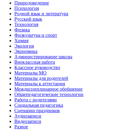
Природоведение
Психология
Родной язык и литература
Русский язык
Технология
Физика
Физкультура и спорт
Химия
Экология
Экономика
Администрирование школы
Внеклассная работа
Классное руководство
Материалы МО
Материалы для родителей
Материалы к аттестации
Междисциплинарное обобщение
Общепедагогические технологии
Работа с родителями
Социальная педагогика
Сценарии праздников
Аудиозаписи
Видеозаписи
Разное