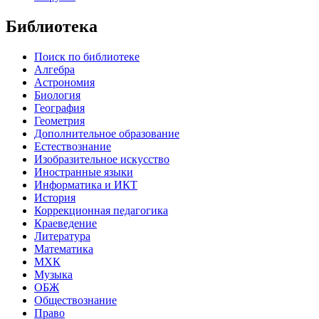
Библиотека
Поиск по библиотеке
Алгебра
Астрономия
Биология
География
Геометрия
Дополнительное образование
Естествознание
Изобразительное искусство
Иностранные языки
Информатика и ИКТ
История
Коррекционная педагогика
Краеведение
Литература
Математика
МХК
Музыка
ОБЖ
Обществознание
Право