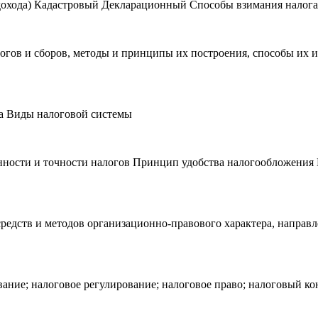
а дохода) Кадастровый Декларационный Способы взимания налога
логов и сборов, методы и принципы их построения, способы их 
ма Виды налоговой системы
ности и точности налогов Принцип удобства налогообложени
средств и методов организационно-правового характера, напра
ание; налоговое регулирование; налоговое право; налоговый к