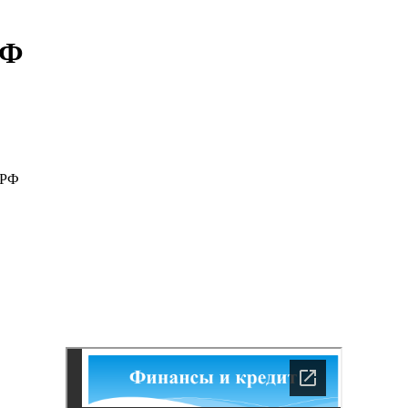
РФ
 РФ