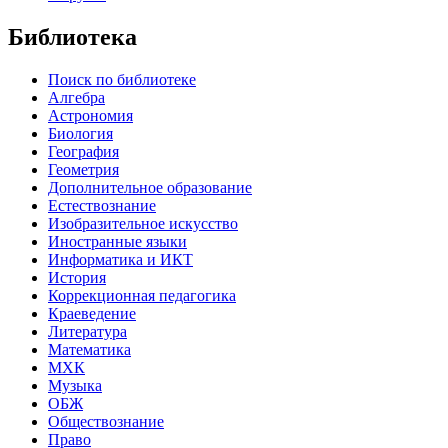
Библиотека
Поиск по библиотеке
Алгебра
Астрономия
Биология
География
Геометрия
Дополнительное образование
Естествознание
Изобразительное искусство
Иностранные языки
Информатика и ИКТ
История
Коррекционная педагогика
Краеведение
Литература
Математика
МХК
Музыка
ОБЖ
Обществознание
Право