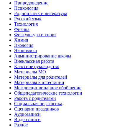
Природоведение
Психология
Родной язык и литература
Русский язык
Технология
Физика
Физкультура и спорт
Химия
Экология
Экономика
Администрирование школы
Внеклассная работа
Классное руководство
Материалы МО
Материалы для родителей
Материалы к аттестации
Междисциплинарное обобщение
Общепедагогические технологии
Работа с родителями
Социальная педагогика
Сценарии праздников
Аудиозаписи
Видеозаписи
Разное