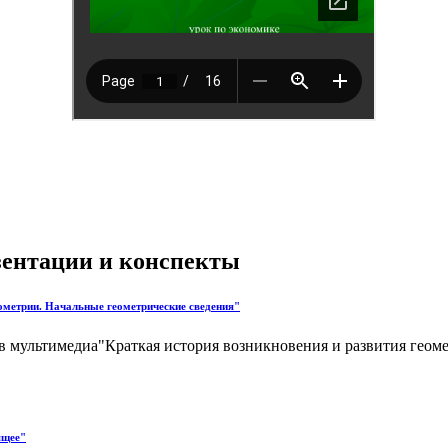
езентации и конспекты
еометрии. Начальные геометрические сведения"
тв мультимедиа"Краткая история возникновения и развития геом
ящее"