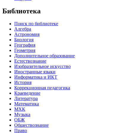
Библиотека
Поиск по библиотеке
Алгебра
Астрономия
Биология
География
Геометрия
Дополнительное образование
Естествознание
Изобразительное искусство
Иностранные языки
Информатика и ИКТ
История
Коррекционная педагогика
Краеведение
Литература
Математика
МХК
Музыка
ОБЖ
Обществознание
Право