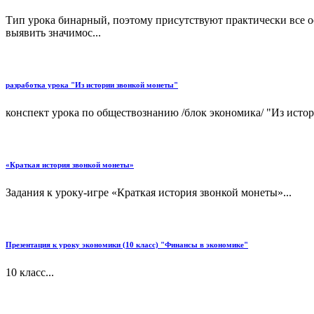
Тип урока бинарный, поэтому присутствуют практически все
выявить значимос...
разработка урока "Из истории звонкой монеты"
конспект урока по обществознанию /блок экономика/ "Из истор
«Краткая история звонкой монеты»
Задания к уроку-игре «Краткая история звонкой монеты»...
Презентация к уроку экономики (10 класс) "Финансы в экономике"
10 класс...