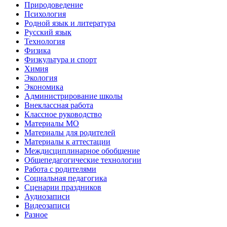
Природоведение
Психология
Родной язык и литература
Русский язык
Технология
Физика
Физкультура и спорт
Химия
Экология
Экономика
Администрирование школы
Внеклассная работа
Классное руководство
Материалы МО
Материалы для родителей
Материалы к аттестации
Междисциплинарное обобщение
Общепедагогические технологии
Работа с родителями
Социальная педагогика
Сценарии праздников
Аудиозаписи
Видеозаписи
Разное