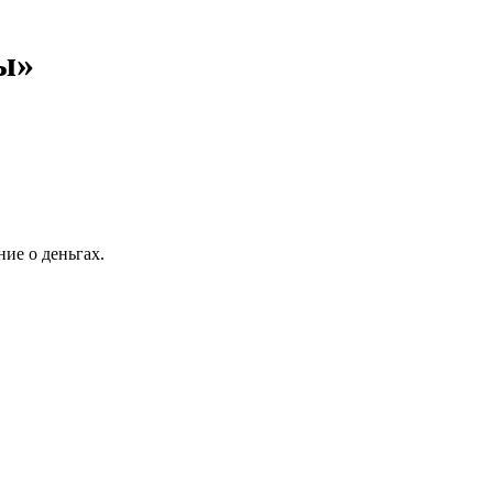
ы»
ие о деньгах.