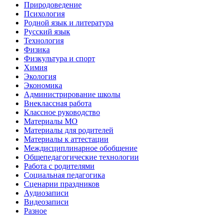
Природоведение
Психология
Родной язык и литература
Русский язык
Технология
Физика
Физкультура и спорт
Химия
Экология
Экономика
Администрирование школы
Внеклассная работа
Классное руководство
Материалы МО
Материалы для родителей
Материалы к аттестации
Междисциплинарное обобщение
Общепедагогические технологии
Работа с родителями
Социальная педагогика
Сценарии праздников
Аудиозаписи
Видеозаписи
Разное