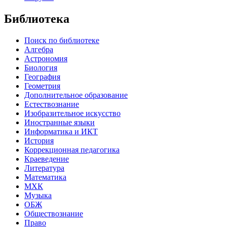
Библиотека
Поиск по библиотеке
Алгебра
Астрономия
Биология
География
Геометрия
Дополнительное образование
Естествознание
Изобразительное искусство
Иностранные языки
Информатика и ИКТ
История
Коррекционная педагогика
Краеведение
Литература
Математика
МХК
Музыка
ОБЖ
Обществознание
Право