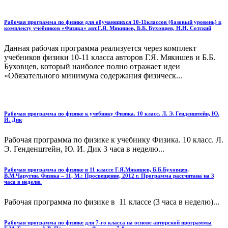
Рабочая программа по физике для обучающихся 10-11классов (базовый уровень) к
комплекту учебников «Физика» авт.Г.Я. Мякишев, Б.Б. Буховцев, Н.Н. Сотский
Данная рабочая программа реализуется через комплект
учебников физики 10-11 класса авторов Г.Я. Мякишев и Б.Б.
Буховцев, который наиболее полно отражает идеи
«Обязательного минимума содержания физическ...
Рабочая программа по физике к учебнику Физика. 10 класс. Л. Э. Генденштейн, Ю.
И. Дик
Рабочая программа по физике к учебнику Физика. 10 класс. Л.
Э. Генденштейн, Ю. И. Дик 3 часа в неделю...
Рабочая программа по физике в 11 классе Г.Я.Мякишев, Б.Б.Буховцев,
В.М.Чаругин. Физика – 11, М.: Просвещение, 2012 г. Программа рассчитана на 3
часа в неделю.
Рабочая программа по физике в 11 классе (3 часа в неделю)...
Рабочая программа по физике для 7-го класса на основе авторской программы