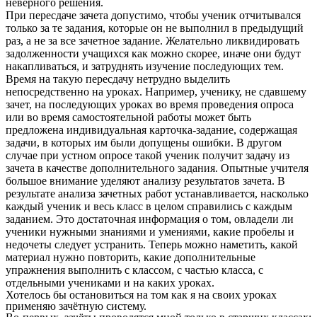
неверного решения.
При пересдаче зачета допустимо, чтобы ученик отчитывался
только за те задания, которые он не выполнил в предыдущий
раз, а не за все зачетное задание. Желательно ликвидировать
задолженности учащихся как можно скорее, иначе они будут
накапливаться, и затруднять изучение последующих тем.
Время на такую пересдачу нетрудно выделить
непосредственно на уроках. Например, ученику, не сдавшему
зачет, на последующих уроках во время проведения опроса
или во время самостоятельной работы может быть
предложена индивидуальная карточка-задание, содержащая
задачи, в которых им были допущены ошибки. В другом
случае при устном опросе такой ученик получит задачу из
зачета в качестве дополнительного задания. Опытные учителя
большое внимание уделяют анализу результатов зачета. В
результате анализа зачетных работ устанавливается, насколько
каждый ученик и весь класс в целом справились с каждым
заданием. Это достаточная информация о том, овладели ли
ученики нужными знаниями и умениями, какие пробелы и
недочеты следует устранить. Теперь можно наметить, какой
материал нужно повторить, какие дополнительные
упражнения выполнить с классом, с частью класса, с
отдельными учениками и на каких уроках.
Хотелось бы остановиться на том как я на своих уроках
применяю зачётную систему.