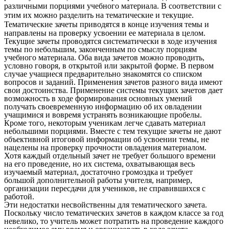
различными порциями учебного материала. В соответствии с
этим их можно разделить на тематические и текущие.
Тематические зачеты приводятся в конце изучения темы и
направлены на проверку усвоении ее материала в целом.
Текущие зачеты проводятся систематически в ходе изучения
темы по небольшим, законченным по смыслу порциям
учебного материала. Оба вида зачетов можно проводить,
условно говоря, в открытой или закрытой форме. В первом
случае учащиеся предварительно знакомятся со списком
вопросов и заданий. Применения зачетов разного вида имеют
свои достоинства. Применение системы текущих зачетов дает
возможность в ходе формирования основных умений
получать своевременную информацию об их овладении
учащимися и вовремя устранять возникающие пробелы.
Кроме того, некоторым ученикам легче сдавать материал
небольшими порциями. Вместе с тем текущие зачеты не дают
объективной итоговой информации об усвоении темы, не
нацелены на проверку прочности овладения материалом.
Хотя каждый отдельный зачет не требует большого времени
на его проведение, но их система, охватывающая весь
изучаемый материал, достаточно громоздка и требует
большой дополнительной работы учителя, например,
организации пересдачи для учеников, не справившихся с
работой.
Эти недостатки несвойственны для тематического зачета.
Поскольку число тематических зачетов в каждом классе за год
невелико, то учитель может потратить на проведение каждого