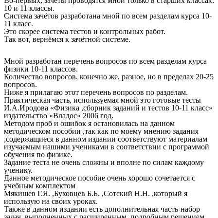
Во-первых, зачёты проводятся мной только в старших классах:
10 и 11 классы.
Система зачётов разработана мной по всем разделам курса 10-
11 класс.
Это скорее система тестов и контрольных работ.
Так вот, вернёмся к зачётной системе.
Мной разработан перечень вопросов по всем разделам курса
физики 10-11 классов.
Количество вопросов, конечно же, разное, но в пределах 20-25
вопросов.
Ниже я прилагаю этот перечень вопросов по разделам.
Практическая часть, используемая мной это готовые тесты
И.А.Иродова «Физика ,сборник заданий и тестов 10-11 класс»
издательство «Владос» 2006 год.
Методом проб и ошибок я остановилась на данном
методическом пособии ,так как по моему мнению задания
,содержащиеся в данном издании соответствуют материалам
изучаемым нашими учениками в соответствии с программой
обучения по физике.
Задание теста не очень сложны и вполне по силам каждому
ученику.
Данное методическое пособие очень хорошо сочетается с
учебным комплектом
Мякишев Г.Я. ,Буховцев Б.Б. ,Сотский Н.Н. ,который я
использую на своих уроках.
Также в данном издании есть дополнительная часть-набор
задач ,выполненных с расширенным .подробным решением.