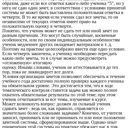
образом, даже если все отметки какого-либо ученика “5”, но у
него не сдан один зачет, в соответствии с условиями принятой
системы не может быть выставлена положительная отметка в
четверти. В то же время если ученик сдал все зачеты, то он
независимо от текущих отметок имеет право на
положительную оценку в четверти.
Понятно, что ученик может не сдать тот или иной зачет по
разным причинам. Это могут быть случайные, косвенные
особенности, или по своим индивидуальным особенностям
ученик медленнее других овладевает материалом и т. д.
Поэтому на практике целесообразно ввести еще одно условие.
Если четверть закончена, а ученику необходимо пересдать
какие-либо зачеты, то в случае можно предусмотреть
«отложенную» итоговую
оценку. Иными словами, ученик не аттестовывается до тех
пор, пока не ликвидирует все долги.
Условия организации зачетов позволяют обеспечить в течение
учебного года достаточно полную проверку каждого ученика
на обязательном уровне. Это достигается тем, что в ходе
тематического контроля ставится задача как можно полнее
охватить обязательные результаты по этой теме; при этом
ученик отчитывается за все темы, изучаемые в курсе.
Может возникнуть вопрос: должен ли сильный ученик
сдавать зачет - ведь он, как правило, справляется со
значительно более сложными задачами? Конечно, от учителя
зависит, принимать или не принимать то или иное положение
зачетной системы, сформулированное выше. Однако опыт
применения этой системы на практике убеждает нас в том,