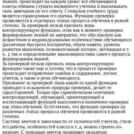
знаний, происходит на каждом уроке: все обучающиеся
классы обязаны слушать вызванного ученика и высказывать
свои замечания по его ответу. Стимулом учебного труда
является справедливая его оценка. Функции проверки
проявляются в отдельных этапах процесса обучения в разной
степени. За проверкой нельзя признать лишь
контролирующую функцию, итак как к моменту проверки
формирование знаний не завершено, что обусловлено как
возрастным и индивидуальными особенностями обучающихся
(различные быстрота восприятия, объем памяти, уровень
развития мышления, познавательный интерес, мотивация и т.
п. ), так и определенными закономерностями самого процесса
формирования знаний.
За проверкой нельзя признать лишь контролирующую
функцию также еще и потому, что в процессе проверки
происходит исправление ошибок в содержании, логике
ответов, а также в речи обучающихся.
Признание за проверкой лишь какой-то одной функции
приводит к искажению природы проверки, делает ее
односторонней. Только при гармоническом сочетании
контролирующей, обучающей, ориентирующей и
воспитывающей функций выполняется назначение проверки
как этапа обучения. Естественно, что функции проверки на
различных этапах процесса обучения проявляются в разной
степени.
Систему зачетов в зависимости от склонностей учителя, стиля
его работы, особенностей класса и т. д. можно строить по-
разному. С помощью зачетов проверяют овладение