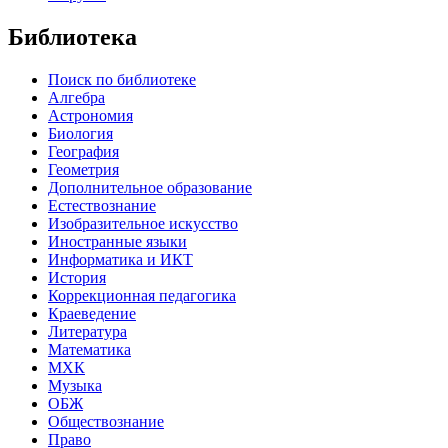
Библиотека
Поиск по библиотеке
Алгебра
Астрономия
Биология
География
Геометрия
Дополнительное образование
Естествознание
Изобразительное искусство
Иностранные языки
Информатика и ИКТ
История
Коррекционная педагогика
Краеведение
Литература
Математика
МХК
Музыка
ОБЖ
Обществознание
Право