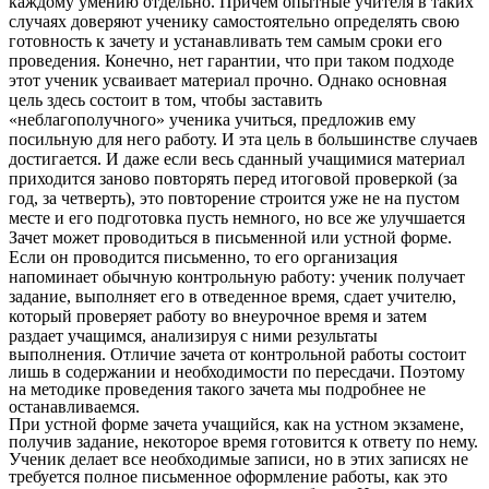
каждому умению отдельно. Причем опытные учителя в таких
случаях доверяют ученику самостоятельно определять свою
готовность к зачету и устанавливать тем самым сроки его
проведения. Конечно, нет гарантии, что при таком подходе
этот ученик усваивает материал прочно. Однако основная
цель здесь состоит в том, чтобы заставить
«неблагополучного» ученика учиться, предложив ему
посильную для него работу. И эта цель в большинстве случаев
достигается. И даже если весь сданный учащимися материал
приходится заново повторять перед итоговой проверкой (за
год, за четверть), это повторение строится уже не на пустом
месте и его подготовка пусть немного, но все же улучшается
Зачет может проводиться в письменной или устной форме.
Если он проводится письменно, то его организация
напоминает обычную контрольную работу: ученик получает
задание, выполняет его в отведенное время, сдает учителю,
который проверяет работу во внеурочное время и затем
раздает учащимся, анализируя с ними результаты
выполнения. Отличие зачета от контрольной работы состоит
лишь в содержании и необходимости по пересдачи. Поэтому
на методике проведения такого зачета мы подробнее не
останавливаемся.
При устной форме зачета учащийся, как на устном экзамене,
получив задание, некоторое время готовится к ответу по нему.
Ученик делает все необходимые записи, но в этих записях не
требуется полное письменное оформление работы, как это