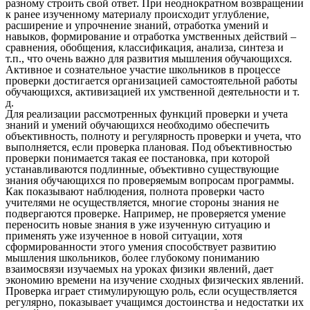
разному строить свой ответ. При неоднократном возвращении
к ранее изученному материалу происходит углубление,
расширение и упрочнение знаний, отработка умений и
навыков, формирование и отработка умственных действий –
сравнения, обобщения, классификация, анализа, синтеза и
т.п., что очень важно для развития мышления обучающихся.
Активное и сознательное участие школьников в процессе
проверки достигается организацией самостоятельной работы
обучающихся, активизацией их умственной деятельности и т.
д.
Для реализации рассмотренных функций проверки и учета
знаний и умений обучающихся необходимо обеспечить
объективность, полноту и регулярность проверки и учета, что
выполняется, если проверка плановая. Под объективностью
проверки понимается такая ее постановка, при которой
устанавливаются подлинные, объективно существующие
знания обучающихся по проверяемым вопросам программы.
Как показывают наблюдения, полнота проверки часто
учителями не осуществляется, многие стороны знания не
подвергаются проверке. Например, не проверяется умение
переносить новые знания в уже изученную ситуацию и
применять уже изученное в новой ситуации, хотя
сформированности этого умения способствует развитию
мышления школьников, более глубокому пониманию
взаимосвязи изучаемых на уроках физики явлений, дает
экономию времени на изучение сходных физических явлений.
Проверка играет стимулирующую роль, если осуществляется
регулярно, показывает учащимся достоинства и недостатки их