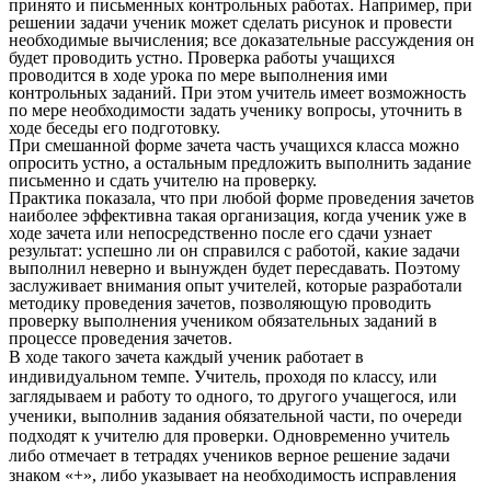
принято и письменных контрольных работах. Например, при
решении задачи ученик может сделать рисунок и провести
необходимые вычисления; все доказательные рассуждения он
будет проводить устно. Проверка работы учащихся
проводится в ходе урока по мере выполнения ими
контрольных заданий. При этом учитель имеет возможность
по мере необходимости задать ученику вопросы, уточнить в
ходе беседы его подготовку.
При смешанной форме зачета часть учащихся класса можно
опросить устно, а остальным предложить выполнить задание
письменно и сдать учителю на проверку.
Практика показала, что при любой форме проведения зачетов
наиболее эффективна такая организация, когда ученик уже в
ходе зачета или непосредственно после его сдачи узнает
результат: успешно ли он справился с работой, какие задачи
выполнил неверно и вынужден будет пересдавать. Поэтому
заслуживает внимания опыт учителей, которые разработали
методику проведения зачетов, позволяющую проводить
проверку выполнения учеником обязательных заданий в
процессе проведения зачетов.
В ходе такого зачета каждый ученик работает в
индивидуальном темпе. Учитель, проходя по классу, или
заглядываем и работу то одного, то другого учащегося, или
ученики, выполнив задания обязательной части, по очереди
подходят к учителю для проверки. Одновременно учитель
либо отмечает в тетрадях учеников верное решение задачи
знаком «+», либо указывает на необходимость исправления