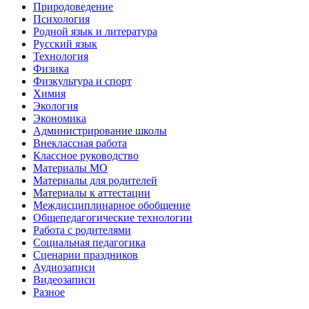
Природоведение
Психология
Родной язык и литература
Русский язык
Технология
Физика
Физкультура и спорт
Химия
Экология
Экономика
Администрирование школы
Внеклассная работа
Классное руководство
Материалы МО
Материалы для родителей
Материалы к аттестации
Междисциплинарное обобщение
Общепедагогические технологии
Работа с родителями
Социальная педагогика
Сценарии праздников
Аудиозаписи
Видеозаписи
Разное