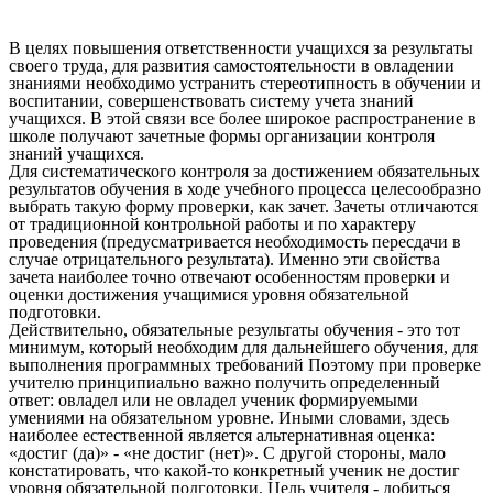
В целях повышения ответственности учащихся за результаты
своего труда, для развития самостоятельности в овладении
знаниями необходимо устранить стереотипность в обучении и
воспитании, совершенствовать систему учета знаний
учащихся. В этой связи все более широкое распространение в
школе получают зачетные формы организации контроля
знаний учащихся.
Для систематического контроля за достижением обязательных
результатов обучения в ходе учебного процесса целесообразно
выбрать такую форму проверки, как зачет. Зачеты отличаются
от традиционной контрольной работы и по характеру
проведения (предусматривается необходимость пересдачи в
случае отрицательного результата). Именно эти свойства
зачета наиболее точно отвечают особенностям проверки и
оценки достижения учащимися уровня обязательной
подготовки.
Действительно, обязательные результаты обучения - это тот
минимум, который необходим для дальнейшего обучения, для
выполнения программных требований Поэтому при проверке
учителю принципиально важно получить определенный
ответ: овладел или не овладел ученик формируемыми
умениями на обязательном уровне. Иными словами, здесь
наиболее естественной является альтернативная оценка:
«достиг (да)» - «не достиг (нет)». С другой стороны, мало
констатировать, что какой-то конкретный ученик не достиг
уровня обязательной подготовки. Цель учителя - добиться