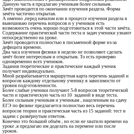
Данную часть я предлагаю ученикам более сильным.
Зачёт проводится по окончании изучения раздела. Форма
зачёта частично открытая.
А именно ,перед началом или в процессе изучения раздела я
вывешиваю перечень вопросов и у учеников есть
возможность очень хорошо подготовиться к этой части зачёта.
Содержание практической части теста и задач ученики узнают
непосредственно на уроке.
Зачёт проводится полностью в письменной форме из-за
дефицита времени.
Два часа изучения физики в неделю не позволяют сделать
зачёт более интересным и открытым. То есть проверяю
одновременно всех учеников.
Задания теоретические и практические каждый ученик
получает индивидуально.
Мной разрабатывается маршрутная карта перечень заданий и
вопросов каждому отдельному ученику в зависимости от
уровня подготовленности.
Более слабые ученики получают 5-8 вопросов теоретической
части и практическую часть из 10 заданий в виде теста.
Более сильным ученикам и ученикам , нацеленным на сдачу
ЕГЭ по физике предлагается полностью весь перечень
вопросов теории и практическая часть из 15 заданий: тест и
задачи с развёрнутым ответом.
Конечно это большой объём , но если не хватило времени на
уроке ,я предлагаю им доделать на перемене или после
уроков.