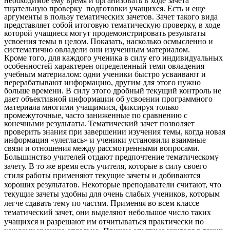
необходимое ему время и организовать в ходе зачета
тщательную проверку подготовки учащихся. Есть и еще
аргументы в пользу тематических зачетов. Зачет такого вида
представляет собой итоговую тематическую проверку, в ходе
которой учащиеся могут продемонстрировать результаты
усвоения темы в целом. Показать, насколько осмысленно и
систематично овладели они изученным материалом.
Кроме того, для каждого ученика в силу его индивидуальных
особенностей характерен определенный темп овладения
учебным материалом: одни ученики быстро усваивают и
перерабатывают информацию, другим для этого нужно
больше времени. В силу этого дробный текущий контроль не
дает объективной информации об усвоении программного
материала многими учащимися, фиксируя только
промежуточные, часто заниженные по сравнению с
конечными результаты. Тематический зачет позволяет
проверить знания при завершении изучения темы, когда новая
информация «улеглась» и ученики установили взаимные
связи и отношения между рассмотренными вопросами.
Большинство учителей отдают предпочтение тематическому
зачету. В то же время есть учителя, которые в силу своего
стиля работы применяют текущие зачеты и добиваются
хороших результатов. Некоторые преподаватели считают, что
текущие зачеты удобны для очень слабых учеников, которым
легче сдавать тему по частям. Применяя во всем классе
тематический зачет, они выделяют небольшое число таких
учащихся и разрешают им отчитываться практически по