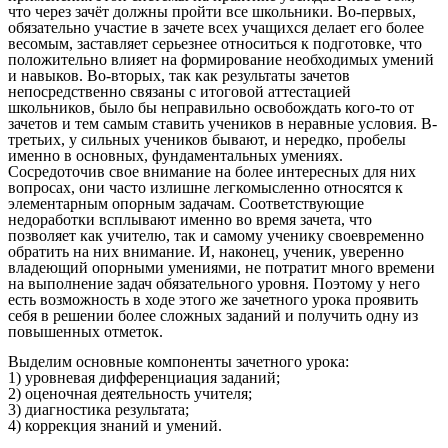
что через зачёт должны пройти все школьники. Во-первых,
обязательно участие в зачете всех учащихся делает его более
весомым, заставляет серьезнее относиться к подготовке, что
положительно влияет на формирование необходимых умений
и навыков. Во-вторых, так как результаты зачетов
непосредственно связаны с итоговой аттестацией
школьников, было бы неправильно освобождать кого-то от
зачетов и тем самым ставить учеников в неравные условия. В-
третьих, у сильных учеников бывают, и нередко, пробелы
именно в основных, фундаментальных умениях.
Сосредоточив свое внимание на более интересных для них
вопросах, они часто излишне легкомысленно относятся к
элементарным опорным задачам. Соответствующие
недоработки всплывают именно во время зачета, что
позволяет как учителю, так и самому ученику своевременно
обратить на них внимание. И, наконец, ученик, уверенно
владеющий опорными умениями, не потратит много времени
на выполнение задач обязательного уровня. Поэтому у него
есть возможность в ходе этого же зачетного урока проявить
себя в решении более сложных заданий и получить одну из
повышенных отметок.
Выделим основные компоненты зачетного урока:
1) уровневая дифференциация заданий;
2) оценочная деятельность учителя;
3) диагностика результата;
4) коррекция знаний и умений.