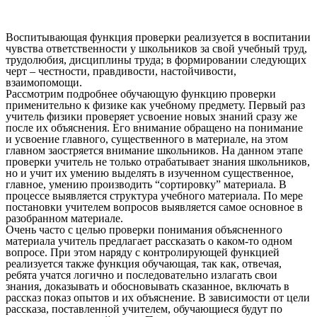
Воспитывающая функция проверки реализуется в воспитании
чувства ответственности у школьников за свой учебный труд,
трудолюбия, дисциплины труда; в формировании следующих
черт – честности, правдивости, настойчивости,
взаимопомощи.
Рассмотрим подробнее обучающую функцию проверки
применительно к физике как учебному предмету. Первый раз
учитель физики проверяет усвоение новых знаний сразу же
после их объяснения. Его внимание обращено на понимание
и усвоение главного, существенного в материале, на этом
главном заостряется внимание школьников. На данном этапе
проверки учитель не только отрабатывает знания школьников,
но и учит их умению выделять в изученном существенное,
главное, умению производить “сортировку” материала. В
процессе выявляется структура учебного материала. По мере
постановки учителем вопросов выявляется самое основное в
разобранном материале.
Очень часто с целью проверки понимания объясненного
материала учитель предлагает рассказать о каком-то одном
вопросе. При этом наряду с контролирующей функцией
реализуется также функция обучающая, так как, отвечая,
ребята учатся логично и последовательно излагать свои
знания, доказывать и обосновывать сказанное, включать в
рассказ показ опытов и их объяснение. В зависимости от цели
рассказа, поставленной учителем, обучающиеся будут по