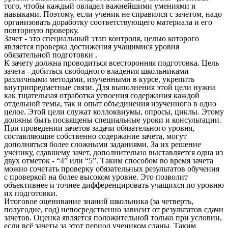
того, чтобы каждый овладел важнейшими умениями и
навыками. Поэтому, если ученик не справился с зачетом, надо
организовать доработку соответствующего материала и его
повторную проверку.
Зачет - это специальный этап контроля, целью которого
является проверка достижения учащимися уровня
обязательной подготовки .
К зачету должна проводиться всесторонняя подготовка. Цель
зачета - добиться свободного владения школьниками
различными методами, изученными в курсе, укрепить
внутрипредметные связи. Для выполнения этой цели нужна
как тщательная отработка усвоения содержания каждой
отдельной темы, так и опыт объединения изученного в одно
целое. Этой цели служат коллоквиумы, опросы, циклы. Этому
должны быть посвящены специальные уроки и консультации.
При проведении зачетов задачи обязательного уровня,
составляющие собственно содержание зачета, могут
дополняться более сложными заданиями. За их решение
ученику, сдавшему зачет, дополнительно выставляется одна из
двух отметок - “4” или “5”. Таким способом во время зачета
можно сочетать проверку обязательных результатов обучения
с проверкой на более высоком уровне. Это позволит
объективнее и точнее дифференцировать учащихся по уровню
их подготовки.
Итоговое оценивание знаний школьника (за четверть,
полугодие, год) непосредственно зависит от результатов сдачи
зачетов. Оценка является положительной только при условии,
если всё зачеты за этот период учеником сданы. Таким