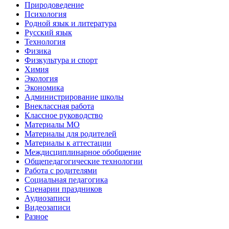
Природоведение
Психология
Родной язык и литература
Русский язык
Технология
Физика
Физкультура и спорт
Химия
Экология
Экономика
Администрирование школы
Внеклассная работа
Классное руководство
Материалы МО
Материалы для родителей
Материалы к аттестации
Междисциплинарное обобщение
Общепедагогические технологии
Работа с родителями
Социальная педагогика
Сценарии праздников
Аудиозаписи
Видеозаписи
Разное