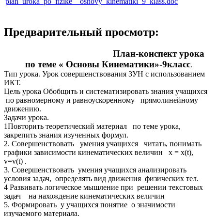
plan_uroka_po_fizike__osnovy_kinematiki_9_klass.doc
Предварительный просмотр:
План-конспект урока
по теме « Основы Кинематики»-9класс
.
Тип урока. Урок совершенствования ЗУН с использованием
ИКТ.
Цель урока Обобщить и систематизировать знания учащихся
по равномерному и равноускоренному прямолинейному
движению.
Задачи урока.
1Повторить теоретический материал по теме урока,
закрепить знания изученных формул.
2. Совершенствовать умения учащихся читать, понимать
графики зависимости кинематических величин х = х(t),
v=v(t) .
3. Совершенствовать умения учащихся анализировать
условия задач, определять вид движения физических тел.
4 Развивать логическое мышление при решении текстовых
задач на нахождение кинематических величин
5. Формировать у учащихся понятие о значимости
изучаемого материала.