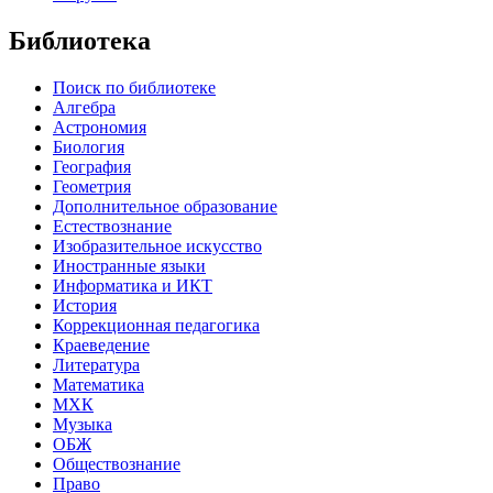
Библиотека
Поиск по библиотеке
Алгебра
Астрономия
Биология
География
Геометрия
Дополнительное образование
Естествознание
Изобразительное искусство
Иностранные языки
Информатика и ИКТ
История
Коррекционная педагогика
Краеведение
Литература
Математика
МХК
Музыка
ОБЖ
Обществознание
Право