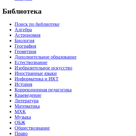
Библиотека
Поиск по библиотеке
Алгебра
Астрономия
Биология
География
Геометрия
Дополнительное образование
Естествознание
Изобразительное искусство
Иностранные языки
Информатика и ИКТ
История
Коррекционная педагогика
Краеведение
Литература
Математика
МХК
Музыка
ОБЖ
Обществознание
Право