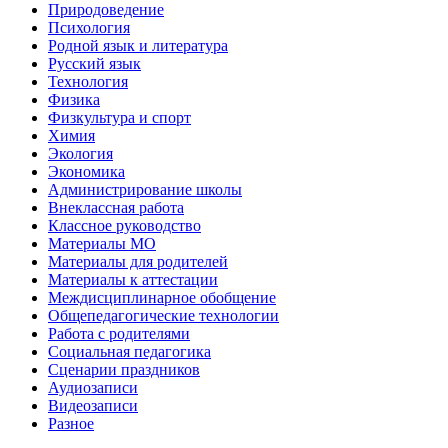
Природоведение
Психология
Родной язык и литература
Русский язык
Технология
Физика
Физкультура и спорт
Химия
Экология
Экономика
Администрирование школы
Внеклассная работа
Классное руководство
Материалы МО
Материалы для родителей
Материалы к аттестации
Междисциплинарное обобщение
Общепедагогические технологии
Работа с родителями
Социальная педагогика
Сценарии праздников
Аудиозаписи
Видеозаписи
Разное