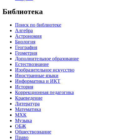
Библиотека
Поиск по библиотеке
Алгебра
Астрономия
Биология
География
Геометрия
Дополнительное образование
Естествознание
Изобразительное искусство
Иностранные языки
Информатика и ИКТ
История
Коррекционная педагогика
Краеведение
Литература
Математика
МХК
Музыка
ОБЖ
Обществознание
Право