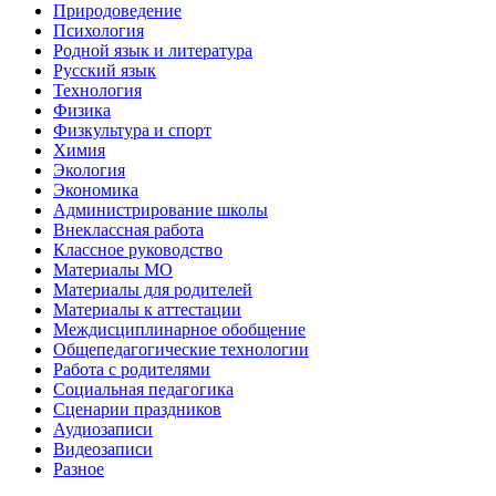
Природоведение
Психология
Родной язык и литература
Русский язык
Технология
Физика
Физкультура и спорт
Химия
Экология
Экономика
Администрирование школы
Внеклассная работа
Классное руководство
Материалы МО
Материалы для родителей
Материалы к аттестации
Междисциплинарное обобщение
Общепедагогические технологии
Работа с родителями
Социальная педагогика
Сценарии праздников
Аудиозаписи
Видеозаписи
Разное