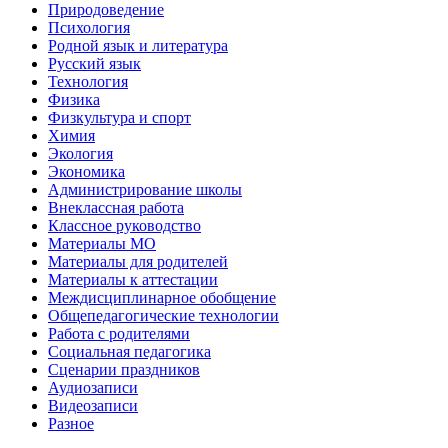
Природоведение
Психология
Родной язык и литература
Русский язык
Технология
Физика
Физкультура и спорт
Химия
Экология
Экономика
Администрирование школы
Внеклассная работа
Классное руководство
Материалы МО
Материалы для родителей
Материалы к аттестации
Междисциплинарное обобщение
Общепедагогические технологии
Работа с родителями
Социальная педагогика
Сценарии праздников
Аудиозаписи
Видеозаписи
Разное