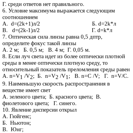
Г. среди ответов нет правильного.
6. Условие максимума выражается следующим
соотношением
А. d=(2k+1)л/2 Б. d=2k*л
В. d=(2k-1)л/2 Г. d=k*л
7. Оптическая сила линзы равна 0,5 дптр,
определите фокус такой линзы
А. 2 м; Б. 0,5 м; В. 4 м; Г. 0,05 м.
8. Если луч света идет из более оптически плотной
среды в менее оптически плотную среду, то
относительный показатель преломления среды равен
А. n=V
/V
; Б. n=V
/V
; В. n=C /V; Г. n=V/C.
1
2
2
1
9. Наименьшую скорость распространения в
веществе имеет свет
А. зеленого цвета; Б. красного цвета; В.
фиолетового цвета; Г. синего.
10. Явление дисперсии открыл
А. Гюйгенс;
Б. Ньютон;
В. Юнг;