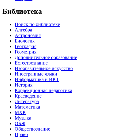
Библиотека
Поиск по библиотеке
Алгебра
Астрономия
Биология
География
Геометрия
Дополнительное образование
Естествознание
Изобразительное искусство
Иностранные языки
Информатика и ИКТ
История
Коррекционная педагогика
Краеведение
Литература
Математика
МХК
Музыка
ОБЖ
Обществознание
Право