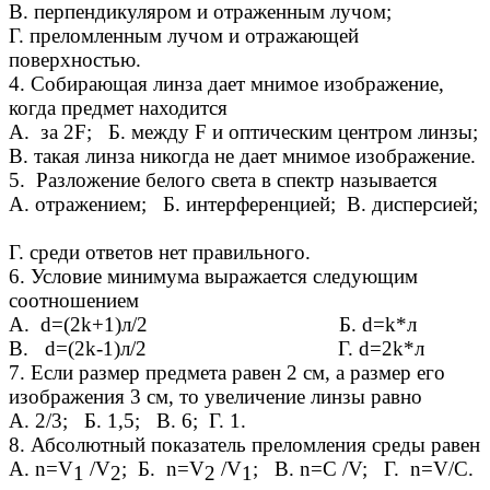
В. перпендикуляром и отраженным лучом;
Г. преломленным лучом и отражающей
поверхностью.
4. Собирающая линза дает мнимое изображение,
когда предмет находится
А. за 2F; Б. между F и оптическим центром линзы;
В. такая линза никогда не дает мнимое изображение.
5. Разложение белого света в спектр называется
А. отражением; Б. интерференцией; В. дисперсией;
Г. среди ответов нет правильного.
6. Условие минимума выражается следующим
соотношением
А. d=(2k+1)л/2 Б. d=k*л
В. d=(2k-1)л/2 Г. d=2k*л
7. Если размер предмета равен 2 см, а размер его
изображения 3 см, то увеличение линзы равно
А. 2/3; Б. 1,5; В. 6; Г. 1.
8. Абсолютный показатель преломления среды равен
А. n=V
/V
; Б. n=V
/V
; В. n=C /V; Г. n=V/C.
1
2
2
1