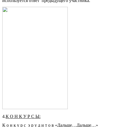
используется ответ предыдущего участника.
4.
К О Н К У Р С Ы:
К о н к у р с э р у д и т о в «Дальше…Дальше…»