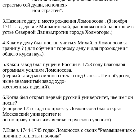
страстью сей души, исполнен-
ной страстей''.
3.Назовите дату и место рождения Ломоносова . (8 ноября
1711 г. в деревне Мишанинской, расположенной на острове в
устье Северной Двины,против города Холмогоры.)
4.Какому делу был послан учиться Михайло Ломоносов за
границу ? ( для обучения горному делу и для прохождения
общего курса наук).
5.Какой завод был пущен в России в 1753 году благодаря
огромным усилиям Ломоносова.
(первый завод мозаичного стекла под Санкт - Петербургом,
ныне знаменитый завод худо-
жественных изделий).
6.Когда был открыт первый русский университет, чье имя он
носит?
(в апреле 1755 года по проекту Ломоносова был открыт
Московский университет и
он по праву носит имя великого русского ученого).
7.Еще в 1744-1745 годах Ломоносов с своих ''Размышлениях о
причине теплоты и холода''