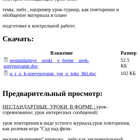
темы, либо , например урок-турнир, как повторение и
обобщение материала в плане
подготовке к контрольной работе.
Скачать:
Вложение
Размер
52.5
nestandartnye__uroki__v_forme__urok-
КБ
sorevnovanie.doc
102 КБ
u_r_o_k-sorevnovanie_vse_o_toke_8kl.doc
Предварительный просмотр:
НЕСТАНДАРТНЫЕ УРОКИ В ФОРМЕ :
урок-
соревнование; урок интересных сообщений;
урок повторения в виде устного журнала,урок повторения,
как ролевая игра ''Суд над физи-
ческим явленияем'' провожу либо как заключительный