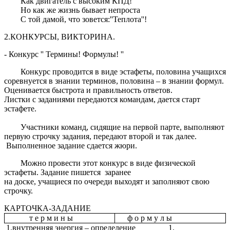
Как двигатель с высоким КПД!
Но как же жизнь бывает непроста
С той дамой, что зовется:''Теплота''!
2.КОНКУРСЫ, ВИКТОРИНА.
- Конкурс '' Термины! Формулы! ''
Конкурс проводится в виде эстафеты, половина учащихся
соревнуется в знании терминов, половина – в знании формул.
Оценивается быстрота и правильность ответов.
Листки с заданиями передаются командам, дается старт
эстафете.
Участники команд, сидящие на первой парте, выполняют
первую строчку задания, передают второй и так далее.
Выполненное задание сдается жюри.
Можно провести этот конкурс в виде физической
эстафеты. Задание пишется заранее
на доске, учащиеся по очереди выходят и заполняют свою
строчку.
КАРТОЧКА-ЗАДАНИЕ
т е р м и н ы
ф о р м у л ы
1.внутренняя энергия – определение 1.