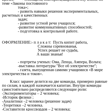
теме «Законы постоянного
тока»;
- развить навыки решения экспериментальных,
расчетных и качественных
задач;
- развитие устной речи учащихся;
-развитие коммуникативных способностей;
- подготовка к контрольной работе.
ОФОРМЛЕНИЕ:- п л а к а т: Пусть кипит работа,
Сложны соревнованья,
Успех решает не судьба,
А ваши знанья!
- портреты ученых: Ома, Ленца, Ампера, Вольта;
-выставка литературы ''Все об электричестве'';
- газета, выпущенная самими учащимися «В мире
электричества и токов».
Класс заранее делится на две команды, примерно равные
по силам, в каждой назначается капитан. Внутри команды
самостоятельно распределяются следующие роли:
-Экспериментаторы – 2 человека;
-Историк физики ;
-Аналитики –2 человека (решение задач)
-Теоретики –2 человека.
-Составители кроссвордов – 2 человека;