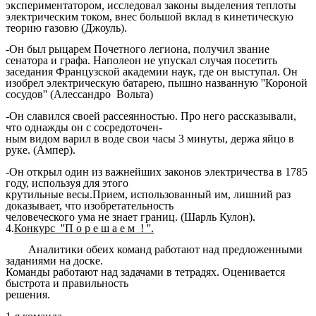
экспериментатором, исследовал законы выделения теплоты
электрическим током, внес большой вклад в кинетическую
теорию газовю (Джоуль).
-Он был рыцарем Почетного легиона, получил звание
сенатора и графа. Наполеон не упускал случая посетить
заседания Французской академии наук, где он выступал. Он
изобрел электрическую батарею, пышно названную ''Короной
сосудов'' (Алессандро Вольта)
-Он славился своей рассеянностью. Про него рассказывали,
что однажды он с сосредоточен-
ным видом варил в воде свои часы 3 минуты, держа яйцо в
руке. (Ампер).
-Он открыл один из важнейших законов электричества в 1785
году, используя для этого
крутильные весы.Прием, использованный им, лишний раз
доказывает, что изобретательность
человеческого ума не знает границ. (Шарль Кулон).
4.
Конкурс ''П о р е ш а е м ! ''.
Аналитики обеих команд работают над предложенными
заданиями на доске.
Команды работают над задачами в тетрадях. Оценивается
быстрота и правильность
решения.