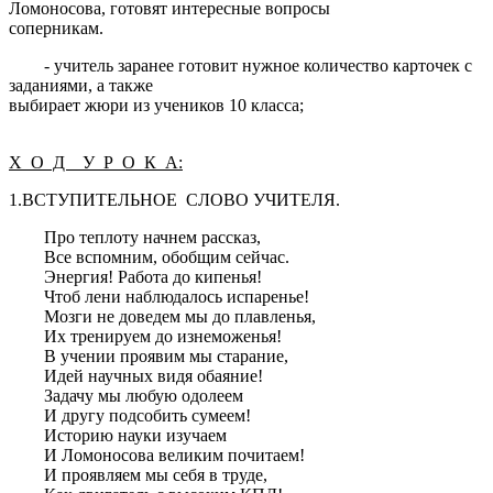
Ломоносова, готовят интересные вопросы
соперникам.
- учитель заранее готовит нужное количество карточек с
заданиями, а также
выбирает жюри из учеников 10 класса;
Х О Д У Р О К А:
1.ВСТУПИТЕЛЬНОЕ СЛОВО УЧИТЕЛЯ.
Про теплоту начнем рассказ,
Все вспомним, обобщим сейчас.
Энергия! Работа до кипенья!
Чтоб лени наблюдалось испаренье!
Мозги не доведем мы до плавленья,
Их тренируем до изнеможенья!
В учении проявим мы старание,
Идей научных видя обаяние!
Задачу мы любую одолеем
И другу подсобить сумеем!
Историю науки изучаем
И Ломоносова великим почитаем!
И проявляем мы себя в труде,