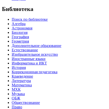
Библиотека
Поиск по библиотеке
Алгебра
Астрономия
Биология
География
Геометрия
Дополнительное образование
Естествознание
Изобразительное искусство
Иностранные языки
Информатика и ИКТ
История
Коррекционная педагогика
Краеведение
Литература
Математика
МХК
Музыка
ОБЖ
Обществознание
Право