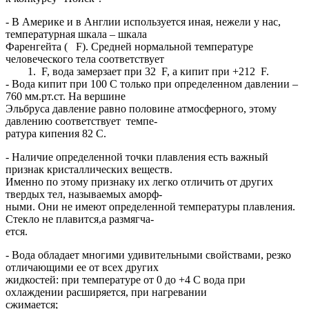
- В Америке и в Англии используется иная, нежели у нас,
температурная шкала – шкала
Фаренгейта ( F). Средней нормальной температуре
человеческого тела соответствует
F, вода замерзает при 32 F, а кипит при +212 F.
- Вода кипит при 100 С только при определенном давлении –
760 мм.рт.ст. На вершине
Эльбруса давление равно половине атмосферного, этому
давлению соответствует темпе-
ратура кипения 82 С.
- Наличие определенной точки плавления есть важный
признак кристаллических веществ.
Именно по этому признаку их легко отличить от других
твердых тел, называемых аморф-
ными. Они не имеют определенной температуры плавления.
Стекло не плавится,а размягча-
ется.
- Вода обладает многими удивительными свойствами, резко
отличающими ее от всех других
жидкостей: при температуре от 0 до +4 С вода при
охлаждении расширяется, при нагревании
сжимается;