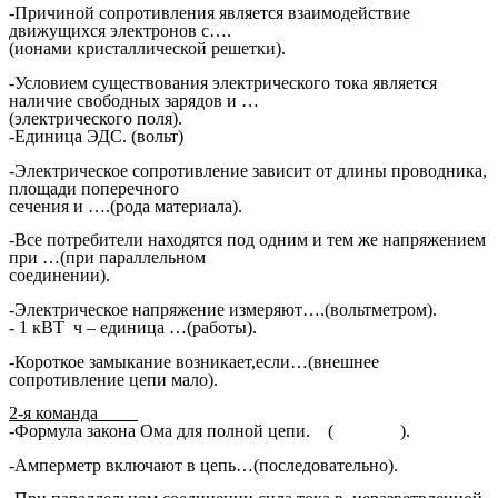
-Причиной сопротивления является взаимодействие
движущихся электронов с….
(ионами кристаллической решетки).
-Условием существования электрического тока является
наличие свободных зарядов и …
(электрического поля).
-Единица ЭДС. (вольт)
-Электрическое сопротивление зависит от длины проводника,
площади поперечного
сечения и ….(рода материала).
-Все потребители находятся под одним и тем же напряжением
при …(при параллельном
соединении).
-Электрическое напряжение измеряют….(вольтметром).
- 1 кВТ ч – единица …(работы).
-Короткое замыкание возникает,если…(внешнее
сопротивление цепи мало).
2-я команда
-Формула закона Ома для полной цепи. ( ).
-Амперметр включают в цепь…(последовательно).