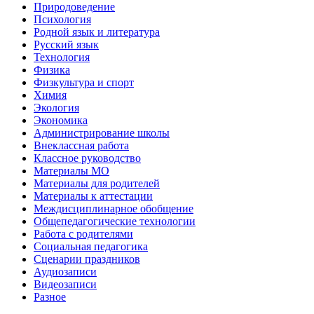
Природоведение
Психология
Родной язык и литература
Русский язык
Технология
Физика
Физкультура и спорт
Химия
Экология
Экономика
Администрирование школы
Внеклассная работа
Классное руководство
Материалы МО
Материалы для родителей
Материалы к аттестации
Междисциплинарное обобщение
Общепедагогические технологии
Работа с родителями
Социальная педагогика
Сценарии праздников
Аудиозаписи
Видеозаписи
Разное