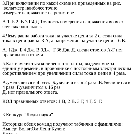
3.При включении по какой схеме из приведенных на рис.
вольтметр наиболее точно
измеряет напряжение на резисторе .
А.1. Б.2. В.3 Г.4 Д.Точность измерения напряжения во всех
случаях одинакова.
4.Чему равна работа тока на участке цепи за 2 с, если сила
тока в цепи равна 3 А, а напряжение на участке цепи – 6 В.
А. 1Дж. Б.4 Дж. В.9Дж Г.36 Дж. Д. среди ответов А-Г нет
правильного ответа
5.Как изменяеться количество теплоты, выделяемое за
единицу времени, в проводнике с постоянным электрическим
сопротивлением при увеличении силы тока в цепи в 4 раза.
А.уменьшится в 4 раза. Б.увеличится в 2 раза .В.Увеличится в
4 раза Г.увеличится в 16 раз.
Д. нет правильного ответа.
КОД правильных ответов: 1-В, 2-В, 3-Г, 4-Г, 5- Г.
3
.Конкурс ''Люди науки''.
Историки
обеих команд получают таблички с фамилиями:
Ампер; Вольт;Ом;Ленц;Кулон;
Джоуль.