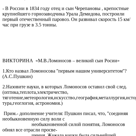
- В России в 1834 году отец и сын Черепановы , крепостные
крупнейшего горнозаводчика Урала Демидова, построили
первый отечественный паровоз. Он развивал скорость 15 км/
час при грузе в 3.5 тонны.
ВИКТОРИНА «М.В.Ломоносов – великий сын Росии»
1.Кто назвал Ломоносова ''первым нашим университетом''?
(А.С.Пушкин)
2.Назовите науки, в которых Ломоносов оставил свой след.
(оптика,теплота,электричество,
тяготение,метеорология,искусство,география,металлургия,ист
тура,геоглогия, астрономия.)
Прим.- дополнение учителя: Пушкин писал, что, ''соединяя
необыкновенную силу воли с
необыкновенной силой понятия, Ломоносов
обнял все отрасли просве-
щения. Жажада нацки была сильнейшей