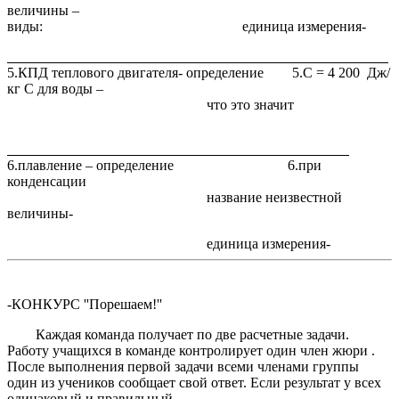
величины –
виды: единица измерения-
5.КПД теплового двигателя- определение 5.С = 4 200 Дж/
кг С для воды –
что это значит
6.плавление – определение 6.при
конденсации
название неизвестной
величины-
единица измерения-
-КОНКУРС ''Порешаем!''
Каждая команда получает по две расчетные задачи.
Работу учащихся в команде контролирует один член жюри .
После выполнения первой задачи всеми членами группы
один из учеников сообщает свой ответ. Если результат у всех
одинаковый и правильный,