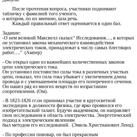
После прочтения вопроса, участники поднимают
табличку с фамилией того ученого,
о котором, по их мнению, шла речь.
Каждый правильный ответ оценивается в один бал.
Задание:
-О нем великий Максвелл сказал:'' Исследования…, в которых
он установил законы механического взаимодействия
электрических токов, принадлежат к числу самых блестящих
работ….'' (Ампер)
- Он открыл один из важнейших количественных законов
цепи электрического тока.
Он установил постоянство силы тока в различных участках
цепи, показал, что сила тока убывает с увеличением длина
провода и с уменьшением площади его поперечного сечения.
Он нашел ряд из многих веществ по возрастанию
сопротивления. (Ом).
- В 1823-1826 гг.он принимал участие в кругосветной
экспедиции в должности физика, где ярко проявился его
изобретательский талант. Будучи академиком, он направляет
свои исследования в область электричества. Энергетический
подход к электрическим явлениям
был методом его исследований. (Эмиль Христианович Ленц).
- По профессии пивовар, он был прекрасным