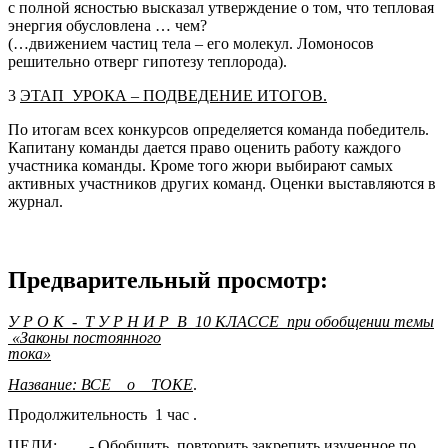
с полной ясностью высказал утверждение о том, что тепловая
энергия обусловлена … чем?
(…движением частиц тела – его молекул. Ломоносов
решительно отверг гипотезу теплорода).
3
ЭТАП УРОКА – ПОДВЕДЕНИЕ ИТОГОВ.
По итогам всех конкурсов определяется команда победитель.
Капитану команды дается право оценить работу каждого
участника команды. Кроме того жюри выбирают самых
активных участников других команд. Оценки выставляются в
журнал.
Предварительный просмотр:
У Р О К - Т У Р Н И Р В 10 КЛАССЕ при обобщении темы
«Законы постоянного
тока»
Название: ВСЕ о ТОКЕ
.
Продолжительность 1 час .
ЦЕЛИ: - Обобщить, повторить,закрепить изученное по