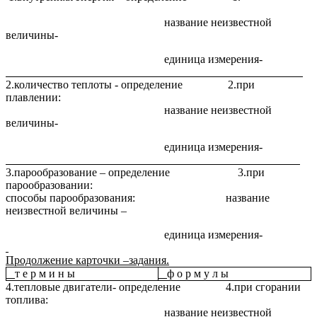
название неизвестной
величины-
единица измерения-
2.количество теплоты - определение 2.при
плавлении:
название неизвестной
величины-
единица измерения-
3.парообразование – определение 3.при
парообразовании:
способы парообразования: название
неизвестной величины –
единица измерения-
Продолжение карточки –задания.
т е р м и н ы
ф о р м у л ы
4.тепловые двигатели- определение 4.при сгорании
топлива:
название неизвестной