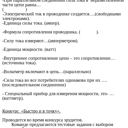
-При параллельном соединении сила тока в неразветвленной
части цепи равна…
( )
-Электрический ток в проводнике создается….(свободными
электронами).
-Единица силы тока. (ампер).
-Формула сопротивления проводника. ( ).
-Силу тока измеряют…(амперметром).
-Единица мощности. (ватт)
-Внутреннее сопротивление цепи – это сопротивление…
(источника тока).
-Вольтметр включают в цепь…(параллельно)
-Сила тока во все потребителях одинакова при их ….
(последовательном соединении)
- Специальный прибор для измерения мощности, это- …
(ваттметр).
Конкурс «Быстро и в точку».
Проводится во время конкурса эрудитов.
Команде предлагаются тестовые задания с выбором