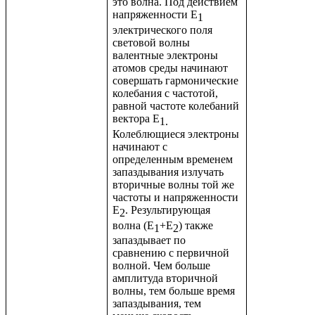
это волна. Под действием
напряженности Е
1
электрического поля
световой волны
валентные электроны
атомов среды начинают
совершать гармонические
колебания с частотой,
равной частоте колебаний
вектора Е
1.
Колеблющиеся электроны
начинают с
определенным временем
запаздывания излучать
вторичные волны той же
частоты и напряженности
Е
. Результирующая
2
волна (Е
+Е
) также
1
2
запаздывает по
сравнению с первичной
волной. Чем больше
амплитуда вторичной
волны, тем больше время
запаздывания, тем