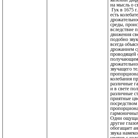
на мысль о с
Гук в 1675 г
есть колебат
дрожательно
среды, прои
вследствие 
движения све
подобно звук
всегда объяс
дрожанием с
проводящей 
получающим
дрожательно
звучащего те
пропорцион
колебания п
различные г
и в свете по
различные с
приятные цв
посредством
пропорцион
гармоничны
Одни ощущаю
другие глазо
обогащает а
звука намеко
цветов с ко