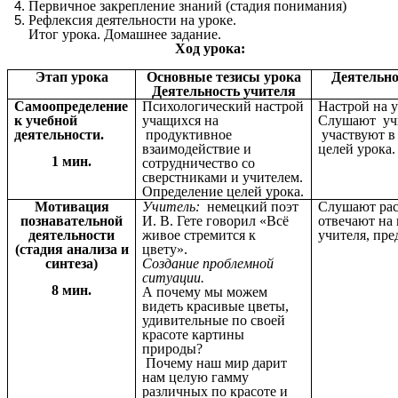
Первичное закрепление знаний (стадия понимания)
Рефлексия деятельности на уроке.
Итог урока. Домашнее задание.
Ход урока:
Этап урока
Основные тезисы урока
Деятельно
Деятельность учителя
Самоопределение
Психологический настрой
Настрой на у
к учебной
учащихся на
Слушают уч
деятельности.
продуктивное
участвуют в
взаимодействие и
целей урока.
1 мин.
сотрудничество со
сверстниками и учителем.
Определение целей урока.
Мотивация
Учитель:
немецкий поэт
Слушают рас
познавательной
И. В.
Гете говорил «Всё
отвечают на
деятельности
живое стремится к
учителя, пре
(стадия анализа и
цвету».
синтеза)
Создание проблемной
ситуации.
8 мин.
А почему мы можем
видеть красивые цветы,
удивительные по своей
красоте картины
природы?
Почему наш мир дарит
нам целую гамму
различных по красоте и