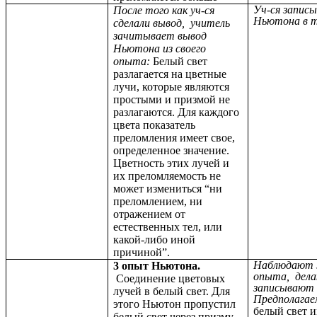
Уч-ся запис
После того как уч-ся
Ньютона в 
сделали вывод, учитель
зачитывает вывод
Ньютона из своего
опыта:
Белый свет
разлагается на цветные
лучи, которые являются
простыми и призмой не
разлагаются. Для каждого
цвета показатель
преломления имеет свое,
определенное значение.
Цветность этих лучей и
их преломляемость не
может измениться “ни
преломлением, ни
отражением от
естественных тел, или
какой-либо иной
причиной”.
Наблюдают з
3 опыт Ньютона.
опыта, дел
Соединение цветовых
записывают 
лучей в белый свет. Для
Предполага
этого Ньютон пропустил
белый свет 
белый свет через призму,