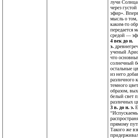
лучи Солнца
через густой
эфир». Впер
мысль о том,
каким-то об
передается 
средой — эф
4 век до н.
э.
древнегре
ученый
Арис
что основны
солнечный бе
остальные ц
из него доба
различного 
темного цве
образом, вых
белый свет п
различных ц
3 в. до н. э.
Е
“Испускаемы
распростран
прямому пут
Такого же вз
придерживал