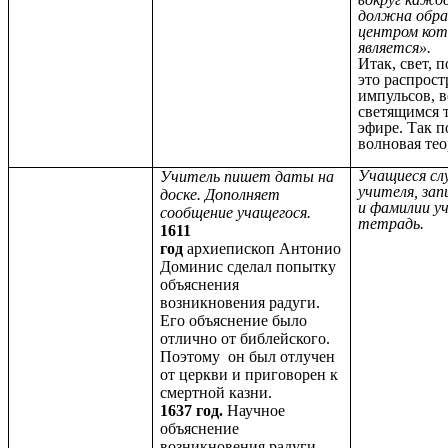
должна обра
центром кот
является».
Итак, свет, 
это распрос
импульсов, 
светящимся 
эфире. Так п
волновая тео
Учащиеся с
Учитель пишет даты на
учителя, за
доске. Дополняет
и фамилии у
сообщение учащегося.
тетрадь.
1611
год
архиепископ
Антонио
Доминис
сделал попытку
объяснения
возникновения радуги.
Его объяснение было
отлично от библейского.
Поэтому он был отлучен
от церкви и приговорен к
смертной казни.
1637 год.
Научное
объяснение
возникновения радуги