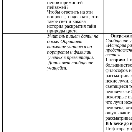
неповторимостей
пейзажей?
Чтобы ответить на эти
вопросы, надо знать, что
такое свет и какова
история раскрытия тайн
природы цвета.
Опережаю
Учитель пишет даты на
Сообщение у
доске. Обращает
«История ра
внимание учащихся на
представлен
портреты и фамилии
света»
ученых в презентации.
1 теория:
По
Дополняет сообщение
большинство
учащейся.
философов и
рассматривал
некие лучи,
светящееся т
человеческий
некоторые из
что лучи исх
человека, он
ощупывают
рассматрива
В
6 веке до н
Пифагора ут