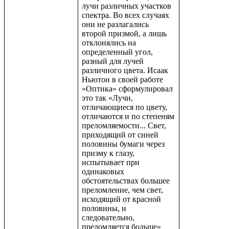
лучи различных участков
спектра. Во всех случаях
они не разлагались
второй призмой, а лишь
отклонялись на
определенный угол,
разный для лучей
различного цвета.
Исаак
Ньютон в своей работе
«Оптика» сформулировал
это так «Лучи,
отличающиеся по цвету,
отличаются и по степеням
преломляемости... Свет,
приходящий от синей
половины бумаги через
призму к глазу,
испытывает при
одинаковых
обстоятельствах большее
преломление, чем свет,
исходящий от красной
половины, и
следовательно,
преломляется больше»