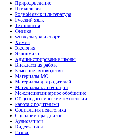
Природоведение
Психология
Родной язык и литература
Русский язык
Технология
Физика
Физкультура и спорт
Химия
Экология
Экономика
Администрирование школы
Внеклассная работа
Классное руководство
Материалы МО
Материалы для родителей
Материалы к аттестации
Междисциплинарное обобщение
Общепедагогические технологии
Работа с родителями
Социальная педагогика
Сценарии праздников
Аудиозаписи
Видеозаписи
Разное