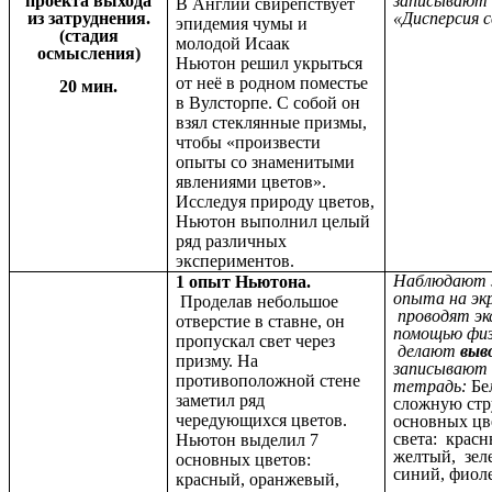
проекта выхода
записывают 
В Англии свирепствует
из затруднения.
«Дисперсия 
эпидемия чумы и
(стадия
молодой
Исаак
осмысления)
Ньютон
решил укрыться
от неё в родном поместье
20 мин.
в Вулсторпе. С собой он
взял стеклянные призмы,
чтобы «произвести
опыты со знаменитыми
явлениями цветов».
Исследуя природу цветов,
Ньютон выполнил целый
ряд различных
экспериментов.
Наблюдают з
1 опыт Ньютона.
опыта на эк
Проделав небольшое
проводят эк
отверстие в ставне, он
помощью физ
пропускал свет через
делают
выв
призму. На
записывают 
противоположной стене
тетрадь:
Бе
заметил ряд
сложную стр
чередующихся цветов.
основных цв
света: крас
Ньютон выделил 7
желтый, зел
основных цветов:
синий, фиол
красный, оранжевый,