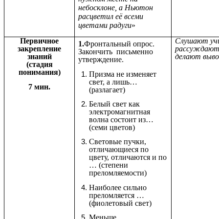
небосклоне, а Ньютон
расцветил её всеми
цветами радуги
»
Первичное
Слушают уч
1.
Фронтальный опрос.
закрепление
рассуждают
Закончить письменно
знаний
делают выво
утверждение.
(стадия
понимания)
Призма не изменяет
свет, а лишь…
7 мин.
(разлагает)
Белый свет как
электромагнитная
волна состоит из…
(семи цветов)
Световые пучки,
отличающиеся по
цвету, отличаются и по
… (степени
преломляемости)
Наиболее сильно
преломляется …
(фиолетовый свет)
Меньше