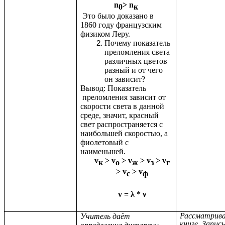
n
> n
0
к
Это было доказано в
1860 году французским
физиком Леру.
Почему показатель
преломления света
различных цветов
разный и от чего
он зависит?
Вывод: Показатель
преломления зависит от
скорости света в данной
среде, значит, красный
свет распространяется с
наибольшей скоростью, а
фиолетовый с
наименьшей.
v
>
v
>
v
>
v
>
v
к
о
ж
з
г
>
v
>
v
с
ф
v = λ * ν
Рассматрива
Учитель даёт
книге. Запи