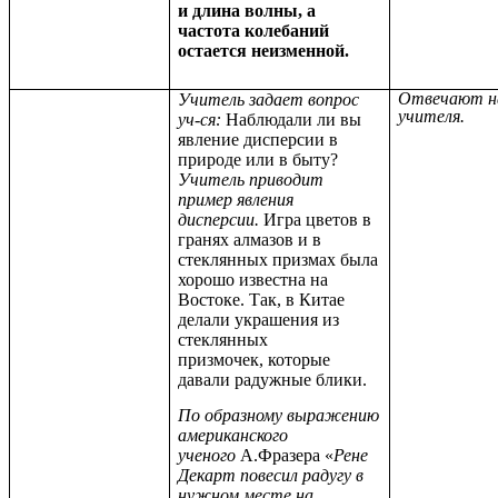
и длина волны, а
частота колебаний
остается неизменной.
Отвечают н
Учитель задает вопрос
учителя.
уч-ся:
Наблюдали ли вы
явление дисперсии в
природе или в быту?
Учитель приводит
пример явления
дисперсии.
Игра цветов в
гранях алмазов и в
стеклянных призмах была
хорошо известна на
Востоке. Так, в Китае
делали украшения из
стеклянных
призмочек, которые
давали радужные блики.
По образному выражению
американского
ученого
А.Фразера «
Рене
Декарт повесил радугу в
нужном месте на