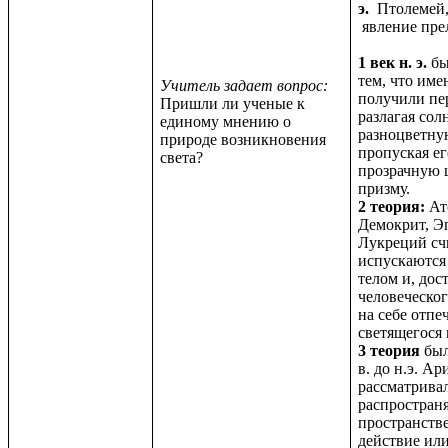
э.
Птолемей
явление пре
1 век н. э.
бы
тем, что име
Учитель задает вопрос:
получили пе
Пришли ли ученые к
разлагая сол
единому мнению о
разноцветну
природе возникновения
пропуская ег
света?
прозрачную 
призму.
2 теория:
Ат
Демокрит, Э
Лукреций сч
испускаются
телом и, дос
человеческог
на себе отпе
светящегося 
3 теория
был
в. до н.э.
Ари
рассматривал
распростран
пространстве
действие ил