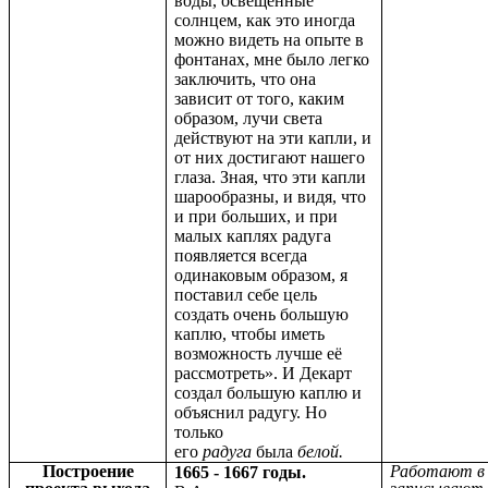
воды, освещенные
солнцем, как это иногда
можно видеть на опыте в
фонтанах, мне было легко
заключить, что она
зависит от того, каким
образом, лучи света
действуют на эти капли, и
от них достигают нашего
глаза. Зная, что эти капли
шарообразны, и видя, что
и при больших, и при
малых каплях радуга
появляется всегда
одинаковым образом, я
поставил себе цель
создать очень большую
каплю, чтобы иметь
возможность лучше её
рассмотреть». И Декарт
создал большую каплю и
объяснил радугу. Но
только
его
радуга
была
белой.
Построение
Работают в
1665 - 1667 годы.