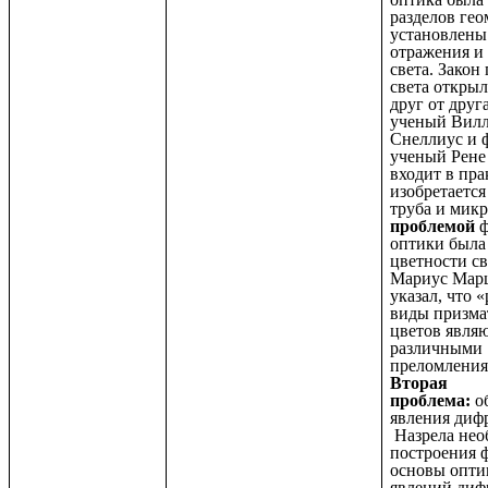
разделов ге
установлены
отражения и
света. Закон
света откры
друг от друг
ученый Вил
Снеллиус и 
ученый Рене
входит в пра
изобретается
труба и мик
проблемой
ф
оптики была
цветности св
Мариус
Мар
указал, что 
виды призма
цветов являю
различными
преломления
Вторая
проблема:
о
явления диф
Назрела нео
построения 
основы опти
явлений диф