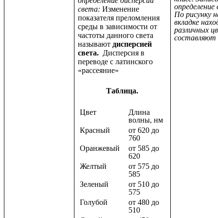
определение дисперсии
определение 
света:
Изменение
По рисунку 
показателя преломления
вкладке нахо
среды в зависимости от
различных ц
частоты данного света
составляют 
называют
дисперсией
света.
Дисперсия в
переводе с латинского
«рассеяние»
Таблица.
Цвет
Длина
волны, нм
Красный
от 620 до
760
Оранжевый
от 585 до
620
Желтый
от 575 до
585
Зеленый
от 510 до
575
Голубой
от 480 до
510