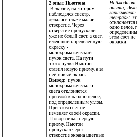
Наблюдают з
2 опыт Ньютона.
опыта, дел
В экране, на котором
записывают 
наблюдался спектр,
тетрадь:
эт
делалось также малое
отклоняется
отверстие. Через
одно целое, 
отверстие пропускали
определенны
уже не белый свет, а свет,
этом свет не
имеющий определенную
окраски.
окраску -
монохроматический
пучок света. На пути
этого пучка Ньютон
ставил новую призму, а за
ней новый экран.
Вывод:
пучок
монохроматического
света отклоняется
призмой как одно целое,
под определенным углом.
При этом свет не
изменяет своей окраски.
Поворачивал первую
призму, Ньютон
пропускал через
отверстие экрана цветные