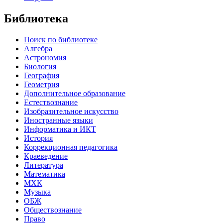
Библиотека
Поиск по библиотеке
Алгебра
Астрономия
Биология
География
Геометрия
Дополнительное образование
Естествознание
Изобразительное искусство
Иностранные языки
Информатика и ИКТ
История
Коррекционная педагогика
Краеведение
Литература
Математика
МХК
Музыка
ОБЖ
Обществознание
Право