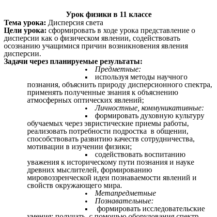
Урок физики в 11 классе
Тема урока:
Дисперсия света
Цели урока:
сформировать в ходе урока представление о
дисперсии как о физическом явлении, содействовать
осознанию учащимися причин возникновения явления
дисперсии.
Задачи через планируемые результаты:
Предметные:
используя методы научного
познания, объяснить природу дисперсионного спектра,
применять полученные знания к объяснению
атмосферных оптических явлений;
Личностные, коммуникативные:
формировать духовную культуру
обучаемых через эвристические приемы работы,
реализовать потребности подростка в общении,
способствовать развитию качеств сотрудничества,
мотивации в изучении физики;
содействовать воспитанию
уважения к историческому пути познания и науке
древних мыслителей, формированию
мировоззренческой идеи познаваемости явлений и
свойств окружающего мира.
Метапредметные
Познавательные:
формировать исследовательские
умения: получать с помощью оборудования спектр,