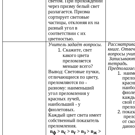
светом. При прохождении
через призму белый свет
разлагается. Призма
сортирует световые
частицы, отклоняя их на
разный угол в
соответствии с их
цветностью.
Рассматрива
Учитель задаёт вопросы.
книге. Отве
Скажите, свет
вопросы учи
какого цвета
Записывают
преломляется
тетрадь.
меньше всего?
Предполага
Вывод: Световые пучки,
наим
отличающиеся по цвету,
прело
преломляются по -
красн
наибо
разному: наименьший
фиоле
угол преломления у
кажды
красных лучей,
свой 
наибольший - у
прело
фиолетовых.
показ
Каждый цвет света имеет
прело
собственный показатель
от ско
преломления.
данно
n
> n
> n
> n
> n
>
ф
с
г
з
ж