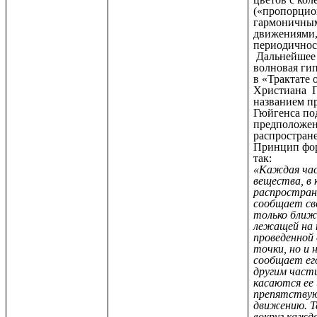
(«пропорци
гармоничны
движениями,
периодичност
Дальнейшее 
волновая ги
в «Трактате 
Христиана Г
названием п
Гюйгенса по
предположен
распростране
Принцип фо
так:
«Каждая ча
вещества, в
распростран
сообщает св
только ближ
лежащей на 
проведенной
точки, но и 
сообщает ег
другим част
касаются ее 
препятству
движению. Т
вокруг кажд