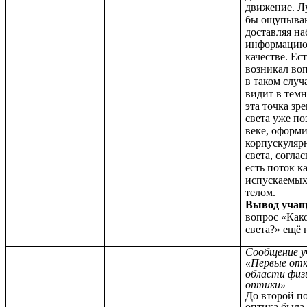
движение. Лу
бы ощупыва
доставляя н
информацию 
качестве. Ес
возникал во
в таком случ
видит в тем
эта точка зр
света уже по
веке, оформи
корпускуляр
света, согла
есть поток к
испускаемых
телом.
Вывод учащ
вопрос «Как
света?» ещё 
Сообщение у
«Первые от
области физ
оптики»
До второй п
оптика была