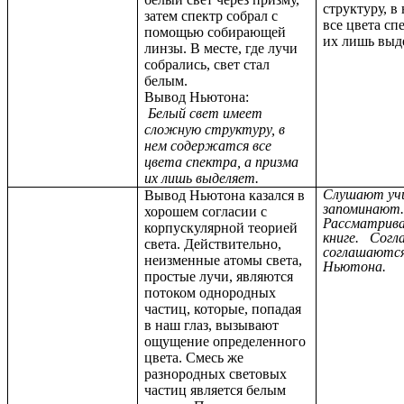
структуру, в
затем спектр собрал с
все цвета сп
помощью собирающей
их лишь выде
линзы. В месте, где лучи
собрались, свет стал
белым.
Вывод Ньютона:
Белый свет имеет
сложную структуру, в
нем содержатся все
цвета спектра, а призма
их лишь выделяет.
Слушают уч
Вывод Ньютона казался в
запоминают
хорошем согласии с
Рассматрива
корпускулярной теорией
книге. Согл
света. Действительно,
соглашаются
неизменные атомы света,
Ньютона.
простые лучи, являются
потоком однородных
частиц, которые, попадая
в наш глаз, вызывают
ощущение определенного
цвета. Смесь же
разнородных световых
частиц является белым