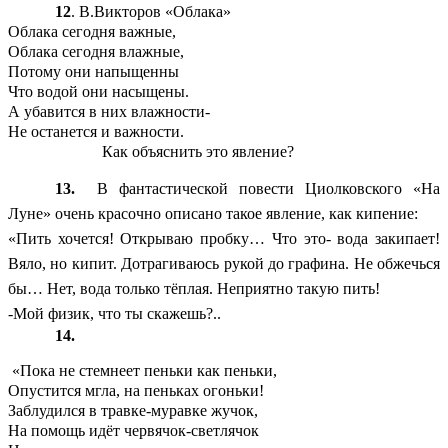
12
. В.Викторов «Облака»
Облака сегодня важные,
Облака сегодня влажные,
Потому они напыщенны
Что водой они насыщены.
А убавится в них влажности-
Не останется и важности.
Как объяснить это явление?
13.
В фантастической повести Циолковского «На
Луне» очень красочно описано такое явление, как кипение:
«Пить хочется! Открываю пробку… Что это- вода закипает!
Вяло, но кипит. Дотрагиваюсь рукой до графина. Не обжечься
бы… Нет, вода только тёплая. Неприятно такую пить!
-Мой физик, что ты скажешь?..
14.
«Пока не стемнеет пеньки как пеньки,
Опустится мгла, на пеньках огоньки!
Заблудился в травке-муравке жучок,
На помощь идёт червячок-светлячок