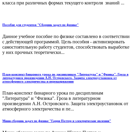
класса при различных формах текущего контроля знаний ...
Пособие для студентов "Сборник задач по физике"
Данное учебное пособие по физике составлено в соответствии
с действующей программой. Цель пособия - активизировать
самостоятельную работу студентов, способствовать выработке
у них прочных теоретически...
План-конспект бинарного урока по дисциплинам "Литература" и "Физика". Гроза в
литературном произведении А.Н. Островского. Защита электроустановок от
атмосферного электричества и перенапряжения
План-конспект бинарного урока по дисциплинам
"Литература" и "Физика". Гроза в литературном
произведении А.Н. Островского. Защита электроустановок от
атмосферного электричества и пе...
Мини-сборник задач по физике "Гарри Поттер и электрические явления"