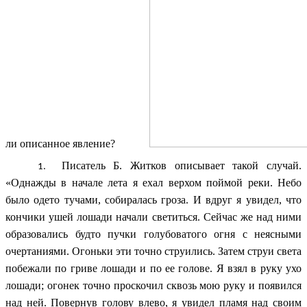
ли описанное явление?
Писатель Б. Житков описывает такой случай.
«Однажды в начале лета я ехал верхом поймой реки. Небо
было одето тучами, собиралась гроза. И вдруг я увидел, что
кончики ушей лошади начали светиться. Сейчас же над ними
образовались будто пучки голубоватого огня с неясными
очертаниями. Огоньки эти точно струились. Затем струи света
побежали по гриве лошади и по ее голове. Я взял в руку ухо
лошади; огонек точно проскочил сквозь мою руку и появился
над ней. Повернув голову влево, я увидел пламя над своим