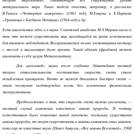
теорию мироздания», связывающую все структурные уровни
материального мира. Такие модели описаны, например, в рассказах
В.Тивиса «Четвертое измерение» (1961 год), М.Емцева и Е.Парнова
«Уравнение с Бледного Нептуна» (1964 год) и др.
Есть аналогичные идеи и в науке. Советский академик М.А.Марков писал о
том, что может существовать мир, находящийся на грани исчезновения
для внешнего наблюдателя. Воспринимается он как элементарная частица
с массой в миллионную долю грамма. Такой объект (фридмон) может
заключать в себе целую Метагалактику…
Для «реальной» науки после создания Эйнштейном частной
теории относительности постоянство скорости света стало
незыблемым принципом. Ничто не может двигаться быстрее света —
этот постулат подтвержден всеми без исключения физическими
экспериментами.
Предположение о том, что скорость света можно увеличить, —
частный случай изменения известного закона природы. И потому
естественным было появление новой гипотезы: поскольку существуют
законы природы, то могут существовать и законы изменения этих законов,
пока еще не известные науке (Павел Амнуэль, «Все законы Вселенной», 1968