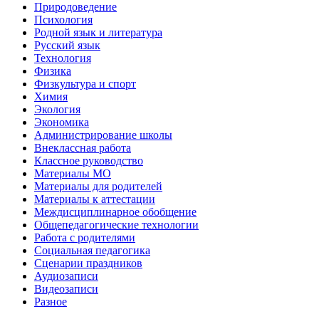
Природоведение
Психология
Родной язык и литература
Русский язык
Технология
Физика
Физкультура и спорт
Химия
Экология
Экономика
Администрирование школы
Внеклассная работа
Классное руководство
Материалы МО
Материалы для родителей
Материалы к аттестации
Междисциплинарное обобщение
Общепедагогические технологии
Работа с родителями
Социальная педагогика
Сценарии праздников
Аудиозаписи
Видеозаписи
Разное