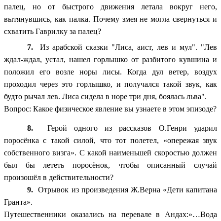
палец, но от быстрого движения летала вокруг него,
вытянувшись, как палка. Почему змея не могла свернуться и
схватить Гаврилку за палец?
7.
Из арабской сказки "Лиса, аист, лев и мул". "Лев
ждал-ждал, устал, нашел горлышко от разбитого кувшина и
положил его возле норы лисы. Когда дул ветер, воздух
проходил через это горлышко, и получался такой звук, как
будто рычал лев. Лиса сидела в норе три дня, боялась льва".
Вопрос: Какое физическое явление вы узнаете в этом эпизоде?
8.
Герой одного из рассказов О.Генри ударил
поросёнка с такой силой, что тот полетел, «опережая звук
собственного визга». С какой наименьшей скоростью должен
был бы лететь поросёнок, чтобы описанный случай
произошёл в действительности?
9.
Отрывок из произведения Ж.Верна «Дети капитана
Гранта».
Путешественники оказались на перевале в Андах:»…Вода