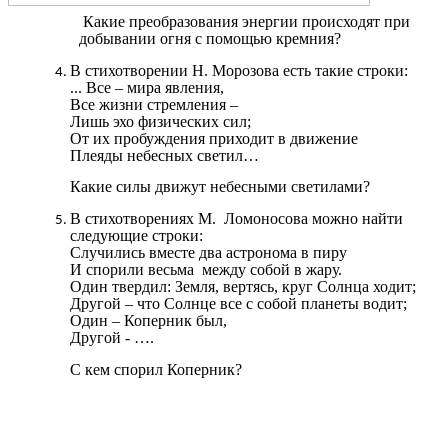
Какие преобразования энергии происходят при
добывании огня с помощью кремния?
В стихотворении Н. Морозова есть такие строки:
... Все – мира явления,
Все жизни стремления –
Лишь эхо физических сил;
От их пробуждения приходит в движение
Плеяды небесных светил…
Какие силы движут небесными светилами?
В стихотворениях М. Ломоносова можно найти
следующие строки:
Случились вместе два астронома в пиру
И спорили весьма между собой в жару.
Один твердил: Земля, вертясь, круг Солнца ходит;
Другой – что Солнце все с собой планеты водит;
Один – Коперник был,
Другой - ….
С кем спорил Коперник?