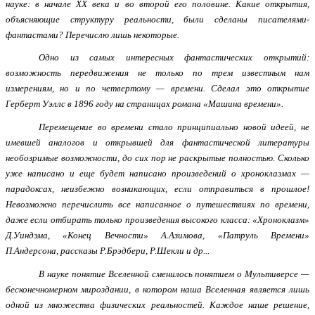
науке: в начале ХХ века и во второй его половине. Какие открытия,
объясняющие структуру реальности, были сделаны писателями-
фантастами? Перечислю лишь некоторые.
Одно из самых интересных фантастических открытий:
возможность передвижения не только по трем известным нам
измерениям, но и по четвертому — времени. Сделал это открытие
Герберт Уэллс в 1896 году на страницах романа «Машина времени».
Перемещение во времени стало принципиально новой идеей, не
имевшей аналогов и открывшей для фантастической литературы
необозримые возможности, до сих пор не раскрытые полностью. Сколько
уже написано и еще будет написано произведений о хроноклазмах —
парадоксах, неизбежно возникающих, если отправиться в прошлое!
Невозможно перечислить все написанное о путешествиях по времени,
даже если отбирать только произведения высокого класса: «Хроноклазм»
Д.Уиндэма, «Конец Вечности» А.Азимова, «Патруль Времени»
П.Андерсона, рассказы Р.Брэдбери, Р.Шекли и др...
В науке понятие Вселенной сменилось понятием о Мультиверсе —
бесконечномерном мироздании, в котором наша Вселенная является лишь
одной из множества физических реальностей. Каждое наше решение,