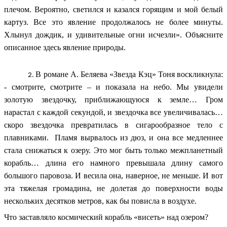
плечом. Вероятно, светился и казался горящим и мой белый
картуз. Все это явление продолжалось не более минуты.
Хлынул дождик, и удивительные огни исчезли». Объясните
описанное здесь явление природы.
В романе А. Беляева «Звезда Кэц» Тоня воскликнула:
- смотрите, смотрите – и показала на небо. Мы увидели
золотую звездочку, приближающуюся к земле… Гром
нарастал с каждой секундой, и звездочка все увеличивалась…
скоро звездочка превратилась в сигарообразное тело с
плавниками. Пламя вырвалось из дюз, и она все медленнее
стала снижаться к озеру. Это мог быть только межпланетный
корабль… длина его намного превышала длину самого
большого паровоза. И весила она, наверное, не меньше. И вот
эта тяжелая громадина, не долетая до поверхности воды
нескольких десятков метров, как бы повисла в воздухе.
Что заставляло космический корабль «висеть» над озером?