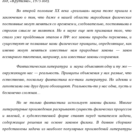
год, «Крутизна», 1975 год).
Во второй половине ХХ века «реальная» наука тоже пришла к
заключению о том, что даже в нашей области мироздания физические
постоянные могут меняться со временем и, следовательно, постоянными в
строгом смысле не являются. Но в науке еще нет признания того, что
стало уже пройденным этапом в НФ: все законы природы переменны, и
существуют не познанные нами физические принципы, определяющие, как
именно могут меняться известные нам природные законы — закон
всемирного тяготения, например, или известные законы сохранения.
Фантастическая литература и наука объясняют одну и ту же —
окружающую нас — реальность. Принципы объяснения у них разные, что
естественно, поскольку фантастика все-таки литература. Но идеями и
гипотезами они друг друга обогащают. Реальность-то у нас одна, пусть и
бесконечно сложная…
Но не только фантастика использует законы физики. Многие
литературные произведения раскрывают сущность физических процессов
и явлений, в художественной форме ставят перед читателем задачи,
содержащие решения на основе законов физики. В данном сборнике
представлены задачи из наиболее популярных произведений литературы