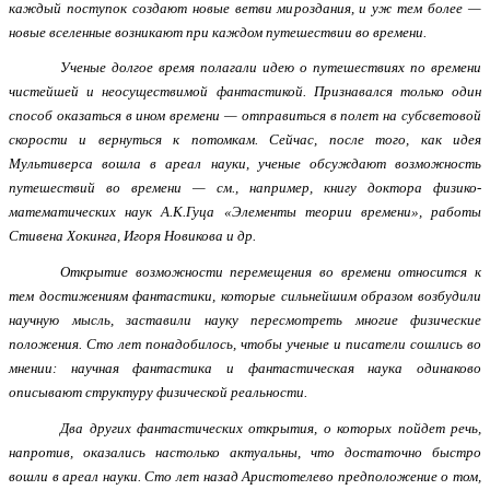
каждый поступок создают новые ветви мироздания, и уж тем более —
новые вселенные возникают при каждом путешествии во времени.
Ученые долгое время полагали идею о путешествиях по времени
чистейшей и неосуществимой фантастикой. Признавался только один
способ оказаться в ином времени — отправиться в полет на субсветовой
скорости и вернуться к потомкам. Сейчас, после того, как идея
Мультиверса вошла в ареал науки, ученые обсуждают возможность
путешествий во времени — см., например, книгу доктора физико-
математических наук А.К.Гуца «Элементы теории времени», работы
Стивена Хокинга, Игоря Новикова и др.
Открытие возможности перемещения во времени относится к
тем достижениям фантастики, которые сильнейшим образом возбудили
научную мысль, заставили науку пересмотреть многие физические
положения. Сто лет понадобилось, чтобы ученые и писатели сошлись во
мнении: научная фантастика и фантастическая наука одинаково
описывают структуру физической реальности.
Два других фантастических открытия, о которых пойдет речь,
напротив, оказались настолько актуальны, что достаточно быстро
вошли в ареал науки. Сто лет назад Аристотелево предположение о том,