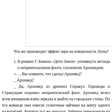
Что же производит эффект зари на поверхности Луны?
В романе Г. Бовина «Дети Земли» упомянута легенда
о неприятельскоим флоте, спаленном Архимедом:
«- …Вы помните, что сделал Архимед?
_ Архимед?
_ Да, Архимед из древних Сиракуз. Однажды и
Стракузцам подошел неприятельский флот. Архимед велел
всем женщинам взять зеркала и выйти на городские стены. По
его команде они навели солнечные зайчики на мачту одного
из кораблей. Корабль тут же запылал. Зайчики перескочили на