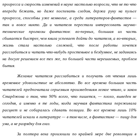
прогресса и скорость изменений в науке настолько возросли, что не то что
впереди бежать, но даже поспевать следом, держа руку на пульсе
прогресса, способны уже немногие, а среди литераторов-фантастов —
так и вовсе никто. Да и читателя перестали интересовать научно-
технические прогнозы фантастов: во-первых, большая их часть
сбывается быстрее, чем книга успевает дойти до читателя, а во-вторых,
жизнь стала настолько сложной, что после работы хочется
расслабиться и читать что-нибудь простенькое и бездумное, не задаваясь
на досуге решением все тех же, по большей части нерешаемых, проблем
бытия.
Желание читателя расслабиться и получать от чтения лишь
временное удовольствие не абсолютно. Во все времена большая часть
читателей предпочитала серьезным произведениям легкое чтиво, и закон
Старджона о том, что 90% всего, что пишется, — плохо, выведен не
сегодня, а именно в те годы, когда научная фантастика переживала
расцвет и не собиралась сдавать позиции. Во все времена лишь 10%
читателей искали в литературе — в том числе, в фантастике — пищу для
ума, а не разрядку для глаз.
За полтора века произошли по крайней мере две революции в