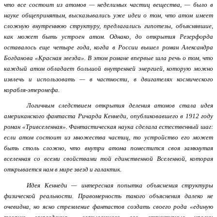
что все состоит из атомов — неделимых частиц вещества, — было в
науке общепринятым, высказывались уже идеи о том, что атом имеет
сложную внутреннюю структуру, предлагались гипотезы, объяснявшие,
как может быть устроен атом. Однако, до открытия Резерфорда
оставалось еще четыре года, когда в России вышел роман Александра
Богданова «Красная звезда». В этом романе впервые шла речь о том, что
каждый атом обладает большой внутренней энергией, которую можно
извлечь и использовать — в частности, в двигателях космического
корабля-этеронефа.
Логичным следствием открытия деления атомов стала идея
американского фантаста Ричарда Кеннеди, опубликовавшего в 1912 году
роман «Тривселенная». Фантастическая наука сделала естественный шаг:
если атом состоит из множества частиц, то устройство его может
быть столь сложно, что внутри атома поместится своя замкнутая
вселенная со всеми свойствами той единственной Вселенной, которая
открывается нам в мире звезд и галактик.
Идея Кеннеди — интересная попытка объяснения структуры
физической реальности. Правомерность такого объяснения далеко не
очевидна, но ясно стремление фантастов создать своего рода «единую