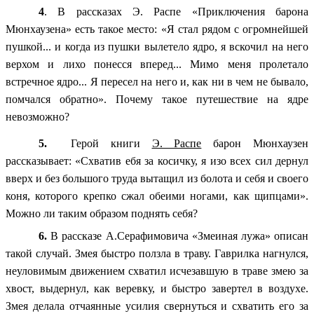
4
. В рассказах Э. Распе «Приключения барона
Мюнхаузена» есть такое место: «Я стал рядом с огромнейшей
пушкой... и когда из пушки вылетело ядро, я вскочил на него
верхом и лихо понесся вперед... Мимо меня пролетало
встречное ядро... Я пересел на него и, как ни в чем не бывало,
помчался обратно». Почему такое путешествие на ядре
невозможно?
5.
Герой книги
Э. Распе
барон Мюнхаузен
рассказывает: «Схватив ебя за косичку, я изо всех сил дернул
вверх и без большого труда вытащил из болота и себя и своего
коня, которого крепко сжал обеими ногами, как щипцами».
Можно ли таким образом поднять себя?
6.
В рассказе А.Серафимовича «Змеиная лужа» описан
такой случай. Змея быстро ползла в траву. Гаврилка нагнулся,
неуловимым движением схватил исчезавшую в траве змею за
хвост, выдернул, как веревку, и быстро завертел в воздухе.
Змея делала отчаянные усилия свернуться и схватить его за