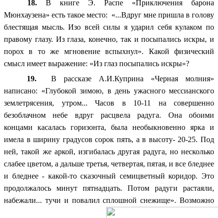
18.
В книге Э. Распе «Приключения барона
Мюнхаузена» есть такое место: «...Вдруг мне пришла в голову
блестящая мысль.
Изо всей силы я ударил себя кулаком по
правому глазу. Из глаза, конечно, так и посыпались искры, и
порох в то же мгновение вспыхнул». Какой физический
смысл имеет выражение: «Из глаз посыпались искры»?
19.
В рассказе А.И.Куприна «Черная молния»
написано: «Глубокой зимою, в день ужасного мессианского
землетрясения, утром... Часов в 10-11 на совершенно
безоблачном небе вдруг расцвела радуга. Она обоими
концами касалась горизонта, была необыкновенно ярка и
имела в ширину градусов сорок пять, а в высоту- 20-25. Под
ней, такой же аркой, изгибалась другая радуга, но несколько
слабее цветом, а дальше третья, четвертая, пятая, и все бледнее
и бледнее - какой-то сказочный семицветный коридор. Это
продолжалось минут пятнадцать. Потом радуги растаяли,
набежали... тучи и повалил сплошной снежище». Возможно