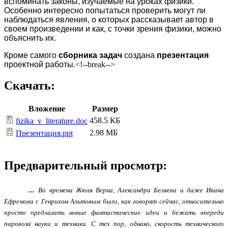
вспоминать законы, изучаемые на уроках физики.
Особенно интересно попытаться проверить могут ли
наблюдаться явления, о которых рассказывает автор в
своем произведении и как, с точки зрения физики, можно
объяснить их.
Кроме самого
сборника задач
создана
презентация
проектной работы.
<!--break-->
Скачать:
Вложение
Размер
458.5 КБ
fizika_v_literature.doc
2.98 МБ
Презентация.ppt
Предварительный просмотр:
…
Во времена Жюля Верна, Александра Беляева и даже Ивана
Ефремова с Генрихом Альтовым было, как говорят сейчас, относительно
просто предлагать новые фантастические идеи и бежать впереди
паровоза науки и техники. С тех пор, однако, скорость технического