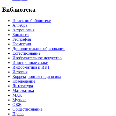
Библиотека
Поиск по библиотеке
Алгебра
Астрономия
Биология
География
Геометрия
Дополнительное образование
Естествознание
Изобразительное искусство
Иностранные языки
Информатика и ИКТ
История
Коррекционная педагогика
Краеведение
Литература
Математика
МХК
Музыка
ОБЖ
Обществознание
Право