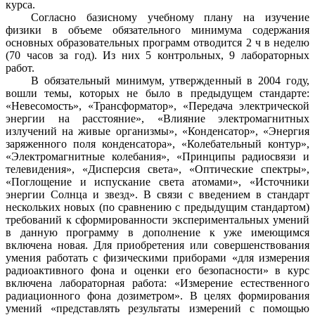
курса.
Согласно базисному учебному плану на изучение
физики в объеме обязательного минимума содержания
основных образовательных программ отводится 2 ч в неделю
(70 часов за год). Из них 5 контрольных, 9 лабораторных
работ.
В обязательный минимум, утвержденный в 2004 году,
вошли темы, которых не было в предыдущем стандарте:
«Невесомость», «Трансформатор», «Передача электрической
энергии на расстояние», «Влияние электромагнитных
излучений на живые организмы», «Конденсатор», «Энергия
заряженного поля конденсатора», «Колебательный контур»,
«Электромагнитные колебания», «Принципы радиосвязи и
телевидения», «Дисперсия света», «Оптические спектры»,
«Поглощение и испускание света атомами», «Источники
энергии Солнца и звезд». В связи с введением в стандарт
нескольких новых (по сравнению с предыдущим стандартом)
требований к сформированности экспериментальных умений
в данную программу в дополнение к уже имеющимся
включена новая. Для приобретения или совершенствования
умения работать с физическими приборами «для измерения
радиоактивного фона и оценки его безопасности» в курс
включена лабораторная работа: «Измерение естественного
радиационного фона дозиметром». В целях формирования
умений «представлять результаты измерений с помощью