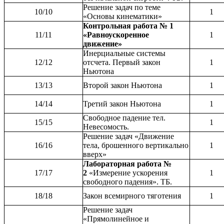
Решение задач по теме
10/10
1
«Основы кинематики»
Контрольная работа № 1
11/11
«Равноускоренное
1
движение»
Инерциальные системы
12/12
отсчета. Первый закон
1
Ньютона
13/13
Второй закон Ньютона
1
14/14
Третий закон Ньютона
1
Свободное падение тел.
15/15
1
Невесомость.
Решение задач «Движение
16/16
тела, брошенного вертикально
1
вверх»
Лабораторная работа №
17/17
2
«Измерение ускорения
1
свободного падения». ТБ.
18/18
Закон всемирного тяготения
1
Решение задач
«Прямолинейное и