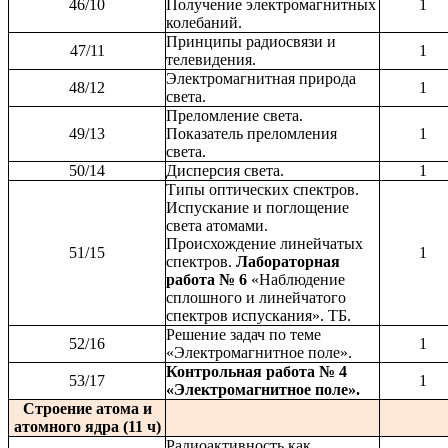
46/10
Получение электромагнитных
1
колебаний.
Принципы радиосвязи и
47/11
1
телевидения.
Электромагнитная природа
48/12
1
света.
Преломление света.
49/13
Показатель преломления
1
света.
50/14
Дисперсия света.
1
Типы оптических спектров.
Испускание и поглощение
света атомами.
Происхождение линейчатых
51/15
1
спектров.
Лабораторная
работа № 6
«Наблюдение
сплошного и линейчатого
спектров испускания». ТБ.
Решение задач по теме
52/16
1
«Электромагнитное поле».
Контрольная работа № 4
53/17
1
«Электромагнитное поле».
Строение атома и
атомного ядра (11 ч)
Радиоактивность как