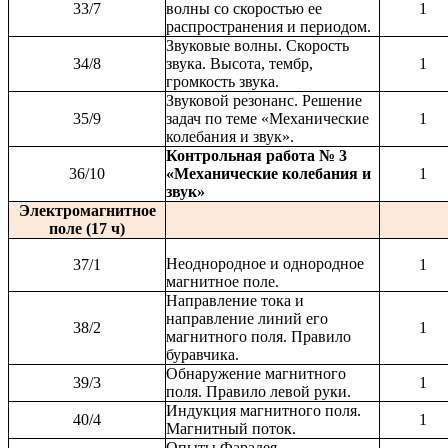
33/7
волны со скоростью ее
1
распространения и периодом.
Звуковые волны. Скорость
34/8
звука. Высота, тембр,
1
громкость звука.
Звуковой резонанс. Решение
35/9
задач по теме «Механические
1
колебания и звук».
Контрольная работа № 3
36/10
«Механические колебания и
1
звук»
Электромагнитное
поле (17 ч)
Неоднородное и однородное
37/1
1
магнитное поле.
Направление тока и
направление линий его
38/2
1
магнитного поля. Правило
буравчика.
Обнаружение магнитного
39/3
1
поля. Правило левой руки.
Индукция магнитного поля.
40/4
1
Магнитный поток.
Опыты Фарадея.