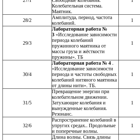
27/1
Свободные колебания.
1
Колебательная система.
Маятник.
Амплитуда, период, частота
28/2
1
колебаний.
Лабораторная работа №
3
«Исследование зависимости
периода колебаний
29/3
1
пружинного маятника от
массы груза и жёсткости
пружины». ТБ
Лабораторная работа № 4
.
«Исследование зависимости
30/4
периода и частоты свободных
1
колебаний нитяного маятника
от длины нити». ТБ.
Превращение энергии при
колебательном движении.
31/5
Затухающие колебания и
1
вынужденные колебания.
Резонанс.
Распространение колебаний в
32/6
упругих средах.. Продольные
1
и поперечные волны.
Длина волны. Связь длины