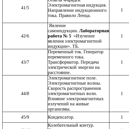
Электромагнитная индукция.
41/5
1
Направление индукционного
тока. Правило Ленца.
Явление
самоиндукции.
Лабораторная
42/6
работа № 5
«Изучение
1
явления электромагнитной
индукции». ТБ.
Переменный ток. Генератор
переменного тока.
43/7
Трансформатор. Передача
1
электрической энергии на
расстояние.
Электромагнитное поле.
Электромагнитные волны.
Скорость распространения
44/8
электромагнитных волн.
1
Влияние электромагнитных
излучений на живые
организмы.
45/9
Конденсатор.
1
Колебательный контур.