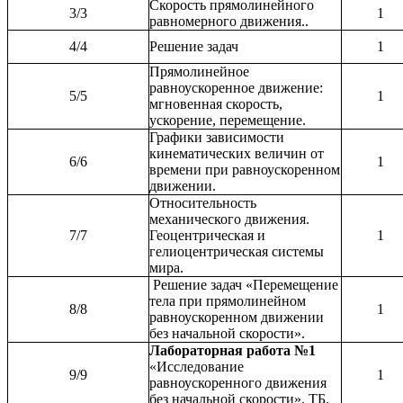
Скорость прямолинейного
3/3
1
равномерного движения..
4/4
Решение задач
1
Прямолинейное
равноускоренное движение:
5/5
1
мгновенная скорость,
ускорение, перемещение.
Графики зависимости
кинематических величин от
6/6
1
времени при равноускоренном
движении.
Относительность
механического движения.
7/7
Геоцентрическая и
1
гелиоцентрическая системы
мира.
Решение задач «Перемещение
тела при прямолинейном
8/8
1
равноускоренном движении
без начальной скорости».
Лабораторная работа №1
«Исследование
9/9
1
равноускоренного движения
без начальной скорости». ТБ.