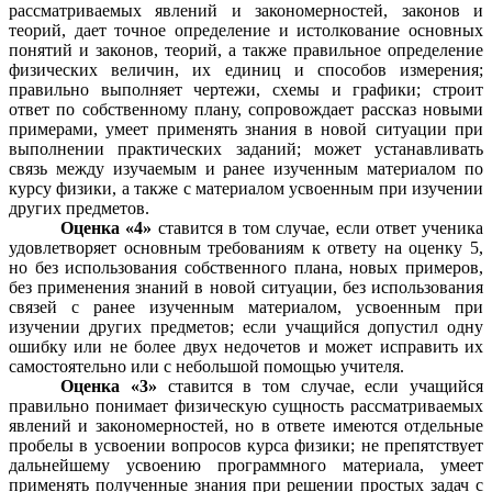
рассматриваемых явлений и закономерностей, законов и
теорий, дает точное определение и истолкование основных
понятий и законов, теорий, а также правильное определение
физических величин, их единиц и способов измерения;
правильно выполняет чертежи, схемы и графики; строит
ответ по собственному плану, сопровождает рассказ новыми
примерами, умеет применять знания в новой ситуации при
выполнении практических заданий; может устанавливать
связь между изучаемым и ранее изученным материалом по
курсу физики, а также с материалом усвоенным при изучении
других предметов.
Оценка «4»
ставится в том случае, если ответ ученика
удовлетворяет основным требованиям к ответу на оценку 5,
но без использования собственного плана, новых примеров,
без применения знаний в новой ситуации, без использования
связей с ранее изученным материалом, усвоенным при
изучении других предметов; если учащийся допустил одну
ошибку или не более двух недочетов и может исправить их
самостоятельно или с небольшой помощью учителя.
Оценка «3»
ставится в том случае, если учащийся
правильно понимает физическую сущность рассматриваемых
явлений и закономерностей, но в ответе имеются отдельные
пробелы в усвоении вопросов курса физики; не препятствует
дальнейшему усвоению программного материала, умеет
применять полученные знания при решении простых задач с