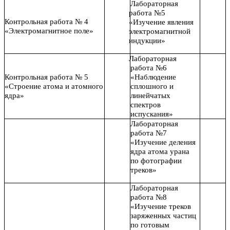
Лабораторная
работа №5
Контрольная работа № 4
«Изучение явления
«Электромагнитное поле»
электромагнитной
индукции»
Лабораторная
работа №6
Контрольная работа № 5
«Наблюдение
«Строение атома и атомного
сплошного и
ядра»
линейчатых
спектров
испускания»
Лабораторная
работа №7
«Изучение деления
ядра атома урана
по фотографии
треков»
Лабораторная
работа №8
«Изучение треков
заряженных частиц
по готовым