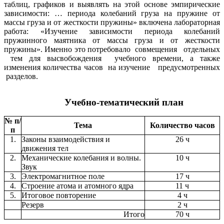
таблиц, графиков и выявлять на этой основе эмпирические
зависимости: … периода колебаний груза на пружине от
массы груза и от жесткости пружины» включена лабораторная
работа: «Изучение зависимости периода колебаний
пружинного маятника от массы груза и от жесткости
пружины». Именно это потребовало совмещения отдельных
тем для высвобождения учебного времени, а также
изменения количества часов на изучение предусмотренных
разделов.
Учебно-тематический план
№ п/
Тема
Количество часов
п
1.
Законы взаимодействия и
26 ч
движения тел
2.
Механические колебания и волны.
10 ч
Звук
3.
Электромагнитное поле
17 ч
4.
Строение атома и атомного ядра
11 ч
5.
Итоговое повторение
4 ч
Резерв
2 ч
Итого
70 ч