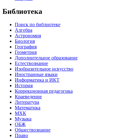
Библиотека
Поиск по библиотеке
Алгебра
Астрономия
Биология
География
Геометрия
Дополнительное образование
Естествознание
Изобразительное искусство
Иностранные языки
Информатика и ИКТ
История
Коррекционная педагогика
Краеведение
Литература
Математика
МХК
Музыка
ОБЖ
Обществознание
Право