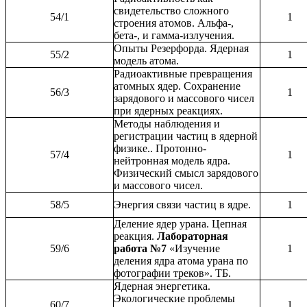
свидетельство сложного
54/1
1
строения атомов. Альфа-,
бета-, и гамма-излучения.
Опыты Резерфорда. Ядерная
55/2
1
модель атома.
Радиоактивные превращения
атомных ядер. Сохранение
56/3
1
зарядового и массового чисел
при ядерных реакциях.
Методы наблюдения и
регистрации частиц в ядерной
физике.. Протонно-
57/4
1
нейтронная модель ядра.
Физический смысл зарядового
и массового чисел.
58/5
Энергия связи частиц в ядре.
1
Деление ядер урана. Цепная
реакция.
Лабораторная
59/6
работа №7
«Изучение
1
деления ядра атома урана по
фотографии треков». ТБ.
Ядерная энергетика.
Экологические проблемы
60/7
1