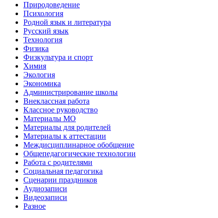
Природоведение
Психология
Родной язык и литература
Русский язык
Технология
Физика
Физкультура и спорт
Химия
Экология
Экономика
Администрирование школы
Внеклассная работа
Классное руководство
Материалы МО
Материалы для родителей
Материалы к аттестации
Междисциплинарное обобщение
Общепедагогические технологии
Работа с родителями
Социальная педагогика
Сценарии праздников
Аудиозаписи
Видеозаписи
Разное