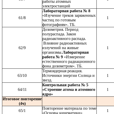
работы атомных
электростанций
Лабораторная работа № 8
«Изучение треков заряженных
61/8
1
частиц по готовым
фотографиям». ТБ.
Дозиметрия. Период
полураспада. Закон
радиоактивного распада.
Влияние радиоактивных
62/9
излучений на живые
1
организмы.
Лабораторная
работа № 9
«Измерение
естественного радиационного
фона дозиметром». ТБ.
Термоядерная реакция.
63/10
Источники энергии Солнца и
1
звезд.
Контрольная работа № 5
64/11
«Строение атома и атомного
1
ядра»
Итоговое повторение
(4ч)
Повторение материала по теме
65/1
1
«Основы кинематики»