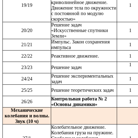
криволинейное движение.
19/19
1
Движение тела по окружности
с постоянной по модулю
скоростью»
Решение задач
20/20
«Искусственные спутники
1
Земли»
Импульс. Закон сохранения
21/21
1
импульса
22/22
Реактивное движение.
1
1
23/23
Решение задач
Решение экспериментальных
24/24
1
задач
25/25
Решение теоретических задач
1
Контрольная работа № 2
26/26
1
«Основы динамики»
Механические
колебания и волны.
Звук (10 ч)
Колебательное движение.
Колебания груза на пружине.