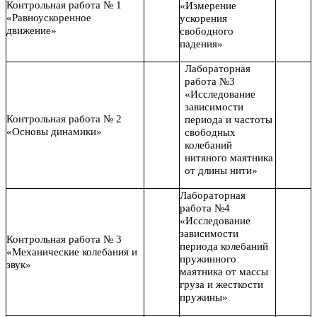
Контрольная работа № 1
«Измерение
«Равноускоренное
ускорения
движение»
свободного
падения»
Лабораторная
работа №3
«Исследование
зависимости
Контрольная работа № 2
периода и частоты
«Основы динамики»
свободных
колебаний
нитяного маятника
от длины нити»
Лабораторная
работа №4
«Исследование
зависимости
Контрольная работа № 3
периода колебаний
«Механические колебания и
пружинного
звук»
маятника от массы
груза и жесткости
пружины»