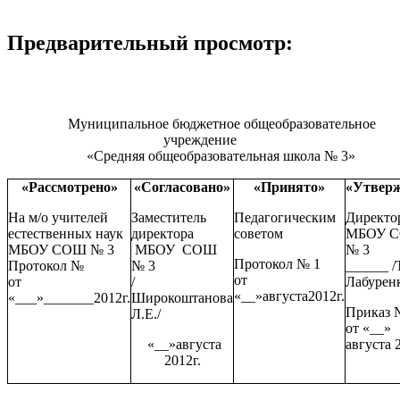
Предварительный просмотр:
Муниципальное бюджетное общеобразовательное
учреждение
«Средняя общеобразовательная школа № 3»
«Рассмотрено»
«Согласовано»
«Принято»
«Утвер
На м/о учителей
Заместитель
Педагогическим
Директо
естественных наук
директора
советом
МБОУ 
МБОУ СОШ № 3
МБОУ СОШ
№ 3
Протокол № 1
Протокол №
№ 3
______ /
от
от
/
Лабуренк
«__»августа2012г.
«___»_______2012г.
Широкоштанова
Приказ
Л.Е./
от «__»
«__»августа
августа 
2012г.