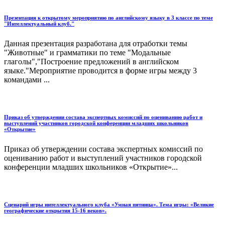
Презентация к открытому мероприятию по английскому языку в 3 классе по теме
"Интеллектуальный клуб."
Данная презентация разработана для отработки темы
"Животные" и грамматики по теме "Модальные
глаголы","Построение предложений в английском
языке."Мероприятие проводится в форме игры между 3
командами ...
Приказ об утверждении состава экспертных комиссий по оцениванию работ и
выступлений участников городской конференции младших школьников
«Открытие»
Приказ об утверждении состава экспертных комиссий по
оцениванию работ и выступлений участников городской
конференции младших школьников «Открытие»...
Сценарий игры интеллектуального клуба «Умная пятница». Тема игры: «Великие
географические открытия 15-16 веков».