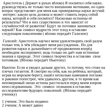
Аристотель ( Держит в руках яблоко) Я посвятил себя науке,
руководствуясь не только чисто внешними мотивами, но один
вопрос представляет для меня как приверженца науки жгучий
интерес: какую цель должна и может ставить перед собой
наука, которой я себя посвятил? Насколько истинны её
результаты? Что в них существенно и что зависит от
случайностей её развития? Будут ли потомки заниматься
наукой? Как символ мудрости этот плод я оставляю
следующим поколениям ( яблоко передаёт Галилею)
Галилей: Аристотель научил меня удовлетворять свой разум
только тем, в чём убеждают меня рассуждения.. Но для
развития науки и дальнейшего её продвижения вперёд
необходим эксперимент, ведь только он даёт нам истинные
знания о природе. Этот символ творчества я оставляю свои
потомкам. (Яблоко передаёт Ньютону)
Ньютон: Если я увидел дальше других, то потому, что стоял на
плечах гигантов. Я смотрю на себя, как на ребёнка, который,
играя на морском берегу, нашёл несколько камешков поглаже
и раковин попестрее, чем удавалось другим, в то время как
неизмеримый океан истины расстилался перед моим взором
неисследованным. Это символ познания я оставляю
исследователям будущих поколений. (Яблоко передаёт
ученику)
1 ученик: Это было недавно
2 ученик: А может давно