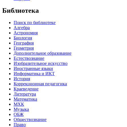
Библиотека
Поиск по библиотеке
Алгебра
Астрономия
Биология
География
Геометрия
Дополнительное образование
Естествознание
Изобразительное искусство
Иностранные языки
Информатика и ИКТ
История
Коррекционная педагогика
Краеведение
Литература
Математика
МХК
Музыка
ОБЖ
Обществознание
Право