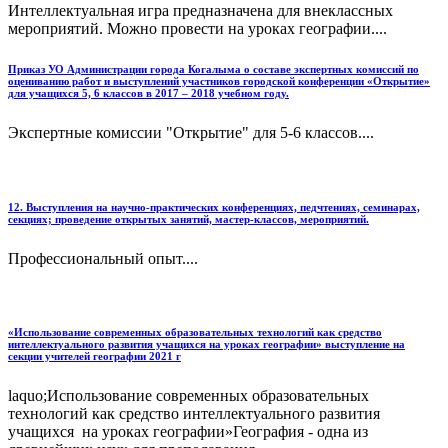
Интеллектуальная игра предназначена для внеклассных
мероприятий. Можно провести на уроках географии....
Приказ УО Администрации города Когалыма о составе экспертных комиссий по
оцениванию работ и выступлений участников городской конференции «Открытие»
для учащихся 5, 6 классов в 2017 – 2018 учебном году.
Экспертные комиссии "Открытие" для 5-6 классов....
12. Выступления на научно-практических конференциях, педчтениях, семинарах,
секциях; проведение открытых занятий, мастер-классов, мероприятий.
Профессиональный опыт....
«Использование современных образовательных технологий как средство
интеллектуального развития учащихся на уроках географии» выступление на
секции учителей географии 2021 г
laquo;Использование современных образовательных
технологий как средство интеллектуального развития
учащихся на уроках географии»География - одна из