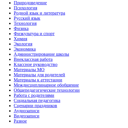
Природоведение
Психология
Родной язык и литература
Русский язык
Технология
Физика
Физкультура и спорт
Химия
Экология
Экономика
Администрирование школы
Внеклассная работа
Классное руководство
Материалы МО
Материалы для родителей
Материалы к аттестации
Междисциплинарное обобщение
Общепедагогические технологии
Работа с родителями
Социальная педагогика
Сценарии праздников
Аудиозаписи
Видеозаписи
Разное