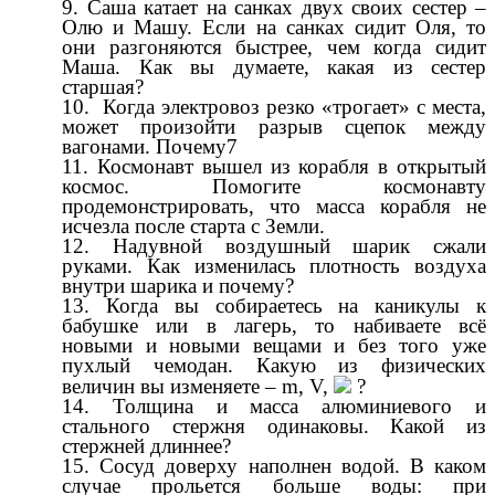
Саша катает на санках двух своих сестер –
Олю и Машу. Если на санках сидит Оля, то
они разгоняются быстрее, чем когда сидит
Маша. Как вы думаете, какая из сестер
старшая?
Когда электровоз резко «трогает» с места,
может произойти разрыв сцепок между
вагонами. Почему7
Космонавт вышел из корабля в открытый
космос. Помогите космонавту
продемонстрировать, что масса корабля не
исчезла после старта с Земли.
Надувной воздушный шарик сжали
руками. Как изменилась плотность воздуха
внутри шарика и почему?
Когда вы собираетесь на каникулы к
бабушке или в лагерь, то набиваете всё
новыми и новыми вещами и без того уже
пухлый чемодан. Какую из физических
величин вы изменяете – m, V,
?
Толщина и масса алюминиевого и
стального стержня одинаковы. Какой из
стержней длиннее?
Сосуд доверху наполнен водой. В каком
случае прольется больше воды: при