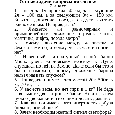
Устные задачи-вопросы по физике
7 класс
Поезд за 1ч проехал 50 км, за следующие
2ч – 100 км, а за следующие 3ч - 150 км.
Значит, движение поезда следует считать
равномерным. Не правда ли?
Является ли равномерным и
прямолинейным движение стрелок часов,
маятника, лифта, поезда метро?
Почему тяготение между человеком и
Землей заметно, а между человеком и горой -
нет?
Известный литературный герой барон
Мюнхгаузен, «привязав» веревку к Луне,
спускался по ней на Землю. Даже если бы это и
было возможно, почему движение барона
нельзя назвать спуском?
Приведите примеры тел массой 20г, 500г, 3
кг, 70 кг, 1т.
У вас есть весы, но нет гири в 1 кг? Не беда
– возьмите две литровые банки. Кстати, зачем
нужно две банки и что с ними делать дальше?
Как вы понимаете, что инертность арбуза
больше, чем яблока?
Зачем необходим желтый сигнал светофора?