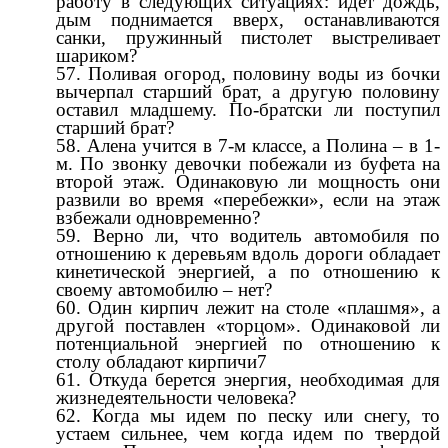
работу в следующих ситуациях: идет дождь,
дым поднимается вверх, останавливаются
санки, пружинный пистолет выстреливает
шариком?
Поливая огород, половину воды из бочки
вычерпал старший брат, а другую половину
оставил младшему. По-братски ли поступил
старший брат?
Алена учится в 7-м классе, а Полина – в 1-
м. По звонку девочки побежали из буфета на
второй этаж. Одинаковую ли мощность они
развили во время «перебежки», если на этаж
взбежали одновременно?
Верно ли, что водитель автомобиля по
отношению к деревьям вдоль дороги обладает
кинетической энергией, а по отношению к
своему автомобилю – нет?
Один кирпич лежит на столе «плашмя», а
другой поставлен «торцом». Одинаковой ли
потенциальной энергией по отношению к
столу обладают кирпичи7
Откуда берется энергия, необходимая для
жизнедеятельности человека?
Когда мы идем по песку или снегу, то
устаем сильнее, чем когда идем по твердой