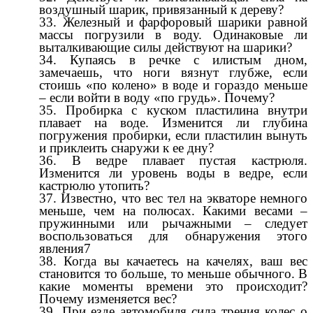
воздушный шарик, привязанный к дереву?
Железный и фарфоровый шарики равной
массы погрузили в воду. Одинаковые ли
выталкивающие силы действуют на шарики?
Купаясь в речке с илистым дном,
замечаешь, что ноги вязнут глубже, если
стоишь «по колено» в воде и гораздо меньше
– если войти в воду «по грудь». Почему?
Пробирка с куском пластилина внутри
плавает на воде. Изменится ли глубина
погружения пробирки, если пластилин вынуть
и приклеить снаружи к ее дну?
В ведре плавает пустая кастрюля.
Изменится ли уровень воды в ведре, если
кастрюлю утопить?
Известно, что вес тел на экваторе немного
меньше, чем на полюсах. Какими весами –
пружинными или рычажными – следует
воспользоваться для обнаружения этого
явления7
Когда вы качаетесь на качелях, ваш вес
становится то больше, то меньше обычного. В
какие моменты времени это происходит?
Почему изменяется вес?
При езде автомобиля сила трения колес о