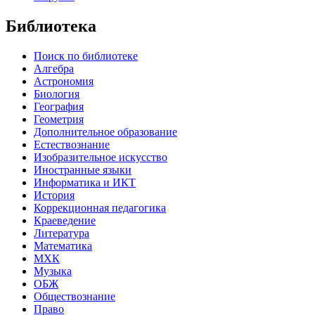
Библиотека
Поиск по библиотеке
Алгебра
Астрономия
Биология
География
Геометрия
Дополнительное образование
Естествознание
Изобразительное искусство
Иностранные языки
Информатика и ИКТ
История
Коррекционная педагогика
Краеведение
Литература
Математика
МХК
Музыка
ОБЖ
Обществознание
Право