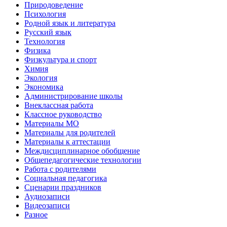
Природоведение
Психология
Родной язык и литература
Русский язык
Технология
Физика
Физкультура и спорт
Химия
Экология
Экономика
Администрирование школы
Внеклассная работа
Классное руководство
Материалы МО
Материалы для родителей
Материалы к аттестации
Междисциплинарное обобщение
Общепедагогические технологии
Работа с родителями
Социальная педагогика
Сценарии праздников
Аудиозаписи
Видеозаписи
Разное