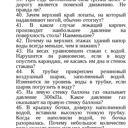
дорогу является помехой движению. Не
правда ли?
Зачем верхний край лопаты, на который
надавливают ногой, обычно отогнут?
В каком случае лежащий кирпич
производит наибольшее давление на
поверхность стола? Наименьшее7
Почему на верхних этажах зданий напор
воды всегда меньше, чем в нижних?
На весах уравновешен стакан с водой.
Нарушится ли равновесие, если в воду
опустить карандаш, не касаясь им дна и стенок
стакана?
К трубке прикреплен резиновый
воздушный шарик, заполненный водой.
Изменится ли уровень воды в трубке, если
шарик погрузить в воду?
На левую стенку баллона газ оказывает
давление 300кПа. Какое давление газ
оказывает на правую стенку баллона?
В крышку бочки, доверху наполненной
водой, вставили высокую тонкую трубку.
Когда ее наполнили водой, то бочка
разорвалась. Почему небольшое количество
воды оказало такое сильное действие?