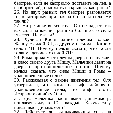
быстрее, если не кастрюлю поставить на лёд, а
наоборот: лёд положить на крышку кастрюли?
Из двух разных тел быстрее разгоняется
то, к которому приложена большая сила. Не
так ли?
На резинке висит груз. Он не падает, так
как сила натяжения резинки больше его силы
тяжести. Не так ли?
Хулиган Костя одним плечом толкает
Жанну с силой 3Н, а другим плечом – Катю с
силой 4Н. Почему нельзя сказать, что Костя
толкнул девочек с силой 7Н?
Рома прижимает плечом дверь и не пускает
в класс своего друга Мишу. Мальчики давят на
дверь с противоположных сторон. Почему
нельзя сказать, что силы Миши и Ромы –
уравновешенные силы?
Рассказывая о законе движения тел, Оля
утверждала, что когда на лифт действуют
уравновешенные силы, то лифт стоит.
Исправьте ошибку Оли.
Два мальчика растягивают динамометр,
прилагая силу в 10Н каждый. Какую силу
показывает динамометр?
Действует ли выталкивающая сила на