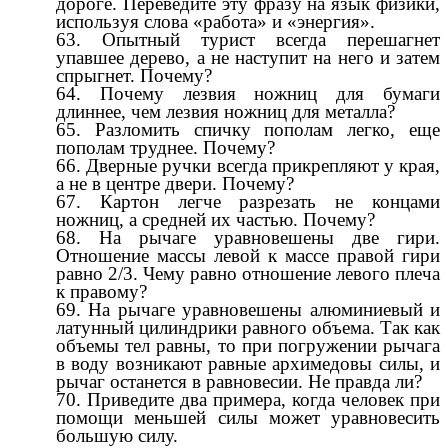
дороге. Переведите эту фразу на язык физики,
используя слова «работа» и «энергия».
Опытный турист всегда перешагнет
упавшее дерево, а не наступит на него и затем
спрыгнет. Почему?
Почему лезвия ножниц для бумаги
длиннее, чем лезвия ножниц для металла?
Разломить спичку пополам легко, еще
пополам труднее. Почему?
Дверные ручки всегда прикрепляют у края,
а не в центре двери. Почему?
Картон легче разрезать не концами
ножниц, а средней их частью. Почему?
На рычаге уравновешены две гири.
Отношение массы левой к массе правой гири
равно 2/3. Чему равно отношение левого плеча
к правому?
На рычаге уравновешены алюминиевый и
латунный цилиндрики равного объема. Так как
объемы тел равны, то при погружении рычага
в воду возникают равные архимедовы силы, и
рычаг останется в равновесии. Не правда ли?
Приведите два примера, когда человек при
помощи меньшей силы может уравновесить
большую силу.