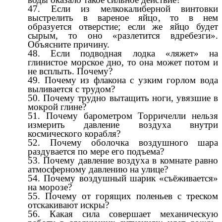
Если из мелкокалиберной винтовки
выстрелить в вареное яйцо, то в нем
образуется отверстие; если же яйцо будет
сырым, то оно «разлетится вдребезги».
Объясните причину.
Если подводная лодка «ляжет» на
глинистое морское дно, то она может потом и
не всплыть. Почему?
Почему из флакона с узким горлом вода
выливается с трудом?
Почему трудно вытащить ноги, увязшие в
мокрой глине?
Почему барометром Торричелли нельзя
измерить давление воздуха внутри
космического корабля?
Почему оболочка воздушного шара
раздувается по мере его подъема?
Почему давление воздуха в комнате равно
атмосферному давлению на улице?
Почему воздушный шарик «съёживается»
на морозе?
Почему от горящих поленьев с треском
отскакивают искры?
Какая сила совершает механическую