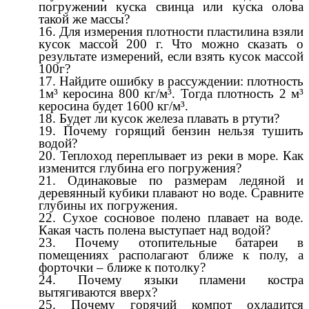
погружении куска свинца или куска олова
такой же массы?
Для измерения плотности пластилина взяли
кусок массой 200 г. Что можно сказать о
результате измерений, если взять кусок массой
100г?
Найдите ошибку в рассуждении: плотность
1м³ керосина 800 кг/м³. Тогда плотность 2 м³
керосина будет 1600 кг/м³.
Будет ли кусок железа плавать в ртути?
Почему горящий бензин нельзя тушить
водой?
Теплоход переплывает из реки в море. Как
изменится глубина его погружения?
Одинаковые по размерам ледяной и
деревянный кубики плавают но воде. Сравните
глубины их погружения.
Сухое сосновое полено плавает на воде.
Какая часть полена выступает над водой?
Почему отопительные батареи в
помещениях располагают ближе к полу, а
форточки – ближе к потолку?
Почему языки пламени костра
вытягиваются вверх?
Почему горячий компот охладится