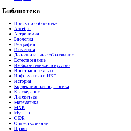
Библиотека
Поиск по библиотеке
Алгебра
Астрономия
Биология
География
Геометрия
Дополнительное образование
Естествознание
Изобразительное искусство
Иностранные языки
Информатика и ИКТ
История
Коррекционная педагогика
Краеведение
Литература
Математика
МХК
Музыка
ОБЖ
Обществознание
Право