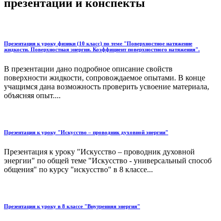
презентации и конспекты
Презентация к уроку физики (10 класс) по теме "Поверхностное натяжение
жидкости. Поверхностная энергия. Коэффициент поверхностного натяжения".
В презентации дано подробное описание свойств
поверхности жидкости, сопровождаемое опытами. В конце
учащимся дана возможность проверить усвоение материала,
объясняя опыт....
Презентация к уроку "Искусство – проводник духовной энергии"
Презентация к уроку "Искусство – проводник духовной
энергии" по общей теме "Искусство - универсальный способ
общения" по курсу "искусство" в 8 классе...
Презентация к уроку в 8 классе "Внутренняя энергия"