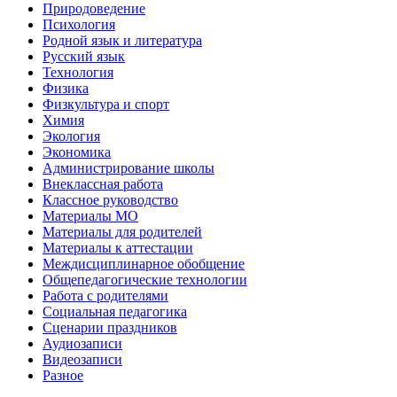
Природоведение
Психология
Родной язык и литература
Русский язык
Технология
Физика
Физкультура и спорт
Химия
Экология
Экономика
Администрирование школы
Внеклассная работа
Классное руководство
Материалы МО
Материалы для родителей
Материалы к аттестации
Междисциплинарное обобщение
Общепедагогические технологии
Работа с родителями
Социальная педагогика
Сценарии праздников
Аудиозаписи
Видеозаписи
Разное