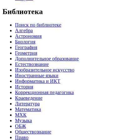
Библиотека
Поиск по библиотеке
Алгебра
Астрономия
Биология
География
Геометрия
Дополнительное образование
Естествознание
Изобразительное искусство
Иностранные языки
Информатика и ИКТ
История
Коррекционная педагогика
Краеведение
Литература
Математика
МХК
Музыка
ОБЖ
Обществознание
Право