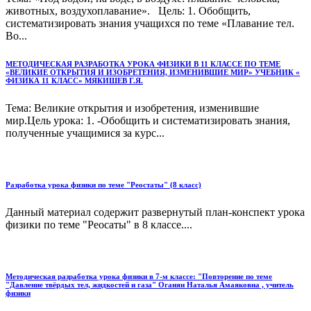
животных, воздухоплавание». Цель: 1. Обобщить,
систематизировать знания учащихся по теме «Плавание тел.
Во...
МЕТОДИЧЕСКАЯ РАЗРАБОТКА УРОКА ФИЗИКИ В 11 КЛАССЕ ПО ТЕМЕ
«ВЕЛИКИЕ ОТКРЫТИЯ И ИЗОБРЕТЕНИЯ, ИЗМЕНИВШИЕ МИР» УЧЕБНИК «
ФИЗИКА 11 КЛАСС» МЯКИШЕВ Г.Я.
Тема: Великие открытия и изобретения, изменившие
мир.Цель урока: 1. -Обобщить и систематизировать знания,
полученные учащимися за курс...
Разработка урока физики по теме "Реостаты" (8 класс)
Данный материал содержит развернутый план-конспект урока
физики по теме "Реосаты" в 8 классе....
Методическая разработка урока физики в 7-м классе: "Повторение по теме
"Давление твёрдых тел, жидкостей и газа" Оганян Наталья Амаяковна , учитель
физики