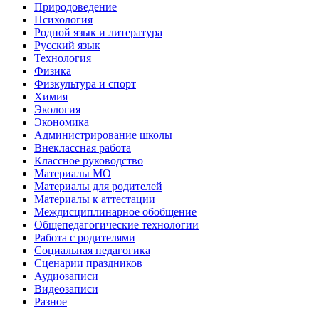
Природоведение
Психология
Родной язык и литература
Русский язык
Технология
Физика
Физкультура и спорт
Химия
Экология
Экономика
Администрирование школы
Внеклассная работа
Классное руководство
Материалы МО
Материалы для родителей
Материалы к аттестации
Междисциплинарное обобщение
Общепедагогические технологии
Работа с родителями
Социальная педагогика
Сценарии праздников
Аудиозаписи
Видеозаписи
Разное