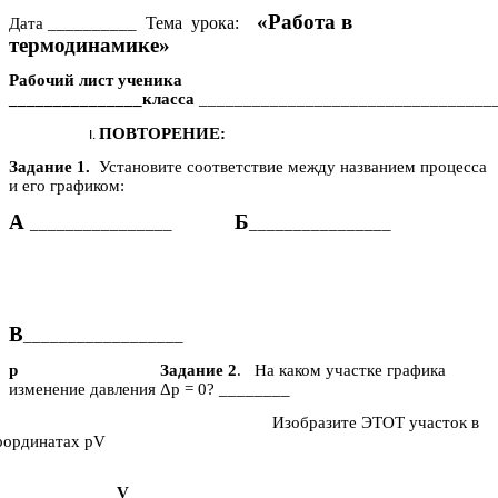
«Работа в
Тема урока:
Дата __________
термодинамике»
Рабочий лист ученика
_______________класса
_________________________________
ПОВТОРЕНИЕ:
Задание 1.
Установите соответствие между названием процесса
и его графиком:
А
Б
________________
________________
В
__________________
р
Задание 2
. На каком участке графика
изменение давления Δр = 0? ________
Изобразите ЭТОТ участок в
оординатах рV
V