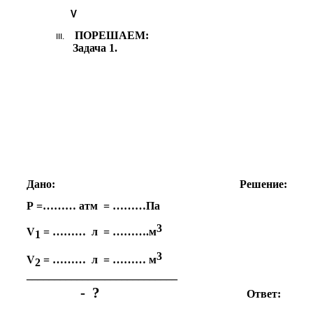
V
ПОРЕШАЕМ:
Задача 1.
Дано: Решение:
Р =……… атм = ………Па
3
V
= ……… л = ……….м
1
3
V
= ……… л = ……… м
2
___________________________
- ?
Ответ: