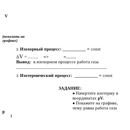
V
(показать на
графике)
Изохорный процесс: __________ =
const
V
Δ
= …….
=>
=…….
Вывод:
в изохорном процессе работа газа
_______________________________________
Изотермический процесс: __________ =
const
ЗАДАНИЕ:
Начертите изотерму в
координатах
pV.
Покажите на графике,
чему равна работа газа
p
1