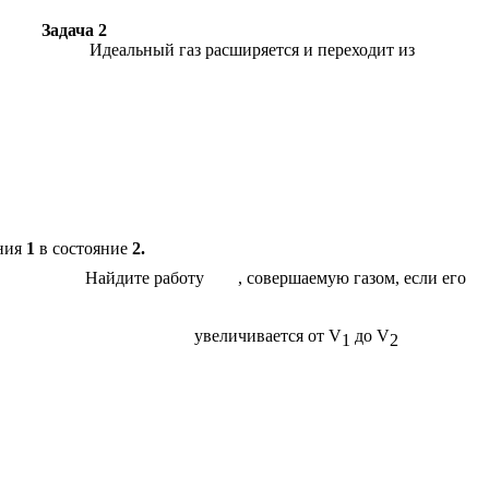
Задача 2
Идеальный газ расширяется и переходит из
яния
1
в состояние
2.
Найдите работу
, совершаемую газом, если его
ем
увеличивается от V
до V
1
2