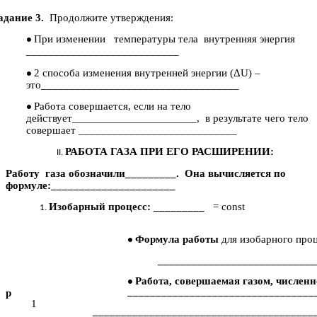
адание 3.
Продолжите утверждения:
При изменении температуры тела внутренняя энергия
___________________________
2 способа изменения внутренней энергии (ΔU) –
это___________________________________
Работа совершается, если на тело
действует______________________, в результате чего тело
совершает ____________________________
РАБОТА ГАЗА ПРИ ЕГО РАСШИРЕНИИ:
Работу газа обозначили_________. Она вычисляется по
формуле:______________________
Изобарный процесс: _________
= const
Формула работы
для изобарного про
____________________________
Работа, совершаемая газом, численн
_________________________________
p
1
_______________________________________