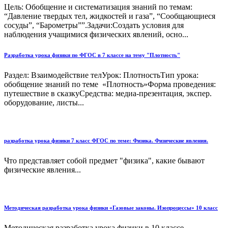
Цель: Обобщение и систематизация знаний по темам:
“Давление твердых тел, жидкостей и газа”, “Сообщающиеся
сосуды”, “Барометры””.Задачи:Создать условия для
наблюдения учащимися физических явлений, осно...
Разработка урока физики по ФГОС в 7 классе на тему "Плотность"
Раздел: Взаимодействие телУрок: ПлотностьТип урока:
обобщение знаний по теме «Плотность»Форма проведения:
путешествие в сказкуСредства: медиа-презентация, экспер.
оборудование, листы...
разработка урока физики 7 класс ФГОС по теме: Физика. Физические явления.
Что представляет собой предмет "физика", какие бывают
физические явления...
Методическая разработка урока физики «Газовые законы. Изопроцессы» 10 класс
Методическая разработка урока физики в 10 классе...