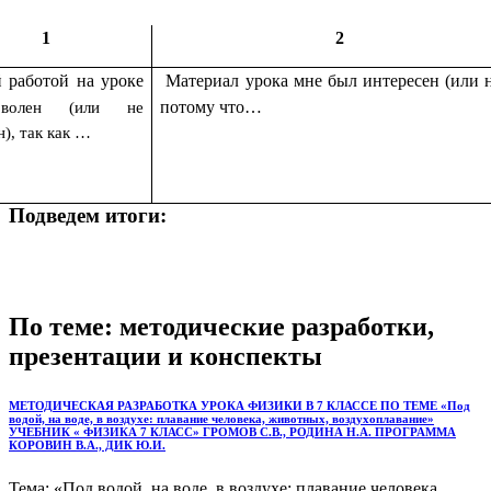
1
2
 работой на уроке
Материал урока мне был интересен (или н
потому что…
оволен (или не
н), так как …
Подведем итоги:
По теме: методические разработки,
презентации и конспекты
МЕТОДИЧЕСКАЯ РАЗРАБОТКА УРОКА ФИЗИКИ В 7 КЛАССЕ ПО ТЕМЕ «Под
водой, на воде, в воздухе: плавание человека, животных, воздухоплавание»
УЧЕБНИК « ФИЗИКА 7 КЛАСС» ГРОМОВ С.В., РОДИНА Н.А. ПРОГРАММА
КОРОВИН В.А., ДИК Ю.И.
Тема: «Под водой, на воде, в воздухе: плавание человека,