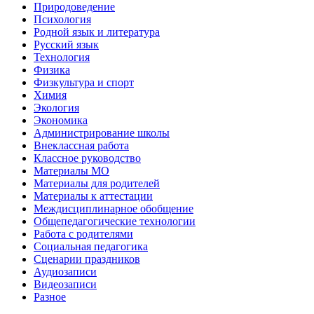
Природоведение
Психология
Родной язык и литература
Русский язык
Технология
Физика
Физкультура и спорт
Химия
Экология
Экономика
Администрирование школы
Внеклассная работа
Классное руководство
Материалы МО
Материалы для родителей
Материалы к аттестации
Междисциплинарное обобщение
Общепедагогические технологии
Работа с родителями
Социальная педагогика
Сценарии праздников
Аудиозаписи
Видеозаписи
Разное