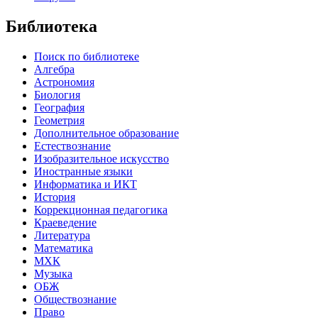
Библиотека
Поиск по библиотеке
Алгебра
Астрономия
Биология
География
Геометрия
Дополнительное образование
Естествознание
Изобразительное искусство
Иностранные языки
Информатика и ИКТ
История
Коррекционная педагогика
Краеведение
Литература
Математика
МХК
Музыка
ОБЖ
Обществознание
Право