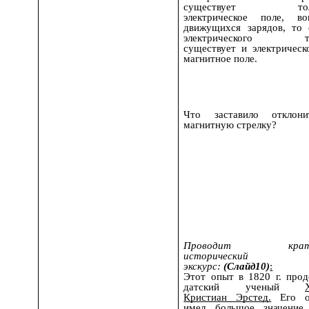
существует тол
электрическое поле, во
движущихся зарядов, то 
электрического то
существует и электрическ
магнитное поле.
Что заставило отклони
магнитную стрелку?
Проводит крат
исторический
экскурс:
(Слайд10)
:
Этот опыт в 1820 г. прод
датский ученый
Кристиан Эрстед.
Его о
имел большое значение