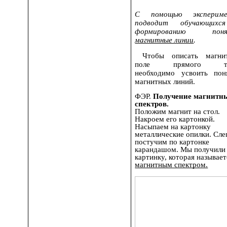
С помощью экспериме
подводит обучающихс
формированию поня
магнитные линии
.
Чтобы описать магнит
поле прямого то
необходимо усвоить пон
магнитных линий.
ФЭР.
Получение магнитн
спектров.
Положим магнит на стол.
Накроем его картонкой.
Насыпаем на картонку
металлические опилки. Сле
постучим по картонке
карандашом. Мы получили
картинку, которая называет
магнитным спектром.