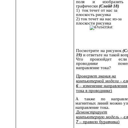
поля и изобразить
графически
(Слайд 18)
1) ток течет от нас за
плоскость рисунка
2) ток течет на нас из-за
плоскости рисунка
Посмотрите на рисунок
(С
19)
и ответьте на такой воп
Что произойдет есл
проводнике помен
направление тока?
Проверяет знания на
компьютерной модели
–
сл
6
– изменение направления
тока в проводнике)
А также по направле
магнитных линий можно уз
направление тока.
Демонстрирует
компьютерную модель
–
с
7
– правило буравчика)