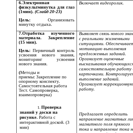
6.Электронная
Включает видеоролик.
физкультминутка для глаз
(1мин).
(Слайд 20-23)
Цель:
Организовать
минутку отдыха.
7.Отработка изученного
Выявляет связь нового зна
материала. Закрепление
с реальными жизненными
(15 мин).
ситуациями. Обеспечивае
мотивацию выполнения
Цель:
Первичный контроль
предложенных заданий.
усвоения нового знания,
Организует оценочные
мониторинг усвоения
высказывания обучающихся
нового знания.
самостоятельную работу 
(
Методы и
карточками. Контролируе
приемы:
Закрепление по
выполнение заданий.
опорному конспекту.
Организует коррекционну
Самостоятельная работа
работу.
Тест. Самопроверка,
взаимопроверка)
Проверка
знаний у доски на
Предлагает определить
рисунке.
Работа с
направление магнитных ли
интерактивной доской. (3
магнитного поля прямого
мин)
тока и направление тока 