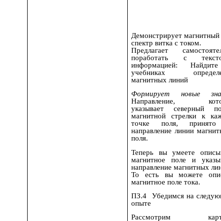
Демонстрирует магнитный
спектр витка с током.
Предлагает самостояте
поработать с тексто
информацией: Найдит
учебниках определе
магнитных линий
Формирует новые зна
Направление, кото
указывает северный п
магнитной стрелки к ка
точке поля, принято
направление линии магнит
поля.
Теперь вы умеете описы
магнитное поле и указы
направление магнитных ли
То есть вы можете опи
магнитное поле тока.
ПЗ.4 Убедимся на следу
опыте
Рассмотрим карт