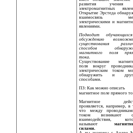
развития учения
электромагнитных явлен
Открытие Эрстеда обнару
взаимосвязь ме
электрическими и магнит
явлениями.
Подводит обучающихс
обсуждению возможно
существования различ
способов обнаруже
магнитного поля прям
тока.
Существование магнит
поля вокруг проводни
электрическим током м
обнаружить и друг
способами.
ПЗ: Как можно описать
магнитное поле прямого то
Магнитное дейст
проявляется, например, в 
что между проводника
током возникают с
взаимодействия, кото
называют
магнит
силами.
А вы знакомы с Андре 