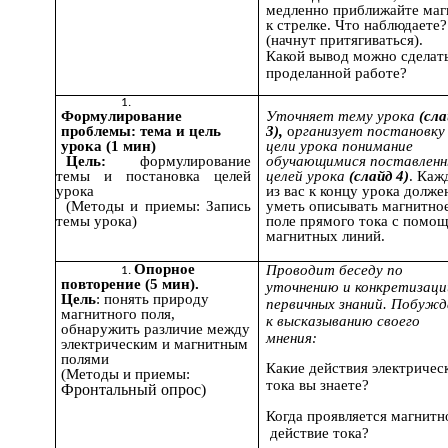
медленно приближайте маг
к стрелке. Что наблюдаете?
(начнут притягиваться).
Какой вывод можно сделат
проделанной работе?
Формулирование
Уточняет тему урока
(сл
проблемы: тема и цель
3),
о
рганизует постановку
урока (1 мин)
цели
урока понимание
Цель:
формулирование
обучающимися поставлен
темы и постановка целей
целей урока
(слайд 4)
. Каж
урока
из вас к концу урока долже
(Методы и приемы: Запись
уметь описывать магнитно
темы урока)
поле прямого тока с помо
магнитных линий.
Опорное
Проводит беседу по
повторение (5 мин).
уточнению и конкретизаци
Цель
: понять природу
первичных знаний. Побуж
магнитного поля,
к высказыванию своего
обнаружить различие между
мнения:
электрическим и магнитным
полями
Какие действия электричес
(Методы и приемы:
тока вы знаете?
Фронтальный опрос)
Когда проявляется магнитн
действие тока?