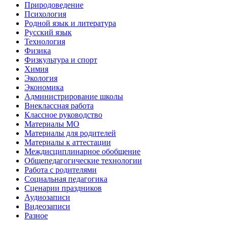
Природоведение
Психология
Родной язык и литература
Русский язык
Технология
Физика
Физкультура и спорт
Химия
Экология
Экономика
Администрирование школы
Внеклассная работа
Классное руководство
Материалы МО
Материалы для родителей
Материалы к аттестации
Междисциплинарное обобщение
Общепедагогические технологии
Работа с родителями
Социальная педагогика
Сценарии праздников
Аудиозаписи
Видеозаписи
Разное