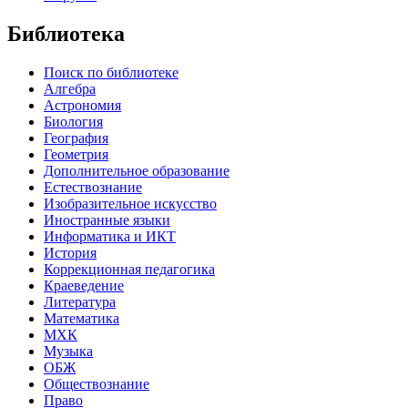
Библиотека
Поиск по библиотеке
Алгебра
Астрономия
Биология
География
Геометрия
Дополнительное образование
Естествознание
Изобразительное искусство
Иностранные языки
Информатика и ИКТ
История
Коррекционная педагогика
Краеведение
Литература
Математика
МХК
Музыка
ОБЖ
Обществознание
Право