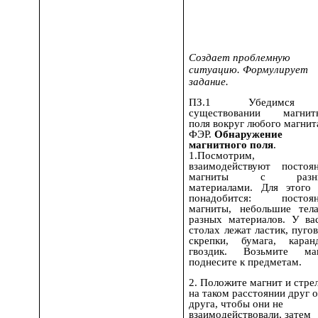
Создает проблемную
ситуацию. Формулирует
задание.
ПЗ.1 Убедимся
существовании магнит
поля вокруг любого магнит
ФЭР.
Обнаружение
магнитного поля
1.Посмотрим, 
взаимодействуют постоя
магниты с разн
материалами. Для этого
понадобится: постоян
магниты, небольшие тел
разных материалов. У ва
столах лежат ластик, пугов
скрепки, бумага, каран
гвоздик. Возьмите ма
поднесите к предметам.
2. Положите магнит и стре
на таком расстоянии друг 
друга, чтобы они не
взаимодействовали, затем