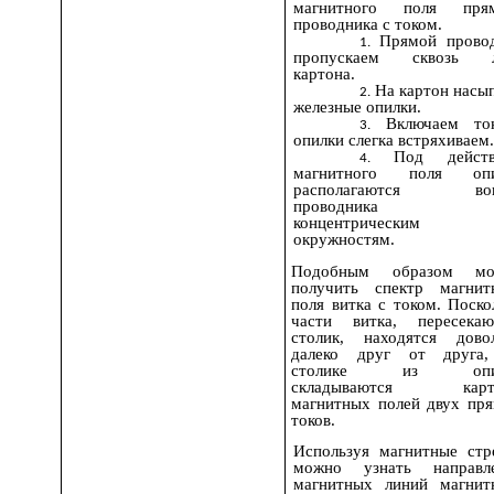
магнитного поля прям
проводника с током.
Прямой прово
пропускаем сквозь л
картона.
На картон насы
железные опилки.
Включаем т
опилки слегка встряхиваем
Под действ
магнитного поля опи
располагаются вок
проводника 
концентрическим
окружностям.
Подобным образом мо
получить спектр магнит
поля витка с током. Поско
части витка, пересека
столик, находятся дово
далеко друг от друга
столике из опи
складываются карт
магнитных полей двух пр
токов.
Используя магнитные стр
можно узнать направл
магнитных линий магнит