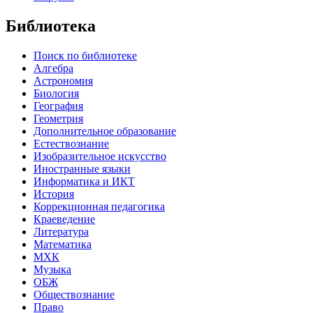
Библиотека
Поиск по библиотеке
Алгебра
Астрономия
Биология
География
Геометрия
Дополнительное образование
Естествознание
Изобразительное искусство
Иностранные языки
Информатика и ИКТ
История
Коррекционная педагогика
Краеведение
Литература
Математика
МХК
Музыка
ОБЖ
Обществознание
Право