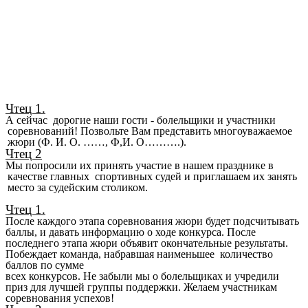
Чтец 1.
А сейчас д
орогие наши гости - болельщики и участники
соревнований! Позвольте Вам представить многоуважаемое
жюри (Ф. И. О. ……, Ф,И. О……….).
Чтец 2
Мы попросили их принять участие в нашем празднике в
качестве главных спортивных судей и приглашаем их занять
место за судейским столиком.
Чтец 1.
После каждого этапа соревнования жюри будет подсчитывать
баллы, и давать информацию о ходе конкурса. После
последнего этапа жюри объявит окончательные результаты.
Побеждает команда, набравшая наименьшее количество
баллов по сумме
всех конкурсов. Не забыли мы о болельщиках и учредили
приз для лучшей группы поддержки. Желаем участникам
соревнования успехов!