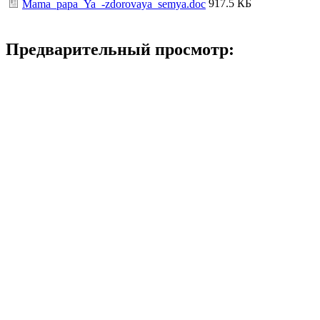
917.5 КБ
Mama_papa_Ya_-zdorovaya_semya.doc
Предварительный просмотр: