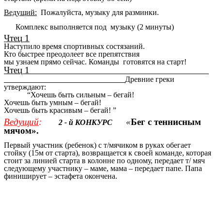
Ведущий:
Пожалуйста, музыку для разминки.
Комплекс выполняется под музыку (2 минуты)
Чтец 1
Наступило время спортивных состязаний.
Кто быстрее преодолеет все препятствия
мы узнаем прямо сейчас. Команды готовятся на старт!
Чтец 1
Древние греки
утверждают:
“Хочешь быть сильным – бегай!
Хочешь быть умным – бегай!
Хочешь быть красивым – бегай! ”
Ведущий
:
«
Бег с теннисным
2 - й КОНКУРС
мячом».
Первый участник (ребенок) с т/мячиком в руках обегает
стойку (15м от старта), возвращается к своей команде, которая
стоит за линией старта в колонне по одному, передает т/ мяч
следующему участнику – маме, мама – передает папе. Папа
финиширует – эстафета окончена.