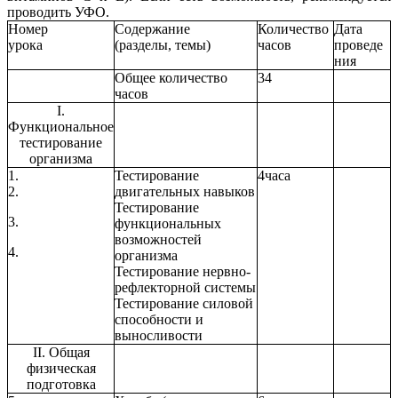
проводить УФО.
Номер
Содержание
Количество
Дата
урока
(разделы, темы)
часов
проведе
ния
Общее количество
34
часов
I.
Функциональное
тестирование
организма
1.
Тестирование
4часа
2.
двигательных навыков
Тестирование
3.
функциональных
возможностей
4.
организма
Тестирование нервно-
рефлекторной системы
Тестирование силовой
способности и
выносливости
II. Общая
физическая
подготовка