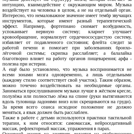
интуицию, взаимодействие с окружающим миром. Музыка
воздействует на человека в целом, а не на отдельный орган.
Интересно, что немаловажное значение имеет тембр звучащих
инструментов, которые имеют разный терапевтический
эффект. Например, фортепиано снимает возбудимость,
успокаивает нервную систему; кларнет улучшает
кровообращение, нормализует сердечнососудистую систему,
избавляет от подавленного состояния; флейта следит за
работой печени и помогает при заболеваниях бронхо-
лёгочной системы; скрипка расслабляет; а балалайка
благотворно влияет на работу органов пищеварения; арфа -
полезна при истерии.
А ещё было установлено, что музыка воспринимается не
всеми зонами мозга одновременно, а лишь отдельными
(каждому стилю соответствует свой участок). Таким образом,
можно точечно воздействовать на необходимые органы.
Заниматься прослушиванием музыки лучше в жёстком кресле,
полулёжа или полностью лёжа на спине (руки вытягиваются
вдоль туловища ладонями вниз или скрещиваются на груди).
За время всего сеанса исходное положение не должно
меняться, а язык должен быть расслаблен.
Также в работе с детьми используются практики тактильной
терапии, к ним относятся: самомассаж, нейроседативный
массаж, рефлекторный массаж, упражнения в парах.
Основной акцент на занятиях делается на стабилизацию