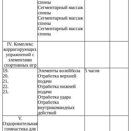
спины
Сегментарный массаж
спины
Сегментарный массаж
спины
Сегментарный массаж
спины
IV. Комплекс
корригирующих
упражнений с
элементами
спортивных игр
19.
Элементы волейбола
5 часов
20.
Отработка верхней
21.
подачи
22.
Отработка нижней
23.
подачи
Отработка удара
Отработка
внутрикомандных
действий
V.
Оздоровительная
гимнастика для