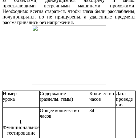
за объектами, движущимися навстречу и мимо:
проезжающими встречными машинами, прохожими.
Необходимо всегда стараться, чтобы глаза были расслаблены,
полуприкрыты, но не прищурены, а удаленные предметы
рассматривались без напряжения.
Номер
Содержание
Количество
Дата
урока
(разделы, темы)
часов
проведе
ния
Общее количество
34
часов
I.
Функциональное
тестирование