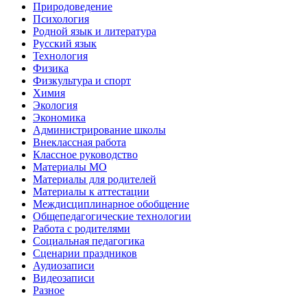
Природоведение
Психология
Родной язык и литература
Русский язык
Технология
Физика
Физкультура и спорт
Химия
Экология
Экономика
Администрирование школы
Внеклассная работа
Классное руководство
Материалы МО
Материалы для родителей
Материалы к аттестации
Междисциплинарное обобщение
Общепедагогические технологии
Работа с родителями
Социальная педагогика
Сценарии праздников
Аудиозаписи
Видеозаписи
Разное