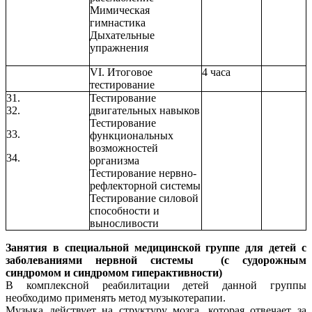
Мимическая
гимнастика
Дыхательные
упражнения
VI. Итоговое
4 часа
тестирование
31.
Тестирование
32.
двигательных навыков
Тестирование
33.
функциональных
возможностей
34.
организма
Тестирование нервно-
рефлекторной системы
Тестирование силовой
способности и
выносливости
Занятия в специальной медицинской группе для детей с
заболеваниями нервной системы (с судорожным
синдромом и синдромом гиперактивности)
В комплексной реабилитации детей данной группы
необходимо применять метод музыкотерапии.
Музыка действует на структуру мозга, которая отвечает за