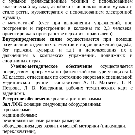
с музыкой
(релаксационные техники с использованием
классической музыки, аэробика с использованием музыки в
стиле регги, музыкотерапия с использованием электронной
музыки).
с математикой
(счет при выполнении упражнений, при
построении и перестроении в колонны по 2,3 человека,
ориентировка в пространстве верх-низ –право -лево).
Внутрипредметные связи
осуществляется при помощи
разучивания отдельных элементов и видов движений (ходьба,
бег, прыжки, кувырки и т.д.) и использования их в
дальнейшем в комплексах упражнений, подвижных и
спортивных играх.
Учебно-методическое обеспечение
осуществляется
посредством программы по физической культуре учащихся I-
XI классов, отнесенных по состоянию здоровья к специальной
медицинской группе составители А. П. Матвеев, Т. В.
Петрова, Л. В. Каверкина, рабочих тематических карт с
заданиями.
Ресурсное обеспечение
реализации программы
Зал ЛФК
оснащен следующим оборудованием
:
тренажерами
медицинболами;
резиновыми мячами разных размеров;
оборудованием для развития мелкой моторики (пирамидки,
переключатели),