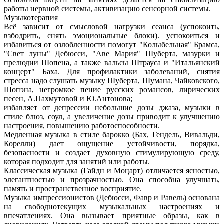
работы нервной системы, активизацию сенсорной системы.
Музыкотерапия
Всё зависит от смысловой нагрузки сеанса (успокоить,
взбодрить, снять эмоциональные блоки). успокоиться и
избавиться от озлобленности помогут "Колыбельная" Брамса,
"Свет луны" Дебюсси, "Аве Мария" Шуберта, мазурки и
прелюдии Шопена, а также вальсы Штрауса и "Итальянский
концерт" Баха. Для профилактики заболеваний, снятия
стресса надо слушать музыку Шуберта, Шумана, Чайковского,
Шопэна, негромкое пение русских романсов, лирических
песен, А.Пахмутовой и Ю.Антонова;
избавляет от депрессии небольшие дозы джаза, музыки в
стиле блюз, соул, а увеличение дозы приводит к улучшению
настроения, повышению работоспособности.
Медленная музыка в стиле барокко (Бах, Гендель, Вивальди,
Корелли) дает ощущение устойчивости, порядка,
безопасности и создает духовную стимулирующую среду,
которая подходит для занятий или работы.
Классическая музыка (Гайдн и Моцарт) отличается ясностью,
элегантностью и прозрачностью. Она способна улучшать,
память и пространственное восприятие.
Музыка импрессионистов (Дебюсси, Фавр и Равель) основана
на свободнотекущих музыкальных настроениях и
впечатлениях. Она вызывает приятные образы, как в