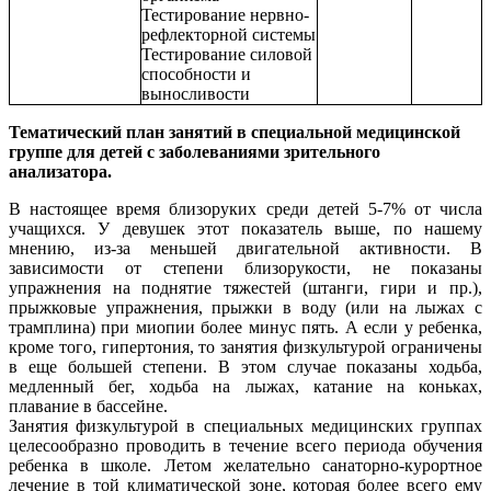
Тестирование нервно-
рефлекторной системы
Тестирование силовой
способности и
выносливости
Тематический план занятий в специальной медицинской
группе для детей с заболеваниями зрительного
анализатора.
В настоящее время близоруких среди детей 5-7% от числа
учащихся. У девушек этот показатель выше, по нашему
мнению, из-за меньшей двигательной активности. В
зависимости от степени близорукости, не показаны
упражнения на поднятие тяжестей (штанги, гири и пр.),
прыжковые упражнения, прыжки в воду (или на лыжах с
трамплина) при миопии более минус пять. А если у ребенка,
кроме того, гипертония, то занятия физкультурой ограничены
в еще большей степени. В этом случае показаны ходьба,
медленный бег, ходьба на лыжах, катание на коньках,
плавание в бассейне.
Занятия физкультурой в специальных медицинских группах
целесообразно проводить в течение всего периода обучения
ребенка в школе. Летом желательно санаторно-курортное
лечение в той климатической зоне, которая более всего ему