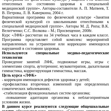
отнесенных по состоянию здоровья к специальной
медицинской группе». Авторы-составители А. П. Матвеев, Т.
В. Петрова, Л. В. Каверкина, 2004 г.
Вариативная программа по физической культуре «Занятия
физической культурой со школьниками отнесёнными к
специальной медицинской группе». Авторы М. Д. Рипа; В.К.
Велитченко; С.С. Волкова – М.; Просвещение, 2008г.
Курс «ЛФК» рассчитан на 34 учебных часа в каждом классе.
Программа представляет собой комплекс мероприятий
направленных на устранение или коррекцию имеющихся
нарушений в состоянии здоровья.
Используются специальные медико-педагогические
технологии
Проведение занятий ЛФК, подвижные игры, игры с
элементами спорта, аутотренинг, музыкотерапия, дыхательная
гимнастика, корригирующая гимнастика, массаж.
Цель курса «ЛФК»
- коррекция имеющихся дефектов здоровья у детей;
-профилактика вторичных изменений при определенных
соматических заболеваниях;
-стабилизация функциональных систем организма;
-повышение адаптации организма к неблагоприятным
условиям жизни.
В данном курсе реализуются следующие общешкольные
задачи
образовательного процесса «Создание оптимальных