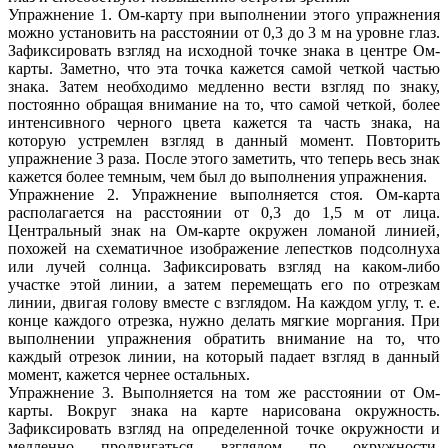
Упражнение 1. Ом-карту при выполнении этого упражнения
можно установить на расстоянии от 0,3 до 3 м на уровне глаз.
Зафиксировать взгляд на исходной точке знака в центре Ом-
карты. Заметно, что эта точка кажется самой четкой частью
знака. Затем необходимо медленно вести взгляд по знаку,
постоянно обращая внимание на то, что самой четкой, более
интенсивного черного цвета кажется та часть знака, на
которую устремлен взгляд в данный момент. Повторить
упражнение 3 раза. После этого заметить, что теперь весь знак
кажется более темным, чем был до выполнения упражнения.
Упражнение 2. Упражнение выполняется стоя. Ом-карта
располагается на расстоянии от 0,3 до 1,5 м от лица.
Центральный знак на Ом-карте окружен ломаной линией,
похожей на схематичное изображение лепестков подсолнуха
или лучей солнца. Зафиксировать взгляд на каком-либо
участке этой линии, а затем перемещать его по отрезкам
линии, двигая голову вместе с взглядом. На каждом углу, т. е.
конце каждого отрезка, нужно делать мягкие моргания. При
выполнении упражнения обратить внимание на то, что
каждый отрезок линии, на который падает взгляд в данный
момент, кажется чернее остальных.
Упражнение 3. Выполняется на том же расстоянии от Ом-
карты. Вокруг знака на карте нарисована окружность.
Зафиксировать взгляд на определенной точке окружности и
медленно продвигаться взглядом по окружности,