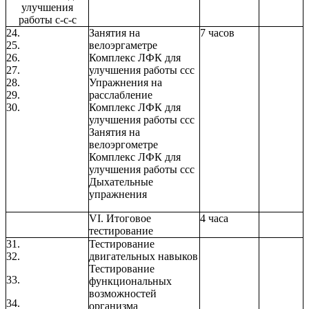
улучшения
работы с-с-с
24.
Занятия на
7 часов
25.
велоэргаметре
26.
Комплекс ЛФК для
27.
улучшения работы ссс
28.
Упражнения на
29.
расслабление
30.
Комплекс ЛФК для
улучшения работы ссс
Занятия на
велоэргометре
Комплекс ЛФК для
улучшения работы ссс
Дыхательные
упражнения
VI. Итоговое
4 часа
тестирование
31.
Тестирование
32.
двигательных навыков
Тестирование
33.
функциональных
возможностей
34.
организма