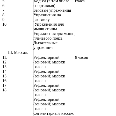
5.
Ходьба (в том числе
6часа
6.
спортивная)
7.
Беговые упражнения
8.
Упражнения на
9.
растяжку
10.
Упражнения для
мышц спины
Упражнения для мышц
плечевого пояса
Дыхательные
упражнния
III. Массаж
11.
Рефлекторный
8 часов
12.
(зоновый) массаж
13.
головы
14.
Рефлекторный
15.
(зоновый) массаж
16.
головы
17.
Рефлекторный
18.
(зоновый) массаж
головы
Рефлекторный
(зоновый) массаж
головы
Сегментарный массаж