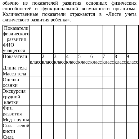
обычно из показателей развития основных физических
способностей и функциональной возможности организма.
Количественные показатели отражаются в «Листе учета
физического развития ребенка».
Показатели
физического
развития
ФИО
учащегося
Показатели
1
2
3
4
5
6
7
8
9
класс
класс
класс
класс
класс
класс
класс
класс
класс
Длина тела
Масса тела
Оценка
осанки
Экскурсия
грудной
клетки
Физ.
развития
Мед. группа
Сила левой
кисти
Сила