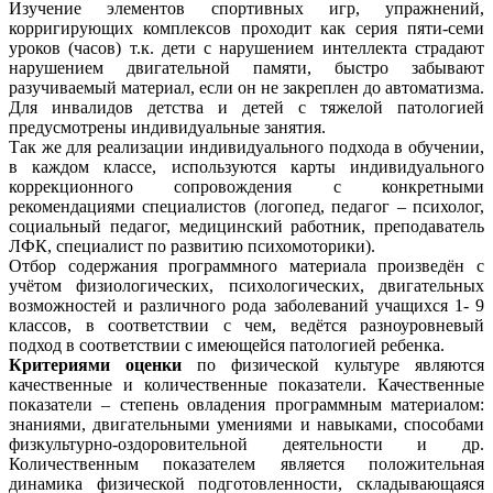
Изучение элементов спортивных игр, упражнений,
корригирующих комплексов проходит как серия пяти-семи
уроков (часов) т.к. дети с нарушением интеллекта страдают
нарушением двигательной памяти, быстро забывают
разучиваемый материал, если он не закреплен до автоматизма.
Для инвалидов детства и детей с тяжелой патологией
предусмотрены индивидуальные занятия.
Так же для реализации индивидуального подхода в обучении,
в каждом классе, используются карты индивидуального
коррекционного сопровождения с конкретными
рекомендациями специалистов (логопед, педагог – психолог,
социальный педагог, медицинский работник, преподаватель
ЛФК, специалист по развитию психомоторики).
Отбор содержания программного материала произведён с
учётом физиологических, психологических, двигательных
возможностей и различного рода заболеваний учащихся 1- 9
классов, в соответствии с чем, ведётся разноуровневый
подход в соответствии с имеющейся патологией ребенка.
Критериями оценки
по физической культуре являются
качественные и количественные показатели. Качественные
показатели – степень овладения программным материалом:
знаниями, двигательными умениями и навыками, способами
физкультурно-оздоровительной деятельности и др.
Количественным показателем является положительная
динамика физической подготовленности, складывающаяся