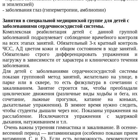
и эпилепсией)
- заболевания глаз (гиперметропии, амблиопии)
Занятия в специальной медицинской группе для детей с
заболеваниями сердечнососудистой системы.
Комплексная реабилитация детей с данной группой
заболеваний подразумевает соблюдение врачебного контроля
на всех этапах занятий. Обязательный 3-х кратный контроль
ЧСС, АД цветом кожи и общим состоянием в ходе занятий.
Обязательно строго дифференцировать упражнения и
нагрузку в зависимости от характера и клинического течения
заболевания.
Для детей с заболеваниями сердечнососудистой системы
показан групповой метод занятий, желательно на улице, в
парке или в сквере, то есть физкультура в сочетании с
закаливанием. Занятие строится так, чтобы преобладали
циклические движения (различные виды ходьбы и бега, их
сочетание, лыжные прогулки, катание на коньках,
дыхательные упражнения). В зимнее время нужно следить,
чтобы студенты дышали через нос. Показаны упражнения на
расслабление. Исключаются упражнения с задержкой
дыхания, натуживанием и т.п.
Очень важны утренняя гимнастика и закаливание. В осенне-
весенний период — витаминизация (особенно показан прием
витаминов С и Е). Если есть возможность, рекомендуется