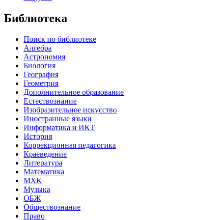
Библиотека
Поиск по библиотеке
Алгебра
Астрономия
Биология
География
Геометрия
Дополнительное образование
Естествознание
Изобразительное искусство
Иностранные языки
Информатика и ИКТ
История
Коррекционная педагогика
Краеведение
Литература
Математика
МХК
Музыка
ОБЖ
Обществознание
Право