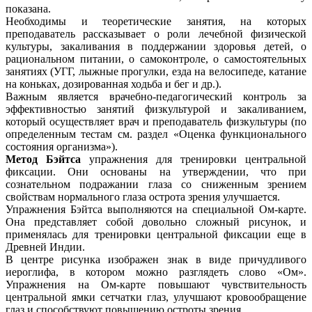
показана.
Необходимы и теоретические занятия, на которых
преподаватель рассказывает о роли лечебной физической
культуры, закаливания в поддержании здоровья детей, о
рациональном питании, о самоконтроле, о самостоятельных
занятиях (УГГ, лыжные прогулки, езда на велосипеде, катание
на коньках, дозированная ходьба и бег и др.).
Важным является врачебно-педагогический контроль за
эффективностью занятий физкультурой и закаливанием,
который осуществляет врач и преподаватель физкультуры (по
определенным тестам см. раздел «Оценка функционального
состояния организма»).
Метод Бэйтса
упражнения для тренировки центральной
фиксации. Они основаны на утверждении, что при
сознательном подражании глаза со сниженным зрением
свойствам нормального глаза острота зрения улучшается.
Упражнения Бэйтса выполняются на специальной Ом-карте.
Она представляет собой довольно сложный рисунок, и
применялась для тренировки центральной фиксации еще в
Древней Индии.
В центре рисунка изображен знак в виде причудливого
иероглифа, в котором можно разглядеть слово «Ом».
Упражнения на Ом-карте повышают чувствительность
центральной ямки сетчатки глаз, улучшают кровообращение
глаз и способствуют повышению остроты зрения.