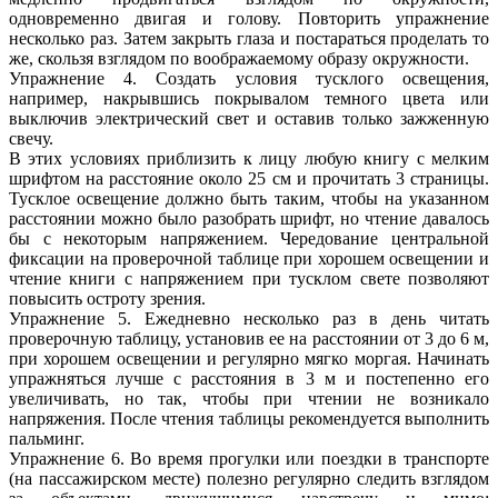
одновременно двигая и голову. Повторить упражнение
несколько раз. Затем закрыть глаза и постараться проделать то
же, скользя взглядом по воображаемому образу окружности.
Упражнение 4. Создать условия тусклого освещения,
например, накрывшись покрывалом темного цвета или
выключив электрический свет и оставив только зажженную
свечу.
В этих условиях приблизить к лицу любую книгу с мелким
шрифтом на расстояние около 25 см и прочитать 3 страницы.
Тусклое освещение должно быть таким, чтобы на указанном
расстоянии можно было разобрать шрифт, но чтение давалось
бы с некоторым напряжением. Чередование центральной
фиксации на проверочной таблице при хорошем освещении и
чтение книги с напряжением при тусклом свете позволяют
повысить остроту зрения.
Упражнение 5. Ежедневно несколько раз в день читать
проверочную таблицу, установив ее на расстоянии от 3 до 6 м,
при хорошем освещении и регулярно мягко моргая. Начинать
упражняться лучше с расстояния в 3 м и постепенно его
увеличивать, но так, чтобы при чтении не возникало
напряжения. После чтения таблицы рекомендуется выполнить
пальминг.
Упражнение 6. Во время прогулки или поездки в транспорте
(на пассажирском месте) полезно регулярно следить взглядом