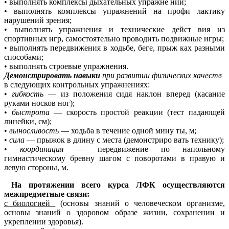
• выполнять комплексы дыхательных упражне ний;
• выполнять комплексы упражнений на профи лактику
нарушений зрения;
• выполнять упражнения и технические дейст вия из
спортивных игр, самостоятельно проводить подвижные игры;
• выполнять передвижения в ходьбе, беге, прыж ках разными
способами;
• выполнять строевые упражнения.
Демонстрировать навыки
при развитии физических качеств
в следующих контрольных упражнениях:
•
гибкость
— из положения сидя наклон вперед (касание
руками носков ног);
•
быстрота
— скорость простой реакции (тест падающей
линейки, см);
•
выносливость
— ходьба в течение одной мину ты, м;
•
сила
— прыжок в длину с места (демонстриро вать технику);
•
координация
— передвижение по напольному
гимнастическому бревну шагом с поворотами в правую и
левую стороны, м.
На протяжении всего курса ЛФК осуществляются
межпредметные связи:
с биологией
(основы знаний о человеческом организме,
основы знаний о здоровом образе жизни, сохранении и
укреплении здоровья).