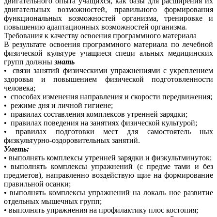
двигательного опыта учащихся, как базы для расширения их
двигательных возможностей, правильного формирования
функциональных возможностей организма, тренировке и
повышению адаптационных возможностей организма.
Требования к качеству освоения программного материала
В результате освоения программного материала по лечебной
физической культуре учащиеся специ альных медицинских
групп должны
знать
• связи занятий физическими упражнениями с укреплением
здоровья и повышением физической подготовленности
человека;
• способах изменения направления и скорости передвижения;
• режиме дня и личной гигиене;
• правилах составления комплексов утренней зарядки;
• правилах поведения на занятиях физической культурой;
• правилах подготовки мест для самостоятель ных
физкультурно-оздоровительных занятий.
Уметь:
• выполнять комплексы утренней зарядки и физкультминуток;
• выполнять комплексы упражнений (с предме тами и без
предметов), направленно воздействую щие на формирование
правильной осанки;
• выполнять комплексы упражнений на локаль ное развитие
отдельных мышечных групп;
• выполнять упражнения на профилактику плос костопия;