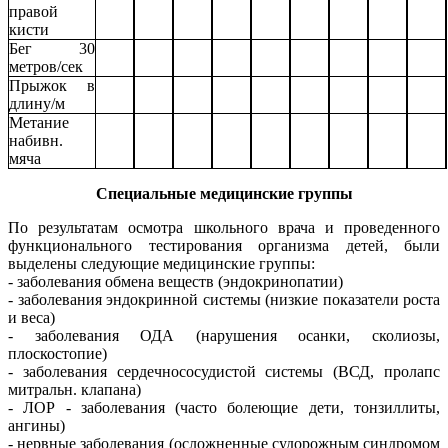
правой
кисти
Бег 30
метров/сек
Прыжок в
длину/м
Метание
набивн.
мяча
Специальные медицинские группы
По результатам осмотра школьного врача и проведенного
функционального тестирования организма детей, были
выделены следующие медицинские группы:
- заболевания обмена веществ (эндокринопатии)
- заболевания эндокринной системы (низкие показатели роста
и веса)
- заболевания ОДА (нарушения осанки, сколиозы,
плоскостопие)
- заболевания сердечнососудистой системы (ВСД, пролапс
митральн. клапана)
- ЛОР - заболевания (часто болеющие дети, тонзиллиты,
ангины)
- нервные заболевания (осложненные судорожным синдромом