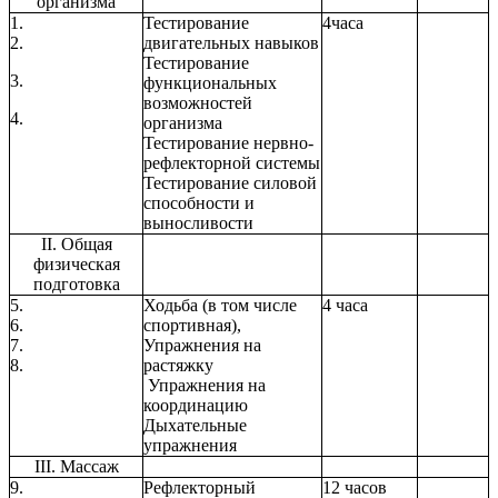
организма
1.
Тестирование
4часа
2.
двигательных навыков
Тестирование
3.
функциональных
возможностей
4.
организма
Тестирование нервно-
рефлекторной системы
Тестирование силовой
способности и
выносливости
II. Общая
физическая
подготовка
5.
Ходьба (в том числе
4 часа
6.
спортивная),
7.
Упражнения на
8.
растяжку
Упражнения на
координацию
Дыхательные
упражнения
III. Массаж
9.
Рефлекторный
12 часов