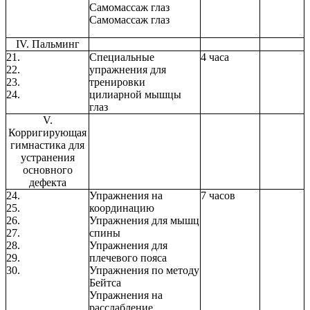
Самомассаж глаз
Самомассаж глаз
IV. Пальминг
21.
Специальные
4 часа
22.
упражнения для
23.
тренировки
24.
цилиарной мышцы
глаз
V.
Корригирующая
гимнастика для
устранения
основного
дефекта
24.
Упражнения на
7 часов
25.
координацию
26.
Упражнения для мышц
27.
спины
28.
Упражнения для
29.
плечевого пояса
30.
Упражнения по методу
Бейтса
Упражнения на
расслабление