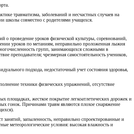
орта.
ктике травматизма, заболеваний и несчастных случаев на
ции школы совместно с родителями учащихся.
й о проведение уроков физической культуры, соревнований,
дении уроков по метаниям, неправильно проложенная лыжня
, многочисленность групп, занимающихся сложными в
ствие преподавателя; чрезмерная самостоятельность учеников,
дуального подхода, недостаточный учет состояния здоровья,
ыполнение техники физических упражнений, отсутствие
ных площадках, жесткое покрытие легкоатлетических дорожек и
жных гонок. Причинами травм являются плохое снаряжение
щихся).
ст занятий, запыленность, неправильно спроектированные и
ятные метеорологические условия: высокая влажность и