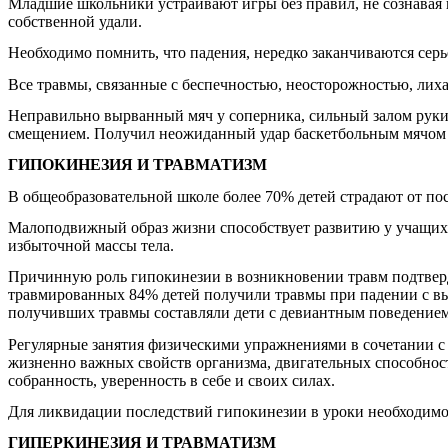
Младшие школьники устраивают игры без правил, не сознавая 
собственной удали.
Необходимо помнить, что падения, нередко заканчиваются се
Все травмы, связанные с беспечностью, неосторожностью, лихач
Неправильно вырванный мяч у соперника, сильный залом руки 
смещением. Получил неожиданный удар баскетбольным мячом п
ГИПОКИНЕЗИЯ И ТРАВМАТИЗМ
В общеобразовательной школе более 70% детей страдают от по
Малоподвижный образ жизни способствует развитию у учащихся
избыточной массы тела.
Причинную роль гипокинезии в возникновении травм подтверди
травмированных 84% детей получили травмы при падении с выс
получивших травмы составляли дети с девиантным поведение
Регулярные занятия физическими упражнениями в сочетании с
жизненно важных свойств организма, двигательных способносте
собранность, уверенность в себе и своих силах.
Для ликвидации последствий гипокинезии в уроки необходимо
ГИПЕРКИНЕЗИЯ И ТРАВМАТИЗМ