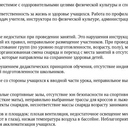
вместимое с оздоровительными целями физической культуры и сп
ветственность за жизнь и здоровье учащихся. Работа по профила
адач учителя, инструктора по физической культуре, администра
недостатки при проведении занятий. Это нарушения инструкци
й их правил, неправильное размещение участников. При прове
ектование групп (по уровню подготовленности, возрасту, полу)
рганизованная смена снаряда и переход с места занятий в отсут
 которые направлены на сохранение здоровья детей.
рушением дидактических принципов обучения, отсутствие индиви
й подготовленности школьников.
 со стороны учащихся к вводной части урока, неправильное в
алые спортивные залы, отсутствие зон безопасности на спортив
жесткие маты), неправильно выбранные трассы для кроссов и лы
кты снарядов, несоответствие массы снаряда возрасту занимаю
ов и площадок: плохая вентиляция, недостаточное освещение ме
 в глаза), низкая температура воздуха в бассейне. Неблагопри
ая акклиматизация учащихся.