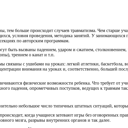
ы, тем больше происходит случаев травматизма. Чем старше уча
ихся, условия проведения, методика занятий. У занимающихся 
секциях по авторским программам.
гут быть вызваны падением, ударом и сжатием, столкновением,
пы), трением о канат и т.п.
ы связаны с ушибами на уроках: легкой атлетики, баскетбола, 
онцентрации внимания на уроках и, соответственно, большей по
еличиваются физические возможности ребенка. Что требует от уч
жного падения, опрометчивых поступков, ведущих к травмам так
внительно небольшое число типичных штатных ситуаций, которы
происходит, когда учащиеся затевают игры без оговоренных пр
овного мозга, разрывы внутренних органов и так далее.