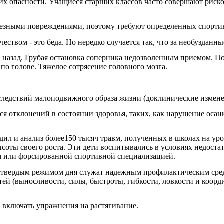
их опасности. Учащиеся старших классов часто совершают риско
рьезными повреждениями, поэтому требуют определенных спорти
еством - это беда. Но нередко случается так, что за необуздан
назад. Грубая остановка соперника недозволенным приемом. Пос
о голове. Тяжелое сотрясение головного мозга.
следствий малоподвижного образа жизни (доклинические измене
 отклонений в состоянии здоровья, таких, как нарушение осан
л и анализ более150 тысяч травм, полученных в школах на урок
оты своего роста. Эти дети воспитывались в условиях недостат
м или форсированной спортивной специализацией.
 твердым режимом дня служат надежным профилактическим сред
й (выносливости, силы, быстроты, гибкости, ловкости и коорди
 включать упражнения на растягивание.