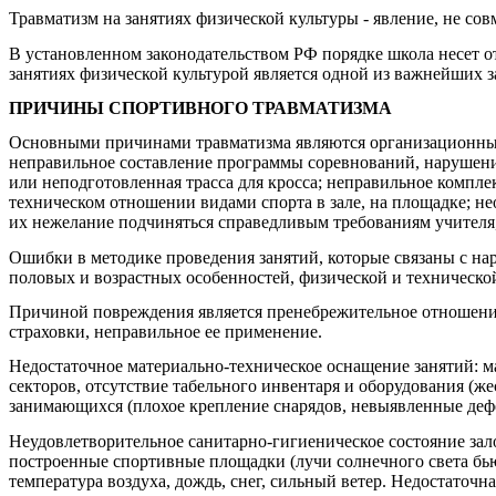
Травматизм на занятиях физической культуры - явление, не со
В установленном законодательством РФ порядке школа несет от
занятиях физической культурой является одной из важнейших з
ПРИЧИНЫ СПОРТИВНОГО ТРАВМАТИЗМА
Основными причинами травматизма являются организационные 
неправильное составление программы соревнований, нарушени
или неподготовленная трасса для кросса; неправильное компл
техническом отношении видами спорта в зале, на площадке; нео
их нежелание подчиняться справедливым требованиям учителя,
Ошибки в методике проведения занятий, которые связаны с на
половых и возрастных особенностей, физической и техническо
Причиной повреждения является пренебрежительное отношение
страховки, неправильное ее применение.
Недостаточное материально-техническое оснащение занятий: м
секторов, отсутствие табельного инвентаря и оборудования (
занимающихся (плохое крепление снарядов, невыявленные дефе
Неудовлетворительное санитарно-гигиеническое состояние зал
построенные спортивные площадки (лучи солнечного света бьют
температура воздуха, дождь, снег, сильный ветер. Недостаточн