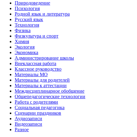
Природоведение
Психология
Родной язык и литература
Русский язык
Технология
Физика
Физкультура и спорт
Химия
Экология
Экономика
Администрирование школы
Внеклассная работа
Классное руководство
Материалы МО
Материалы для родителей
Материалы к аттестации
Междисциплинарное обобщение
Общепедагогические технологии
Работа с родителями
Социальная педагогика
Сценарии праздников
Аудиозаписи
Видеозаписи
Разное