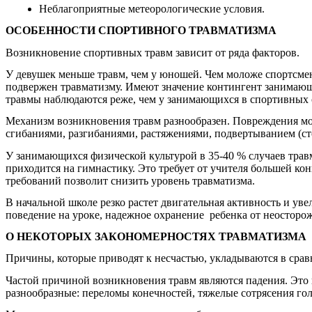
Неблагоприятные метеорологические условия.
ОСОБЕННОСТИ СПОРТИВНОГО ТРАВМАТИЗМА
Возникновение спортивных травм зависит от ряда факторов.
У девушек меньше травм, чем у юношей. Чем моложе спортсмен
подвержен травматизму. Имеют значение контингент занимающ
травмы наблюдаются реже, чем у занимающихся в спортивных 
Механизм возникновения травм разнообразен. Повреждения мо
сгибаниями, разгибаниями, растяжениями, подвертыванием (сто
У занимающихся физической культурой в 35-40 % случаев травм
приходится на гимнастику. Это требует от учителя большей к
требований позволит снизить уровень травматизма.
В начальной школе резко растет двигательная активность и ув
поведение на уроке, надежное охранение ребенка от неосторо
О НЕКОТОРЫХ ЗАКОНОМЕРНОСТЯХ ТРАВМАТИЗМА
Причины, которые приводят к несчастью, укладываются в сра
Частой причиной возникновения травм являются падения. Это 
разнообразные: переломы конечностей, тяжелые сотрясения гол