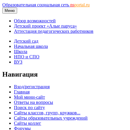
Образовательная социальная сеть
ns
portal.ru
Меню
Обзор возможностей
Детский проект «Алые паруса»
Аттестация педагогических работников
Детский сад
Начальная школа
Школа
НПО и СПО
ВУЗ
Навигация
Вход/регистрация
Главная
Мой мини-сайт
Ответы на вопросы
Поиск по сайту
Сайты классов, групп, кружков...
Сайты образовательных учреждений
Сайты коллег
Форумы