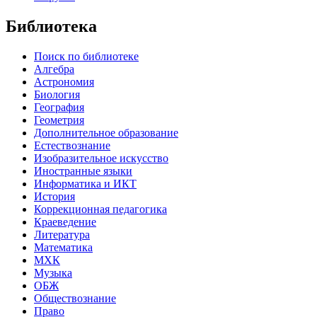
Библиотека
Поиск по библиотеке
Алгебра
Астрономия
Биология
География
Геометрия
Дополнительное образование
Естествознание
Изобразительное искусство
Иностранные языки
Информатика и ИКТ
История
Коррекционная педагогика
Краеведение
Литература
Математика
МХК
Музыка
ОБЖ
Обществознание
Право