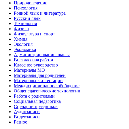
Природоведение
Психология
Родной язык и литература
Русский язык
Технология
Физика
Физкультура и спорт
Химия
Экология
Экономика
Администрирование школы
Внеклассная работа
Классное руководство
Материалы МО
Материалы для родителей
Материалы к аттестации
Междисциплинарное обобщение
Общепедагогические технологии
Работа с родителями
Социальная педагогика
Сценарии праздников
Аудиозаписи
Видеозаписи
Разное