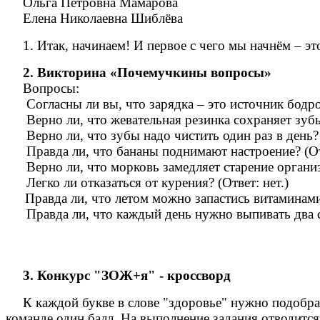
Ольга Петровна Мамарова
Елена Николаевна Шиблёва
1. Итак, начинаем! И первое с чего мы начнём – 
2. Викторина «Почемучкины вопросы»
Вопросы:
Согласны ли вы, что зарядка – это источник бодрос
Верно ли, что жевательная резинка сохраняет зубы?
Верно ли, что зубы надо чистить один раз в день? 
Правда ли, что бананы поднимают настроение? (От
Верно ли, что морковь замедляет старение организ
Легко ли отказаться от курения? (Ответ: нет.)
Правда ли, что летом можно запастись витаминами н
Правда ли, что каждый день нужно выпивать два ст
3. Конкурс "ЗОЖ+я" - кроссворд
К каждой букве в слове "здоровье" нужно подобр
команде один балл. На выполнение задания отводится