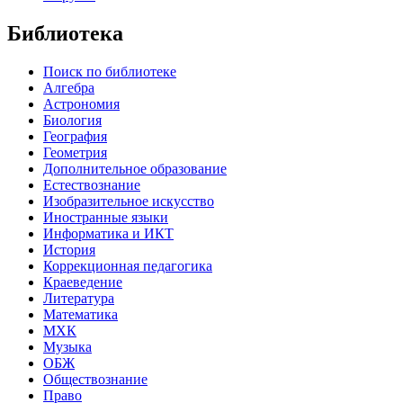
Библиотека
Поиск по библиотеке
Алгебра
Астрономия
Биология
География
Геометрия
Дополнительное образование
Естествознание
Изобразительное искусство
Иностранные языки
Информатика и ИКТ
История
Коррекционная педагогика
Краеведение
Литература
Математика
МХК
Музыка
ОБЖ
Обществознание
Право