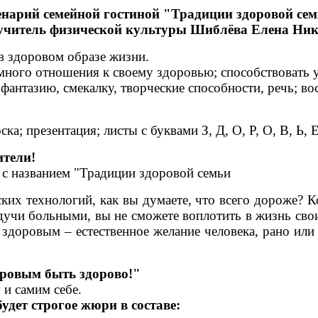
нарий семейной гостиной "Традиции здоровой се
учитель физической культуры Шиблёва Елена Ни
в здоровом образе жизни.
много отношения к своему здоровью; способствовать 
фантазию, смекалку, творческие способности, речь; в
ка; презентация; листы с буквами З, Д, О, Р, О, В, Ь,
ители!
 с названием "Традиции здоровой семьи
ских технологий, как вы думаете, что всего дороже? К
удучи больными, вы не сможете воплотить в жизнь сво
здоровым – естественное желание человека, рано или
оровым быть здорово!"
 и самим себе.
удет строгое жюри в составе: