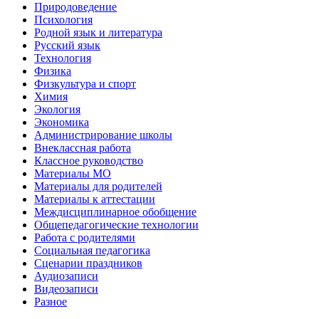
Природоведение
Психология
Родной язык и литература
Русский язык
Технология
Физика
Физкультура и спорт
Химия
Экология
Экономика
Администрирование школы
Внеклассная работа
Классное руководство
Материалы МО
Материалы для родителей
Материалы к аттестации
Междисциплинарное обобщение
Общепедагогические технологии
Работа с родителями
Социальная педагогика
Сценарии праздников
Аудиозаписи
Видеозаписи
Разное