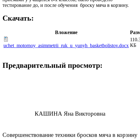
тестирование до, и после обучения броску мяча в корзину.
Скачать:
Вложение
Раз
110.
КБ
uchet_motornoy_asimmetrii_ruk_u_yunyh_basketbolistov.docx
Предварительный просмотр:
КАШИНА
Яна Викторовна
Совершенствование техники бросков мяча в корзину