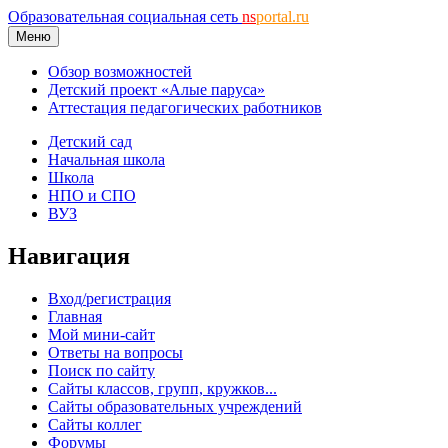
Образовательная социальная сеть
ns
portal.ru
Меню
Обзор возможностей
Детский проект «Алые паруса»
Аттестация педагогических работников
Детский сад
Начальная школа
Школа
НПО и СПО
ВУЗ
Навигация
Вход/регистрация
Главная
Мой мини-сайт
Ответы на вопросы
Поиск по сайту
Сайты классов, групп, кружков...
Сайты образовательных учреждений
Сайты коллег
Форумы