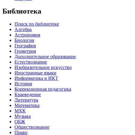
Библиотека
Поиск по библиотеке
Алгебра
Астрономия
Биология
География
Геометрия
Дополнительное образование
Естествознание
Изобразительное искусство
Иностранные языки
Информатика и ИКТ
История
Коррекционная педагогика
Краеведение
Литература
Математика
МХК
Музыка
ОБЖ
Обществознание
Право