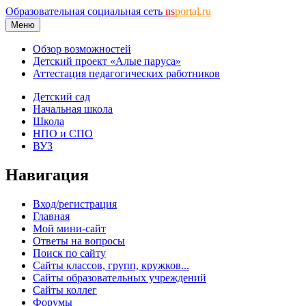
Образовательная социальная сеть
ns
portal.ru
Меню
Обзор возможностей
Детский проект «Алые паруса»
Аттестация педагогических работников
Детский сад
Начальная школа
Школа
НПО и СПО
ВУЗ
Навигация
Вход/регистрация
Главная
Мой мини-сайт
Ответы на вопросы
Поиск по сайту
Сайты классов, групп, кружков...
Сайты образовательных учреждений
Сайты коллег
Форумы