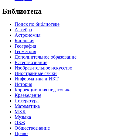
Библиотека
Поиск по библиотеке
Алгебра
Астрономия
Биология
География
Геометрия
Дополнительное образование
Естествознание
Изобразительное искусство
Иностранные языки
Информатика и ИКТ
История
Коррекционная педагогика
Краеведение
Литература
Математика
МХК
Музыка
ОБЖ
Обществознание
Право