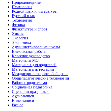
Природоведение
Психология
Родной язык и литература
Русский язык
Технология
Физика
Физкультура и спорт
Химия
Экология
Экономика
Администрирование школы
Внеклассная работа
Классное руководство
Материалы МО
Материалы для родителей
Материалы к аттестации
Междисциплинарное обобщение
Общепедагогические технологии
Работа с родителями
Социальная педагогика
Сценарии праздников
Аудиозаписи
Видеозаписи
Разное