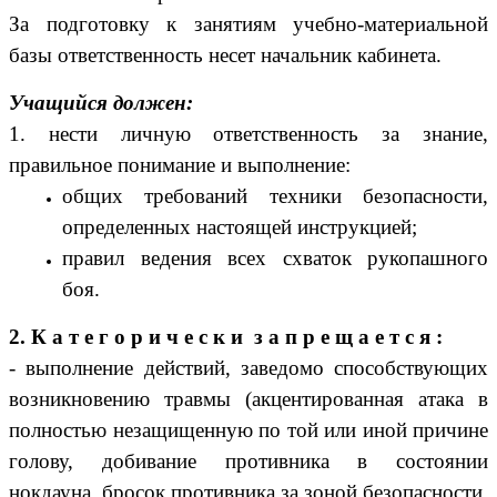
За подготовку к занятиям учебно-материальной
базы ответственность несет начальник кабинета.
Учащийся должен:
1. нести личную ответственность за знание,
правильное понимание и выполнение:
общих требований техники безопасности,
определенных настоящей инструкцией;
правил ведения всех схваток рукопашного
боя.
2. К а т е г о р и ч е с к и з а п р е щ а е т с я :
- выполнение действий, заведомо способствующих
возникновению травмы (акцентированная атака в
полностью незащищенную по той или иной причине
голову, добивание противника в состоянии
нокдауна, бросок противника за зоной безопасности,