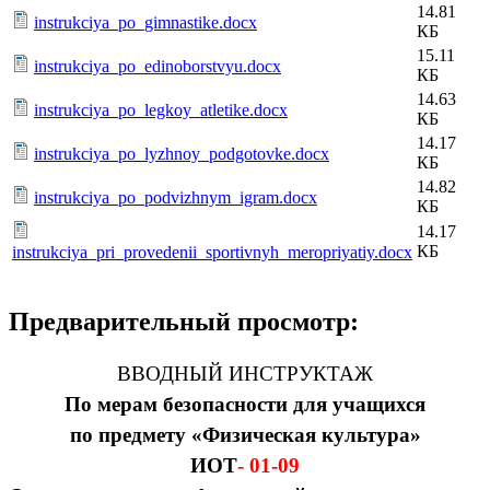
14.81
instrukciya_po_gimnastike.docx
КБ
15.11
instrukciya_po_edinoborstvyu.docx
КБ
14.63
instrukciya_po_legkoy_atletike.docx
КБ
14.17
instrukciya_po_lyzhnoy_podgotovke.docx
КБ
14.82
instrukciya_po_podvizhnym_igram.docx
КБ
14.17
КБ
instrukciya_pri_provedenii_sportivnyh_meropriyatiy.docx
Предварительный просмотр:
ВВОДНЫЙ ИНСТРУКТАЖ
По мерам безопасности для учащихся
по предмету «Физическая культура»
ИОТ
- 01-09