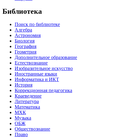
Библиотека
Поиск по библиотеке
Алгебра
Астрономия
Биология
География
Геометрия
Дополнительное образование
Естествознание
Изобразительное искусство
Иностранные языки
Информатика и ИКТ
История
Коррекционная педагогика
Краеведение
Литература
Математика
МХК
Музыка
ОБЖ
Обществознание
Право