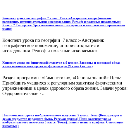
Конспект урока по географии 7 класс. Тема:«Австралия: географическое
положение, история открытия и исследования. Рельеф и полезные ископаемые»
Класс: 7 Тип урока: Урок изучения нового материала и комплексного применения
знаний
Конспект урока по геогрфии 7 класс :«Австралия:
географическое положение, история открытия и
исследования. Рельеф и полезные ископаемые»...
Конспект урока по физической культуре в 9 классе. Здоровье и здоровый образ
жизни план-конспект урока по физкультуре (9 класс) на тему
Раздел программы: «Гимнастика», «Основы знаний» Цель:
Приобщить учащихся к регулярным занятиям физическими
упражнениями в целях здорового образа жизни. Задачи урока:
Оздоровительные · ...
План-конспект урока изобразительного искусства 5 класс. Тема:(Конструкция и
декор предметов народного быта. Русская прялка) План-конспект урока
изобразительного искусства 6 класс. Тема:(Линия и пятно в графике. Стилизация
животных)