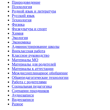
Природоведение
Психология
Родной язык и литература
Русский язык
Технология
Физика
Физкультура и спорт
Химия
Экология
Экономика
Администрирование школы
Внеклассная работа
Классное руководство
Материалы МО
Материалы для родителей
Материалы к аттестации
Междисциплинарное обобщение
Общепедагогические технологии
Работа с родителями
Социальная педагогика
Сценарии праздников
Аудиозаписи
Видеозаписи
Разное