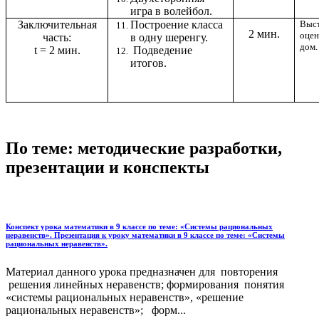
игра в волейбол.
Заключительная
Построение класса
Выс
2 мин.
оцен
часть:
в одну шеренгу.
дом.
t = 2 мин.
Подведение
итогов.
По теме: методические разработки,
презентации и конспекты
Конспект урока математики в 9 классе по теме: «Системы рациональных
неравенств». Презентация к уроку математики в 9 классе по теме: «Системы
рациональных неравенств».
Материал данного урока предназначен для повторения
решения линейных неравенств; формирования понятия
«системы рациональных неравенств», «решение
рациональных неравенств»; форм...