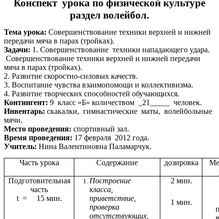
Конспект урока по физической культуре
раздел волейбол.
Тема урока:
Совершенствование техники верхней и нижней
передачи мяча в парах (тройках).
Задачи:
1. Совершенствование техники нападающего удара.
Совершенствование техники верхней и нижней передачи
мяча в парах (тройках).
2. Развитие скоростно-силовых качеств.
3. Воспитание чувства взаимопомощи и коллективизма.
4. Развитие творческих способностей обучающихся.
Контингент:
9 класс «Б» количеством _21_____ человек.
Инвентарь:
скакалки, гимнастические маты, волейбольные
мячи.
Место проведения:
спортивный зал.
Время проведения:
17 февраля 2012 года.
Учитель:
Нина Валентиновна Паламарчук.
Часть урока
Содержание
дозировка
Ме
Подготовительная
Построение
2 мин.
часть
класса,
t = 15 мин.
приветствие,
1 мин.
проверка
отсутствующих,