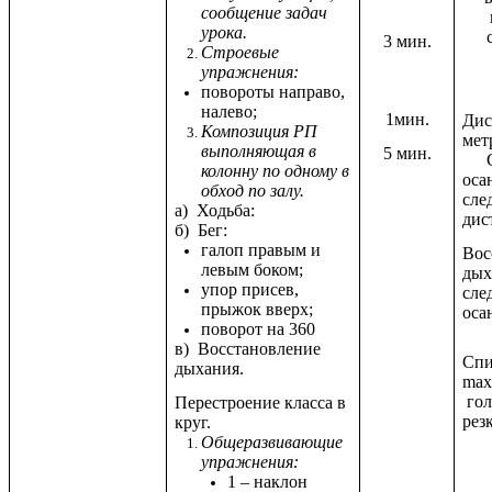
сообщение задач
урока.
3 мин.
Строевые
упражнения:
повороты направо,
налево;
1мин.
Дис
Композиция РП
мет
выполняющая в
5 мин.
Сл
колонну по одному в
оса
обход по залу.
сле
а) Ходьба:
дис
б) Бег:
галоп правым и
Вос
левым боком;
дых
упор присев,
сле
прыжок вверх;
оса
поворот на 360
в) Восстановление
Спи
дыхания.
mах
гол
Перестроение класса в
рез
круг.
Общеразвивающие
упражнения:
1 – наклон