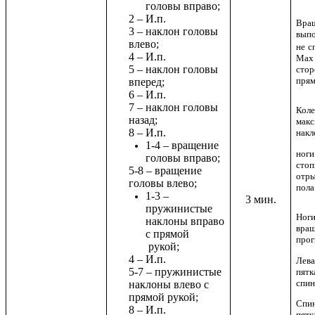
головы вправо;
2 – И.п.
Вра
3 – наклон головы
выпо
влево;
не
с
4 – И.п.
Мах 
5 – наклон головы
стор
прям
вперед;
6 – И.п.
7 – наклон головы
Коле
назад;
мак
8 – И.п.
накл
1-4 – вращение
ноги
головы вправо;
стоп
5-8 – вращение
отры
головы влево;
пола
1-3 –
3 мин.
пружинистые
Ноги
наклоны вправо
вращ
с прямой
прог
рукой;
4 – И.п.
Лева
5-7 – пружинистые
пятк
спин
наклоны влево с
прямой рукой;
Спин
8 – И.п.
пятк