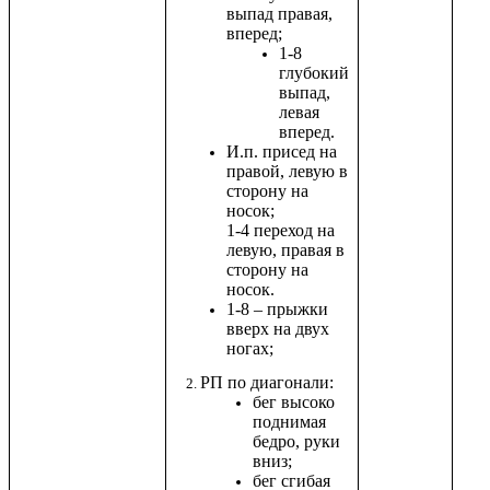
выпад правая,
вперед;
1-8
глубокий
выпад,
левая
вперед.
И.п. присед на
правой, левую в
сторону на
носок;
1-4 переход на
левую, правая в
сторону на
носок.
1-8 – прыжки
вверх на двух
ногах;
РП по диагонали:
бег высоко
поднимая
бедро, руки
вниз;
бег сгибая