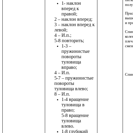
1- наклон
полу
вперед к
Пры
правой;
выше
2 – наклон вперед;
и пр
3 – наклон вперед к
левой;
Спин
4 – И.п.;
коле
5-8 повторить;
плеч
1-3 –
смен
пружинистые
повороты
туловища
вправо;
4 – И.п.
Спин
5-7 – пружинистые
повороты
туловища влево;
8 – И.п.
1-4 вращение
туловища в
право;
5-8 вращение
туловища
влево.
1-8 глубокий