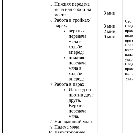
Нижняя передача
мяча над собой на
3 мин.
месте.
Работа в тройках/
Стоп
парах:
3 мин.
След
верхняя
пра
2 мин.
поло
передача
9 мин.
при 
мяча в
Прав
ходьбе
вып
вперед;
нап
нижняя
удар
передача
След
мяча в
пра
ходьбе
вып
удар
вперед;
Работа в парах:
И.п. сед на
против друг
друга.
Верхняя
передача
мяча.
Нападающий удар.
Падача мяча.
Двухсторонняя