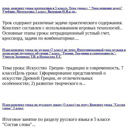
план- конспект урока математики в 5 классе. Тема урока:: " Урок решения задач"
Учебник: Математика 5 класс. Виленкин Н.Я.и др.,
Урок содержит различные задачи практического содержания.
Конспект составлен с использованием игровых технологий..
Основные этапы урока: нетрадиционный устный счет,
кроссворд, задачи по комбинаторике....
План-конспект урока по музыке (7 класс) по теме: Интегрированный урок музыки и
технологии трудового обучения 7 класс. "Греция. Традиции и современность".
Учителя Зырянова Т.В. и Некрасова Е.Г.
Тема урока: Искусство Греции- традиции и современность. 7
классеЦель урока: 1)формирование представлений о
искусстве Древней Греции, ее отличительных
особенностях; 2) развитие творческого н...
План-конспект урока по русскому языку (5 класс) на тему: Конспект урока "Состав
слова" 5 класс
Итоговое занятие по разделу русского языка в 5 классе
"Состав слова"...