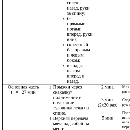
голень
назад, руки
за спину;
бег
прямыми
ногами
вперед, руки
вниз;
скрестный
бег правым
и левым
боком;
выпады
шагом
вперед и
назад.
Основная часть
Прыжки через
2 мин.
Мах
раз з
t = 27 мин
скакалку/
поднимание и
3 мин.
След
опускание
рук и
(2х20 раз)
туловища лежа на
спине.
Прав
вып
5 мин
Верхняя передача
верх
мяча над собой на
пере
месте.