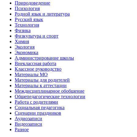
Природоведение
Психология
Родной язык и литература
Русский язык
Технология
Физика
Физкультура и спорт
Химия
Экология
Экономика
Администрирование школы
Внеклассная работа
Классное руководство
Материалы МО
Материалы для родителей
Материалы к аттестации
Междисциплинарное обобщение
Общепедагогические технологии
Работа с родителями
Социальная педагогика
Сценарии праздников
Аудиозаписи
Видеозаписи
Разное