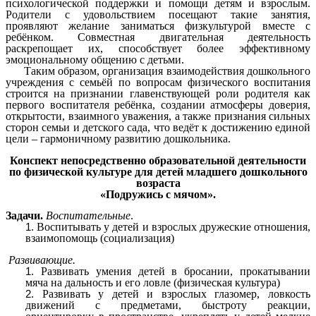
психологической поддержки и помощи детям и взрослым.
Родители с удовольствием посещают такие занятия,
проявляют желание заниматься физкультурой вместе с
ребёнком. Совместная двигательная деятельность
раскрепощает их, способствует более эффективному
эмоциональному общению с детьми.
Таким образом, организация взаимодействия дошкольного
учреждения с семьёй по вопросам физического воспитания
строится на признании главенствующей роли родителя как
первого воспитателя ребёнка, создании атмосферы доверия,
открытости, взаимного уважения, а также признания сильных
сторон семьи и детского сада, что ведёт к достижению единой
цели – гармоничному развитию дошкольника.
Конспект непосредственно образовательной деятельности
по физической культуре для детей младшего дошкольного
возраста
«Подружись с мячом».
Задачи.
Воспитательные
.
Воспитывать у детей и взрослых дружеские отношения,
взаимопомощь (социализация)
Развивающие.
Развивать умения детей в бросании, прокатывании
мяча на дальность и его ловле (физическая культура)
Развивать у детей и взрослых глазомер, ловкость
движений с предметами, быстроту реакции,