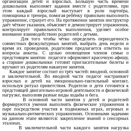
организации детей и взрослых. Большую часть времени
дошкольник выполняет задания вместе с родителями, при
этом каждый взрослый выступает в роли партнёра,
помощника и тренера, помогая ребёнку правильно выполнить
упражнение, страхует его. На протяжении занятии инструктор
даёт чёткие указания, объясняет и демонстрирует упражнения,
контролирует правильность выполнения, уделяет особое
внимание взаимодействию родителей с детьми.
Для того чтобы чётко определить периодичность
совместных физкультурных занятий, выбрать день недели и
время их проведения, родителям предлагается ответить на
вопросы анкеты. С целью оповещения членов семьи о
предстоящем занятии педагоги оформляют красочную афишу,
а старшие дошкольники готовят пригласительные билеты и
вручают их родителям накануне занятия.
Каждое занятие состоит из трёх частей: вводной, основной
и заключительной. Во вводной части педагог настраивает
взрослых и детей на эмоционально-тактильный контакт,
используя ритуал приветствия. Родители и дети готовятся к
предстоящей двигательно-игровой деятельности и физической
нагрузке, выполняя разные виды ходьбы и бега.
В основной части занятия у детей и родителей
формируются умения выполнять физические упражнения в
паре посредством участия в подвижных играх, игровых и
музыкально-ритмических упражнениях. Основными задачами
на данном этапе являются: закрепление знаний о сенсорных
эталонах.
В заключительной части каждого занятия нагрузка