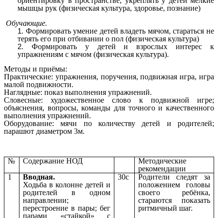
ориентировку в пространстве, укреплять у детей мелкие
мышцы рук (физическая культура, здоровье, познание)
Обучающие.
Формировать умение детей владеть мячом, стараться не
терять его при отбивании о пол (физическая культура)
Формировать у детей и взрослых интерес к
упражнениям с мячом (физическая культура).
Методы и приёмы:
Практические: упражнения, поручения, подвижная игра, игра
малой подвижности.
Наглядные: показ выполнения упражнений.
Словесные: художественное слово к подвижной игре;
объяснения, вопросы, команды для точного и качественного
выполнения упражнений.
Оборудование: мячи по количеству детей и родителей;
парашют диаметром 3м.
№
Содержание НОД
Методические
рекомендации
1
Вводная.
30с
Родители следят за
Ходьба в колонне детей и
положением головы
родителей в одном
своего ребёнка,
направлении;
стараются показать
перестроение в пары; бег
ритмичный шаг.
парами «стайкой» с