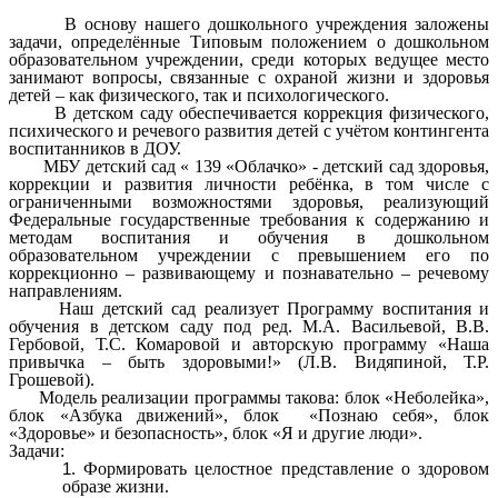
В основу нашего дошкольного учреждения заложены
задачи, определённые Типовым положением о дошкольном
образовательном учреждении, среди которых ведущее место
занимают вопросы, связанные с охраной жизни и здоровья
детей – как физического, так и психологического.
В детском саду обеспечивается коррекция физического,
психического и речевого развития детей с учётом контингента
воспитанников в ДОУ.
МБУ детский сад « 139 «Облачко» - детский сад здоровья,
коррекции и развития личности ребёнка, в том числе с
ограниченными возможностями здоровья, реализующий
Федеральные государственные требования к содержанию и
методам воспитания и обучения в дошкольном
образовательном учреждении с превышением его по
коррекционно – развивающему и познавательно – речевому
направлениям.
Наш детский сад реализует Программу воспитания и
обучения в детском саду под ред. М.А. Васильевой, В.В.
Гербовой, Т.С. Комаровой и авторскую программу «Наша
привычка – быть здоровыми!» (Л.В. Видяпиной, Т.Р.
Грошевой).
Модель реализации программы такова: блок «Неболейка»,
блок «Азбука движений», блок «Познаю себя», блок
«Здоровье» и безопасность», блок «Я и другие люди».
Задачи:
Формировать целостное представление о здоровом
образе жизни.