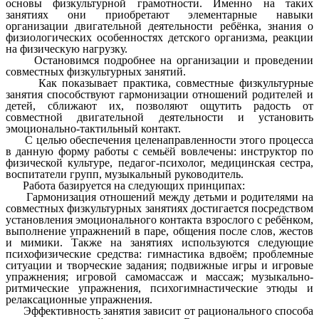
основы физкультурной грамотности. Именно на таких
занятиях они приобретают элементарные навыки
организации двигательной деятельности ребёнка, знания о
физиологических особенностях детского организма, реакции
на физическую нагрузку.
Остановимся подробнее на организации и проведении
совместных физкультурных занятий.
Как показывает практика, совместные физкультурные
занятия способствуют гармонизации отношений родителей и
детей, сближают их, позволяют ощутить радость от
совместной двигательной деятельности и установить
эмоционально-тактильный контакт.
С целью обеспечения целенаправленности этого процесса
в данную форму работы с семьёй вовлечены: инструктор по
физической культуре, педагог-психолог, медицинская сестра,
воспитатели групп, музыкальный руководитель.
Работа базируется на следующих принципах:
Гармонизация отношений между детьми и родителями на
совместных физкультурных занятиях достигается посредством
установления эмоционального контакта взрослого с ребёнком,
выполнение упражнений в паре, общения после слов, жестов
и мимики. Также на занятиях используются следующие
психофизические средства: гимнастика вдвоём; проблемные
ситуации и творческие задания; подвижные игры и игровые
упражнения; игровой самомассаж и массаж; музыкально-
ритмические упражнения, психогимнастические этюды и
релаксационные упражнения.
Эффективность занятия зависит от рационального способа