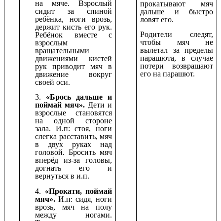
на мяче. Взрослый
прокатывают мяч
сидит за спиной
дальше и быстро
ребёнка, ноги врозь,
ловят его.
держит кисть его рук.
Родители следят,
Ребёнок вместе с
чтобы мяч не
взрослым
вылетал за пределы
вращательными
парашюта, в случае
движениями кистей
потери возвращают
рук приводит мяч в
его на парашют.
движение вокруг
своей оси.
3.
«Брось дальше и
поймай мяч».
Дети и
взрослые становятся
на одной стороне
зала. И.п: стоя, ноги
слегка расставить, мяч
в двух руках над
головой. Бросить мяч
вперёд из-за головы,
догнать его и
вернуться в и.п.
4.
«Прокати, поймай
мяч».
И.п: сидя, ноги
врозь, мяч на полу
между ногами.