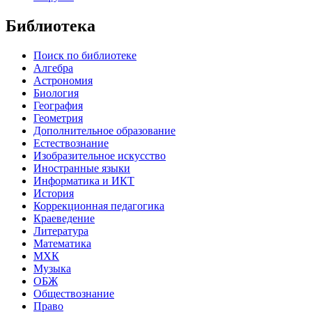
Библиотека
Поиск по библиотеке
Алгебра
Астрономия
Биология
География
Геометрия
Дополнительное образование
Естествознание
Изобразительное искусство
Иностранные языки
Информатика и ИКТ
История
Коррекционная педагогика
Краеведение
Литература
Математика
МХК
Музыка
ОБЖ
Обществознание
Право