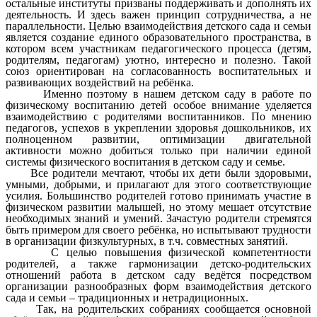
остальные институты призваны поддерживать и дополнять их
деятельность. И здесь важен принцип сотрудничества, а не
параллельности. Целью взаимодействия детского сада и семьи
является создание единого образовательного пространства, в
котором всем участникам педагогического процесса (детям,
родителям, педагогам) уютно, интересно и полезно. Такой
союз ориентирован на согласованность воспитательных и
развивающих воздействий на ребёнка.
Именно поэтому в нашем детском саду в работе по
физическому воспитанию детей особое внимание уделяется
взаимодействию с родителями воспитанников. По мнению
педагогов, успехов в укреплении здоровья дошкольников, их
полноценном развитии, оптимизации двигательной
активности можно добиться только при наличии единой
системы физического воспитания в детском саду и семье.
Все родители мечтают, чтобы их дети были здоровыми,
умными, добрыми, и прилагают для этого соответствующие
усилия. Большинство родителей готово принимать участие в
физическом развитии малышей, но этому мешает отсутствие
необходимых знаний и умений. Зачастую родители стремятся
быть примером для своего ребёнка, но испытывают трудности
в организации физкультурных, в т.ч. совместных занятий.
С целью повышения физической компетентности
родителей, а также гармонизации детско-родительских
отношений работа в детском саду ведётся посредством
организации разнообразных форм взаимодействия детского
сада и семьи – традиционных и нетрадиционных.
Так, на родительских собраниях сообщается основной