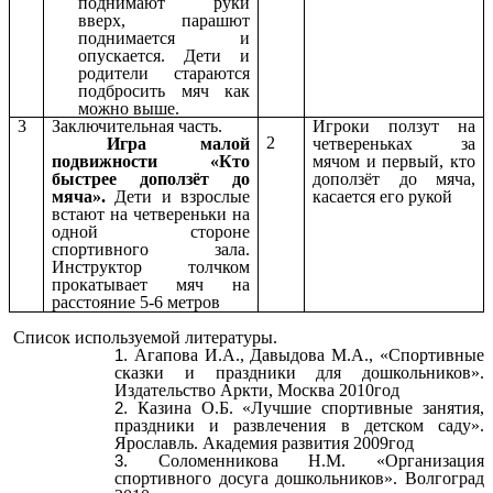
поднимают руки
вверх, парашют
поднимается и
опускается. Дети и
родители стараются
подбросить мяч как
можно выше.
3
Заключительная часть.
Игроки ползут на
2
Игра малой
четвереньках за
подвижности «Кто
мячом и первый, кто
быстрее доползёт до
доползёт до мяча,
мяча».
Дети и взрослые
касается его рукой
встают на четвереньки на
одной стороне
спортивного зала.
Инструктор толчком
прокатывает мяч на
расстояние 5-6 метров
Список используемой литературы.
Агапова И.А., Давыдова М.А., «Спортивные
сказки и праздники для дошкольников».
Издательство Аркти, Москва 2010год
Казина О.Б. «Лучшие спортивные занятия,
праздники и развлечения в детском саду».
Ярославль. Академия развития 2009год
Соломенникова Н.М. «Организация
спортивного досуга дошкольников». Волгоград