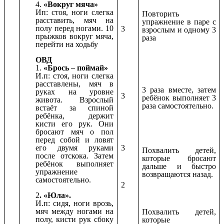
4.
«Вокруг мяча»
Ип: стоя, ноги слегка
Повторить
расставить, мяч на
упражнение в паре с
полу перед ногами. 10
3
взрослым и одному 3
прыжков вокруг мяча,
раза
перейти на ходьбу
ОВД
1.
«Брось – поймай»
И.п: стоя, ноги слегка
расставлены, мяч в
3 раза вместе, затем
руках на уровне
3
ребёнок выполняет 3
живота. Взрослый
раза самостоятельно.
встаёт за спиной
ребёнка, держит
кисти его рук. Они
бросают мяч о пол
перед собой и ловят
3
его двумя руками
Похвалить детей,
после отскока. Затем
которые бросают
ребёнок выполняет
дальше и быстро
упражнение
возвращаются назад.
самостоятельно.
2
2
. «Юла».
И.п: сидя, ноги врозь,
мяч между ногами на
Похвалить детей,
полу, кисти рук сбоку
которые