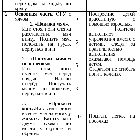
переходом на ходьбу по
кругу.
2
Основная часть.
ОРУ с
Построение детей
5
мячом
врассыпную с
«Покажи мяч».
помощью взрослых.
И.п: стоя, ноги слегка
Родители
расставлены, мяч
выполняют
внизу. Поднять мяч,
упражнения вместе с
5
положить на грудь,
детьми, следят за
вернуться в и.п.
правильностью
выполнения,
2.
«Постучи мячом
оказывают помощь
по коленям»
детям.
5
И.п: стоя, ноги
Стараться не сгибать
вместе, мяч перед
ноги в коленях
грудью. Наклон
вперёд. Постучать
3
мячом по коленям,
вернуться в и.п.
3.
«Прокати
мяч».
И.п: сидя, ноги
вместе, мяч на ногах у
Прыгать легко, на
10
живота. Катить мяч
носочках
двумя руками по
ногам к ступням и
обратно