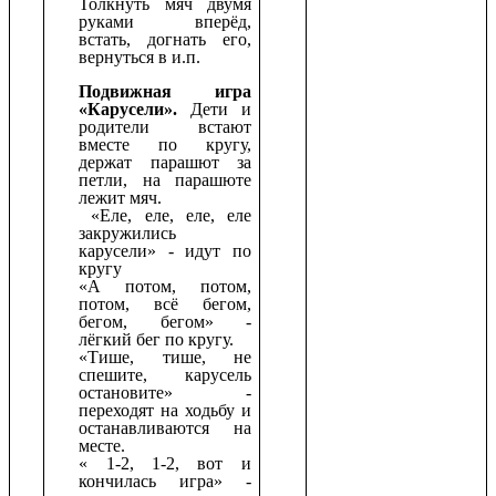
Толкнуть мяч двумя
руками вперёд,
встать, догнать его,
вернуться в и.п.
Подвижная игра
«Карусели».
Дети и
родители встают
вместе по кругу,
держат парашют за
петли, на парашюте
лежит мяч.
«Еле, еле, еле, еле
закружились
карусели» - идут по
кругу
«А потом, потом,
потом, всё бегом,
бегом, бегом» -
лёгкий бег по кругу.
«Тише, тише, не
спешите, карусель
остановите» -
переходят на ходьбу и
останавливаются на
месте.
« 1-2, 1-2, вот и
кончилась игра» -