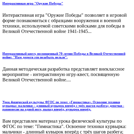
Интерактивная игра "Оружие Победы"
Интерактивная игра "Оружие Победы" позволяет в игровой
форме познакомиться с образцами вооружения и военной
техники, используемой советскими войсками для победы в
Великой Отечественной войне 1941-1945...
Интерактивный квест, посвященный 70-летию Победы в Великой Отечественной
войне: "Нам дороги эти позабыть нельзя".
Данная методическая разработка представляет внеклассное
мероприятие - интерактивную игру-квест, посвященную
Великой Отечественной войне....
Урок физической культуры ФГОС по теме: «Гимнастика». Освоение техники
кувырка: мальчики – длинный кувырок вперёд с трёх шагов разбега; девочки -
равновесие на одной ноге, выпад вперёд, кувырок вперёд.
Вам представлен материал урока физической культуры по
ФГОС по теме: "Гимнастика". Освоение техники курвырка:
мальчики - длинный кувырок вперёд с трёх шагов разбега;