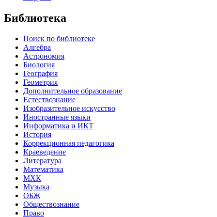
Библиотека
Поиск по библиотеке
Алгебра
Астрономия
Биология
География
Геометрия
Дополнительное образование
Естествознание
Изобразительное искусство
Иностранные языки
Информатика и ИКТ
История
Коррекционная педагогика
Краеведение
Литература
Математика
МХК
Музыка
ОБЖ
Обществознание
Право