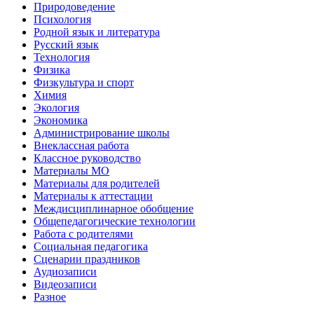
Природоведение
Психология
Родной язык и литература
Русский язык
Технология
Физика
Физкультура и спорт
Химия
Экология
Экономика
Администрирование школы
Внеклассная работа
Классное руководство
Материалы МО
Материалы для родителей
Материалы к аттестации
Междисциплинарное обобщение
Общепедагогические технологии
Работа с родителями
Социальная педагогика
Сценарии праздников
Аудиозаписи
Видеозаписи
Разное