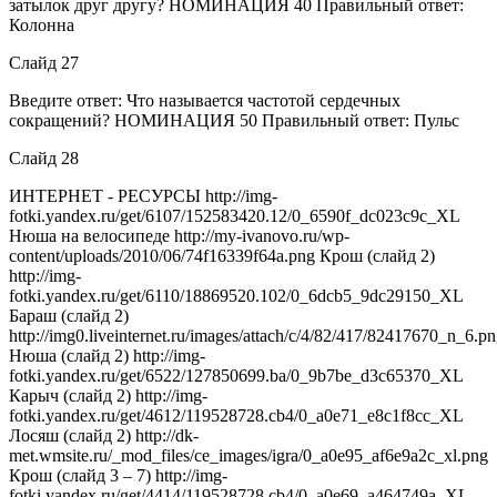
затылок друг другу? НОМИНАЦИЯ 40 Правильный ответ:
Колонна
Слайд 27
Введите ответ: Что называется частотой сердечных
сокращений? НОМИНАЦИЯ 50 Правильный ответ: Пульс
Слайд 28
ИНТЕРНЕТ - РЕСУРСЫ http://img-
fotki.yandex.ru/get/6107/152583420.12/0_6590f_dc023c9c_XL
Нюша на велосипеде http://my-ivanovo.ru/wp-
content/uploads/2010/06/74f16339f64a.png Крош (слайд 2)
http://img-
fotki.yandex.ru/get/6110/18869520.102/0_6dcb5_9dc29150_XL
Бараш (слайд 2)
http://img0.liveinternet.ru/images/attach/c/4/82/417/82417670_n_6.p
Нюша (слайд 2) http://img-
fotki.yandex.ru/get/6522/127850699.ba/0_9b7be_d3c65370_XL
Карыч (слайд 2) http://img-
fotki.yandex.ru/get/4612/119528728.cb4/0_a0e71_e8c1f8cc_XL
Лосяш (слайд 2) http://dk-
met.wmsite.ru/_mod_files/ce_images/igra/0_a0e95_af6e9a2c_xl.png
Крош (слайд 3 – 7) http://img-
fotki.yandex.ru/get/4414/119528728.cb4/0_a0e69_a464749a_XL