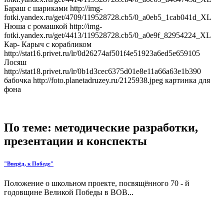
Бараш с шариками http://img-
fotki.yandex.ru/get/4709/119528728.cb5/0_a0eb5_1cab041d_XL
Нюша с ромашкой http://img-
fotki.yandex.ru/get/4413/119528728.cb5/0_a0e9f_82954224_XL
Кар- Карыч с корабликом
http://stat16.privet.ru/lr/0d26274af501f4e51923a6ed5e659105
Лосяш
http://stat18.privet.ru/lr/0b1d3cec6375d01e8e11a66a63e1b390
бабочка http://foto.planetadruzey.ru/2125938.jpeg картинка для
фона
По теме: методические разработки,
презентации и конспекты
"Вперёд, к Победе"
Положение о школьном проекте, посвящённого 70 - й
годовщине Великой Победы в ВОВ...