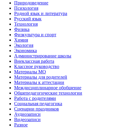
Природоведение
Психология
Родной язык и литература
Русский язык
Технология
Физика
Физкультура и спорт
Химия
Экология
Экономика
Администрирование школы
Внеклассная работа
Классное руководство
Материалы МО
Материалы для родителей
Материалы к аттестации
Междисциплинарное обобщение
Общепедагогические технологии
Работа с родителями
Социальная педагогика
Сценарии праздников
Аудиозаписи
Видеозаписи
Разное