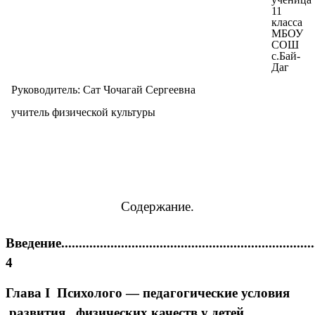
11
класса
МБОУ
СОШ
с.Бай-
Даг
Руководитель: Сат Чочагай Сергеевна
учитель физической культуры
Содержание.
Введение.........................................................................
4
Глава I Психолого — педагогические условия
развития физических качеств у детей