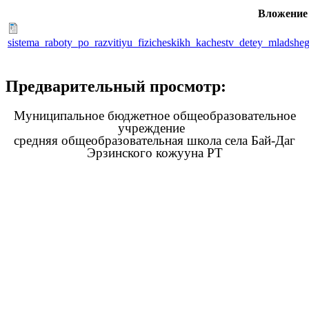
Вложение
sistema_raboty_po_razvitiyu_fizicheskikh_kachestv_detey_mladshe
Предварительный просмотр:
Муниципальное бюджетное общеобразовательное
учреждение
средняя общеобразовательная школа села Бай-Даг
Эрзинского кожууна РТ