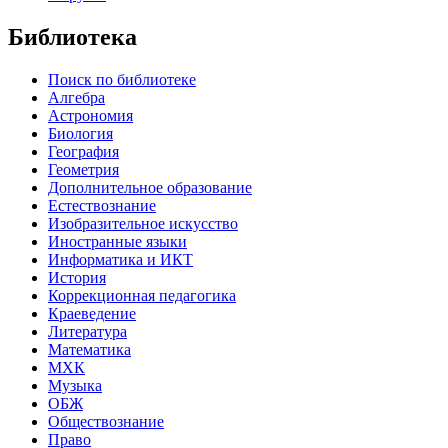
Библиотека
Поиск по библиотеке
Алгебра
Астрономия
Биология
География
Геометрия
Дополнительное образование
Естествознание
Изобразительное искусство
Иностранные языки
Информатика и ИКТ
История
Коррекционная педагогика
Краеведение
Литература
Математика
МХК
Музыка
ОБЖ
Обществознание
Право