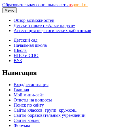
Образовательная социальная сеть
ns
portal.ru
Меню
Обзор возможностей
Детский проект «Алые паруса»
Аттестация педагогических работников
Детский сад
Начальная школа
Школа
НПО и СПО
ВУЗ
Навигация
Вход/регистрация
Главная
Мой мини-сайт
Ответы на вопросы
Поиск по сайту
Сайты классов, групп, кружков...
Сайты образовательных учреждений
Сайты коллег
Форумы