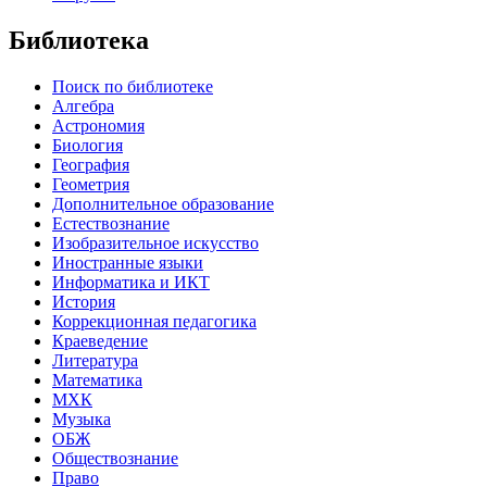
Библиотека
Поиск по библиотеке
Алгебра
Астрономия
Биология
География
Геометрия
Дополнительное образование
Естествознание
Изобразительное искусство
Иностранные языки
Информатика и ИКТ
История
Коррекционная педагогика
Краеведение
Литература
Математика
МХК
Музыка
ОБЖ
Обществознание
Право