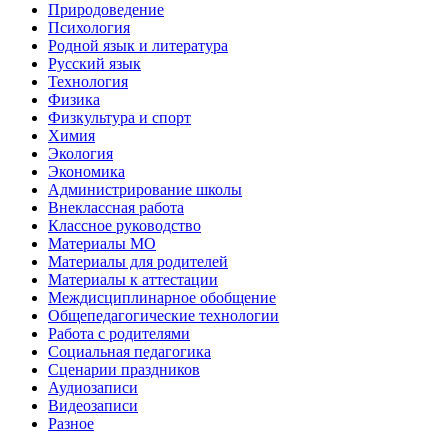
Природоведение
Психология
Родной язык и литература
Русский язык
Технология
Физика
Физкультура и спорт
Химия
Экология
Экономика
Администрирование школы
Внеклассная работа
Классное руководство
Материалы МО
Материалы для родителей
Материалы к аттестации
Междисциплинарное обобщение
Общепедагогические технологии
Работа с родителями
Социальная педагогика
Сценарии праздников
Аудиозаписи
Видеозаписи
Разное