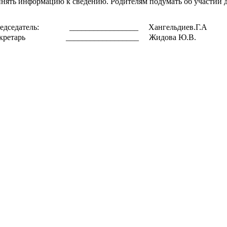
нять информацию к сведению. Родителям подумать об участии д
едседатель: _________________ Хангельдиев.Г.А
кретарь __________________ Жидова Ю.В.