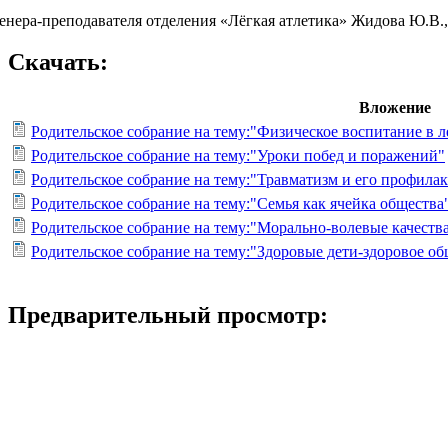
ренера-преподавателя отделения «Лёгкая атлетика» Жидова Ю.В.,
Скачать:
Вложение
Родительское собрание на тему:"Физическое воспитание в 
Родительское собрание на тему:"Уроки побед и поражений"
Родительское собрание на тему:"Травматизм и его профила
Родительское собрание на тему:"Семья как ячейка общества
Родительское собрание на тему:"Морально-волевые качеств
Родительское собрание на тему:"Здоровые дети-здоровое об
Предварительный просмотр: