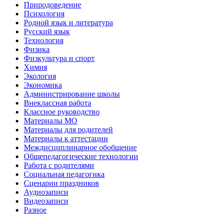
Природоведение
Психология
Родной язык и литература
Русский язык
Технология
Физика
Физкультура и спорт
Химия
Экология
Экономика
Администрирование школы
Внеклассная работа
Классное руководство
Материалы МО
Материалы для родителей
Материалы к аттестации
Междисциплинарное обобщение
Общепедагогические технологии
Работа с родителями
Социальная педагогика
Сценарии праздников
Аудиозаписи
Видеозаписи
Разное