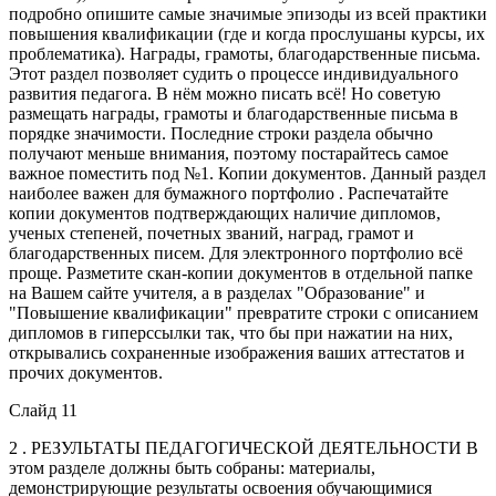
подробно опишите самые значимые эпизоды из всей практики
повышения квалификации (где и когда прослушаны курсы, их
проблематика). Награды, грамоты, благодарственные письма.
Этот раздел позволяет судить о процессе индивидуального
развития педагога. В нём можно писать всё! Но советую
размещать награды, грамоты и благодарственные письма в
порядке значимости. Последние строки раздела обычно
получают меньше внимания, поэтому постарайтесь самое
важное поместить под №1. Копии документов. Данный раздел
наиболее важен для бумажного портфолио . Распечатайте
копии документов подтверждающих наличие дипломов,
ученых степеней, почетных званий, наград, грамот и
благодарственных писем. Для электронного портфолио всё
проще. Разметите скан-копии документов в отдельной папке
на Вашем сайте учителя, а в разделах "Образование" и
"Повышение квалификации" превратите строки с описанием
дипломов в гиперссылки так, что бы при нажатии на них,
открывались сохраненные изображения ваших аттестатов и
прочих документов.
Слайд 11
2 . РЕЗУЛЬТАТЫ ПЕДАГОГИЧЕСКОЙ ДЕЯТЕЛЬНОСТИ В
этом разделе должны быть собраны: материалы,
демонстрирующие результаты освоения обучающимися