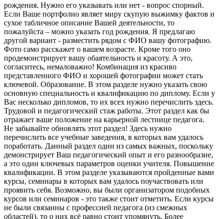
рождения. Нужно его указывать или нет - вопрос спорный.
Если Ваше портфолио являет миру скупую выжимку фактов и
сухое табличное описание Вашей деятельности, то
пожалуйста – можно указать год рождения. Я предлагаю
другой вариант - разместить рядом с ФИО вашу фотографию.
Фото само расскажет о вашем возрасте. Кроме того оно
продемонстрирует вашу обаятельность и красоту. А это,
согласитесь, немаловажно! Комбинация из красиво
представленного ФИО и хорошей фотографии может стать
ключевой. Образование. В этом разделе нужно указать свою
основную специальность и квалификацию по диплому. Если у
Вас несколько дипломов, то их всех нужно перечислить здесь.
Трудовой и педагогический стаж работы. Этот раздел как бы
отражает ваше положение на карьерной лестнице педагога.
Не забывайте обновлять этот раздел! Здесь нужно
перечислить все учебные заведения, в которых вам удалось
поработать. Данный раздел один из самых важных, поскольку
демонстрирует Ваш педагогический опыт и его разнообразие,
а это один ключевых параметров оценки учителя. Повышение
квалификации. В этом разделе указываются пройденные вами
курсы, семинары в которых вам удалось поучаствовать или
проявить себя. Возможно, вы были организатором подобных
курсов или семинаров - это также стоит отметить. Если курсы
не были связанны с профессией педагога (из смежных
областей), то о них всё равно стоит упомянуть. Более