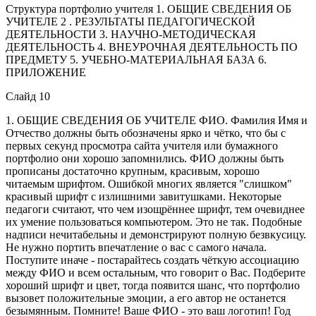
Структура портфолио учителя 1. ОБЩИЕ СВЕДЕНИЯ ОБ
УЧИТЕЛЕ 2 . РЕЗУЛЬТАТЫ ПЕДАГОГИЧЕСКОЙ
ДЕЯТЕЛЬНОСТИ 3. НАУЧНО-МЕТОДИЧЕСКАЯ
ДЕЯТЕЛЬНОСТЬ 4. ВНЕУРОЧНАЯ ДЕЯТЕЛЬНОСТЬ ПО
ПРЕДМЕТУ 5. УЧЕБНО-МАТЕРИАЛЬНАЯ БАЗА 6.
ПРИЛОЖЕНИЕ
Слайд 10
1. ОБЩИЕ СВЕДЕНИЯ ОБ УЧИТЕЛЕ ФИО. Фамилия Имя и
Отчество должны быть обозначены ярко и чётко, что бы с
первых секунд просмотра сайта учителя или бумажного
портфолио они хорошо запомнились. ФИО должны быть
прописаны достаточно крупным, красивым, хорошо
читаемым шрифтом. Ошибкой многих является "слишком"
красивый шрифт с излишними завитушками. Некоторые
педагоги считают, что чем изощрённее шрифт, тем очевиднее
их умение пользоваться компьютером. Это не так. Подобные
надписи нечитабельны и демонстрируют полную безвкусицу.
Не нужно портить впечатление о вас с самого начала.
Поступите иначе - постарайтесь создать чёткую ассоциацию
между ФИО и всем остальным, что говорит о Вас. Подберите
хороший шрифт и цвет, тогда появится шанс, что портфолио
вызовет положительные эмоции, а его автор не останется
безымянным. Помните! Ваше ФИО - это ваш логотип! Год