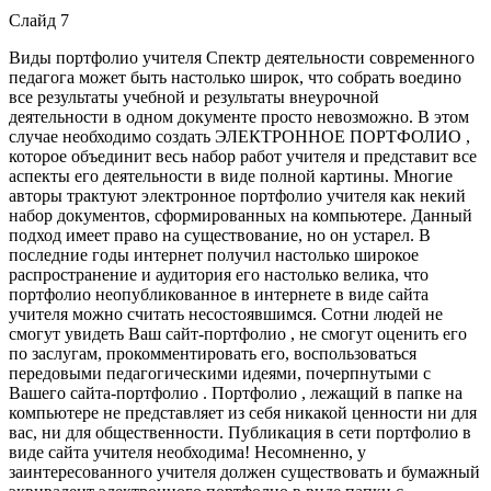
Слайд 7
Виды портфолио учителя Спектр деятельности современного
педагога может быть настолько широк, что собрать воедино
все результаты учебной и результаты внеурочной
деятельности в одном документе просто невозможно. В этом
случае необходимо создать ЭЛЕКТРОННОЕ ПОРТФОЛИО ,
которое объединит весь набор работ учителя и представит все
аспекты его деятельности в виде полной картины. Многие
авторы трактуют электронное портфолио учителя как некий
набор документов, сформированных на компьютере. Данный
подход имеет право на существование, но он устарел. В
последние годы интернет получил настолько широкое
распространение и аудитория его настолько велика, что
портфолио неопубликованное в интернете в виде сайта
учителя можно считать несостоявшимся. Сотни людей не
смогут увидеть Ваш сайт-портфолио , не смогут оценить его
по заслугам, прокомментировать его, воспользоваться
передовыми педагогическими идеями, почерпнутыми с
Вашего сайта-портфолио . Портфолио , лежащий в папке на
компьютере не представляет из себя никакой ценности ни для
вас, ни для общественности. Публикация в сети портфолио в
виде сайта учителя необходима! Несомненно, у
заинтересованного учителя должен существовать и бумажный