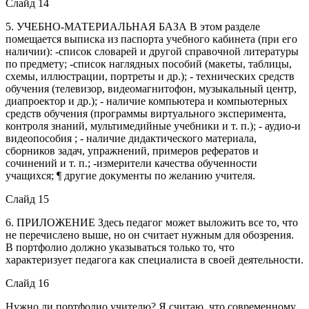
Слайд 14
5. УЧЕБНО-МАТЕРИАЛЬНАЯ БАЗА В этом разделе
помещается выписка из паспорта учебного кабинета (при его
наличии): -список словарей и другой справочной литературы
по предмету; -список наглядных пособий (макеты, таблицы,
схемы, иллюстрации, портреты и др.); - технических средств
обучения (телевизор, видеомагнитофон, музыкальный центр,
диапроектор и др.); - наличие компьютера и компьютерных
средств обучения (программы виртуального эксперимента,
контроля знаний, мультимедийные учебники и т. п.); - аудио-и
видеопособия ; - наличие дидактического материала,
сборников задач, упражнений, примеров рефератов и
сочинений и т. п.; -измерители качества обученности
учащихся; ¶ другие документы по желанию учителя.
Слайд 15
6. ПРИЛОЖЕНИЕ Здесь педагог может выложить все то, что
не перечислено выше, но он считает нужным для обозрения.
В портфолио должно указываться только то, что
характеризует педагога как специалиста в своей деятельности.
Слайд 16
Нужно ли портфолио учителю? Я считаю, что современному