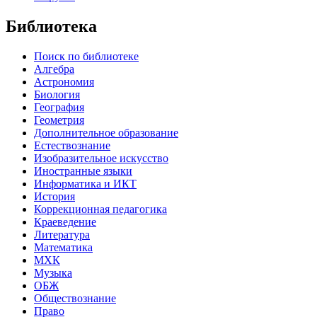
Библиотека
Поиск по библиотеке
Алгебра
Астрономия
Биология
География
Геометрия
Дополнительное образование
Естествознание
Изобразительное искусство
Иностранные языки
Информатика и ИКТ
История
Коррекционная педагогика
Краеведение
Литература
Математика
МХК
Музыка
ОБЖ
Обществознание
Право