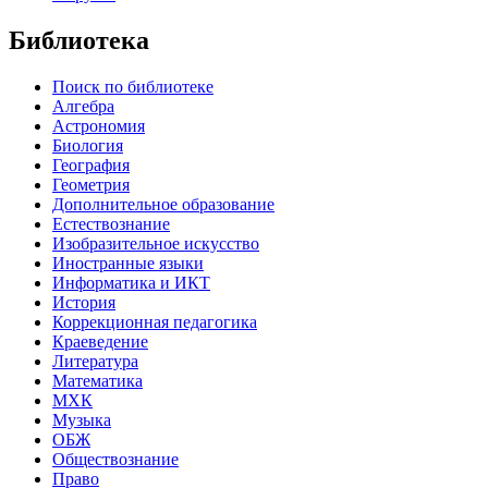
Библиотека
Поиск по библиотеке
Алгебра
Астрономия
Биология
География
Геометрия
Дополнительное образование
Естествознание
Изобразительное искусство
Иностранные языки
Информатика и ИКТ
История
Коррекционная педагогика
Краеведение
Литература
Математика
МХК
Музыка
ОБЖ
Обществознание
Право