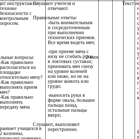
ит инструктаж по
Слушают учителя и
Текст и
технике
отвечают.
безопасности с
Правильные ответы:
контрольным
-быть внимательным
опросом.
и сосредоточенным
при выполнении
технических приемов.
Все время видеть мяч;
-при приеме мяча с
низу не сгибать руки
2 мин
льные вопросы:
в локтевых суставах;
-Как правильно
принимать мяч снизу
располагаться на
на уровне коленей
площадке
или ниже, но не на
относительно мячу?
уровне живота или
-Как правильно
груди;
выполнять прием
мяч?
-выносить руки в
-Как правильно
форме овала, большие
выполнять
пальцы назад,
передачу мяча
остальные пальцы
вверх;
Слушают, выполняют
раивает учащихся в
перестроение.
2 колонны,
проводит разминку.