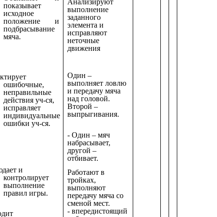
Анализируют
показывает
выполнение
исходное
заданного
положение и
элемента и
подбрасывание
исправляют
мяча.
неточные
движения
Один –
ктирует
выполняет ловлю
ошибочные,
и передачу мяча
неправильные
над головой.
действия уч-ся,
Второй –
исправляет
выпрыгивания.
индивидуальные
ошибки уч-ся.
- Один – мяч
набрасывает,
другой –
отбивает.
дает и
Работают в
контролирует
тройках,
выполнение
выполняют
правил игры.
передачу мяча со
сменой мест.
- впередистоящий
одит