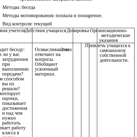
Методы: беседа
Методы мотивирования: похвала и поощрение.
Вид контроля: текущий
вия учителя
Действия учащихся
Дозировка
Организационно-
методические
указания
Привлечь учащихся к
дит беседу:
Осмысливают и
2мин
самоанализу
и ли у вас
отвечают на
собственной
затруднения
вопросы.
деятельности.
при
Обобщают
выполнении
усвоенный
передачи?
материал.
м способом
вы их
решали?
ентирует
оценки,
показывает
достижения
и над чем
нужно
работать.
вает работу
класса в