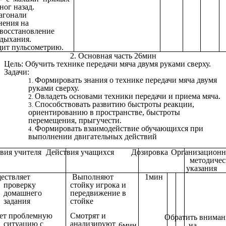
ног назад.
иагонали
нения на
восстановление
дыхания.
ит пульсометрию.
2. Основная часть 26мин
Цель: Обучить технике передачи мяча двумя руками сверху.
Задачи:
Формировать знания о технике
передачи мяча двумя
руками сверху
.
Овладеть основами техники передачи и приема мяча.
Способствовать развитию быстроты реакции,
ориентированию в пространстве, быстроты
перемещения, прыгучести.
Формировать взаимодействие обучающихся при
выполнении двигательных действий
вия учителя
Действия учащихся
Дозировка
Организационн
методичес
указания
ествляет
Выполняют
1мин
проверку
стойку игрока и
домашнего
передвижение в
задания
стойке
ет проблемную
Смотрят и
Обратить вниман
ситуацию с
анализируют
6мин
на