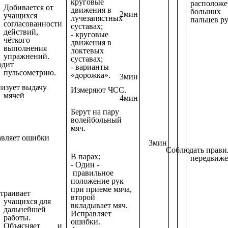
круговые
располож
Добивается от
движения в
больших
2мин
учащихся
лучезапястных
пальцев р
согласованности
суставах;
действий,
- круговые
чёткого
движения в
выполнения
локтевых
упражнений.
суставах;
одит
- варианты
пульсометрию.
«дорожка».
3мин
изует выдачу
Измеряют ЧСС.
мячей
4мин
Берут на пару
волейбольный
мяч.
вляет ошибки
3мин
Соблюдать прави
В парах:
передвиже
- Один -
правильное
положение рук
при приеме мяча,
траивает
второй
учащихся для
вкладывает мяч.
дальнейшей
Исправляет
работы.
ошибки.
Объясняет и