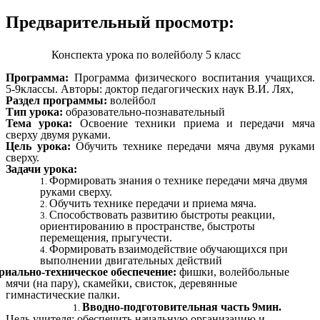
Предварительный просмотр:
Конспекта урока по волейболу 5 класс
Программа:
Программа физического воспитания учащихся.
5-9классы. Авторы: доктор педагогических наук В.И. Лях,
Раздел программы:
волейбол
Тип урока:
образовательно-познавательный
Тема урока:
Освоение
техники приема и передачи мяча
сверху двумя руками.
Цель урока:
Обучить технике передачи мяча двумя руками
сверху.
Задачи урока:
Формировать знания о технике
передачи мяча двумя
руками сверху
.
Обучить технике передачи и приема мяча.
Способствовать развитию быстроты реакции,
ориентированию в пространстве, быстроты
перемещения, прыгучести.
Формировать взаимодействие обучающихся при
выполнении двигательных действий
иально-техническое обеспечение:
фишки, волейбольные
мячи (на пару), скамейки, свисток, деревянные
гимнастические палки.
Вводно-подготовительная часть 9мин.
Цель учителя
: обеспечить начальную организацию и