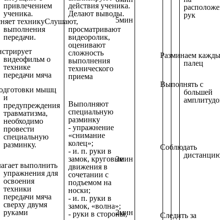
привлечением
действия ученика.
расположе
ученика.
Делают выводы.
рук
5мин
няет технику
Слушают,
выполнения
просматривают
передачи.
видеоролик,
оценивают
стрирует
сложность
Разминаем кажд
видеофильм о
выполнения
палец
технике
технического
передачи мяча
приема
Выполнять с
одготовки мышц
большей
и
амплитудо
Выполняют
предупреждения
специальную
травматизма,
разминку
необходимо
- упражнение
провести
«снимание
специальную
колец»;
разминку.
Соблюдать
- и. п. руки в
дистанци
3мин
замок, круговые
агает выполнить
движения в
упражнения для
сочетании с
освоения
подъемом на
техники
носки;
передачи мяча
- и. п. руки в
сверху двумя
замок, «волна»;
2мин
руками
- руки в стороны,
Следить за