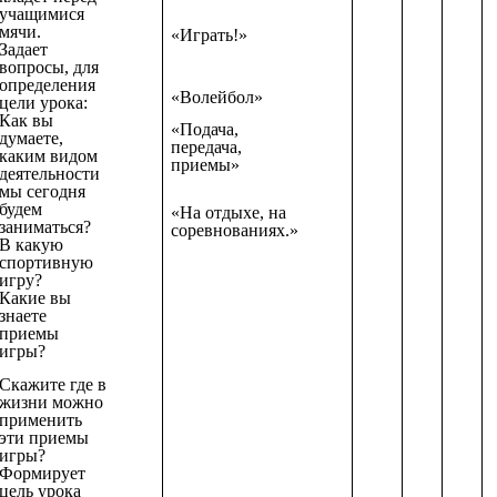
учащимися
мячи.
«Играть!»
Задает
вопросы, для
определения
«Волейбол»
цели урока:
Как вы
«Подача,
думаете,
передача,
каким видом
приемы»
деятельности
мы сегодня
будем
«На отдыхе, на
заниматься?
соревнованиях.»
В какую
спортивную
игру?
Какие вы
знаете
приемы
игры?
Скажите где в
жизни можно
применить
эти приемы
игры?
Формирует
цель урока