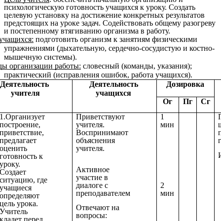
психологическую готовность учащихся к уроку. Создать
целевую установку на достижение конкретных результатов
предстоящих на уроке задач. Содействовать общему разогреву
и постепенному втягиванию организма в работу.
учащихся:
подготовить организм к занятиям физическими
упражнениями (дыхательную, сердечно-сосудистую и костно-
мышечную системы).
ы организации работы:
словесный (команды, указания);
практический (исправления ошибок, работа учащихся).
Деятельность
Деятельность
Дозировка
учителя
учащихся
Ог
Пг
Сг
1.Организует
Приветствуют
1
построение,
учителя.
мин
приветствие,
Воспринимают
предлагает
объяснения
оценить
учителя.
готовность к
уроку.
Активное
Создает
участие в
ситуацию, где
2
диалоге с
учащиеся
мин
преподавателем
определяют
цель урока.
Отвечают на
Учитель
вопросы:
кладет перед