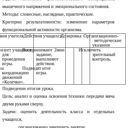
мышечного напряжения и эмоционального состояния.
Методы: словесные, наглядные, практические.
Критерии результативности: изменение параметров
функциональной активности организма.
вия учителя
Действия учащихся
Дозировка
Организационно-
методические
указания
изует учащихся
Воспринимают
2мин
Исключить
для
задание,
зрительный
проведения
выполняют
контроль.
игры.
действия.
на
Подводят итог
координацию
игры.
движений
«Колечки».
Подведение итогов урока.
Цель: анализ и оценка освоения техники передачи мяча
двумя руками сверху.
Задачи: оценить деятельность класса и отдельных
учащихся,
организованно завершить занятие.