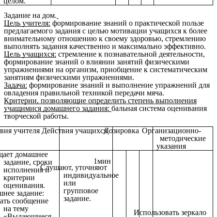
целом.
Задание на дом.
Цель учителя:
формирование знаний о практической пользе
предлагаемого задания с целью мотивации учащихся к более
внимательному отношению к своему здоровью, стремлению
выполнять задания качественно и максимально эффективно.
Цель учащихся:
стремление к познавательной деятельности,
формирование знаний о влиянии занятий физическими
упражнениями на организм, приобщение к систематическим
занятиям физическими упражнениями.
Задача:
формирование знаний и выполнение упражнений для
овладения правильной техникой передачи мяча.
Критерии,
позволяющие определить степень выполнения
учащимися домашнего задания:
бальная система оценивания
творческой работы.
вия учителя
Действия учащихся
Дозировка
Организационно-
методические
указания
ает домашнее
1мин
задание, сроки
Слушают, уточняют
исполнения и
индивидуальное
критерии
или
оценивания.
групповое
нее задание:
задание.
ать сообщение
на тему
Использовать зеркало
«Выдающиеся