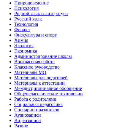
Природоведение
Психология
Родной язык и литература
Русский язык
Технология
Физика
Физкультура и спорт
Химия
Экология
Экономика
Администрирование школы
Внеклассная работа
Классное руководство
Материалы МО
Материалы для родителей
Материалы к аттестации
Междисциплинарное обобщение
Общепедагогические технологии
Работа с родителями
Социальная педагогика
Сценарии праздников
Аудиозаписи
Видеозаписи
Разное