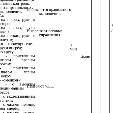
твляет контроль.
ется правильного
Добиваются правильного
выполнения.
выполнения.
ба:
-на носках, руки в
стороны;
-на носках, руки
Выполняют беговые
вверх;
упражнения.
-на пятках, руки к
плечам;
-в «полуприседе»,
4
руки вперёд;
мин
по кругу
- приставным
4мин
шагом правым
боком;
- приставным
шагом левым
боком;
- «змейкой»;
- с высоким
Измеряют ЧСС.
подниманием
бедра;
- с захлёстыванием
голени;
- с махами прямых
ног вперёд;
- с махами прямых