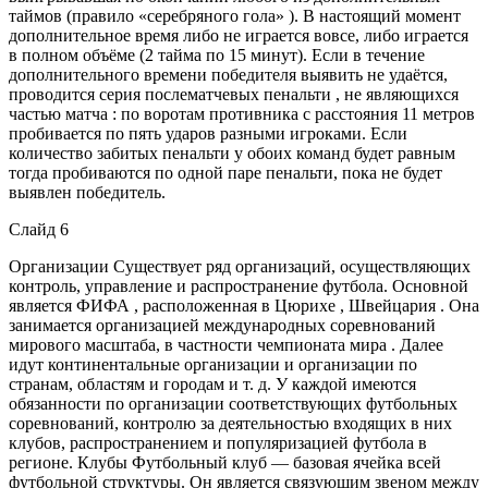
таймов (правило «серебряного гола» ). В настоящий момент
дополнительное время либо не играется вовсе, либо играется
в полном объёме (2 тайма по 15 минут). Если в течение
дополнительного времени победителя выявить не удаётся,
проводится серия послематчевых пенальти , не являющихся
частью матча : по воротам противника с расстояния 11 метров
пробивается по пять ударов разными игроками. Если
количество забитых пенальти у обоих команд будет равным
тогда пробиваются по одной паре пенальти, пока не будет
выявлен победитель.
Слайд 6
Организации Существует ряд организаций, осуществляющих
контроль, управление и распространение футбола. Основной
является ФИФА , расположенная в Цюрихе , Швейцария . Она
занимается организацией международных соревнований
мирового масштаба, в частности чемпионата мира . Далее
идут континентальные организации и организации по
странам, областям и городам и т. д. У каждой имеются
обязанности по организации соответствующих футбольных
соревнований, контролю за деятельностью входящих в них
клубов, распространением и популяризацией футбола в
регионе. Клубы Футбольный клуб — базовая ячейка всей
футбольной структуры. Он является связующим звеном между