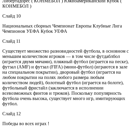
Либертадорес ( КОНМЕБОЛ ) Южноамериканский Кубок (
КОНМЕБОЛ )
Слайд 10
Национальных сборных Чемпионат Европы Клубные Лига
Чемпионов УЕФА Кубок УЕФА
Слайд 11
Существует множество разновидностей футбола, в основном с
меньшим количеством игроков — в том числе футдаблбол
(играется двумя мячами), пляжный футбол (играется на песке),
футзал (AMF) и футзал (FIFA) (мини-футбол) (играются в зале
на специальном покрытии), дворовый футбол (играется на
любом покрытии на полях любого размера любым
количеством людей), болотный футбол (играется на болоте),
футбольный фристайл (заключается в исполнении
всевозможных финтов и трюков). Поскольку популярность
футбола очень высока, существует много игр, имитирующих
футбол.
Слайд 12
Победы во всех играх !