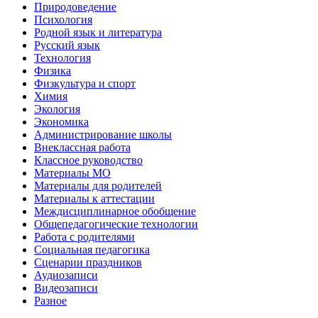
Природоведение
Психология
Родной язык и литература
Русский язык
Технология
Физика
Физкультура и спорт
Химия
Экология
Экономика
Администрирование школы
Внеклассная работа
Классное руководство
Материалы МО
Материалы для родителей
Материалы к аттестации
Междисциплинарное обобщение
Общепедагогические технологии
Работа с родителями
Социальная педагогика
Сценарии праздников
Аудиозаписи
Видеозаписи
Разное