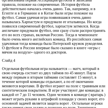
организована первая Ассоциация футбола и записаны
правила, похожие на современные. История футбола
действительно началась очень давно. Так, например, и в
Египте и в Германии и в Китае были игры похожие на
футбол. Самая удачная игра появившаяся очень давно
называлась Харпастум и придумали ее итальянцы. Но когда
появился современный футбол, харпастум затмился. Когда
англичане придумали футбол, они сразу стали распространять
его во всех странах, включая Россию. Тогда в чемпионате
было очень много английских команд. Из российских самая
удачливая тогда команда была Питерский кружок рукоделия.
О футболе в России впервые было сказано в книге «игры с
мячом на воздухе» одного из докторов.
Слайд 4
Отдельная футбольная игра называется — матч, который в
свою очередь состоит из двух таймов по 45 минут. Пауза
между первым и вторым таймами составляет 15 минут, в
течение которой команды отдыхают, а по её окончании
меняются воротами. В футбол играют на поле с травяным или
синтетическим покрытием. В игре участвуют две команды: в
каждой от 7 до 11 человек. Один человек в команде ( вратарь )
может играть руками в штрафной площади у своих ворот, его
основной задачей является защита ворот . Остальные игроки
также имеют свои задачи и позиции на поле. Защитники