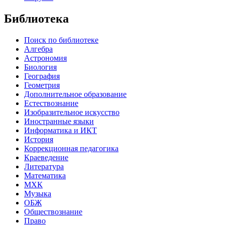
Библиотека
Поиск по библиотеке
Алгебра
Астрономия
Биология
География
Геометрия
Дополнительное образование
Естествознание
Изобразительное искусство
Иностранные языки
Информатика и ИКТ
История
Коррекционная педагогика
Краеведение
Литература
Математика
МХК
Музыка
ОБЖ
Обществознание
Право