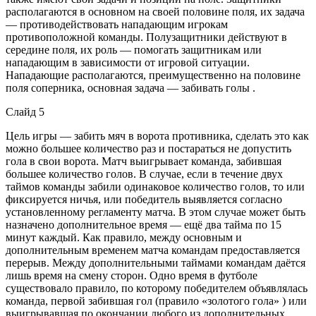
располагаются в основном на своей половине поля, их задача
— противодействовать нападающим игрокам
противоположной команды. Полузащитники действуют в
середине поля, их роль — помогать защитникам или
нападающим в зависимости от игровой ситуации.
Нападающие располагаются, преимущественно на половине
поля соперника, основная задача — забивать голы .
Слайд 5
Цель игры — забить мяч в ворота противника, сделать это как
можно большее количество раз и постараться не допустить
гола в свои ворота. Матч выигрывает команда, забившая
большее количество голов. В случае, если в течение двух
таймов команды забили одинаковое количество голов, то или
фиксируется ничья, или победитель выявляется согласно
установленному регламенту матча. В этом случае может быть
назначено дополнительное время — ещё два тайма по 15
минут каждый. Как правило, между основным и
дополнительным временем матча командам предоставляется
перерыв. Между дополнительными таймами командам даётся
лишь время на смену сторон. Одно время в футболе
существовало правило, по которому победителем объявлялась
команда, первой забившая гол (правило «золотого гола» ) или
выигрывавшая по окончании любого из дополнительных