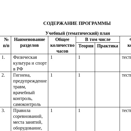
СОДЕРЖАНИЕ ПРОГРАММЫ
Учебный (тематический) план
№
Наименование
Общее
В том числе
разделов
количество
к
п/п
Теория
Практика
часов
1.
Физическая
1
1
тест
культура и спорт
в РФ
2.
Гигиена,
1
1
тест
предупреждение
травм,
врачебный
контроль,
самоконтроль
3.
Правила
1
1
тест
соревнований,
места занятий,
оборудование,