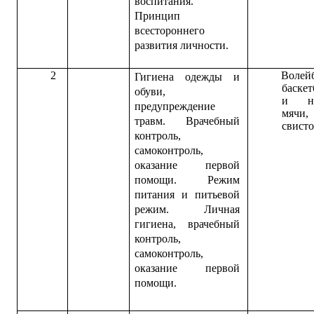
воспитания.
Принцип
всестороннего
развития личности.
2
Волей
Гигиена одежды и
баске
обуви,
и на
предупреждение
мячи,
травм. Врачебный
свисто
контроль,
самоконтроль,
оказание первой
помощи. Режим
питания и питьевой
режим. Личная
гигиена, врачебный
контроль,
самоконтроль,
оказание первой
помощи.