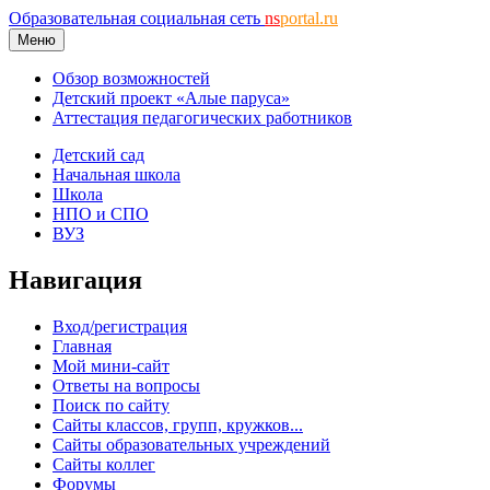
Образовательная социальная сеть
ns
portal.ru
Меню
Обзор возможностей
Детский проект «Алые паруса»
Аттестация педагогических работников
Детский сад
Начальная школа
Школа
НПО и СПО
ВУЗ
Навигация
Вход/регистрация
Главная
Мой мини-сайт
Ответы на вопросы
Поиск по сайту
Сайты классов, групп, кружков...
Сайты образовательных учреждений
Сайты коллег
Форумы