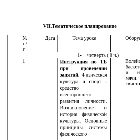
VII.Тематическое планирование
№
Дата
Тема урока
Обору
п/
п
четверть ( 8 ч.)
1
Волей
Инструкция по ТБ
баске
при проведении
и на
занятий.
Физическая
мячи,
культура и спорт -
свисто
средство
всестороннего
развития личности.
Возникновение и
история физической
культуры. Основные
принципы системы
физического