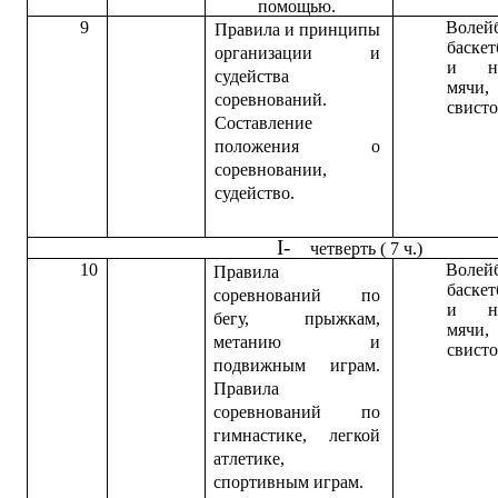
помощью.
9
Волей
Правила и принципы
баске
организации и
и на
судейства
мячи,
соревнований.
свисто
Составление
положения о
соревновании,
судейство.
четверть ( 7 ч.)
10
Волей
Правила
баске
соревнований по
и на
бегу, прыжкам,
мячи,
метанию и
свисто
подвижным играм.
Правила
соревнований по
гимнастике, легкой
атлетике,
спортивным играм.