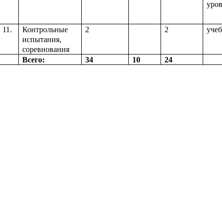
уро
11.
Контрольные
2
2
уче
испытания,
соревнования
Всего:
34
10
24