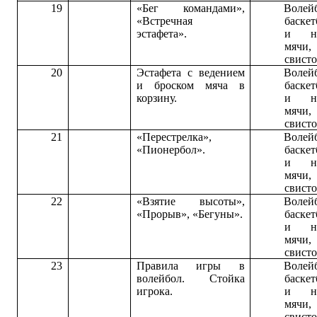
19
«Бег командами»,
Волей
«Встречная
баске
эстафета».
и на
мячи,
свисто
20
Эстафета с ведением
Волей
и броском мяча в
баске
корзину.
и на
мячи,
свисто
21
«Перестрелка»,
Волей
«Пионербол».
баске
и на
мячи,
свисто
22
«Взятие высоты»,
Волей
«Прорыв», «Бегуны».
баске
и на
мячи,
свисто
23
Правила игры в
Волей
волейбол. Стойка
баске
игрока.
и на
мячи,
свисто