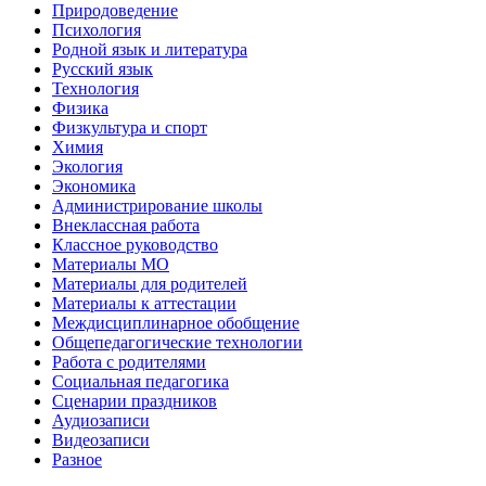
Природоведение
Психология
Родной язык и литература
Русский язык
Технология
Физика
Физкультура и спорт
Химия
Экология
Экономика
Администрирование школы
Внеклассная работа
Классное руководство
Материалы МО
Материалы для родителей
Материалы к аттестации
Междисциплинарное обобщение
Общепедагогические технологии
Работа с родителями
Социальная педагогика
Сценарии праздников
Аудиозаписи
Видеозаписи
Разное