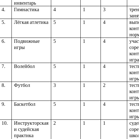
инвентарь
4.
Гимнастика
4
1
3
тре
заня
5.
Лёгкая атлетика
5
1
4
вып
кон
нор
6.
Подвижные
5
1
4
учас
игры
соре
кон
игр
7.
Волейбол
5
1
4
тест
кон
игр
8.
Футбол
3
1
2
тест
кон
игр
9.
Баскетбол
5
1
4
тест
кон
игр
10.
Инструкторская
2
1
1
суде
и судейская
сор
практика
шко