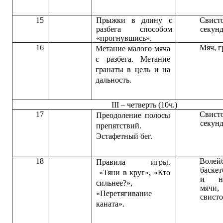
15
Прыжки в длину с
Свисто
разбега способом
секун
«прогнувшись».
16
Мяч, г
Метание малого мяча
с разбега. Метание
гранаты в цель и на
дальность.
III – четверть (10ч.)
17
Свисто
Преодоление полосы
секун
препятствий.
Эстафетный бег.
18
Волей
Правила игры.
баске
«Тяни в круг», «Кто
и на
сильнее?»,
мячи,
«Перетягивание
свисто
каната».