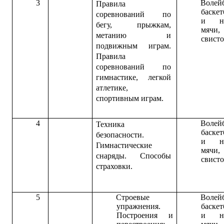
3
Волей
Правила
баске
соревнований по
и на
бегу, прыжкам,
мячи,
метанию и
свисто
подвижным играм.
Правила
соревнований по
гимнастике, легкой
атлетике,
спортивным играм.
4
Волей
Техника
баске
безопасности.
и на
Гимнастические
мячи,
снаряды. Способы
свисто
страховки.
5
Строевые
Волей
упражнения.
баске
Построения и
и на