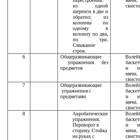
перестроения:
мячи,
из одной
свисто
шеренги в две и
обратно; из
колонны по
одному в
колонну по два,
по три.
Смыкание
строя.
6
Общеразвивающие
Волей
упражнения без
баске
предметов
и на
мячи,
свисто
7
Общеразвивающие
Волей
упражнения с
баске
предметами
и на
мячи,
свисто
8
Акробатические
Волей
упражнения.
баске
Переворот в
и на
сторону. Стойка
мячи,
на руках с
свисто