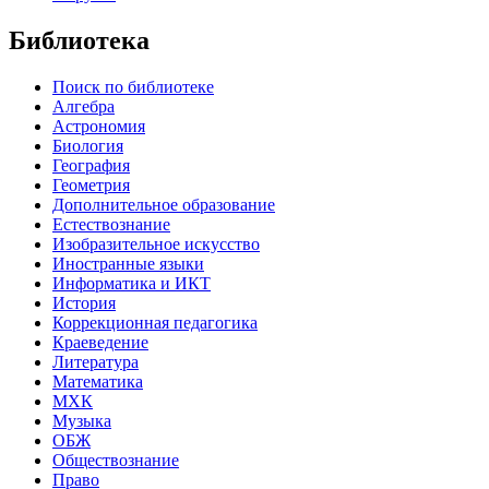
Библиотека
Поиск по библиотеке
Алгебра
Астрономия
Биология
География
Геометрия
Дополнительное образование
Естествознание
Изобразительное искусство
Иностранные языки
Информатика и ИКТ
История
Коррекционная педагогика
Краеведение
Литература
Математика
МХК
Музыка
ОБЖ
Обществознание
Право