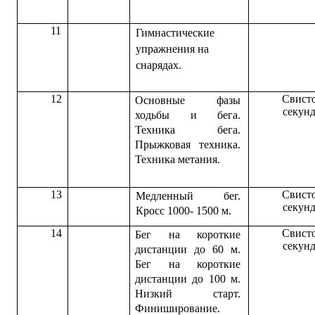
11
Гимнастические
упражнения на
снарядах.
12
Свисто
Основные фазы
секун
ходьбы и бега.
Техника бега.
Прыжковая техника.
Техника метания.
13
Свисто
Медленный бег.
секун
Кросс 1000- 1500 м.
14
Свисто
Бег на короткие
секун
дистанции до 60 м.
Бег на короткие
дистанции до 100 м.
Низкий старт.
Финиширование.