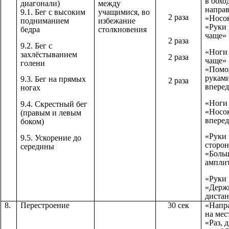
в обхо
диагонали)
между
напра
9.1. Бег с высоким
учащимися, во
2 раза
«Носок
подниманием
избежание
«Руки
бедра
столкновения
чаще»
2 раза
9.2. Бег с
«Ноги
захлёстыванием
2 раза
чаще»
голени
«Помо
руками
9.3. Бег на прямых
2 раза
впере
ногах
«Ноги
9.4. Скрестный бег
«Носок
(правым и левым
впере
боком)
«Руки 
9.5. Ускорение до
сторо
середины
«Боль
ампли
«Руки
«Держ
диста
8.
Перестроение
30 сек
«Напр
на мес
«Раз, 