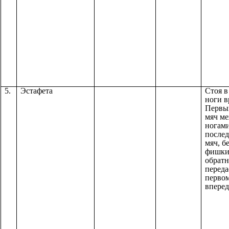
5.
Эстафета
Стоя в
ноги в
Первы
мяч м
ногами
после
мяч, б
фишки
обратн
переда
первом
вперед