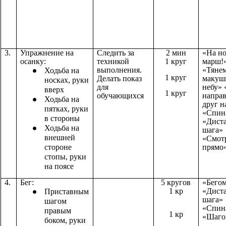
3.
Упражнение на
Следить за
2 мин
«На но
осанку:
техникой
1 круг
марш!
выполнения.
«Тяне
Ходьба на
1 круг
Делать показ
макуш
носках, руки
для
небу»
вверх
1 круг
обучающихся
напра
Ходьба на
друг н
пятках, руки
«Спин
в стороны
«Дист
Ходьба на
шага»
внешней
«Смот
стороне
прямо
стопы, руки
на поясе
4.
Бег:
5 кругов
«Бего
1 кр
«Дист
Приставным
шага»
шагом
«Спин
правым
1 кр
«Шаго
боком, руки