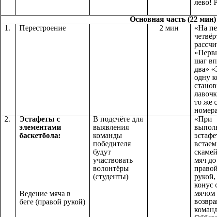
лево! Р
Основная часть (22 мин)
1.
Перестроение
2 мин
«На п
четвё
рассчи
«Перв
шаг вп
два» «
одну к
станов
лавочк
то же 
номе
2.
Эстафеты с
В подсчёте для
«При
элементами
выявления
выпол
баскетбола:
команды
эстафе
победителя
встаем
будут
скамей
участвовать
мяч до
волонтёры
правой
(студенты)
рукой,
конус 
мячом 
Ведение мяча в
возвра
беге (правой рукой)
команд