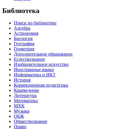
Библиотека
Поиск по библиотеке
Алгебра
Астрономия
Биология
География
Геометрия
Дополнительное образование
Естествознание
Изобразительное искусство
Иностранные языки
Информатика и ИКТ
История
Коррекционная педагогика
Краеведение
Литература
Математика
МХК
Музыка
ОБЖ
Обществознание
Право