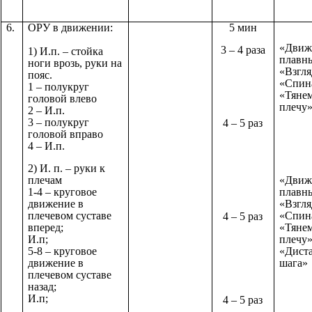
6.
ОРУ в движении:
5 мин
«Движ
3 – 4 раза
1) И.п. – стойка
плавн
ноги врозь, руки на
«Взгля
пояс.
«Спин
1 – полукруг
«Тянем
головой влево
плечу
2 – И.п.
3 – полукруг
4 – 5 раз
головой вправо
4 – И.п.
2) И. п. – руки к
плечам
«Движ
1-4 – круговое
плавн
движение в
«Взгля
плечевом суставе
«Спин
4 – 5 раз
вперед;
«Тянем
И.п;
плечу
5-8 – круговое
«Дист
движение в
шага»
плечевом суставе
назад;
И.п;
4 – 5 раз