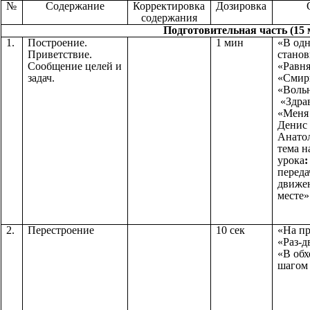
№
Содержание
Корректировка
Дозировка
содержания
Подготовительная часть (15 
1.
Построение.
1 мин
«В од
Приветствие.
станов
Сообщение целей и
«Равня
задач.
«Смир
«Воль
«Здрав
«Меня 
Денис
Анато
тема н
урока
:
переда
движе
месте»
2.
Перестроение
10 сек
«На п
«Раз-д
«В обх
шагом