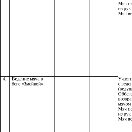
Мяч пе
из рук
Мяч ве
4.
Ведение мяча в
Участ
беге «Змейкой»
с веде
(ведущ
Оббег
возвра
мячом 
Мяч пе
из рук
Мяч ве