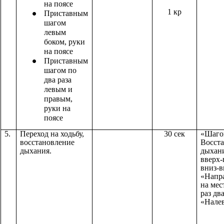
на поясе
1 кр
Приставным
шагом
левым
боком, руки
на поясе
Приставным
шагом по
два раза
левым и
правым,
руки на
поясе
5.
Переход на ходьбу,
30 сек
«Шаго
восстановление
Восст
дыхания.
дыхани
вверх-
вниз-в
«Напр
на мес
раз дв
«Нале