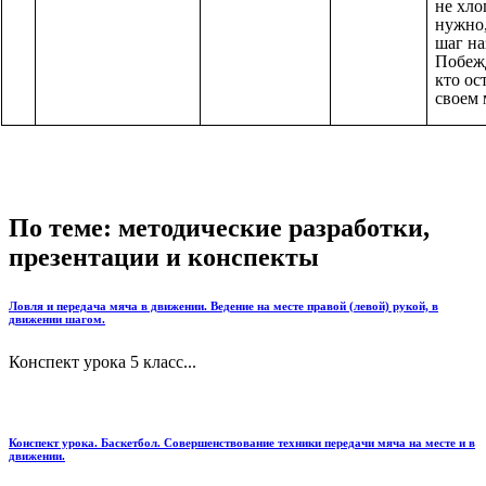
не хло
нужно,
шаг на
Побежд
кто ос
своем 
По теме: методические разработки,
презентации и конспекты
Ловля и передача мяча в движении. Ведение на месте правой (левой) рукой, в
движении шагом.
Конспект урока 5 класс...
Конспект урока. Баскетбол. Совершенствование техники передачи мяча на месте и в
движении.