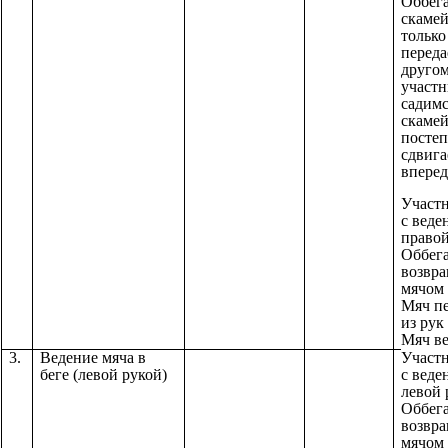
Оббег
скамей
только
переда
друго
участн
садимс
скамей
посте
сдвига
впере
Участ
с веде
правой
Оббега
возвра
мячом 
Мяч пе
из рук
Мяч ве
3.
Ведение мяча в
Участ
беге (левой рукой)
с веде
левой 
Оббега
возвра
мячом 