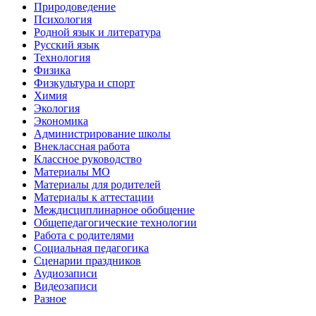
Природоведение
Психология
Родной язык и литература
Русский язык
Технология
Физика
Физкультура и спорт
Химия
Экология
Экономика
Администрирование школы
Внеклассная работа
Классное руководство
Материалы МО
Материалы для родителей
Материалы к аттестации
Междисциплинарное обобщение
Общепедагогические технологии
Работа с родителями
Социальная педагогика
Сценарии праздников
Аудиозаписи
Видеозаписи
Разное