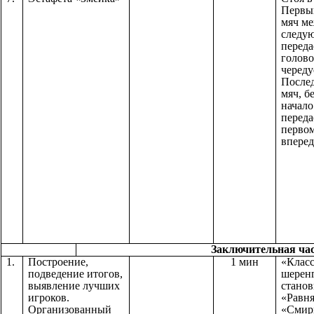
Первы
мяч ме
следу
переда
голово
череду
После
мяч, б
начало
переда
первом
вперед
Заключительная час
1.
Построение,
1 мин
«Класс
подведение итогов,
шерен
выявление лучших
станов
игроков.
«Равня
Организованный
«Смир