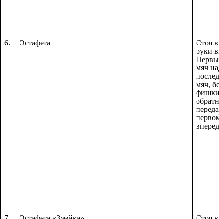
6.
Эстафета
Стоя в
руки в
Первы
мяч на
послед
мяч, б
фишки
обратн
переда
первом
вперед
7.
Эстафета «Змейка»
Стоя в