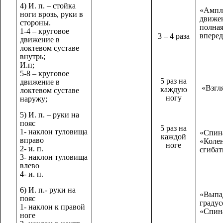
4) И. п. – стойка
«Ампл
ноги врозь, руки в
движе
стороны.
полная
1-4 – круговое
впере
3 – 4 раза
движение в
локтевом суставе
внутрь;
И.п;
5-8 – круговое
5 раз на
движение в
«Взгля
каждую
локтевом суставе
ногу
наружу;
5) И. п. – руки на
пояс
5 раз на
1- наклон туловища
«Спин
каждой
вправо
«Коле
ноге
2- и. п.
сгибат
3- наклон туловища
влево
4- и. п.
6) И. п.- руки на
«Выпа
пояс
градус
1- наклон к правой
«Спин
ноге