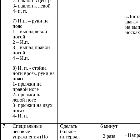
2- наклон в центр
3- наклон к левой
4- и. п.
«Дист
7) И.п. – руки на
шага»
пояс
на вып
1 – выпад левой
носка
ногой
2 – И.п.
3 – выпад правой
ногой
4 – И.п.
8) И. п. - стойка
ноги врозь, руки на
поясе
1- прыжки на
правой ноге
2- прыжки на
левой ноге
3- прыжки на двух
ногах
4- И. п.
7.
Специальные
Сделать
6 минут
беговые
больше
«Напр
2 раза
упражнения (По
интервал