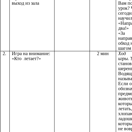
выход из зала
Вам п
урок?
сегодн
научил
«Напра
два!»
«За
напра
обход 
шагом
2.
Игра на внимание:
2 мин
Ход
«Кто летает?»
игры.
У
станов
шеренг
Водящ
называ
Если 
обозн
предм
живот
которы
летать
хлопа
ладоши
котор
не вов