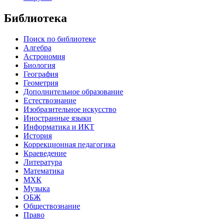
Библиотека
Поиск по библиотеке
Алгебра
Астрономия
Биология
География
Геометрия
Дополнительное образование
Естествознание
Изобразительное искусство
Иностранные языки
Информатика и ИКТ
История
Коррекционная педагогика
Краеведение
Литература
Математика
МХК
Музыка
ОБЖ
Обществознание
Право