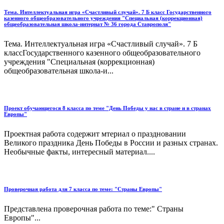
Тема. Интеллектуальная игра «Счастливый случай». 7 Б класс Государственного
казенного общеобразовательного учреждения "Специальная (коррекционная)
общеобразовательная школа-интернат № 36 города Ставрополя"
Тема. Интеллектуальная игра «Счастливый случай». 7 Б
классГосударственного казенного общеобразовательного
учреждения "Специальная (коррекционная)
общеобразовательная школа-и...
Проект обучающегося 8 класса по теме "День Победы у нас в стране и в странах
Европы"
Проектная работа содержит мтериал о праздновании
Великого праздника День Победы в России и разных странах.
Необычные факты, интересный материал....
Проверочная работа для 7 класса по теме: "Страны Европы"
Представлена проверочная работа по теме:" Страны
Европы"...