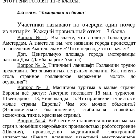
Этот гейм готовят 11-е классы.
4-й гейм
.
"Заморочки из бочки"
Участники называют по очереди один номер
из четырёх. Каждый правильный ответ – 3 балла.
Вопрос № 1
. Вы знаете, что столица Голландии –
Амстердам. А знаете ли вы, что название города происходит
от поселения Амстелледамме? Что в переводе это означает?
Доп. Центральную площадь города амстердамцы
назвали Дам. (Дамба на реке Амстел).
Вопрос № 2.
Типичный ландшафт Голландии трудно
представить без знаменитых ветряных мельниц. Как понять
столь странное голландское выражение "молоть до
осушения"?
Вопрос № 3.
Масштабы туризма в малые страны
Европы всё растут: Австрию посещают 18 млн. туристов,
Швейцарию – 13, Нидерланды – 5. Что привлекает туристов в
малые страны Европы? Чем это можно объяснить?
(Экономическое благополучие, стабильная спокойная
экономика, тихие, красивые страны).
Вопрос № 4.
Всё весомее становятся позиции малых
стран в новейших наукоёмких производствах: роботостроение
(Швеция), производство медицинской электронной
аппаратуры (Дания), всемирно известный электроконцерн