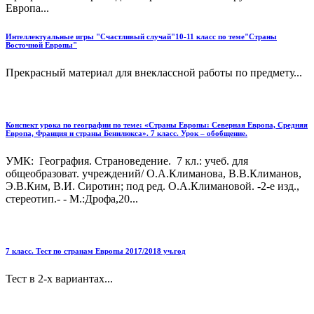
Европа...
Интеллектуальные игры "Счастливый случай"10-11 класс по теме"Страны
Восточной Европы"
Прекрасный материал для внеклассной работы по предмету...
Конспект урока по географии по теме: «Страны Европы: Северная Европа, Средняя
Европа, Франция и страны Бенилюкса». 7 класс. Урок – обобщение.
УМК: География. Страноведение. 7 кл.: учеб. для
общеобразоват. учреждений/ О.А.Климанова, В.В.Климанов,
Э.В.Ким, В.И. Сиротин; под ред. О.А.Климановой. -2-е изд.,
стереотип.- - М.:Дрофа,20...
7 класс. Тест по странам Европы 2017/2018 уч.год
Тест в 2-х вариантах...