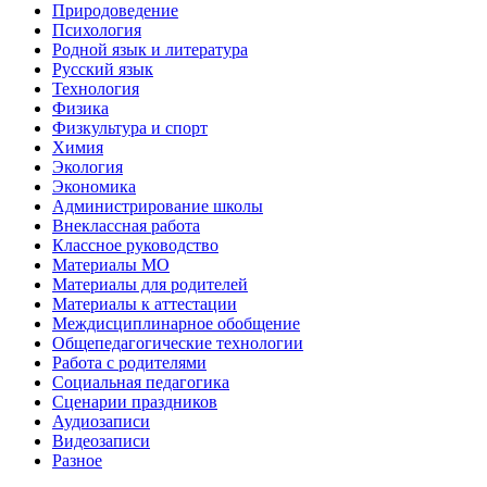
Природоведение
Психология
Родной язык и литература
Русский язык
Технология
Физика
Физкультура и спорт
Химия
Экология
Экономика
Администрирование школы
Внеклассная работа
Классное руководство
Материалы МО
Материалы для родителей
Материалы к аттестации
Междисциплинарное обобщение
Общепедагогические технологии
Работа с родителями
Социальная педагогика
Сценарии праздников
Аудиозаписи
Видеозаписи
Разное