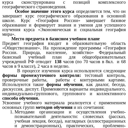
курса сконструирована с позиций комплексного
географического страноведения.
Особое значение этого курса
определяется тем, что он
завершает курс географического образования в основной
школе. Курс «География России» завершает базовое
образование и формирует знания и умения для успешного
изучения курса «Экономическая и социальная география
мира».
Место предмета в базисном учебном плане
Предмет география входит в образовательную область
«Обществознание». На прохождение программы «География
России. Природа, население, хозяйство» Федеральный
базисный учебный план для общеобразовательных
учреждений РФ отводит
138
часов (по 70 часов в 8кл. и 68
часов в 9 классе), 2 часа в неделю.
В процессе изучения курса используются следующие
формы промежуточного контроля:
тестовый контроль,
проверочные работы, работы с контурными картами.
Используются такие
формы обучения
, как диалог, беседа,
дискуссия, диспут. Применяются варианты индивидуального,
индивидуально-группового, группового и коллективного
способа обучения.
Усвоение учебного материала реализуется с применением
основных групп
методов обучения
и их сочетания:
Методами организации и осуществления учебно-
познавательной деятельности: словесных (рассказ,
учебная лекция, беседа), наглядных (иллюстрационных
и демонстрационных), практических, проблемно-