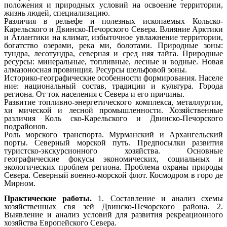
положения и природных условий на освоение территории,
жизнь людей, специализацию.
Различия в рельефе и полезных ископаемых Кольско-
Карельского и Двинско-Печорского Севера. Влияние Арктики
и Атлантики на климат, избыточное увлажнение территории,
богатство озерами, река ми, болотами. Природные зоны:
тундра, лесотундра, северная и сред няя тайга. Природные
ресурсы: минеральные, топливные, лесные и водные. Новая
алмазоносная провинция. Ресурсы шельфовой зоны.
Историко-географические особенности формирования. Населе
ние: национальный состав, традиции и культура. Города
региона. От ток населения с Севера и его причины.
Развитие топливно-энергетического комплекса, металлургии,
хи мической и лесной промышленности. Хозяйственные
различия Коль ско-Карельского и Двинско-Печорского
подрайонов.
Роль морского транспорта. Мурманский и Архангельский
порты. Северный морской путь. Предпосылки развития
туристско-экскурсионного хозяйства. Основные
географические фокусы экономических, социальных и
экологических проблем региона. Проблема охраны природы
Севера. Северный военно-морской флот. Космодром в горо де
Мирном.
Практические работы.
1. Составление и анализ схемы
хозяйственных свя зей Двинско-Печорского района. 2.
Выявление и анализ условий для развития рекреационного
хозяйства Европейского Севера.