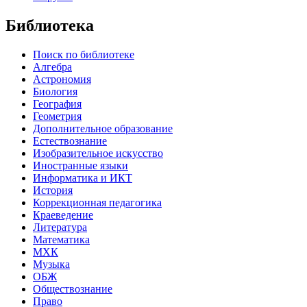
Библиотека
Поиск по библиотеке
Алгебра
Астрономия
Биология
География
Геометрия
Дополнительное образование
Естествознание
Изобразительное искусство
Иностранные языки
Информатика и ИКТ
История
Коррекционная педагогика
Краеведение
Литература
Математика
МХК
Музыка
ОБЖ
Обществознание
Право