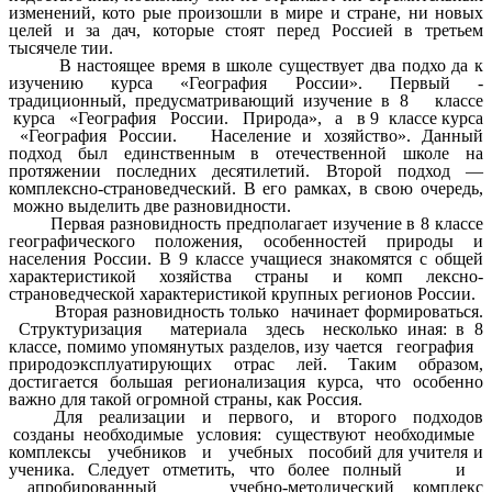
изменений, кото рые произошли в мире и стране, ни новых
целей и за дач, которые стоят перед Россией в третьем
тысячеле тии.
В настоящее время в школе существует два подхо да к
изучению курса «География России». Первый -
традиционный, предусматривающий изучение в 8 классе
курса «География России. Природа», а в 9 классе курса
«География России. Население и хозяйство». Данный
подход был единственным в отечественной школе на
протяжении последних десятилетий. Второй подход —
комплексно-страноведческий. В его рамках, в свою очередь,
можно выделить две разновидности.
Первая разновидность предполагает изучение в 8 классе
географического положения, особенностей природы и
населения России. В 9 классе учащиеся знакомятся с общей
характеристикой хозяйства страны и комп лексно-
страноведческой характеристикой крупных регионов России.
Вторая разновидность только начинает формироваться.
Структуризация материала здесь несколько иная: в 8
классе, помимо упомянутых разделов, изу чается география
природоэксплуатирующих отрас лей. Таким образом,
достигается большая регионализация курса, что особенно
важно для такой огромной страны, как Россия.
Для реализации и первого, и второго подходов
созданы необходимые условия: существуют необходимые
комплексы учебников и учебных пособий для учителя и
ученика. Следует отметить, что более полный и
апробированный учебно-методический комплекс