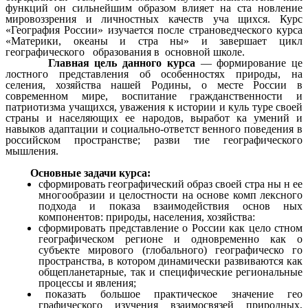
функций он сильнейшим образом влияет на ста новление
мировоззрения и личностных качеств уча щихся. Курс
«География России» изучается после страноведческого курса
«Материки, океаны и стра ны» и завершает цикл
географического образования в основной школе.
Главная цель данного курса
— формирование це
лостного представления об особенностях природы, на
селения, хозяйства нашей Родины, о месте России в
современном мире, воспитание гражданственности и
патриотизма учащихся, уважения к истории и куль туре своей
страны и населяющих ее народов, выработ ка умений и
навыков адаптации и социально-ответст венного поведения в
российском пространстве; разви тие географического
мышления.
Основные задачи курса:
сформировать географический образ своей стра ны н ее
многообразии и целостности на основе комп лексного
подхода и показа взаимодействия основ ных
компонентов: природы, населения, хозяйства:
сформировать представление о России как цело стном
географическом регионе и одновременно как о
субъекте мирового (глобального) географическо го
пространства, в котором динамически развиваются как
общепланетарные, так и специфические региональные
процессы и явления;
показать большое практическое значение гео
графического изучения взаимосвязей природных,