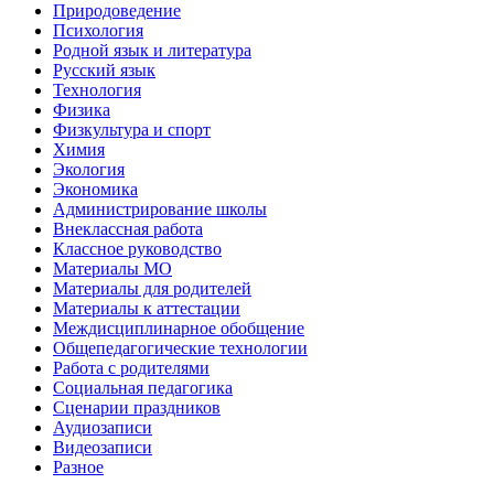
Природоведение
Психология
Родной язык и литература
Русский язык
Технология
Физика
Физкультура и спорт
Химия
Экология
Экономика
Администрирование школы
Внеклассная работа
Классное руководство
Материалы МО
Материалы для родителей
Материалы к аттестации
Междисциплинарное обобщение
Общепедагогические технологии
Работа с родителями
Социальная педагогика
Сценарии праздников
Аудиозаписи
Видеозаписи
Разное