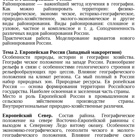
Районирование — важнейший метод изучения в географии.
Как можно районировать территорию: физико-
географическое, экономи ческое, историко-географическое,
природно-хозяйственное, эколого-экономическое и другие
виды районирования. Виды районирования: сплошное и
узловое, частное и комплексное и т. д. Соподчиненность
различных видов районирования России.
Практическая работа. Моделирование вариантов нового
районирования России.
Тема 2. Европейская Россия (Западный макрорегион)
Особенности природы, истории и географии хозяйства.
Географи ческое положение на западе России. Разнообразие
рельефа в связи с особенностями геологического строения и
рельефообразующих про цессов. Влияние географического
положения на климат региона. Са мый полный в России
набор природных зон. Природные ресурсы. Ев ропейская
Россия — основа формирования территории Российского
государства. Наиболее освоенная и заселенная часть страны.
Место и роль Европейской России в промышленном и
сельскохо зяйственном производстве страны.
Внутрирегиональные природно-хозяйственные различия.
Европейский Север.
Состав района. Географическое
положение на севере Восточно-Европейской равнины с
выходом к Северному Ледо витому океану. Особенности
экономико-географического, геополити ческого и эколого-
географического положения. Влияние географиче ского