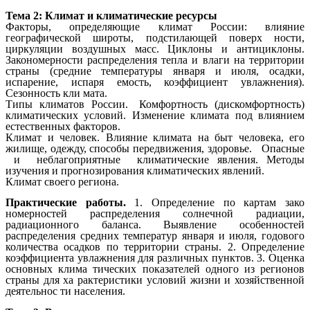
Тема 2: Климат и климатические ресурсы
Факторы, определяющие климат России: влияние
географической широты, подстилающей поверх ности,
циркуляции воздушных масс. Циклоны и антициклоны.
Закономерности распределения тепла и влаги на территории
страны (средние температуры января и июля, осадки,
испарение, испаря емость, коэффициент увлажнения).
Сезонность кли мата.
Типы климатов России. Комфортность (дискомфортность)
климатических условий. Изменение климата под влиянием
естественных факторов.
Климат и человек. Влияние климата на быт человека, его
жилище, одежду, способы передвижения, здоровье. Опасные
и неблагоприятные климатические явления. Методы
изучения и прогнозирования климатических явлений.
Климат своего региона.
Практические работы.
1. Определение по картам зако
номерностей распределения солнечной радиации,
радиационного баланса. Выявление особенностей
распределения средних температур января и июля, годового
количества осадков по территории страны. 2.
Определение
коэффициента увлажнения для различных пунктов.
3. Оценка
основных клима тических показателей одного из регионов
страны для ха рактеристики условий жизни и хозяйственной
деятельнос ти населения.