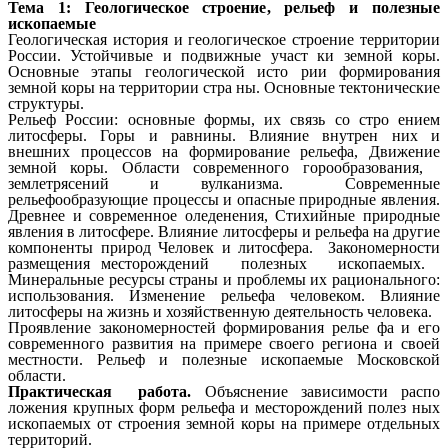
Тема 1: Геологическое строение, рельеф и полезные
ископаемые
Геологическая история и геологическое строение территории
России. Устойчивые и подвижные участ ки земной коры.
Основные этапы геологической исто рии формирования
земной коры на территории стра ны. Основные тектонические
структуры.
Рельеф России: основные формы, их связь со стро ением
литосферы. Горы и равнины. Влияние внутрен них и
внешних процессов на формирование рельефа, Движение
земной коры. Области современного горообразования,
землетрясений и вулканизма. Современные
рельефообразующие процессы и опасные природные явления.
Древнее и современное оледенения, Стихийные природные
явления в литосфере. Влияние литосферы и рельефа на другие
компоненты природ Человек и литосфера. Закономерности
размещения месторождений полезных ископаемых.
Минеральные ресурсы страны и проблемы их рационального:
использования. Изменение рельефа человеком. Влияние
литосферы на жизнь и хозяйственную деятельность человека.
Проявление закономерностей формирования релье фа и его
современного развития на примере своего региона и своей
местности.
Рельеф и полезные ископаемые Московской
области.
Практическая работа.
Объяснение зависимости распо
ложения крупных форм рельефа и месторождений полез ных
ископаемых от строения земной коры на примере отдельных
территорий.