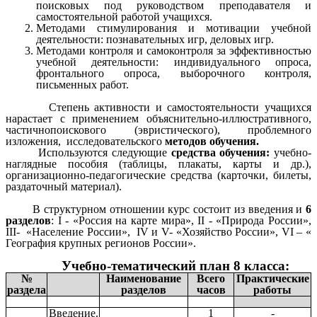
поисковых под руководством преподавателя и
самостоятельной работой учащихся.
Методами стимулирования и мотивации учебной
деятельности: познавательных игр, деловых игр.
Методами контроля и самоконтроля за эффективностью
учебной деятельности: индивидуального опроса,
фронтального опроса, выборочного контроля,
письменных работ.
Степень активности и самостоятельности учащихся
нарастает с применением объяснительно-иллюстративного,
частичнопоискового (эвристического), проблемного
изложения, исследовательского
методов обучения.
Используются следующие
средства обучения:
учебно-
наглядные пособия (таблицы, плакаты, карты и др.),
организационно-педагогические средства (карточки, билеты,
раздаточный материал).
В структурном отношении курс состоит из введения и
6
разделов
: I - «Россия на карте мира», II - «Природа России»,
III- «Население России», IV и V- «Хозяйство России», VI – «
География крупных регионов России».
Учебно-тематический план 8 класса:
№
Наименование
Всего
Практические
раздела
разделов
часов
работы
Введение.
1
-