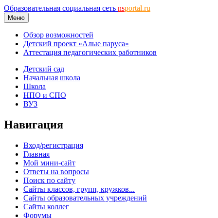
Образовательная социальная сеть
ns
portal.ru
Меню
Обзор возможностей
Детский проект «Алые паруса»
Аттестация педагогических работников
Детский сад
Начальная школа
Школа
НПО и СПО
ВУЗ
Навигация
Вход/регистрация
Главная
Мой мини-сайт
Ответы на вопросы
Поиск по сайту
Сайты классов, групп, кружков...
Сайты образовательных учреждений
Сайты коллег
Форумы