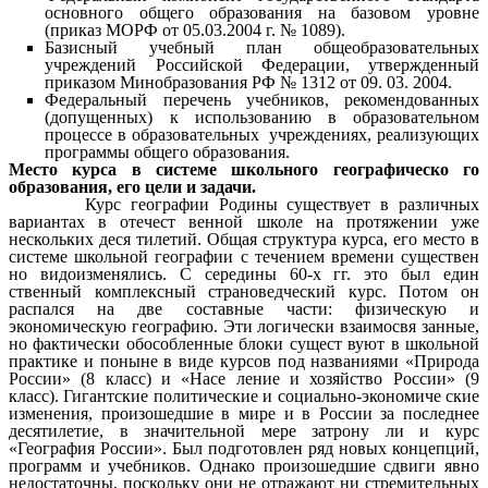
основного общего образования на базовом уровне
(приказ МОРФ от 05.03.2004 г. № 1089).
Базисный учебный план общеобразовательных
учреждений Российской Федерации, утвержденный
приказом Минобразования РФ № 1312 от 09. 03. 2004.
Федеральный перечень учебников, рекомендованных
(допущенных) к использованию в образовательном
процессе в образовательных учреждениях, реализующих
программы общего образования.
Место курса в системе школьного географическо го
образования, его цели и задачи.
Курс географии Родины существует в различных
вариантах в отечест венной школе на протяжении уже
нескольких деся тилетий. Общая структура курса, его место в
системе школьной географии с течением времени существен
но видоизменялись. С середины 60-х гг. это был един
ственный комплексный страноведческий курс. Потом он
распался на две составные части: физическую и
экономическую географию. Эти логически взаимосвя занные,
но фактически обособленные блоки сущест вуют в школьной
практике и поныне в виде курсов под названиями «Природа
России» (8 класс) и «Насе ление и хозяйство России» (9
класс). Гигантские политические и социально-экономиче ские
изменения, произошедшие в мире и в России за последнее
десятилетие, в значительной мере затрону ли и курс
«География России». Был подготовлен ряд новых концепций,
программ и учебников. Однако произошедшие сдвиги явно
недостаточны, поскольку они не отражают ни стремительных