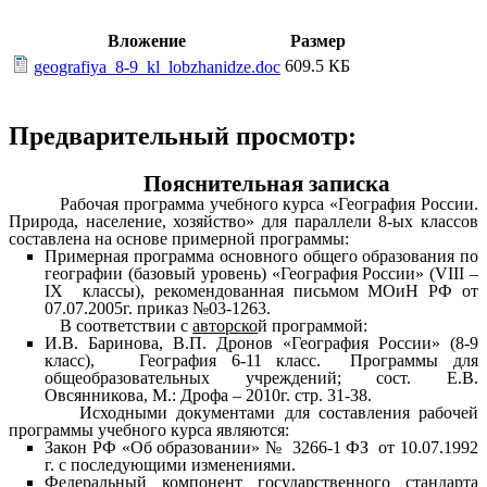
Вложение
Размер
609.5 КБ
geografiya_8-9_kl_lobzhanidze.doc
Предварительный просмотр:
Пояснительная записка
Рабочая программа учебного курса «География России.
Природа, население, хозяйство» для параллели 8-ых классов
составлена на основе примерной программы:
Примерная программа основного общего образования по
географии (базовый уровень) «География России» (VIII –
IX классы), рекомендованная письмом МОиН РФ от
07.07.2005г. приказ №03-1263.
В соответствии с
авторско
й программой:
И.В. Баринова, В.П. Дронов «География России» (8-9
класс), География 6-11 класс. Программы для
общеобразовательных учреждений; сост. Е.В.
Овсянникова, М.: Дрофа – 2010г. стр. 31-38.
Исходными документами для составления рабочей
программы учебного курса являются:
Закон РФ «Об образовании» № 3266-1 ФЗ от 10.07.1992
г. с последующими изменениями.
Федеральный компонент государственного стандарта