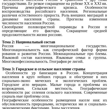
государствами. Ее резкое сокращение на рубеже XX и XXI вв.
Причины демографического кризиса. Особенности
воспроизводства российского населения. Региональные
различия естественного прироста. Роль внешних миграций в
динамике населения страны. Прогнозы изменения
численности населения России.
Своеобразие половозрастной пирамиды в России и
определяющие его факторы. Сокращение средней
продолжительности жизни россиян.
Тема 2: Национальный состав
Россия — многонациональное государство.
Многонациональность как специфический фактор форми
рования и развития России. Межнациональные про блемы.
Языковой состав населения. Языковые семьи и группы.
Многоконфессиональность. География ре лигий.
Тема 3: Городское и сельское население страны
Особенности ур банизации в России. Концентрация
населения в круп нейших городах и обострение в них
социально-эконо мических и экологических проблем.
Городские агло мерации. Малые города и проблемы их
возрождения. Сельская местность. Географические
особенности рас селения сельского населения. Современные
социаль ные проблемы села.
Географические особенности размещения населе ния: их
обусловленность природными, исторически ми и социально-
экономическими факторами. Зоны расселения.