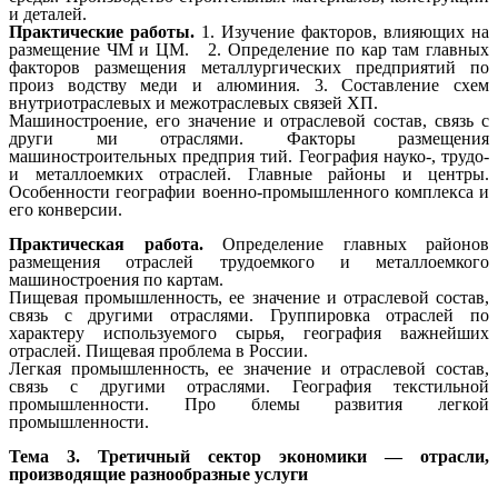
и деталей.
Практические работы.
1.
Изучение факторов, влияющих на
размещение ЧМ и ЦМ.
2. Определение по кар там главных
факторов размещения металлургических предприятий по
произ водству меди и алюминия. 3.
Составление схем
внутриотраслевых и межотраслевых связей ХП.
Машиностроение, его значение и отраслевой состав, связь с
други ми отраслями. Факторы размещения
машиностроительных предприя тий. География науко-, трудо-
и металлоемких отраслей. Главные районы и центры.
Особенности географии военно-промышленного комплекса и
его конверсии.
Практическая работа.
Определение главных районов
размещения отраслей трудоемкого и металлоемкого
машиностроения по картам.
Пищевая промышленность, ее значение и отраслевой состав,
связь с другими отраслями. Группировка отраслей по
характеру используемого сырья, география важнейших
отраслей. Пищевая проблема в России.
Легкая промышленность, ее значение и отраслевой состав,
связь с другими отраслями. География текстильной
промышленности. Про блемы развития легкой
промышленности.
Тема 3. Третичный сектор экономики — отрасли,
производящие разнообразные услуги