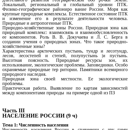
Локальный, региональный и глобальный уровни ПТК.
Физико-географическое райониро вание России. Моря как
крупные природные комплексы. Естественное состояние ПТК
и изменение его в результате деятельности человека.
Природные и антропогенные ПТК.
Природно-хозяйственные зоны России. Природная зона как
природный комплекс: взаимосвязь и взаимообусловленность
ее компонентов. Роль В. В. Докучаева и Л. С. Берга в
создании учения о природных зонах. Что такое природно-
хозяйственные зоны?
Характеристика арктических пустынь, тундр и лесотундр,
лесов, лесостепей и степей, полупустынь |и пустынь.
Высотная поясность. Природные ресурсы зон, их
использование, экологические проблемы. Заповедники. Особо
охраняемые природные тер ритории. Памятники всемирного
природного наследия.
Природная зона своей местности. Ее экологические
проблемы.
Практическая работа.
Выявление по картам зависимостей
между компонентами природы на примере одной из ПЗ
Часть III
НАСЕЛЕНИЕ РОССИИ (9 ч)
Тема 1: Численность населения
Численность населения России в сравнении с дру гими