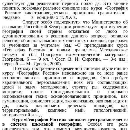
существует для реализации первого подхо да. Это вполне
понятно, поскольку реальное становле ние курса «География
России» как страноведческого произошло сравнительно
недавно — в конце 90-х гг. XX в.
Следует особо подчеркнуть, что Министерство об
разования Российской Федерации рекомендует при изучении
географии своей страны отказаться от любо го
администрирования в решении данного вопроса, оставляя
решение об использовании тех или иных подходов, программ
и учебников за учителем (см. «О преподавании курса
«География России» по новым правилам». Методическое
письмо в сб.: Программ но-методические материалы.
География. 6 — 9 кл. / Сост. В. И. Сиротин. — 3-е изд.,
перераб. — М.: Дро фа, 2000).
Поэтому построение современной системы обуче ния по
курсу «География России» невозможно на ос нове ранее
использовавшихся принципов и подходов. Оно требует
кардинального переосмысления всех его составляющих:
целей и задач, методологии, структу ры, содержания,
методики, полос последовательного и широкого
использования таких основополагающих принципов, как
гуманизация, социологизация, эко логизация, экономизация и
др., таких научно-мето дических подходов, как
территориальный, комплекс ный, типологический,
исторический и т. д.
Курс «География России» занимает центральное место
в системе школьной географии.
Особая его роль
определяется тем, что помимо научно-ознакомитель ных