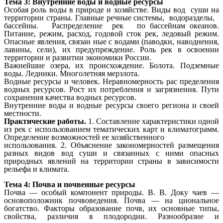
Тема 3: Внутренние воды и водные ресурсы
Особая роль воды в природе и хозяйстве. Виды вод суши на
территории страны. Главные речные системы, водоразделы,
бассейны. Распределение рек по бассейнам океанов.
Питание, режим, расход, годовой сток рек, ледовый режим.
Опасные явления, связан ные с водами (паводки, наводнения,
лавины, сели), их предупреждение. Роль рек в освоении
территории и развитии экономики России.
Важнейшие озера, их происхождение. Болота. Подземные
воды. Ледники. Многолетняя мерзлота.
Водные ресурсы и человек. Неравномерность рас пределения
водных ресурсов. Рост их потребления и загрязнения. Пути
сохранения качества водных ресурсов.
Внутренние воды и водные ресурсы своего региона и своей
местности.
Практические работы.
1. Составление характеристики одной
из рек с использованием тематических карт и климатограмм.
Определение возможностей ее хозяйственного
использования. 2. Объяснение закономерностей размещения
разных видов вод суши и связанных с ними опасных
природных явлений на территории страны в зависимости
рельефа и климата.
Тема 4: Почва и почвенные ресурсы
Почва — особый компонент природы. В. В. Доку чаев —
основоположник почвоведения. Почва — на циональное
богатство. Факторы образование почв, их основные типы,
свойства, различия в плодородии. Разнообразие и