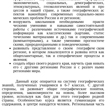
экономических, социальных, демографических,
этнокультурных, геоэкологических явлений и про
цессов в нашей стране, а также географических ас
пектов важнейших современных социально-эконо
мических проблем России и ее регионов;
вооружить школьников необходимыми практи
ческими умениями и навыками самостоятельной
работы с различными источниками географической
информации как классическими (картами, статис
тическими материалами и др.) так и современными
(компьютерными), а также умениями прогностиче
скими, природоохранными и поведенческими;
развивать представление о своем географиче ском
регионе, в котором локализуются и развива ются как
общепланетарные, так и специфические процессы и
явления;
создать образ своего родного края, научить срав нивать
его с другими регионами России и с различ ными
регионами мира.
Данный курс опирается на систему географических
знаний, полученных учащимися в 6-7 классах. С другой
стороны, он развивает общие географические понятия,
определения, закономерности на новом, более высоком
уровне, используя как базу для этого географию родной
страны. Особенностью курса является гуманизация его
содержания, в центре находится человек. Региональная часть