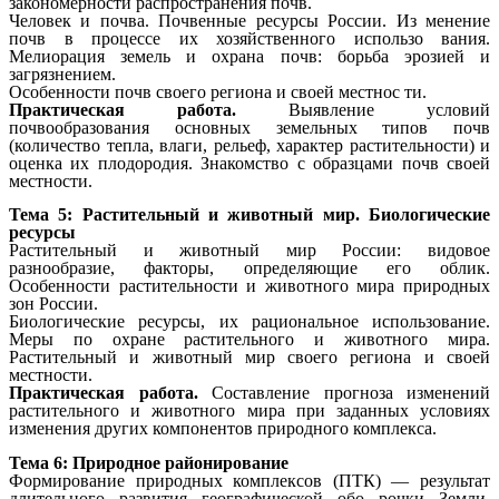
закономерности распространения почв.
Человек и почва. Почвенные ресурсы России. Из менение
почв в процессе их хозяйственного использо вания.
Мелиорация земель и охрана почв: борьба эрозией и
загрязнением.
Особенности почв своего региона и своей местнос ти.
Практическая работа.
Выявление условий
почвообразования основных земельных типов почв
(количество тепла, влаги, рельеф, характер растительности) и
оценка их плодородия. Знакомство с образцами почв своей
местности.
Тема 5: Растительный и животный мир. Биологические
ресурсы
Растительный и животный мир России: видовое
разнообразие, факторы, определяющие его облик.
Особенности растительности и животного мира природных
зон России.
Биологические ресурсы, их рациональное использование.
Меры по охране растительного и животного мира.
Растительный и животный мир своего региона и своей
местности.
Практическая работа.
Составление прогноза изменений
растительного и животного мира при заданных условиях
изменения других компонентов природного комплекса.
Тема 6: Природное районирование
Формирование природных комплексов (ПТК) — результат
длительного развития географической обо рочки Земли.