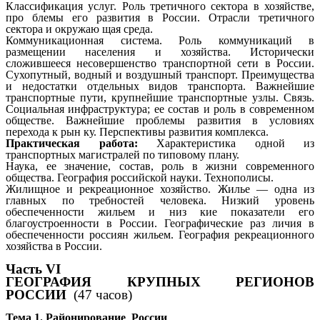
Классификация услуг. Роль третичного сектора в хозяйстве,
про блемы его развития в России. Отрасли третичного
сектора и окружаю щая среда.
Коммуникационная система. Роль коммуникаций в
размещении населения и хозяйства. Исторически
сложившееся несовершенство транспортной сети в России.
Сухопутный, водный и воздушный транспорт. Преимущества
и недостатки отдельных видов транспорта. Важнейшие
транспортные пути, крупнейшие транспортные узлы. Связь.
Социальная инфраструктура; ее состав и роль в современном
обществе. Важнейшие проблемы развития в условиях
перехода к рын ку. Перспективы развития комплекса.
Практическая работа:
Характеристика одной из
транспортных магистралей по типовому плану.
Наука, ее значение, состав, роль в жизни современного
общества. География российской науки. Технополисы.
Жилищное и рекреационное хозяйство. Жилье — одна из
главных по требностей человека. Низкий уровень
обеспеченности жильем и низ кие показатели его
благоустроенности в России. Географические раз личия в
обеспеченности россиян жильем. География рекреационного
хозяйства в России.
Часть VI
ГЕОГРАФИЯ КРУПНЫХ РЕГИОНОВ
РОССИИ
(47 часов)
Тема 1. Районирование России