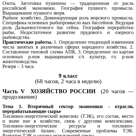
Охота. Заготовка пушнины — традиционная от расль
российской экономики. География пушного промысла.
Выращивание пушного зверя.
Рыбное хозяйство. Доминирующая роль морского промысла.
Специфика основных рыбопромысло вых бассейнов. Ведущая
роль Дальневосточного бас сейна. География переработки
рыбы. Недостаточное развитие прудового и озерного
рыбоводства.
Практические работы.
1.
Определение тенденций изменения
числа занятых в различных сферах народного хозяйства. 2.
Составление типовой схемы АПК. 3. Определение по картам
основных р-нов выращивания с/х культур, гл. р-нов
животноводства.
Резерв – 3 часа.
9 класс
(68 часов, 2 часа в неделю)
Часть V ХОЗЯЙСТВО РОССИИ
(20 часов —
продолжение)
Тема 1. Вторичный сектор экономики - отрасли,
перерабатывающие сырье
Топливно-энергетический комплекс (ТЭК), его состав, место
и значе ние в хозяйстве, связь с другими комплексами.
Топливно-энергетические ресурсы и топливно-
энергетический баланс. Современные проблемы ТЭК.
Развитие ТЭК и охрана окружающей среды.