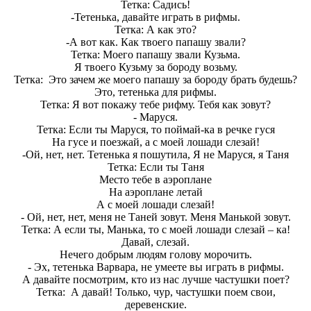
Тетка: Садись!
-Тетенька, давайте играть в рифмы.
Тетка: А как это?
-А вот как. Как твоего папашу звали?
Тетка: Моего папашу звали Кузьма.
Я твоего Кузьму за бороду возьму.
Тетка: Это зачем же моего папашу за бороду брать будешь?
Это, тетенька для рифмы.
Тетка: Я вот покажу тебе рифму. Тебя как зовут?
- Маруся.
Тетка: Если ты Маруся, то поймай-ка в речке гуся
На гусе и поезжай, а с моей лошади слезай!
-Ой, нет, нет. Тетенька я пошутила, Я не Маруся, я Таня
Тетка: Если ты Таня
Место тебе в аэроплане
На аэроплане летай
А с моей лошади слезай!
- Ой, нет, нет, меня не Таней зовут. Меня Манькой зовут.
Тетка: А если ты, Манька, то с моей лошади слезай – ка!
Давай, слезай.
Нечего добрым людям голову морочить.
- Эх, тетенька Варвара, не умеете вы играть в рифмы.
А давайте посмотрим, кто из нас лучше частушки поет?
Тетка: А давай! Только, чур, частушки поем свои,
деревенские.