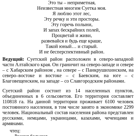
Это ты – неприметная,
Неизвестная многим Суетка моя.
Я люблю этот лес,
Эту речку и эти просторы.
Эту горечь полыни,
И запах бескрайних полей,
Процветай и живи,
развевайся и будь еще краше,
Такой юный… и старый.
И не бесперспективный район.
Ведущий:
Суетский район расположен в северо-западной
части Алтайского края. Он граничит на северо-западе и севере
– с Хабарским районом , на севере – с Панкрушихинским, на
северо–востоке и востоке – с Баевским, на юге – с
Благовещенским, на западе – со Славгородским районами.
Суетский район состоит из 14 населенных пунктов,
объединенных в 6 сельсоветов. Его территория составляет
110818 га. На данной территории проживает 6100 человек
постоянного населения, в том числе занято в экономике 2299
человек. Национальный состав населения района представлен
русскими, немцами, украинцами, казахами, чеченцами и
армянами.
чтец
: