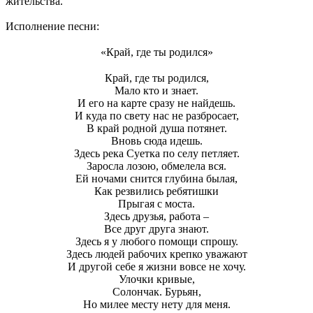
жительства.
Исполнение песни:
«Край, где ты родился»
Край, где ты родился,
Мало кто и знает.
И его на карте сразу не найдешь.
И куда по свету нас не разбросает,
В край родной душа потянет.
Вновь сюда идешь.
Здесь река Суетка по селу петляет.
Заросла лозою, обмелела вся.
Ей ночами снится глубина былая,
Как резвились ребятишки
Прыгая с моста.
Здесь друзья, работа –
Все друг друга знают.
Здесь я у любого помощи спрошу.
Здесь людей рабочих крепко уважают
И другой себе я жизни вовсе не хочу.
Улочки кривые,
Солончак. Бурьян,
Но милее месту нету для меня.