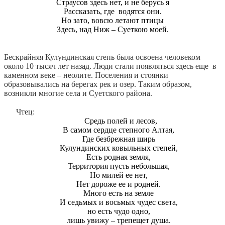
Страусов здесь нет, и не берусь я
Рассказать, где водятся они.
Но зато, вовсю летают птицы
Здесь, над Ниж – Суеткою моей.
Бескрайняя Кулундинская степь была освоена человеком
около 10 тысяч лет назад. Люди стали появляться здесь еще в
каменном веке – неолите. Поселения и стоянки
образовывались на берегах рек и озер. Таким образом,
возникли многие села и Суетского района.
Чтец:
Средь полей и лесов,
В самом сердце степного Алтая,
Где безбрежная ширь
Кулундинских ковыльных степей,
Есть родная земля,
Территория пусть небольшая,
Но милей ее нет,
Нет дороже ее и родней.
Много есть на земле
И седьмых и восьмых чудес света,
но есть чудо одно,
лишь увижу – трепещет душа.