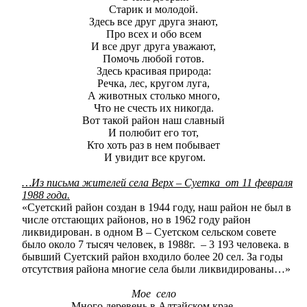
Старик и молодой.
Здесь все друг друга знают,
Про всех и обо всем
И все друг друга уважают,
Помочь любой готов.
Здесь красивая природа:
Речка, лес, кругом луга,
А животных столько много,
Что не счесть их никогда.
Вот такой район наш славный
И полюбит его тот,
Кто хоть раз в нем побывает
И увидит все кругом.
…Из письма жителей села Верх – Суетка от 11 февраля
1988 года.
«Суетский район создан в 1944 году, наш район не был в
числе отстающих районов, но в 1962 году район
ликвидирован. в одном В – Суетском сельском совете
было около 7 тысяч человек, в 1988г. – 3 193 человека. в
бывший Суетский район входило более 20 сел. За годы
отсутствия района многие села были ликвидированы…»
Мое село
Много деревень в Алтайском крае.