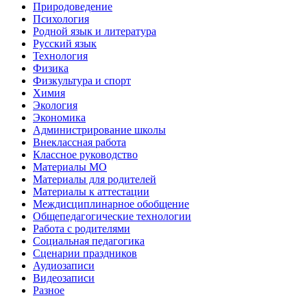
Природоведение
Психология
Родной язык и литература
Русский язык
Технология
Физика
Физкультура и спорт
Химия
Экология
Экономика
Администрирование школы
Внеклассная работа
Классное руководство
Материалы МО
Материалы для родителей
Материалы к аттестации
Междисциплинарное обобщение
Общепедагогические технологии
Работа с родителями
Социальная педагогика
Сценарии праздников
Аудиозаписи
Видеозаписи
Разное