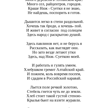
Много сел, райцентров, городов.
Краше Ниж - Суетки я не знаю,
Не найдешь, поспорить я готов.
Дышится легко в степи раздольной.
Хочешь так броди, а хочешь- пой.
И живет в согласии под солнцем
Здесь народ с раскрытою душой.
Здесь павлинов нет, и не берусь я
Рассказать, как выглядят они.
Но зато везде летают утки
Здесь, над Ниж- Суеткою моей.
И работать и гулять умеем.
Хлебушком гремит Алтайский край.
И пожнем, коль вовремя посеем,
И сдадим в Российский каравай.
Льется поле речкой золотою,
Стебель гнется чуть не до земли.
Хлеб стоит такой густой стеною-
Крылья бьют на взлете журавли.