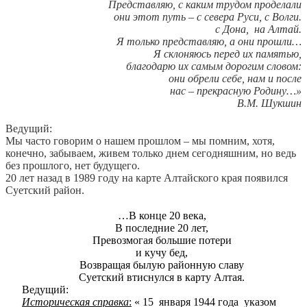
Представляю, с каким трудом проделали
они этот путь – с севера Руси, с Волги.
с Дона, на Алтай.
Я только представляю, а они прошли…
Я склоняюсь перед их памятью,
благодарю их самым дорогим словом:
они обрели себе, нам и после
нас – прекрасную Родину…»
В.М. Шукшин
Ведущий:
Мы часто говорим о нашем прошлом – мы помним, хотя,
конечно, забываем, живем только днем сегодняшним, но ведь
без прошлого, нет будущего.
20 лет назад в 1989 году на карте Алтайского края появился
Суетский район.
…В конце 20 века,
В последние 20 лет,
Превозмогая большие потери
и кучу бед,
Возвращая былую районную славу
Суетский втиснулся в карту Алтая.
Ведущий:
Историческая справка
:
« 15 января 1944 года указом