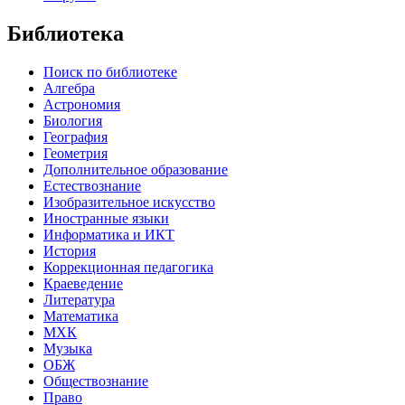
Библиотека
Поиск по библиотеке
Алгебра
Астрономия
Биология
География
Геометрия
Дополнительное образование
Естествознание
Изобразительное искусство
Иностранные языки
Информатика и ИКТ
История
Коррекционная педагогика
Краеведение
Литература
Математика
МХК
Музыка
ОБЖ
Обществознание
Право