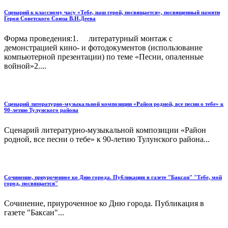
Сценарий к классному часу «Тебе, наш герой, посвящается», посвященный памяти
Героя Советского Союза В.Н.Деева
Форма проведения:1. литературный монтаж с
демонстрацией кино- и фотодокументов (использование
компьютерной презентации) по теме «Песни, опаленные
войной»2....
Сценарий литературно-музыкальной композиции «Район родной, все песни о тебе» к
90-летию Тулунского района
Сценарий литературно-музыкальной композиции «Район
родной, все песни о тебе» к 90-летию Тулунского района...
Сочинение, приуроченное ко Дню города. Публикация в газете "Баксан" "Тебе, мой
город, посвящается"
Сочинение, приуроченное ко Дню города. Публикация в
газете "Баксан"...