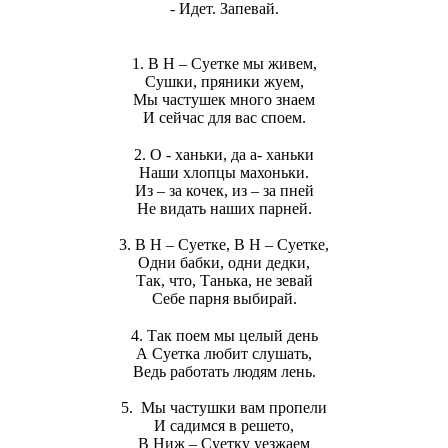
- Идет. Запевай.
1. В Н – Суетке мы живем,
Сушки, пряники жуем,
Мы частушек много знаем
И сейчас для вас споем.
2. О - ханьки, да а- ханьки
Наши хлопцы махоньки.
Из – за кочек, из – за пней
Не видать наших парней.
3. В Н – Суетке, В Н – Суетке,
Одни бабки, одни дедки,
Так, что, Танька, не зевай
Себе парня выбирай.
4. Так поем мы целый день
А Суетка любит слушать,
Ведь работать людям лень.
5. Мы частушки вам пропели
И садимся в решето,
В Ниж – Суетку уезжаем