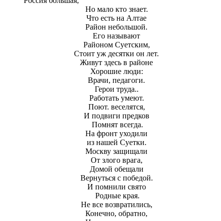
Россия большая,
Но мало кто знает.
Что есть на Алтае
Район небольшой.
Его называют
Районом Суетским,
Стоит уж десятки он лет.
Живут здесь в районе
Хорошие люди:
Врачи, педагоги.
Герои труда..
Работать умеют.
Поют. веселятся,
И подвиги предков
Помнят всегда.
На фронт уходили
из нашей Суетки.
Москву защищали
От злого врага,
Домой обещали
Вернуться с победой.
И помнили свято
Родные края.
Не все возвратились,
Конечно, обратно,