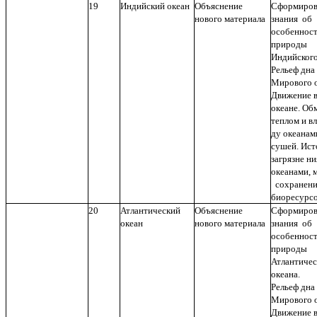
19
Индийский океан
Объяснение
Сформиров
нового материала
знания об
особеннос
природы
Индийского
Рельеф дна
Мирового о
Движение в
океане. Об
теплом и в
ду океанам
сушей. Ис
загрязне ни
океанами, 
сохранен
биоресурс
20
Атлантический
Объяснение
Сформиров
океан
нового материала
знания об
особеннос
природы
Атлантичес
океана.
Рельеф дна
Мирового о
Движение в