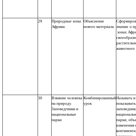
29
Природные зоны
Объяснение
Сформиров
Африки.
нового материала
знания о 
зонах Афри
своеобрази
растительн
животного
30
Влияние человека
Комбинированный
Называть и
на природу.
урок
показывать
Заповедгники и
заповедник
национальные
националь
парки
парки; объ
изменения
континента