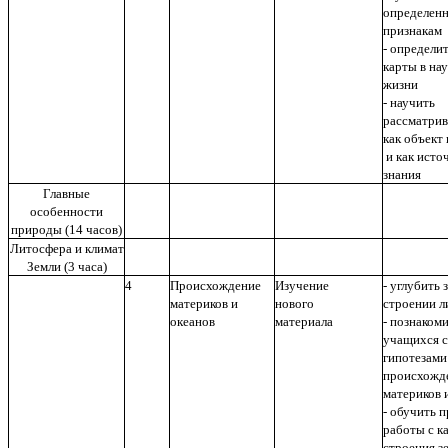
определен
признакам
- определи
карты в н
жизни
- научить
рассматрив
как объект
и как исто
знания
Главные
особенности
природы (14 часов)
Литосфера и климат
Земли (3 часа)
4
Происхождение
Изучение
- углубить 
материков и
нового
строении 
океанов
материала
- познаком
учащихся с
гипотезами
происхожд
материков 
- обучить 
работы с к
строения з