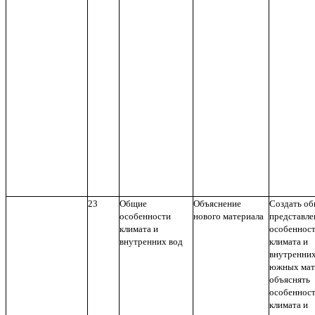
23
Общие
Объяснение
Создать о
особенности
нового материала
представле
климата и
особеннос
внутренних вод
климата и
внутренних
южных мат
объяснять
особеннос
климата и