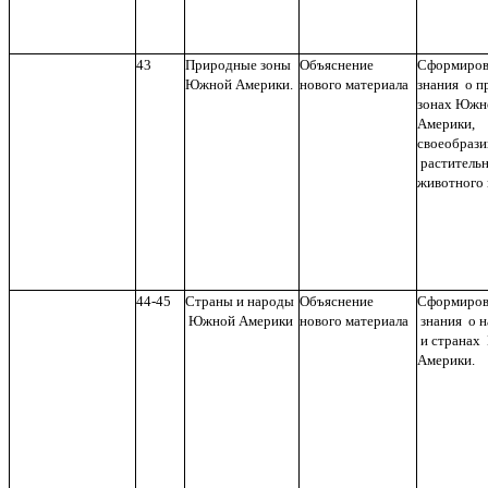
43
Природные зоны
Объяснение
Сформиров
Южной Америки.
нового материала
знания о 
зонах Южн
Америки,
своеобрази
раститель
животного 
44-45
Страны и народы
Объяснение
Сформиров
Южной Америки
нового материала
знания о н
и странах
Америки.