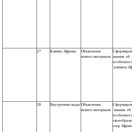
27
Климат Африки
Объяснение
Сформиров
нового материала
знания об
особеннос
климата А
28
Внутренние воды
Объяснение
Сформиров
нового материала
знания об
особенност
своеобрази
озер Африк