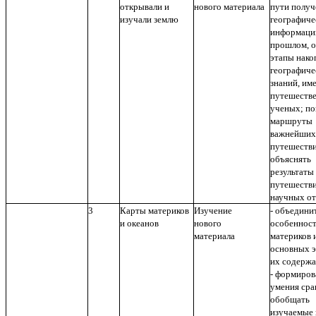
открывали и
нового материала
пути получ
изучали землю
географиче
информаци
прошлом, 
этапы нако
географиче
знаний, им
путешестве
ученых; по
маршруты
важнейших
путешестви
объяснять
результаты
путешестви
научных о
3
Карты материков
Изучение
- объедини
и океанов
нового
особенност
материала
материков 
основных э
их содерж
- формиров
умения сра
обобщать
изучаемые 