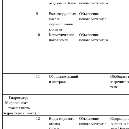
осадков на Земле.
нового материала
9
Роль воздушных
Объяснение
масс в
нового материал
формировании
климата
10
Климатические
Объяснение
пояса земли
нового материала
11
Обощение знаний
Обобщить 
и контроль
закрепить 
теме
Гидросфера.
Мировой океан –
главная часть
гидросферы (3 часа)
12
Воды мирового
Объяснение
Сформиров
океана.
нового материал
знания о с
Схема
вод Миров