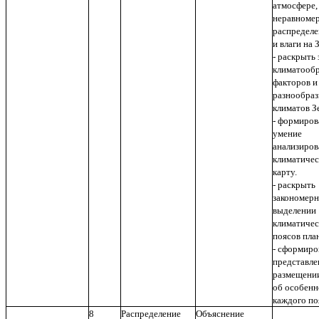
атмосфере,
неравноме
распределе
и влаги на 
- раскрыть
климатооб
факторов и
разнообраз
климатов З
- формиров
умение
анализиров
климатиче
карту.
- раскрыть
закономерн
выделении
климатиче
поясов пла
- сформиро
представле
размещении
об особенн
каждого по
8
Распределение
Объяснение