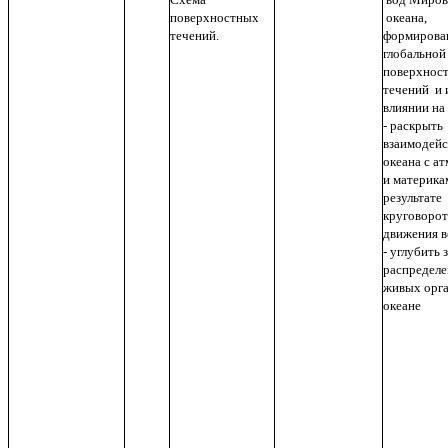
поверхностных
океана,
течений.
формирова
глобальной
поверхнос
течений и 
влиянии на 
- раскрыть
взаимодейс
океана с а
и материка
результате
круговорот
движения в
- углубить 
распредел
живых орга
океане