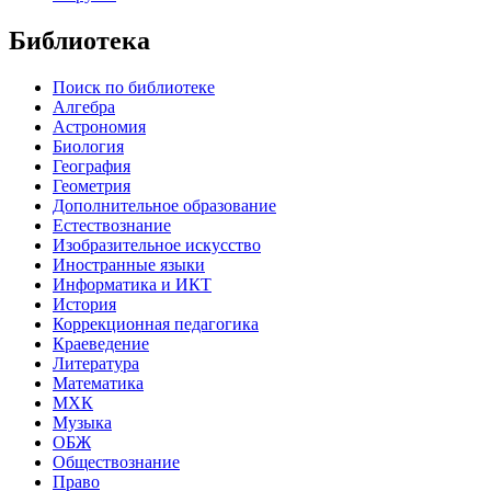
Библиотека
Поиск по библиотеке
Алгебра
Астрономия
Биология
География
Геометрия
Дополнительное образование
Естествознание
Изобразительное искусство
Иностранные языки
Информатика и ИКТ
История
Коррекционная педагогика
Краеведение
Литература
Математика
МХК
Музыка
ОБЖ
Обществознание
Право