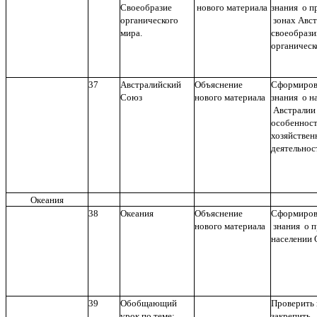
Своеобразие
нового материала
знания о 
органического
зонах Авст
мира.
своеобрази
органическ
37
Австралийский
Объяснение
Сформиров
Союз
нового материала
знания о н
Австралии
особеннос
хозяйствен
деятельнос
Океания
38
Океания
Объяснение
Сформиров
нового материала
знания о п
населении 
39
Обобщающий
Проверить 
урок по теме:
закрепить