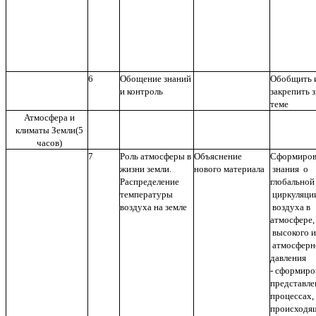
6
Обощение знаний
Обобщить 
и контроль
закрепить 
теме
Атмосфера и
климаты Земли(5
часов)
7
Роль атмосферы в
Объяснение
Сформиров
жизни земли.
нового материала
знания о
Распределение
глобальной
температуры
циркуляци
воздуха на земле
воздуха в
атмосфере,
высокого и
атмосферн
давления
- сформиро
представле
процессах,
происходя