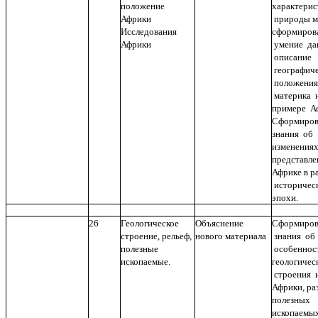
положение
характерис
Африки
природы м
Исследования
сформиров
Африки
умение да
описание
географиче
положения
материка 
примере А
Сформиров
знания об
изменения
представле
Африке в р
историчес
эпохи.
26
Геологическое
Объяснение
Сформиров
строение, рельеф,
нового материала
знания об
полезные
особеннос
ископаемые.
геологичес
строения и
Африки, ра
полезных
ископаемых