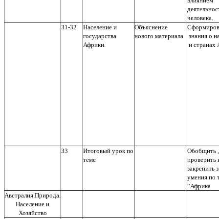
влиянием
деятельнос
человека.
31-32
Население и
Объяснение
Сформиров
государства
нового материала
знания о н
Африки.
и странах 
33
Итоговый урок по
Обобщить ,
теме
проверить 
закрепить 
умения по 
“Африка
Австралия.Природа.
Население и
Хозяйство