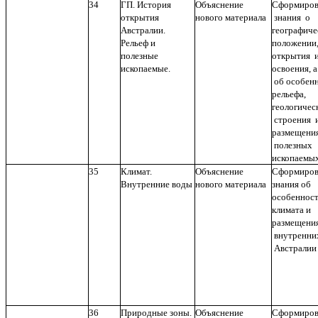
34
ГП. История
Объяснение
Сформиров
открытия
нового материала
знания о
Австралии.
географиче
Рельеф и
положении,
полезные
открытия 
ископаемые.
освоения, а
об особен
рельефа,
геологичес
строения 
размещени
полезных
ископаемых
35
Климат.
Объяснение
Сформиров
Внутренние воды
нового материала
знания об
особеннос
климата и
размещени
внутренни
Австралии
36
Природные зоны.
Объяснение
Сформиров