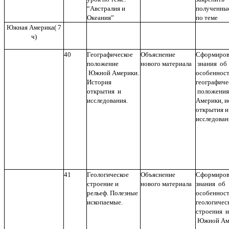
“Австралия и
полученные
Океания”
по теме
Южная Америка( 7
ч)
40
Географическое
Объяснение
Сформиров
положение
нового материала
знания об
Южной Америки.
особеннос
История
географиче
открытия и
положени
исследования.
Америки, и
открытия и
исследован
41
Геологическое
Объяснение
Сформиро
строение и
нового материала
знания об
рельеф. Полезные
особеннос
ископаемые.
геологичес
строения и
Южной Ам