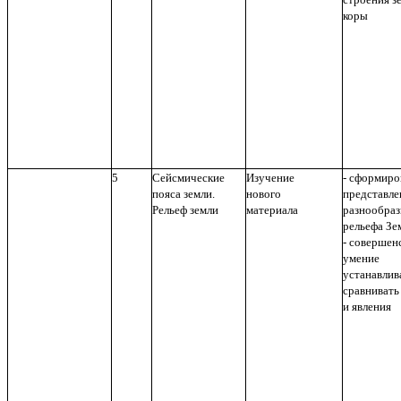
коры
5
Сейсмические
Изучение
- сформиро
пояса земли.
нового
представле
Рельеф земли
материала
разнообраз
рельефа Зе
- совершен
умение
устанавлива
сравнивать
и явления