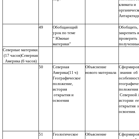
климата и
органическ
Антарктид
49
Обобщающий
Обобщить,
урок по теме
закрепить 
“ Южные
проверить
материки”
полученные
Северные материки.
(17 часов)Северная
Америка (6 часов)
50
Северная
Объяснение
Сформиров
Америка(11 ч)
нового материала
знания об
Географическое
особеннос
положение,
географиче
история
положения
открытия и
Северной 
освоения
истории ее
открытия 
освоения.
51
Геологическое
Объяснение
Сформиров