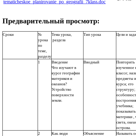
tematicheskoe_planirovanie_po_geografii_7klass.doc
Предварительный просмотр:
Сроки
№
Тема урока,
Тип урока
Цели и зад
урока
раздела
по
теме,
разделу
1
Введение
Вводный
Повторить
Что изучают в
изученное 
курсе географии
классе; наз
материков и
предметы 
океанов?
курса; его
Устройство
структуру;
поверхности
особеннос
земли.
построени
учебника;
показывать
материки , 
света, океа
острова.
2
Как люди
Объяснение
Называть 