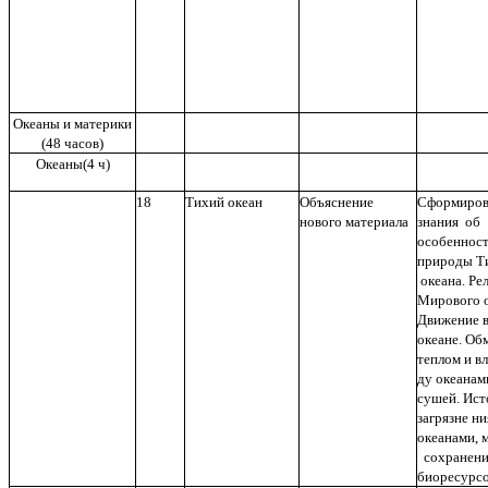
Океаны и материки
(48 часов)
Океаны(4 ч)
18
Тихий океан
Объяснение
Сформиров
нового материала
знания об
особеннос
природы Т
океана. Ре
Мирового о
Движение в
океане. Об
теплом и в
ду океанам
сушей. Ис
загрязне ни
океанами, 
сохранен
биоресурс