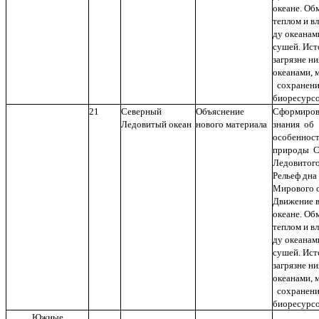
океане. Об
теплом и в
ду океанам
сушей. Ис
загрязне ни
океанами, 
сохранен
биоресурс
21
Северный
Объяснение
Сформиров
Ледовитый океан
нового материала
знания об
особеннос
природы С
Ледовитого
Рельеф дна
Мирового о
Движение в
океане. Об
теплом и в
ду океанам
сушей. Ис
загрязне ни
океанами, 
сохранен
биоресурс
Южные