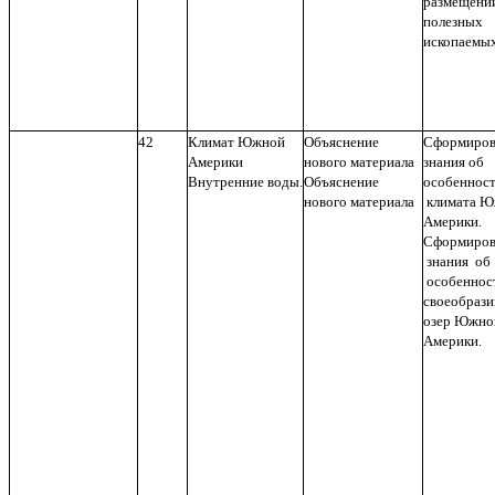
размещени
полезных
ископаемых
42
Климат Южной
Объяснение
Сформиров
Америки
нового материала
знания об
Внутренние воды.
Объяснение
особеннос
нового материала
климата 
Америки.
Сформиров
знания об
особеннос
своеобрази
озер Южно
Америки.