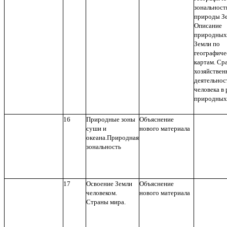
зональност
природы Зе
Описание
природных
Земли по
географиче
картам. Ср
хозяйствен
деятельнос
человека в
природных 
16
Природные зоны
Объяснение
суши и
нового материала
океана.Природная
зональность
17
Освоение Земли
Объяснение
человеком.
нового материала
Страны мира.