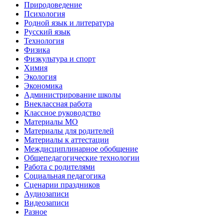
Природоведение
Психология
Родной язык и литература
Русский язык
Технология
Физика
Физкультура и спорт
Химия
Экология
Экономика
Администрирование школы
Внеклассная работа
Классное руководство
Материалы МО
Материалы для родителей
Материалы к аттестации
Междисциплинарное обобщение
Общепедагогические технологии
Работа с родителями
Социальная педагогика
Сценарии праздников
Аудиозаписи
Видеозаписи
Разное