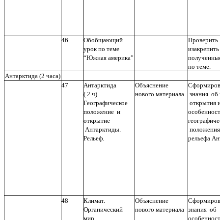
46
Обобщающий
Проверить
урок по теме
изакрепить
“Южная америка”
полученные
по теме.
Антарктида (2 часа)
47
Антарктида
Объяснение
Сформиров
( 2 ч)
нового материала
знания об
Географическое
открытия 
положение и
особеннос
открытие
географиче
Антарктиды.
положени
Рельеф.
рельефа А
48
Климат.
Объяснение
Сформиров
Органический
нового материала
знания об
мир.
особеннос