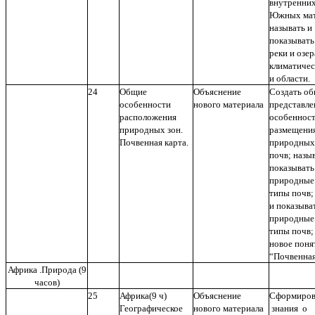
внутренних
Южных мат
называть и
показывать
реки и озер
климатичес
и области.
24
Общие
Объяснение
Создать о
особенности
нового материала
представле
расположения
особеннос
природных зон.
размещени
Почвенная карта.
природных 
почв; назы
показывать
природные
типы почв;
и показыва
природные
типы почв;
новое поня
“Почвенная
Африка .Природа (9
часов)
25
Африка(9 ч)
Объяснение
Сформиров
Географическое
нового материала
знания о