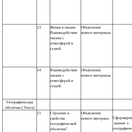
13
Жизнь в океане.
Объяснение
Взаимодействие
нового материала
океана с
атмосферой и
сушей.
14
Взаимодействие
Объяснение
океана с
нового материала
атмосферой и
сушей.
Географическая
оболочка ( 3часа)
15
Строение и
Объяснение
Сформиров
свойства
нового материал
знания о
географической
географиче
оболочки”