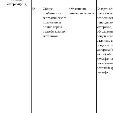
материки(28ч)
22
Общие
Объяснение
Создать о
особенности
нового материала
представле
географического
особеннос
положения и
природы 
общие черты
материков,
рельефа южных
обусловле
материков
общей ист
развития; в
общих пон
материка ( 
части), об
рельефа; н
показывать
основные 
рельефа.