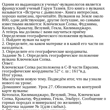
Одним из выдающихся ученых'-вулканологов является
французский ученый Гарун Тазиев. Его книга о вулканах
называется «Встреча с дьяволом». Книга интересная,
хорошо написана, прочитайте. Вулканов на Земле около
800, одни действующие, другие потухшие, но самыми
известными являются: Ключевская Сопка, Фудзияма,
Килауэ, Кракатау, Везувий, Гекла, Килиманджаро.
А теперь мы должны с вами научиться приёму
Определения географического положения вулкана.
1. Найдите вулкан на карте
2. Определите, на каком материке и в какой его части он
находиться.
3. Определите его географические координаты.
Задание № 1. Определить географическое положение
вулкана Ключевская Сопка.
Ответ:
Ключевская Сопка расположена в С-В части Евразии,
географические координаты 52° с. ш ; 161°в.д.
Итог урока.
Мы изучили новую тему. Подведём итог, что вы узнали
нового на уроке.
Домашнее задание. Урок 27. Обозначить на контурной
карте вулканы:
Котопахи, Килиманджаро, Везувий, Этна, Ключевская
Сопка, Кракатау, Фудзияма, Гекла, Эльбрус. Сообщение о
горных породах и минералах( по желанию).
Карточка задание № 1(для слабых).