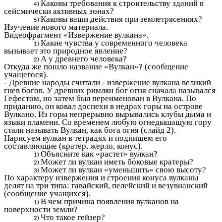
Каковы требования к строительству зданий в
сейсмически активных зонах?
Каковы ваши действия при землетрясениях?
Изучение нового материала.
Видеофрагмент «Извержение вулкана».
Какие чувства у современного человека
вызывает это природное явление?
А у древнего человека?
Откуда же пошло название «Вулкан»? (сообщение
учащегося).
- Древние народы считали - извержение вулкана великий
гнев богов. У древних римлян бог огня сначала назывался
Гефестом, но затем был переименован в Вулкана. По
приданию, он ковал доспехи в недрах горы на острове
Вулкано. Из горы непрерывно вырывались клубы дыма и
языки пламени. Со временем любую огнедышащую гору
стали называть Вулкан, как бога огня (слайд 2).
Нарисуем вулкан в тетрадях и подпишем его
составляющие (кратер, жерло, конус).
Объясните как «растет» вулкан?
Может ли вулкан иметь боковые кратеры?
Может ли вулкан «уменьшить» свою высоту?
По характеру извержения и строения конуса вулканы
делят на три типа: гавайский, пелейский и везувианский
(сообщение учащихся).
В чем причина появления вулканов на
поверхности земли?
Что такое гейзер?