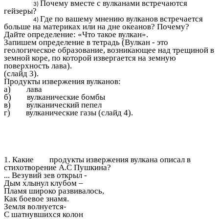
Почему вместе с вулканами встречаются
гейзеры?
Где по вашему мнению вулканов встречается
больше на материках или на дне океанов? Почему?
Дайте определение: «Что такое вулкан».
Запишем определение в тетрадь (Вулкан - это
геологическое образование, возникающее над трещиной в
земной коре, по которой извергается на земную
поверхность лава).
(слайд 3).
Продукты извержения вулканов:
а) лава
б) вулканические бомбы
в) вулканический пепел
г) вулканические газы (слайд 4).
1. Какие продукты извержения вулкана описал в
стихотворение А.С Пушкина?
... Везувий зев открыл -
Дым хлынул клубом –
Пламя широко развивалось,
Как боевое знамя.
Земля волнуется-
С шатнувшихся колон