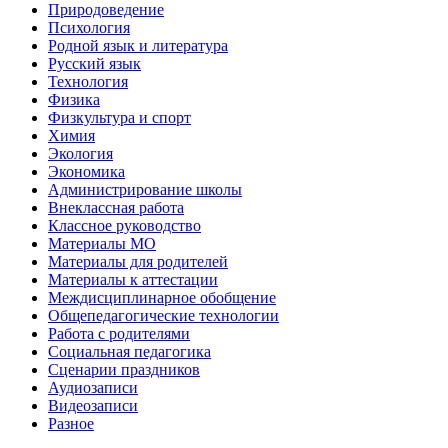
Природоведение
Психология
Родной язык и литература
Русский язык
Технология
Физика
Физкультура и спорт
Химия
Экология
Экономика
Администрирование школы
Внеклассная работа
Классное руководство
Материалы МО
Материалы для родителей
Материалы к аттестации
Междисциплинарное обобщение
Общепедагогические технологии
Работа с родителями
Социальная педагогика
Сценарии праздников
Аудиозаписи
Видеозаписи
Разное