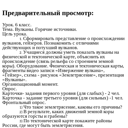
Предварительный просмотр:
Урок. 6 класс.
Тема. Вулканы. Горячие источники.
Цель урока.
Сформировать представление о происхождении
вулканов, гейзеров. Познакомить с отличиями
действующих и потухший вулканов.
Учащиеся должны уметь показать вулканы на
физической и тектонической карте, объяснить их
происхождение (связь рельефа со строением земной
коры). Оборудование. Физическая и тектоническая карты,
фрагменты видео записи «Извержение вулкана»,
«Гейзер», схема - рисунок «Землетрясение», презентация
«Вулканы».
Организационный момент.
Опрос.
Карточки- задания первого уровня (для слабых) - 2 чел.
Карточка - задание третьего уровня (для сильных) -1 чел.
Фронтальный опрос.
Что такое землетрясение, каковы его причины?
В результате, каких движений земной коры
образуются горсты и грабены?
По тектонической карте покажите районы
России, где могут быть землетрясения.