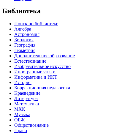
Библиотека
Поиск по библиотеке
Алгебра
Астрономия
Биология
География
Геометрия
Дополнительное образование
Естествознание
Изобразительное искусство
Иностранные языки
Информатика и ИКТ
История
Коррекционная педагогика
Краеведение
Литература
Математика
МХК
Музыка
ОБЖ
Обществознание
Право