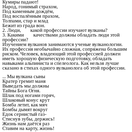
Кумиры падают!
Народ, гонимый страхом,
Под каменным дождём,
Под воспалённым прахом,
Толпами, стар и млад
Бежит из града вон.
2. Люди, какой профессии изучают вулканы?
3. Какими качествами должны обладать люди этой
профессии?
Изучением вулканов занимаются ученые вулканологии.
Их профессия необычайно сложная, сопряжена большим
риском. Человек, владеющий этой профессией должен
иметь хорошую физическую подготовку, обладать
навыками альпиниста и спелеолога. Как нельзя лучше
сказано в стихах одного вулканолога об этой профессии.
... Мы вулкана сыны
Кратер гремит маня
Выведать мы должны
Тайны Бога Огня.
Шлак под ногами горяч,
Шлаковый конус крут
Бомба летит, как мяч
Бомбы дымят вокруг
Едок сернистый газ-
Стиснув зубы, держись!
Жизнь нам даётся раз
Ставим на карту, жизнь!