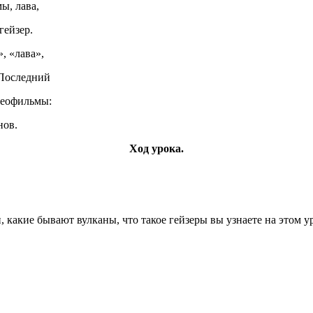
мы, лава,
зер.
, «лава»,
оследний
офильмы:
ов.
Ход урока.
, какие бывают вулканы, что такое гейзеры вы узнаете на этом у