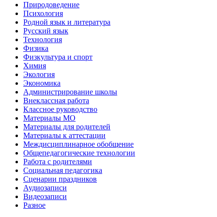
Природоведение
Психология
Родной язык и литература
Русский язык
Технология
Физика
Физкультура и спорт
Химия
Экология
Экономика
Администрирование школы
Внеклассная работа
Классное руководство
Материалы МО
Материалы для родителей
Материалы к аттестации
Междисциплинарное обобщение
Общепедагогические технологии
Работа с родителями
Социальная педагогика
Сценарии праздников
Аудиозаписи
Видеозаписи
Разное