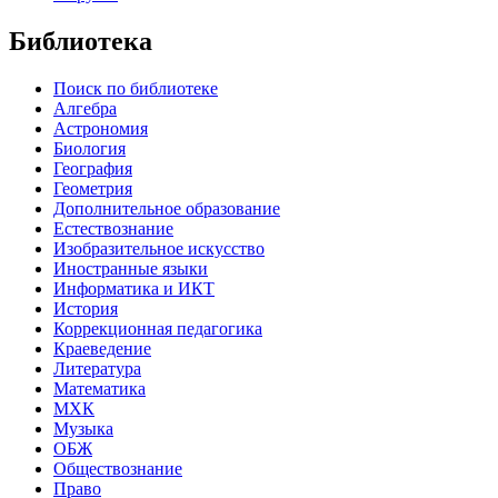
Библиотека
Поиск по библиотеке
Алгебра
Астрономия
Биология
География
Геометрия
Дополнительное образование
Естествознание
Изобразительное искусство
Иностранные языки
Информатика и ИКТ
История
Коррекционная педагогика
Краеведение
Литература
Математика
МХК
Музыка
ОБЖ
Обществознание
Право