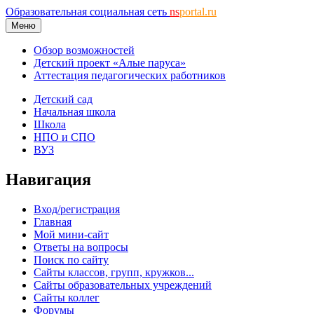
Образовательная социальная сеть
ns
portal.ru
Меню
Обзор возможностей
Детский проект «Алые паруса»
Аттестация педагогических работников
Детский сад
Начальная школа
Школа
НПО и СПО
ВУЗ
Навигация
Вход/регистрация
Главная
Мой мини-сайт
Ответы на вопросы
Поиск по сайту
Сайты классов, групп, кружков...
Сайты образовательных учреждений
Сайты коллег
Форумы