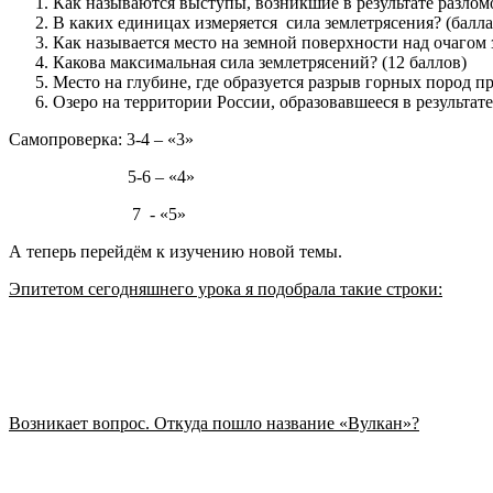
Как называются выступы, возникшие в результате разломо
В каких единицах измеряется сила землетрясения? (балла
Как называется место на земной поверхности над очагом 
Какова максимальная сила землетрясений? (12 баллов)
Место на глубине, где образуется разрыв горных пород пр
Озеро на территории России, образовавшееся в результат
Самопроверка: 3-4 – «3»
5-6 – «4»
7 - «5»
А теперь перейдём к изучению новой темы.
Эпитетом сегодняшнего урока я подобрала такие строки:
Возникает вопрос. Откуда пошло название «Вулкан»?