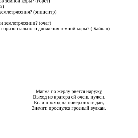
в земной коры? (горст)
х)
землетрясения? (эпицентр)
и землетрясении? (очаг)
е горизонтального движения земной коры? ( Байкал)
Магма по жерлу рвется наружу,
Выход из кратера ей очень нужен.
Если проход на поверхность дан,
Значит, проснулся грозный вулкан.