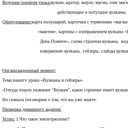
Ведущие понятия урока:
вулкан, кратер, жерло, магма, очаг маг
действующие и потухшие вулканы, гей
Оборудование:
карта полушарий, карточки с терминами «магма»
«мантия», картина с изображением вулкана «П
День Помпеи», схема строения вулкана, виде
извержение вулкана, гейзеры, слайды вулкан
Организационный момент:
Тема нашего урока «Вулканы и гейзеры»
-Откуда пошло название “Вулкан”, какое строение имеет вулкан
Но сначала поговорим о том, что вы уже знаете.
Проверка домашнего задания:
Устно:
1.Что такое землетрясение?