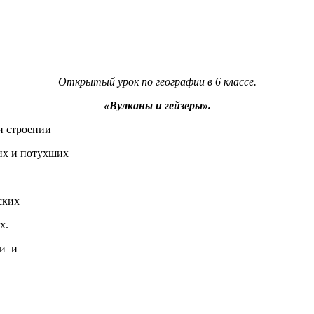
Открытый урок по географии в 6 классе.
«Вулканы и гейзеры».
и строении
 и потухших
ких
х.
и и