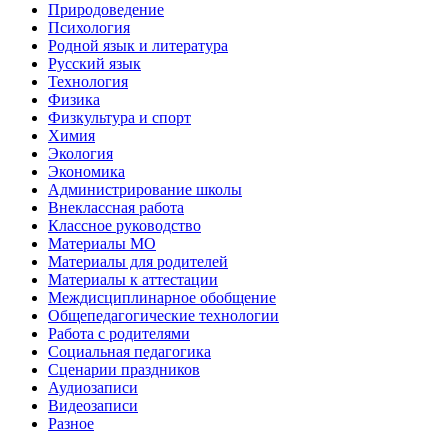
Природоведение
Психология
Родной язык и литература
Русский язык
Технология
Физика
Физкультура и спорт
Химия
Экология
Экономика
Администрирование школы
Внеклассная работа
Классное руководство
Материалы МО
Материалы для родителей
Материалы к аттестации
Междисциплинарное обобщение
Общепедагогические технологии
Работа с родителями
Социальная педагогика
Сценарии праздников
Аудиозаписи
Видеозаписи
Разное