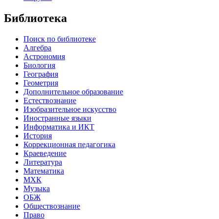
Библиотека
Поиск по библиотеке
Алгебра
Астрономия
Биология
География
Геометрия
Дополнительное образование
Естествознание
Изобразительное искусство
Иностранные языки
Информатика и ИКТ
История
Коррекционная педагогика
Краеведение
Литература
Математика
МХК
Музыка
ОБЖ
Обществознание
Право