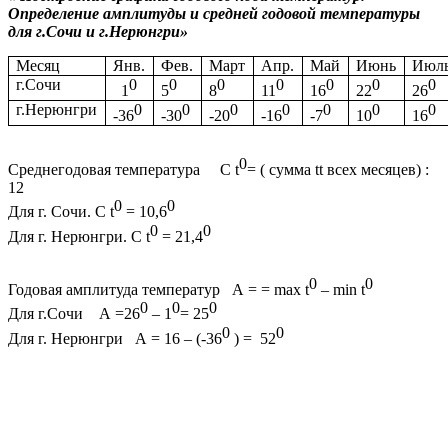
Определение амплитуды и средней годовой температуры
для г.Сочи и г.Нерюнгри»
Месяц
Янв.
Фев.
Март
Апр.
Май
Июнь
Июл
г.Сочи
0
0
0
0
0
0
0
1
5
8
11
16
22
26
г.Нерюнгри
0
0
0
0
0
0
0
-36
-30
-20
-16
-7
10
16
0
Среднегодовая температура C t
= ( сумма tt всех месяцев) :
12
0
0
Для г. Сочи. C t
= 10,6
0
0
Для г. Нерюнгри. C t
= 21,4
0
0
Годовая амплитуда температур А = = max t
– min t
0
0
0
Для г.Сочи А =26
– 1
= 25
0
0
Для г. Нерюнгри А = 16 – (-36
) = 52