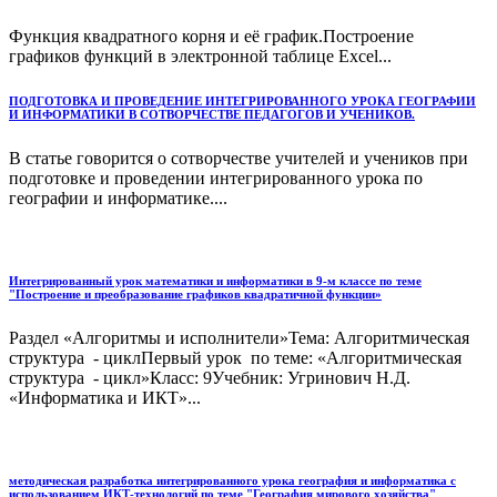
Функция квадратного корня и её график.Построение
графиков функций в электронной таблице Excel...
ПОДГОТОВКА И ПРОВЕДЕНИЕ ИНТЕГРИРОВАННОГО УРОКА ГЕОГРАФИИ
И ИНФОРМАТИКИ В СОТВОРЧЕСТВЕ ПЕДАГОГОВ И УЧЕНИКОВ.
В статье говорится о сотворчестве учителей и учеников при
подготовке и проведении интегрированного урока по
географии и информатике....
Интегрированный урок математики и информатики в 9-м классе по теме
"Построение и преобразование графиков квадратичной функции»
Раздел «Алгоритмы и исполнители»Тема: Алгоритмическая
структура - циклПервый урок по теме: «Алгоритмическая
структура - цикл»Класс: 9Учебник: Угринович Н.Д.
«Информатика и ИКТ»...
методическая разработка интегрированного урока география и информатика с
использованием ИКТ-технологий по теме "География мирового хозяйства"