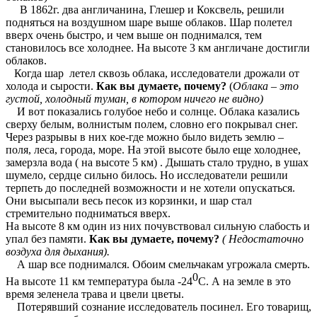
В 1862г. два англичанина, Глешер и Коксвель, решили
подняться на воздушном шаре выше облаков. Шар полетел
вверх очень быстро, и чем выше он поднимался, тем
становилось все холоднее. На высоте 3 км англичане достигли
облаков.
Когда шар летел сквозь облака, исследователи дрожали от
холода и сырости.
Как вы думаете, почему?
(
Облака – это
густой, холодный туман, в котором ничего не видно)
И вот показались голубое небо и солнце. Облака казались
сверху белым, волнистым полем, словно его покрывал снег.
Через разрывы в них кое-где можно было видеть землю –
поля, леса, города, море. На этой высоте было еще холоднее,
замерзла вода ( на высоте 5 км) . Дышать стало трудно, в ушах
шумело, сердце сильно билось. Но исследователи решили
терпеть до последней возможности и не хотели опускаться.
Они высыпали весь песок из корзинки, и шар стал
стремительно подниматься вверх.
На высоте 8 км один из них почувствовал сильную слабость и
упал без памяти.
Как вы думаете, почему?
( Недостаточно
воздуха для дыхания).
А шар все поднимался. Обоим смельчакам угрожала смерть.
0
На высоте 11 км температура была -24
С. А на земле в это
время зеленела трава и цвели цветы.
Потерявший сознание исследователь посинел. Его товарищ,