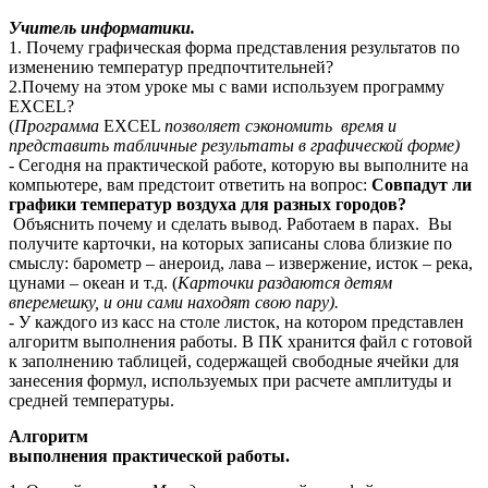
Учитель информатики.
1. Почему графическая форма представления результатов по
изменению температур предпочтительней?
2.Почему на этом уроке мы с вами используем программу
EXCEL?
(
Программа
EXCEL
позволяет сэкономить время и
представить табличные результаты в графической форме)
- Сегодня на практической работе, которую вы выполните на
компьютере, вам предстоит ответить на вопрос:
Совпадут ли
графики температур воздуха для разных городов?
Объяснить почему и сделать вывод. Работаем в парах. Вы
получите карточки, на которых записаны слова близкие по
смыслу: барометр – анероид, лава – извержение, исток – река,
цунами – океан и т.д. (
Карточки раздаются детям
вперемешку, и они сами находят свою пару).
- У каждого из касс на столе листок, на котором представлен
алгоритм выполнения работы. В ПК хранится файл с готовой
к заполнению таблицей, содержащей свободные ячейки для
занесения формул, используемых при расчете амплитуды и
средней температуры.
Алгоритм
выполнения практической работы.