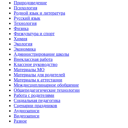
Природоведение
Психология
Родной язык и литература
Русский язык
Технология
Физика
Физкультура и спорт
Химия
Экология
Экономика
Администрирование школы
Внеклассная работа
Классное руководство
Материалы МО
Материалы для родителей
Материалы к аттестации
Междисциплинарное обобщение
Общепедагогические технологии
Работа с родителями
Социальная педагогика
Сценарии праздников
Аудиозаписи
Видеозаписи
Разное