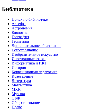
Библиотека
Поиск по библиотеке
Алгебра
Астрономия
Биология
География
Геометрия
Дополнительное образование
Естествознание
Изобразительное искусство
Иностранные языки
Информатика и ИКТ
История
Коррекционная педагогика
Краеведение
Литература
Математика
МХК
Музыка
ОБЖ
Обществознание
Право