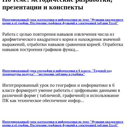
презентации и конспекты
Интегрированный урок математики и информатики по теме "Функция квадратного
корня и её график. Построение графиков функций в электронной таблице Excel"
Работа с целью повторения навыков извлечения числа из
арифметического квадратного корня и нахождения значений
выражений, отработки навыков сравнения корней. Отработка
навыков построения графиков функц...
Интегрированный урок географии и информатики в 6 классе. "Годовой ход
температуры воздуха", "построение таблицы и графика"
Интегрированный урок по географии и информатики в 6
классе формирует умение работать с цифровыми данными в
различной форме ( табличной, графичной) и использование
ПК как техническое обеспечение инфор...
Интегрированный урок математики и информатики по теме "Функция квадратного
корня и её график. Построение графиков функций в электронной таблице Excel"