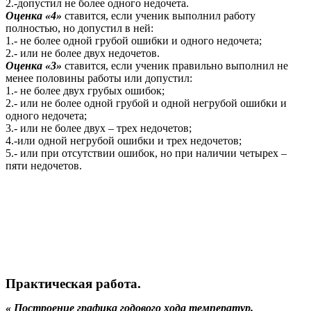
2.-допустил не более одного недочета.
Оценка «4»
ставится, если ученик выполнил работу
полностью, но допустил в ней:
1.- не более одной грубой ошибки и одного недочета;
2.- или не более двух недочетов.
Оценка «3»
ставится, если ученик правильно выполнил не
менее половины работы или допустил:
1.- не более двух грубых ошибок;
2.- или не более одной грубой и одной негрубой ошибки и
одного недочета;
3.- или не более двух – трех недочетов;
4.-или одной негрубой ошибки и трех недочетов;
5.- или при отсутствии ошибок, но при наличии четырех –
пяти недочетов.
Практическая работа.
« Построение графика годового хода температур.