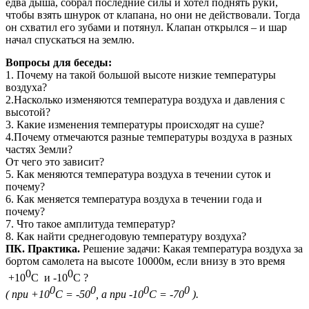
едва дыша, собрал последние силы и хотел поднять руки,
чтобы взять шнурок от клапана, но они не действовали. Тогда
он схватил его зубами и потянул. Клапан открылся – и шар
начал спускаться на землю.
Вопросы для беседы:
1. Почему на такой большой высоте низкие температуры
воздуха?
2.Насколько изменяются температура воздуха и давления с
высотой?
3. Какие изменения температуры происходят на суше?
4.Почему отмечаются разные температуры воздуха в разных
частях Земли?
От чего это зависит?
5. Как меняются температура воздуха в течении суток и
почему?
6. Как меняется температура воздуха в течении года и
почему?
7. Что такое амплитуда температур?
8. Как найти среднегодовую температуру воздуха?
ПК. Практика.
Решение задачи: Какая температура воздуха за
бортом самолета на высоте 10000м, если внизу в это время
0
0
+10
С и -10
С ?
0
0
0
0
( при +10
С = -50
, а при -10
С = -70
).