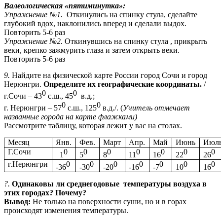
Валеологическая «пятиминутка»:
Упражнение №1.
Откинулись на спинку стула, сделайте
глубокий вдох, наклонились вперед и сделали выдох.
Повторить 5-6 раз
Упражнение №2.
Откинувшись на спинку стула , прикрыть
веки, крепко зажмурить глаза и затем открыть веки.
Повторить 5-6 раз
9.
Найдите на физической карте России город Сочи и город
Нерюнгри.
Определите их географические координаты.
/
0
0
г.Сочи – 43
с.ш., 45
в.д.;
0
0
г. Нерюнгри – 57
с.ш., 125
в.д./. (
Учитель отмечает
названные города на карте флажками)
Рассмотрите таблицу, которая лежит у вас на столах.
Месяц
Янв.
Фев.
Март
Апр.
Май
Июнь
Июл
Г.Сочи
0
0
0
0
0
0
0
1
5
8
11
16
22
26
г.Нерюнгри
0
0
0
0
0
0
0
-36
-30
-20
-16
-7
10
16
?.
Одинаковы ли среднегодовые температуры воздуха в
этих городах? Почему?
Вывод:
Не только на поверхности суши, но и в горах
происходят изменения температуры.