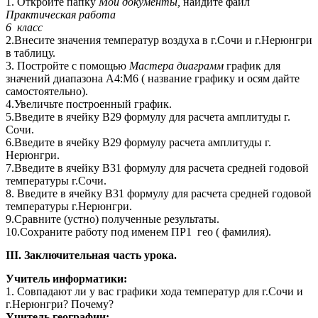
1. Откройте папку
Мои документы,
найдите файл
Практическая работа
6 класс
2.Внесите значения температур воздуха в г.Сочи и г.Нерюнгри
в таблицу.
3. Постройте с помощью
Мастера диаграмм
график для
значений диапазона А4:М6 ( название графику и осям дайте
самостоятельно).
4.Увеличьте построенный график.
5.Введите в ячейку В29 формулу для расчета амплитуды г.
Сочи.
6.Введите в ячейку В29 формулу расчета амплитуды г.
Нерюнгри.
7.Введите в ячейку В31 формулу для расчета средней годовой
температуры г.Сочи.
8. Введите в ячейку В31 формулу для расчета средней годовой
температуры г.Нерюнгри.
9.Сравните (устно) полученные результаты.
10.Сохраните работу под именем ПР1 гео ( фамилия).
III. Заключительная часть урока.
Учитель информатики:
1. Совпадают ли у вас графики хода температур для г.Сочи и
г.Нерюнгри? Почему?
Учитель географии: