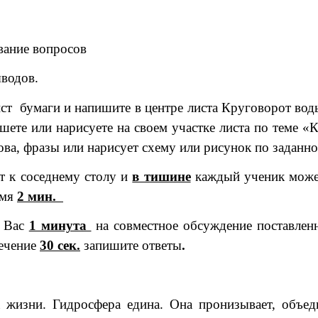
ние вопросов
водов.
т бумаги и напишите в центре листа Круговорот воды
шете или нарисуете на своем участке листа по
теме «
ова, фразы или нарисует схему или рисунок по заданно
т к соседнему столу и
в тишине
каждый ученик может
емя
2 мин.
у Вас
1 минута
на совместное обсуждение поставлен
течение
30 сек.
запишите ответы
.
 жизни. Гидросфера едина. Она пронизывает, объеди