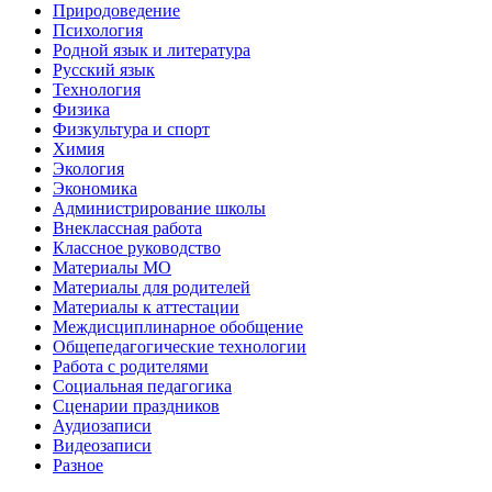
Природоведение
Психология
Родной язык и литература
Русский язык
Технология
Физика
Физкультура и спорт
Химия
Экология
Экономика
Администрирование школы
Внеклассная работа
Классное руководство
Материалы МО
Материалы для родителей
Материалы к аттестации
Междисциплинарное обобщение
Общепедагогические технологии
Работа с родителями
Социальная педагогика
Сценарии праздников
Аудиозаписи
Видеозаписи
Разное