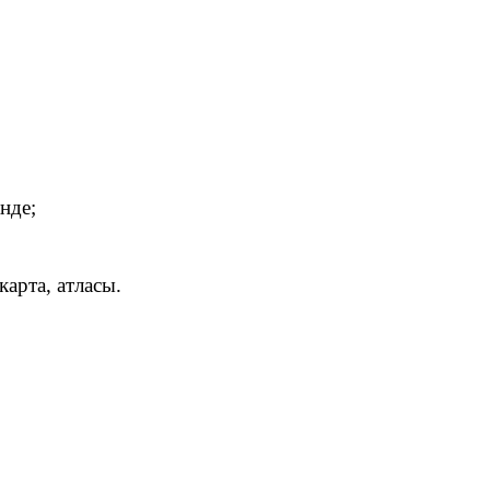
нде;
арта, атласы.