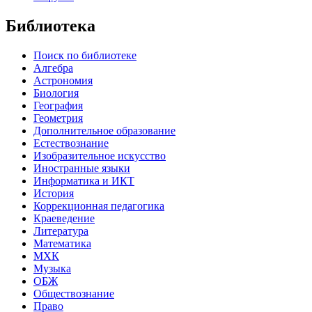
Библиотека
Поиск по библиотеке
Алгебра
Астрономия
Биология
География
Геометрия
Дополнительное образование
Естествознание
Изобразительное искусство
Иностранные языки
Информатика и ИКТ
История
Коррекционная педагогика
Краеведение
Литература
Математика
МХК
Музыка
ОБЖ
Обществознание
Право