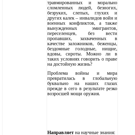
травмированных и морально
сломленных людей, безногих,
безруких, слепых, глухих и
других калек – инвалидов войн и
военных конфликтов, а также
вынужденных эмигрантов,
переселенцев, без вести
пропавших, захваченных в
качестве заложников, беженцы,
бездомные голодные, нищие,
вдовы, сироты. Можно ли в
таких условиях говорить о праве
на достойную жизнь?
Проблема войны и мира
превратилась в глобальную
буквально на наших глазах
прежде в сего в результате резко
возросшей мощи оружия.
Направляет
на научные знания: