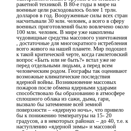
ракетной техникой. В 80-е годы в мире на
военные цели расходовалось более 1 трлн.
долларов в год. Вооруженные силы всех стран
насчитывали 30 млн. человек, а всего в сферу
военных приготовлений было вовлечено около
100 млн. человек. В мире уже накоплены
чудовищные средства массового уничтожения
, достаточные для многократного истребления
всего живого на нашей планете. Мир подошел
к такой критической черте, когда гамлетовский
вопрос «Быть или не быть?» встал уже не
перед отдельными людьми, а перед всем
человеческим родом. Географы так оценивают
возможные климатические последствия
ядерной войны. Возникновение массовых
пожаров после обмена ядерными ударами
способствовало бы образованию в атмосфере
сплошного облака из сажи, дыма, гари,
вызвало бы затемнение всей земной
поверхности – «ядерную ночь», что привело
бы к понижению температуры на 15- 20
градусов, а в некоторых районах – до 40, т.е. к
наступлению «ядерной зимы» и массовой