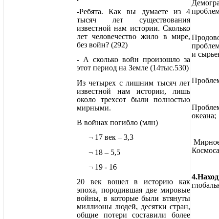
Демогр
пробле
-Ребята. Как вы думаете из 4
тысяч лет существования
известной нам истории. Сколько
лет человечество жило в мире,
Продово
без войн? (292)
проблем
и сырье
- А сколько войн произошло за
этот период на Земле (14тыс.530)
Проблем
Из четырех с лишним тысяч лет
известной нам истории, лишь
около трехсот были полностью
Пробле
мирными.
океана;
В войнах погибло (млн)
¬
​ 17 век – 3,3
Мирное
Космоса
¬
​ 18 – 5,5
¬
​ 19 - 16
4.Наход
20 век вошел в историю как
глобаль
эпоха, породившая две мировые
войны, в которые были втянуты
миллионы людей, десятки стран,
общие потери составили более