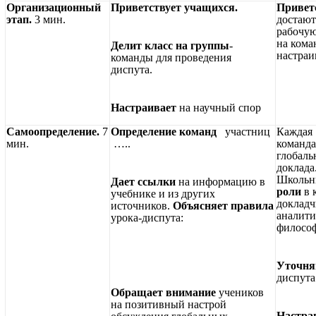
Организационный
Приветствует учащихся.
Привет
этап.
3 мин.
достают
рабочую
на кома
Делит класс на группы
-
настраи
команды для проведения
диспута.
Настраивает
на научный спор
Самоопределение.
7
Определение команд
участниц
Каждая
мин.
…..
команд
глобаль
доклада
Школь
Дает ссылки
на информацию в
роли
в 
учебнике и из других
докладч
источников.
Объясняет
правила
аналити
урока-диспута:
философ
Уточня
диспута
Обращает внимание
учеников
на позитивный настрой
Настра