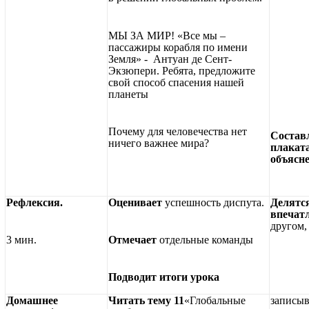
МЫ ЗА МИР! «Все мы –
пассажиры корабля по имени
Земля» - Антуан де Сент-
Экзюпери.
Ребята, предложите
свой способ спасения нашей
планеты
Почему для человечества нет
Состав
ничего важнее мира?
плакат
объясн
Рефлексия.
Оценивает
успешность диспута.
Делятс
впечат
другом,
3 мин.
Отмечает
отдельные команды
Подводит итоги урока
Домашнее
Читать тему 11
«Глобальные
записы