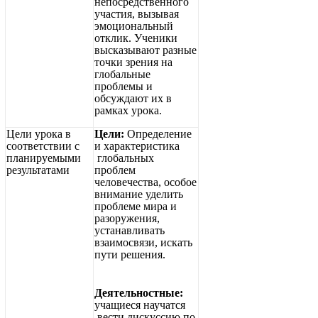
непосредственного
участия, вызывая
эмоциональный
отклик. Ученики
высказывают разные
точки зрения на
глобальные
проблемы и
обсуждают их в
рамках урока.
Цели урока в
Цели:
Определение
соответствии с
и характеристика
планируемыми
глобальных
результатами
проблем
человечества, особое
внимание уделить
проблеме мира и
разоружения,
устанавливать
взаимосвязи, искать
пути решения.
Деятельностные:
учащиеся научатся
вести дискуссию по