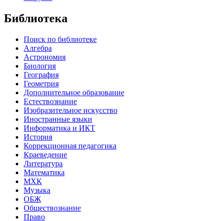
Библиотека
Поиск по библиотеке
Алгебра
Астрономия
Биология
География
Геометрия
Дополнительное образование
Естествознание
Изобразительное искусство
Иностранные языки
Информатика и ИКТ
История
Коррекционная педагогика
Краеведение
Литература
Математика
МХК
Музыка
ОБЖ
Обществознание
Право