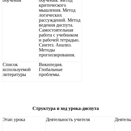
обучения
обучения. Метод
критического
мышления. Метод
логических
рассуждений. Метод
ведения диспута.
Самостоятельная
работа с учебником
и рабочей тетрадью.
Синтез. Анализ.
Методы
прогнозирования.
Список
Википедия.
используемой
Глобальные
литературы
проблемы.
Структура и ход урока-диспута
Этап урока
Деятельность учителя
Деятель