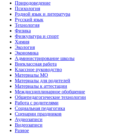
Природоведение
Психология
Родной язык и литература
Русский язык
Технология
Физика
Физкультура и спорт
Химия
Экология
Экономика
Администрирование школы
Внеклассная работа
Классное руководство
Материалы МО
Материалы для родителей
Материалы к аттестации
Междисциплинарное обобщение
Общепедагогические технологии
Работа с родителями
Социальная педагогика
Сценарии праздников
Аудиозаписи
Видеозаписи
Разное