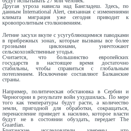
будут испытывать 27 млн человек.
Другая угроза нависла над Бангладеш. Здесь, по
данным International Alert, связанная с изменениями
климата миграция уже сегодня приводит к
кровопролитным столкновениям.
Летние засухи вкупе с усугубляющимися паводками
в прибрежных зонах, которые вызваны все более
грозными циклонами, уничтожают
сельскохозяйственные угодья.
Считается, что большинство европейских
государств в настоящее время достаточно
стабильны, чтобы справиться с глобальным
потеплением. Исключение составляют Балканские
страны.
Например, политическая обстановка в Сербии и
Черногории в результате войн ухудшилась. По мере
того как температуры будут расти, а количество
земли, пригодной для обработки, сокращаться,
перенаселение приведет к насилию, которое власти
будут не в состоянии обуздать, передает The
Guardian.
Британские исследователи уверены, что