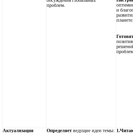
обсуждения глобальных
оптими
проблем.
и благо
развити
планете
Готовя
позитив
решени
проблем
Актуализация
Определяет
ведущие идеи темы:
1.Чита