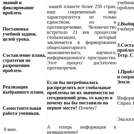
знаний и
учебник
нашей планете более 250 стран,
фиксирование
проблем
наш современный мир
проблем.
характеризуется не только
единством, но и
2.Выби
противоречиями. Человечество
Постановка
учебну
встретило 21 век процессом
учебной задачи,
глобализации, который
целей урока.
заключается в формировании
3.Сост
общепланитарного
проблем:
экономического, научного,
Составление плана,
Тетр. С 
информационного пространства.
стратегии по
Этот процесс достаточно
разрешению
противоречив.
проблем.
1.Проб
и сохра
Земле
.
Если бы потребовалось
Реализация
распределить все глобальные
выбранного плана.
проблемы по их значимости на
сегодняшний день, то какую и
Информа
почему вы бы поставили на
Сирии 1
первое место?
Почему?
Самостоятельная
работа учеников.
Экологи
А теперь информация к
0 мин.
размышлению!