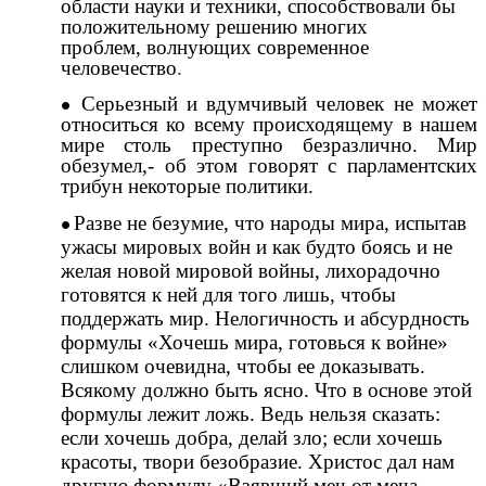
области науки и техники, способствовали бы
положительному решению многих
проблем,
волнующих современное
человечество
.
Серьезный и вдумчивый человек не может
относиться ко всему происходящему в нашем
мире столь преступно безразлично. Мир
обезумел,- об этом говорят с парламентских
трибун некоторые политики.
Разве не безумие, что народы мира, испытав
ужасы мировых войн и как будто боясь и не
желая новой мировой войны, лихорадочно
готовятся к ней для того лишь, чтобы
поддержать мир. Нелогичность и абсурдность
формулы «Хочешь мира, готовься к войне»
слишком очевидна, чтобы ее доказывать.
Всякому должно быть ясно. Что в основе этой
формулы лежит ложь. Ведь нельзя сказать:
если хочешь добра, делай зло; если хочешь
красоты, твори безобразие. Христос дал нам
другую формулу «Взявший меч от меча