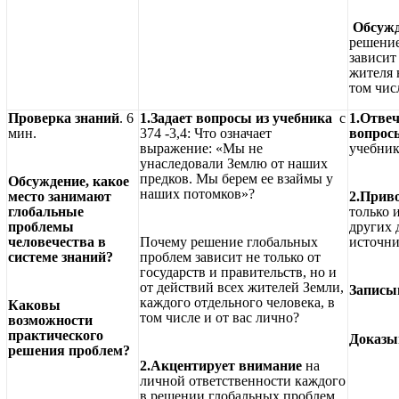
Обсужд
решени
зависит
жителя 
том чис
Проверка знаний
. 6
1.Задает вопросы из учебника
с
1.Отве
мин.
374 -3,4: Что означает
вопрос
выражение: «Мы не
учебник
унаследовали Землю от наших
предков. Мы берем ее взаймы у
Обсуждение, какое
наших потомков»?
место занимают
2.Прив
глобальные
только 
проблемы
других 
человечества в
Почему решение глобальных
источни
системе знаний?
проблем зависит не только от
государств и правительств, но и
от действий всех жителей Земли,
Записы
каждого отдельного человека, в
Каковы
том числе и от вас лично?
возможности
практического
Доказы
решения проблем?
2.Акцентирует внимание
на
личной ответственности каждого
в решении глобальных проблем.