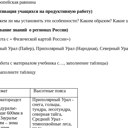
ропейская равнина
отивация учащихся на продуктивную работу)
 ли мы установить эти особенности? Каким образом? Какие це
вание знаний о регионах России)
ота с « Физической картой России»)
ый Урал (Пайер), Приполярный Урал (Народная), Северный Ур
бота с материалом учебника с…, заполнение таблицы)
 заполните таблицу
мат
Высотные пояса
матораздел
Приполярный Урал -
снега, гольцы,
дуралье-
тундра, лесотундра,
ьше 600мм в
северная тайга,
 Зауралье
Средний Урал -
мм – зима
темнохвойные леса,
однее