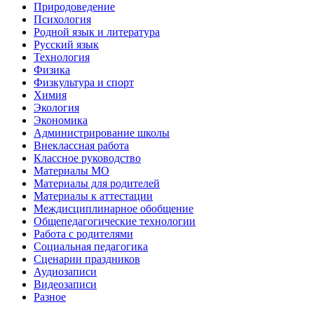
Природоведение
Психология
Родной язык и литература
Русский язык
Технология
Физика
Физкультура и спорт
Химия
Экология
Экономика
Администрирование школы
Внеклассная работа
Классное руководство
Материалы МО
Материалы для родителей
Материалы к аттестации
Междисциплинарное обобщение
Общепедагогические технологии
Работа с родителями
Социальная педагогика
Сценарии праздников
Аудиозаписи
Видеозаписи
Разное