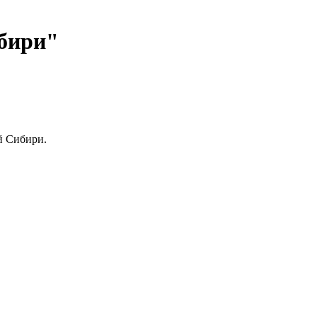
ибири"
й Сибири.