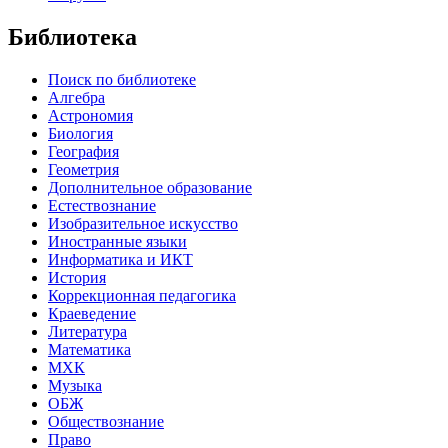
Библиотека
Поиск по библиотеке
Алгебра
Астрономия
Биология
География
Геометрия
Дополнительное образование
Естествознание
Изобразительное искусство
Иностранные языки
Информатика и ИКТ
История
Коррекционная педагогика
Краеведение
Литература
Математика
МХК
Музыка
ОБЖ
Обществознание
Право