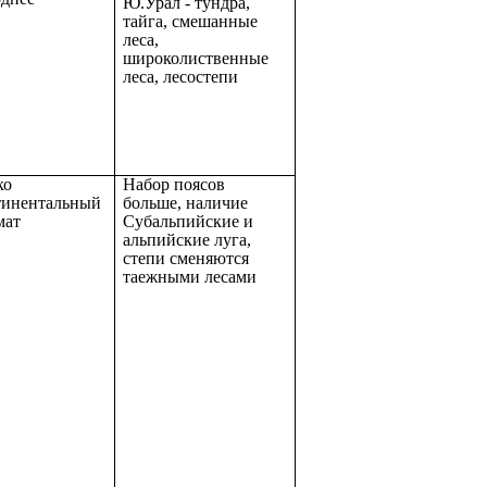
Ю.Урал - тундра,
тайга, смешанные
леса,
широколиственные
леса, лесостепи
ко
Набор поясов
тинентальный
больше, наличие
мат
Субальпийские и
альпийские луга,
степи сменяются
таежными лесами