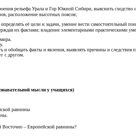
роения рельефа Урала и Гор Южной Сибири, выяснить сходство 
нов, расположение высотных поясов;
определять её цели и задачи, умение вести самостоятельный пои
верждая их фактами; владение элементарными практическими уме
мира.
у.
ть и обобщать факты и явления, выявлять причины и следствия 
 друг с другом.
ознавательной мысли у учащихся)
йской равнины
ины.
й Восточно – Европейской равнины?