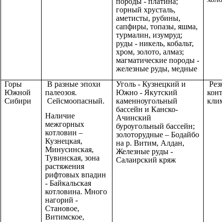
породы - платина;
горный хрусталь,
аметисты, рубины,
сапфиры, топазы, яшма,
турмалин, изумруд;
руды - никель, кобальт,
хром, золото, алмаз;
магматические породы -
железные руды, медные
Горы
В разные эпохи
Уголь - Кузнецкий и
Рез
Южной
палеозоя.
Южно - Якутский
кон
Сибири
Сейсмоопасный.
каменноугольный
кли
бассейн и Канско-
Наличие
Ачинский
межгорных
буроугольный бассейн;
котловин –
золоторудные – Бодайбо
Кузнецкая,
на р. Витим, Алдан,
Минусинская,
Железные руды -
Тувинская, зона
Салаирский кряж
растяжения
рифтовых впадин
- Байкальская
котловина. Много
нагорий -
Становое,
Витимское,