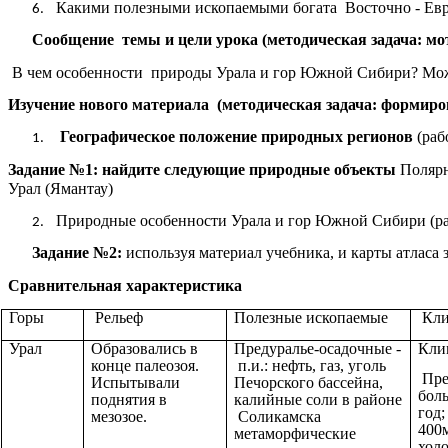
Какими полезными ископаемыми богата Восточно - Ев
Сообщение темы и цели урока (методическая задача: м
В чем особенности природы Урала и гор Южной Сибири? Можем
Изучение нового материала (методическая задача: формиро
Географическое положение природных регионов
(раб
Задание №1: найдите следующие природные объекты
Полярн
Урал (Ямантау)
Природные особенности Урала и гор Южной Сибири (ра
Задание №2:
используя материал учебника, и карты атласа
Сравнительная характеристика
Горы
Рельеф
Полезные ископаемые
Кли
Урал
Образовались в
Предуралье-осадочные -
Кли
конце палеозоя.
п.и.: нефть, газ, уголь
Пре
Испытывали
Печорского бассейна,
бол
поднятия в
калийные соли в районе
год;
мезозое.
Соликамска
400
метаморфические
хол