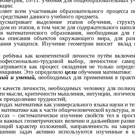
 Геометрия, 10-11: учебник для общеобразовательных 
кции:
ляет всем участникам образовательного процесса п
 средствами данного учебного предмета.
сматривает выделение этапов обучения, структу
дом из этапов, в том числе для содержательного напо
математического образования, необходимая для п
ка описания объектов окружающего мира, для разв
итания учащихся. Изучение геометрии вносит вклад
е ребёнка как компетентной личности путём включе
профессионально-трудовой выбор, личностное само
матривается как процесс овладения не только опред
етенциями. Это определило
цели
обучения математике:
ний и умений,
необходимых для применения в практи
качеств личности, необходимых человеку для полноц
сти мысли, критичности мышления, интуиции, логичес
к преодолению трудностей;
тодах математики как универсального языка науки и те
 математике как к части общечеловеческой культуры,
сах – систематическое изучение свойств тел в прос
ки важных геометрических величин и дальнейшее разв
ий характер изложений, направленность на закреп
шении задач активно используются изученные в к