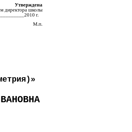
Утверждена
ом директора школы
_________2010 г.
М.п.
метрия)»
ИВАНОВНА