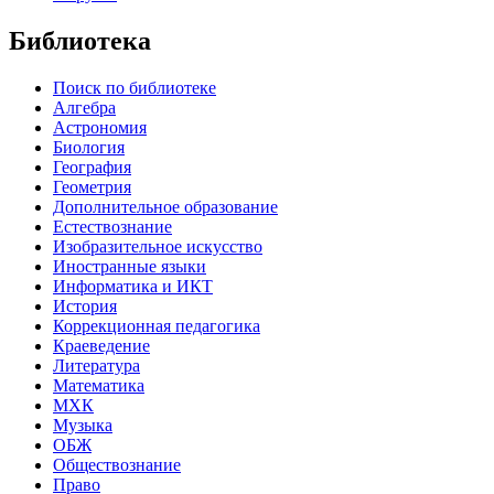
Библиотека
Поиск по библиотеке
Алгебра
Астрономия
Биология
География
Геометрия
Дополнительное образование
Естествознание
Изобразительное искусство
Иностранные языки
Информатика и ИКТ
История
Коррекционная педагогика
Краеведение
Литература
Математика
МХК
Музыка
ОБЖ
Обществознание
Право