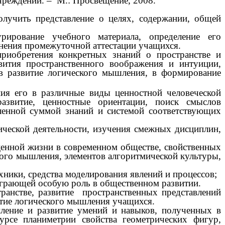
учреждений. – М.: Просвещение, 2008.
олучить представление о целях, содержании, общей
рирование учебного материала, определение его
лнения промежуточной аттестации учащихся.
риобретения конкретных знаний о пространстве и
ития пространственного воображения и интуиции,
 в развитие логического мышления, в формирование
ния его в различные виды ценностной человеческой
развитие, ценностные ориентации, поиск смыслов
еленной суммой знаний и системой соответствующих
ческой деятельности, изучения смежных дисциплин,
енной жизни в современном обществе, свойственных
кого мышления, элементов алгоритмической культуры,
хники, средства моделирования явлений и процессов;
 играющей особую роль в общественном развитии.
транстве, развитие пространственных представлений
итие логического мышления учащихся.
ление и развитие умений и навыков, полученных в
урсе планиметрии свойства геометрических фигур,