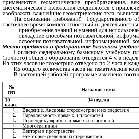
применяются геометрические преобразования, ве
систематического изложения соединяются с привлеч
изображать важнейшие геометрические тела, вычисл
На основании требований Государственного об
настоящее время компетентностный и деятельностны
приобретение знаний и умений для использован
овладение способами познавательной, информ
освоение познавательной, информационной, к
Место предмета в федеральном базисном учебно
Согласно федеральному базисному учебному пла
(полного) общего
образования отводится 4 ч в недел
Из этих часов не геометрию отведено по 2 часа в каж
Из общего количества часов на тематические контр
В настоящей рабочей программе изменено соотно
№
Название темы
п/п
10
34 недели
класс
Введение. Аксиомы стереометрии и их следствия
Параллельность прямых и плоскостей
Перпендикулярность прямых и плоскостей
Многогранники
Векторы в пространстве
Некоторые сведения из стереометрии