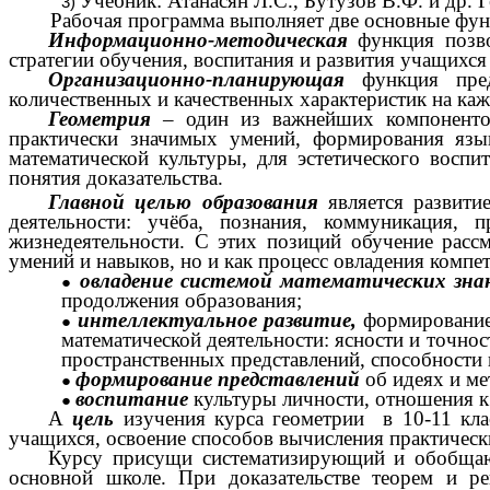
Учебник: Атанасян Л.С., Бутузов В.Ф. и др.
Рабочая программа выполняет две основные фун
Информационно-методическая
функция позво
стратегии обучения, воспитания и развития учащихся
Организационно-планирующая
функция преду
количественных и качественных характеристик на каж
Геометрия
– один из важнейших компонентов 
практически значимых умений, формирования язы
математической культуры, для эстетического восп
понятия доказательства.
Главной целью образования
является развити
деятельности: учёба, познания, коммуникация, 
жизнедеятельности. С этих позиций обучение расс
умений и навыков, но и как процесс овладения комп
овладение системой математических зна
продолжения образования;
интеллектуальное развитие,
формирование 
математической деятельности: ясности и точно
пространственных представлений, способности 
формирование представлений
об идеях и ме
воспитание
культуры личности, отношения к
А
цель
изучения курса геометрии в 10-11 клас
учащихся, освоение способов вычисления практичес
Курсу присущи систематизирующий и обобщающ
основной школе. При доказательстве теорем и ре