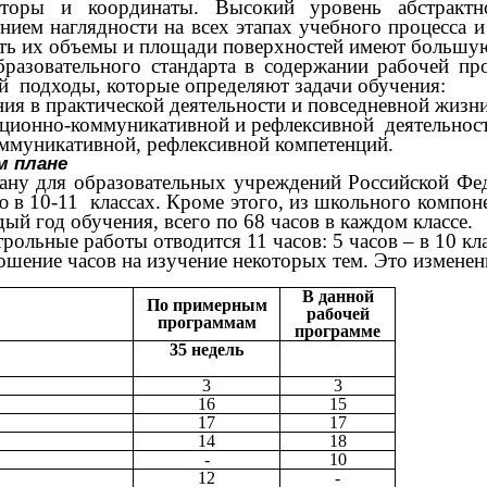
кторы и координаты. Высокий уровень абстрактно
ением наглядности на всех этапах учебного процесса
ять их объемы и площади поверхностей имеют большу
разовательного стандарта в содержании рабочей п
й подходы, которые определяют задачи обучения:
ия в практической деятельности и повседневной жизни
ационно-коммуникативной и рефлексивной деятельност
оммуникативной, рефлексивной компетенций.
м плане
ну для образовательных учреждений Российской Фед
ю в 10-11 классах. Кроме этого, из школьного компоне
дый год обучения, всего по 68 часов в каждом классе.
ольные работы отводится 11 часов: 5 часов – в 10 клас
шение часов на изучение некоторых тем. Это изменени
В данной
По примерным
рабочей
программам
программе
35 недель
3
3
16
15
17
17
14
18
-
10
12
-