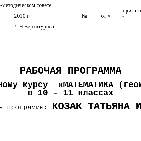
о-методическом совете
приказ
_____2010 г.
№_____от «____»______
_____Л.Н.Верхотурова
РАБОЧАЯ ПРОГРАММА
ному курсу «МАТЕМАТИКА (гео
в 10 – 11 классах
КОЗАК ТАТЬЯНА 
ь программы
: