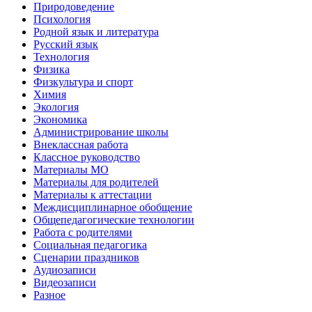
Природоведение
Психология
Родной язык и литература
Русский язык
Технология
Физика
Физкультура и спорт
Химия
Экология
Экономика
Администрирование школы
Внеклассная работа
Классное руководство
Материалы МО
Материалы для родителей
Материалы к аттестации
Междисциплинарное обобщение
Общепедагогические технологии
Работа с родителями
Социальная педагогика
Сценарии праздников
Аудиозаписи
Видеозаписи
Разное