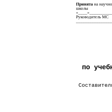
Принята
на научн
школы
«____»__________
Руководитель МС
________________
по учеб
Составител