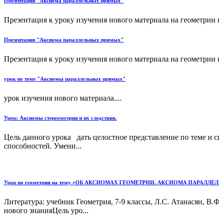
Презентация "Аксиома параллельных прямых"
Презентация к уроку изучения нового материала на геометрии 
Презентация "Аксиома параллельных прямых"
Презентация к уроку изучения нового материала на геометрии 
урок по теме "Аксиомы параллельных прямых"
урок изучения нового материала....
Урок: Аксиомы стереометрии и их следствия.
Цель данного урока дать целостное представление по теме и 
способностей. Умени...
Урок по геометрии на тему «ОБ АКСИОМАХ ГЕОМЕТРИИ. АКСИОМА ПАРАЛЛ
Литература: учебник Геометрия, 7-9 классы, Л.С. Атанасян, В.
нового знанияЦель уро...