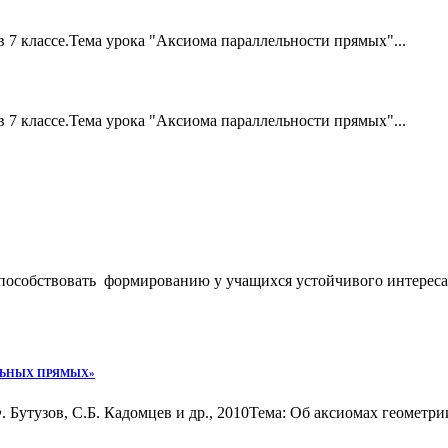
в 7 классе.Тема урока "Аксиома параллельности прямых"...
в 7 классе.Тема урока "Аксиома параллельности прямых"...
способствовать формированию у учащихся устойчивого интереса
ЕЛЬНЫХ ПРЯМЫХ»
Ф. Бутузов, С.Б. Кадомцев и др., 2010Тема: Об аксиомах геомет