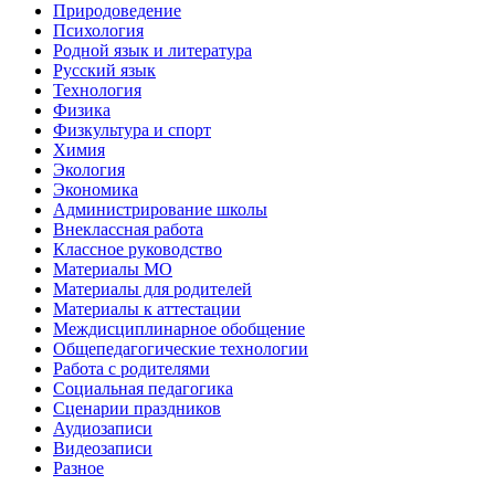
Природоведение
Психология
Родной язык и литература
Русский язык
Технология
Физика
Физкультура и спорт
Химия
Экология
Экономика
Администрирование школы
Внеклассная работа
Классное руководство
Материалы МО
Материалы для родителей
Материалы к аттестации
Междисциплинарное обобщение
Общепедагогические технологии
Работа с родителями
Социальная педагогика
Сценарии праздников
Аудиозаписи
Видеозаписи
Разное