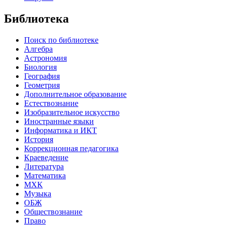
Библиотека
Поиск по библиотеке
Алгебра
Астрономия
Биология
География
Геометрия
Дополнительное образование
Естествознание
Изобразительное искусство
Иностранные языки
Информатика и ИКТ
История
Коррекционная педагогика
Краеведение
Литература
Математика
МХК
Музыка
ОБЖ
Обществознание
Право