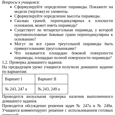
Вопросы к учащимся:
Сформулируйте определение пирамиды. Покажите на
модели (чертеже) ее элементы.
Сформулируйте определение высоты пирамиды.
Сколько граней, перпендикулярных к плоскости
основания, может иметь пирамида?
Существует ли четырехугольная пирамида, у которой
противоположные боковые грани перпендикулярны к
основанию?
Могут ли все грани треугольной пирамиды быть
прямоугольными треугольниками?
Что называется площадью боковой поверхности
пирамиды, площадью полной поверхности пирамиды?
1.2. Проверка домашнего задания.
На предыдущем уроке учащиеся получили домашнее задание
по вариантам:
Вариант I
Вариант II
№ 243, 247 а
№ 243, 249 а
Проводится визуальная проверка наличия выполненного
домашнего задания.
Проводится обсуждение решения задач № 247а и № 249а.
Учащиеся комментируют решение с использованием готовых
чертежей.