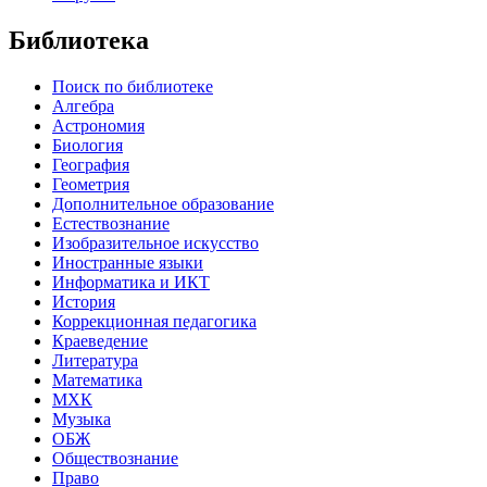
Библиотека
Поиск по библиотеке
Алгебра
Астрономия
Биология
География
Геометрия
Дополнительное образование
Естествознание
Изобразительное искусство
Иностранные языки
Информатика и ИКТ
История
Коррекционная педагогика
Краеведение
Литература
Математика
МХК
Музыка
ОБЖ
Обществознание
Право