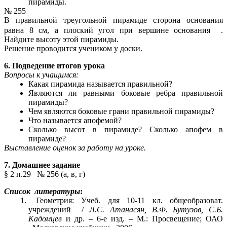
пирамиды.
№ 255
В правильной треугольной пирамиде сторона основания
равна 8 см, а плоский угол при вершине основания
.
Найдите высоту этой пирамиды.
Решение проводится учеником у доски.
6. Подведение итогов урока
Вопросы к учащимся:
Какая пирамида называется правильной?
Являются ли равными боковые ребра правильной
пирамиды?
Чем являются боковые грани правильной пирамиды?
Что называется апофемой?
Сколько высот в пирамиде? Сколько апофем в
пирамиде?
Выставление оценок за работу на уроке.
7. Домашнее задание
§ 2 п.29 № 256 (а, в, г)
Список литературы
:
Геометрия: Учеб. для 10-11 кл. общеобразоват.
учреждений /
Л.С. Атанасян, В.Ф. Бутузов, С.Б.
Кадомцев
и др. – 6-е изд. – М.: Просвещение; ОАО