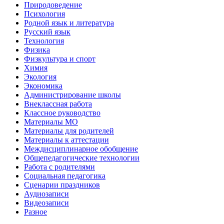
Природоведение
Психология
Родной язык и литература
Русский язык
Технология
Физика
Физкультура и спорт
Химия
Экология
Экономика
Администрирование школы
Внеклассная работа
Классное руководство
Материалы МО
Материалы для родителей
Материалы к аттестации
Междисциплинарное обобщение
Общепедагогические технологии
Работа с родителями
Социальная педагогика
Сценарии праздников
Аудиозаписи
Видеозаписи
Разное