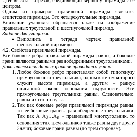
2) ее высота – отрезок, соединяющий вершину пирамиды с ее
центром.
Одним из примеров правильной пирамиды являются
египетские пирамиды. Это четырехугольные пирамиды.
Внимание учащихся обращается также на изображение
правильных треугольной и шестиугольной пирамид.
Задание для учащихся:
Выполнить в тетради чертеж правильной
шестиугольной пирамиды.
4.2. Свойства правильной пирамиды.
Все боковые ребра правильной пирамиды равны, а боковые
грани являются равными равнобедренными треугольниками.
Доказательство данных фактов проводится устно:
Любое боковое ребро представляет собой гипотенузу
прямоугольного треугольника, одним катетом которого
служит высота пирамиды, а другим – радиус
описанной около основания окружности. Эти
прямоугольные треугольники равны. Следовательно,
равны их гипотенузы.
Так как боковые ребра правильной пирамиды равны,
то ее боковые грани - равнобедренные треугольники.
Так как А
А
…А
– правильный многоугольник, то
1
2
n
основания этих треугольников также равны друг другу.
Значит, боковые грани равны (по трем сторонам).