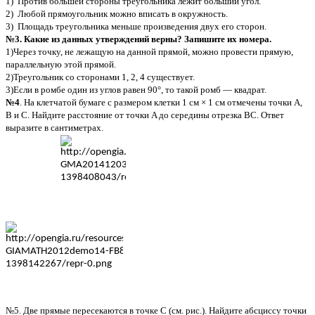
1) Против большей стороны треугольника лежит больший угол.
2) Любой прямоугольник можно вписать в окружность.
3) Площадь треугольника меньше произведения двух его сторон.
№3. Какие из данных утверждений верны? Запишите их номера.
1)Через точку, не лежащую на данной прямой, можно провести прямую,
параллельную этой прямой.
2)Треугольник со сторонами 1, 2, 4 существует.
3)Если в ромбе один из углов равен 90°, то такой ромб — квадрат.
№4
.
На клетчатой бумаге с размером клетки 1 см × 1 см отмечены точки A,
B и C. Найдите расстояние от точки A до середины отрезка BC. Ответ
выразите в сантиметрах.
№5.
Две прямые пересекаются в точке C (см. рис.). Найдите абсциссу точки