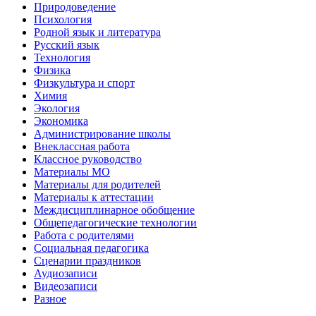
Природоведение
Психология
Родной язык и литература
Русский язык
Технология
Физика
Физкультура и спорт
Химия
Экология
Экономика
Администрирование школы
Внеклассная работа
Классное руководство
Материалы МО
Материалы для родителей
Материалы к аттестации
Междисциплинарное обобщение
Общепедагогические технологии
Работа с родителями
Социальная педагогика
Сценарии праздников
Аудиозаписи
Видеозаписи
Разное