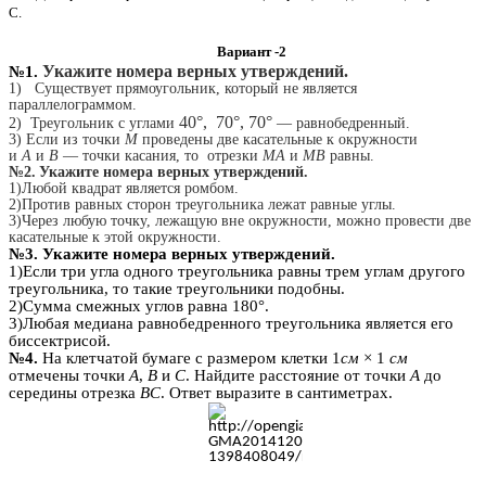
C.
Вариант -2
Укажите номера верных утверждений.
№1.
1) Существует прямоугольник, который не является
параллелограммом.
40°, 70°, 70°
2) Треугольник с углами
— равнобедренный.
3) Если из точки
M
проведены две касательные к окружности
и
А
и
В
— точки касания, то отрезки
MA
и
MB
равны.
№2.
Укажите номера верных утверждений.
1)Любой квадрат является ромбом.
2)Против равных сторон треугольника лежат равные углы.
3)Через любую точку, лежащую вне окружности, можно провести две
касательные к этой окружности.
№3. Укажите номера верных утверждений.
1)Если три угла одного треугольника равны трем углам другого
треугольника, то такие треугольники подобны.
2)Сумма смежных углов равна 180°.
3)Любая медиана равнобедренного треугольника является его
биссектрисой.
№4.
На клетчатой бумаге с размером клетки 1
см
× 1
см
отмечены точки
A
,
B
и
C
. Найдите расстояние от точки
A
до
середины отрезка
BC
. Ответ выразите в сантиметрах.