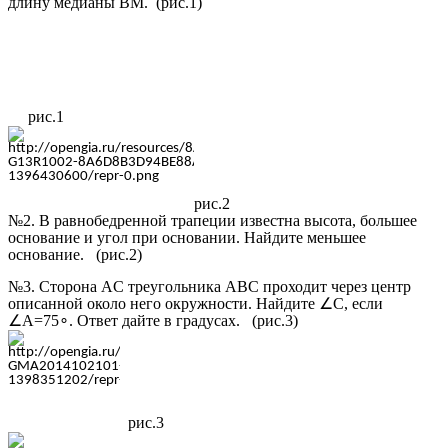
длину медианы BM. (рис.1)
рис.1
рис.2
№2. В равнобедренной трапеции известна высота, большее
основание и угол при основании. Найдите меньшее
основание. (рис.2)
№3. Сторона AC треугольника ABC проходит через центр
описанной около него окружности. Найдите
∠
C, если
∠
A=75
∘
. Ответ дайте в градусах. (рис.3)
рис.3