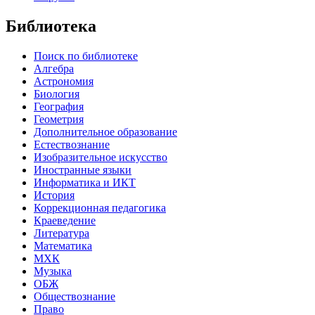
Библиотека
Поиск по библиотеке
Алгебра
Астрономия
Биология
География
Геометрия
Дополнительное образование
Естествознание
Изобразительное искусство
Иностранные языки
Информатика и ИКТ
История
Коррекционная педагогика
Краеведение
Литература
Математика
МХК
Музыка
ОБЖ
Обществознание
Право