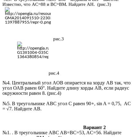
Известно, что AC=88 и BC=BM. Найдите AH. (рис.3)
рис.3
рис.4
№4.
Центральный угол AOB опирается на хорду АВ так, что
угол ОАВ равен 60°. Найдите длину хорды АВ, если радиус
окружности равен 8. (рис.4)
№5. В треугольнике ABC угол C равен 90
∘
, sin A = 0,75, AC
= √7. Найдите AB.
Вариант 2
№1. . В треугольнике ABC AB=BC=53, AC=56. Найдите