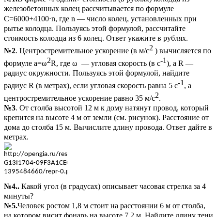
железобетонных колец рассчитывается по формуле
C=6000+4100
⋅
n, где n — число колец, установленных при
рытье колодца. Пользуясь этой формулой, рассчитайте
стоимость колодца из 6 колец. Ответ укажите в рублях.
2
№2
. Центростремительное ускорение (в м/c
) вычисляется по
2
-1
формуле a=ω
R, где ω — угловая скорость (в с
), а R —
радиус окружности. Пользуясь этой формулой, найдите
-1
радиус R (в метрах), если угловая скорость равна 5 с
, а
2
центростремительное ускорение равно 35 м/c
.
№3
. От столба высотой 12 м к дому натянут провод, который
крепится на высоте 4 м от земли (см. рисунок). Расстояние от
дома до столба 15 м. Вычислите длину провода. Ответ дайте в
метрах.
№4..
Какой угол (в градусах) описывает часовая стрелка за 4
минуты?
№5.
Человек ростом 1,8 м стоит на расстоянии 6 м от столба,
на котором висит фонарь на высоте 7,2 м. Найдите длину тени