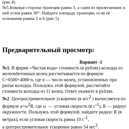
(рис.4)
№5.Боковая сторона трапеции равна 3, а один из прилегающих к
ней углов равен 30°. Найдите площадь трапеции, если её
основания равны 2 и 6 (рис.5)
Предварительный просмотр:
Вариант -1
№1.
В фирме «Чистая вода» стоимость (в рублях) колодца из
железобетонных колец рассчитывается по формуле
C=6500+4000
⋅
n, где n — число колец, установленных при
рытье колодца. Пользуясь этой формулой, рассчитайте
стоимость колодца из 11 колец. Ответ укажите в рублях.
2
№2
. Центростремительное ускорение (в м/c
) вычисляется по
2
-1
формуле a=ω
R, где ω — угловая скорость (в с
), R — радиус
окружности. Пользуясь этой формулой, найдите радиус R (в
-1
метрах), если угловая скорость равна 10 с
,
2
а центростремительное ускорение равно 54 м/c
.