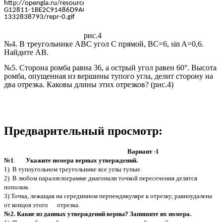
рис.4
№4. В треугольнике ABC угол C прямой, BC=6, sin A=0,6.
Найдите AB.
№5. Сторона ромба равна 36, а острый угол равен 60°. Высота
ромба, опущенная из вершины тупого угла, делит сторону на
два отрезка. Каковы длины этих отрезков? (рис.4)
Предварительный просмотр:
Вариант -1
№1
.
Укажите номера верных утверждений.
1) В тупоугольном треугольнике все углы тупые.
2) В любом параллелограмме диагонали точкой пересечения делятся
пополам.
3) Точка, лежащая на серединном перпендикуляре к отрезку, равноудалена
от концов этого отрезка.
№2. Какие из данных утверждений верны? Запишите их номера.