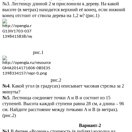
№3. Лестницу длиной 2 м прислонили к дереву. На какой
высоте (в метрах) находится верхний её конец, если нижний
конец отстоит от ствола дерева на 1,2 м? (рис.1)
рис.1
рис.2
№4
. Какой угол (в градусах) описывает часовая стрелка за 2
минуты?
№5
. Лестница соединяет точки A и B и состоит из 15
ступеней. Высота каждой ступени равна 28 см, а длина – 96
см. Найдите расстояние между точками A и B (в метрах).
(рис.2)
Вариант-2
№1.
В фирме «Родник» стоимость (в рублях) колодца из